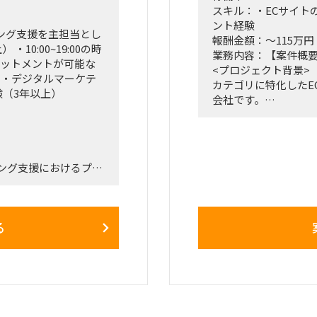
スキル：・ECサイト
ント経験
ング支援を主担当とし
報酬金額：～115万円
10:00~19:00の時
業務内容：【案件概
ミットメントが可能な
<プロジェクト背景>
 ・デジタルマーケテ
カテゴリに特化したE
験（3年以上）
会社です。
これから来年初めには1
る予定なのですが、
ート体制の改善を推
既に4年ほど運用して
ング支援におけるプロ
が、改善を主導して
返信速度や品質の改
当していただきます。
われていない状況で
会社規模拡大に伴い
る
いと考えております
グ戦略の立案〜実行、獲
エンジニアが弊社内に
ち上げ
ペレーション改善も
今回の改善は国内で
ング施策の実行や獲得
えております。
の
マーケティングの支援