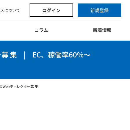
ログイン
新規登録
スについて
コラム
新着情報
募 集
|
EC、稼働率60%～
のWebディレクター募 集