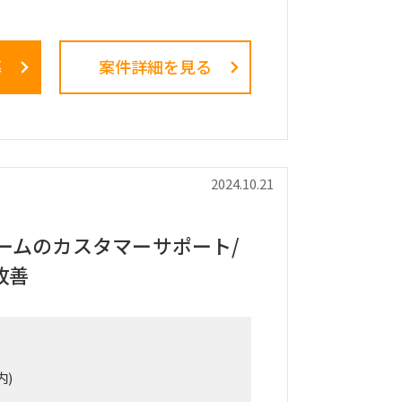
ているEC事業において、
おける売上拡大のための戦略立案、課題
ラン策定を支援する。
募
案件詳細を見る
予定
ハイブリット
2024.10.21
ームのカスタマーサポート/
改善
内)