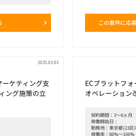
大手小売業が立ち上げ
リングおよび課題・目
デリバリーの事業に
定義の明確化
分析、アクションプ
る
この案件に応
注管理）領域の現状業
To-Be構想の策定
■稼働開始日：5月を
スケジュール案の作成
見積取得・比較）、開
■働き方/勤務場所：
業務含む）
現場・開発ベンダー）
2025.03.03
物納品サポート
関東近郊顧客先へのヒ
マーケティング支
ECプラットフォ
生）
ティング施策の立
オペレーション
契約期間：3～6ヵ月
稼働開始日：
勤務地：東京都(23区
稼働率：80%～100%