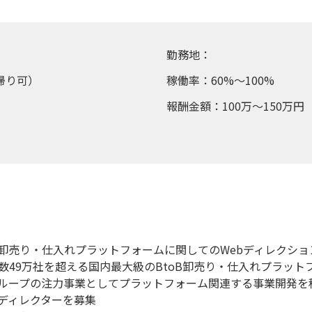
勤務地：
帰り可）
稼働率：60%～100%
報酬金額：100万～150万円
卸売り・仕入れプラットフォームに関してのWebディレクショ
録数49万社を超える国内最大級のBtoB卸売り・仕入れプラット
ループの注力事業としてプラットフォーム関連する事業開発を
bディレクターを募集