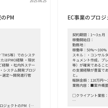
2025.06.25
域のPM
EC事業のプロ
契約期間：1～3ヵ月
稼働開始日：
勤務地：
稼働率：50%～100%
／TMS等）でのシステ
スキル：・コンサル
たはPMO経験 ・現状
キュメント作成、プレ
ご経験 ・社内外ステー
等）が確実であること
 ・システム開発プロジ
の支援経験が豊富であ
ー選定～開発進行管
と。
報酬金額：120万円～
業務内容：■案件概
□クライアント業態
ロジェクトのPM（プ
□プロジェクト概要