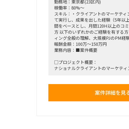
勤務地：東京都(23区内)
稼働率：80%～
スキル：・クライアントのマーケティ
て実行し、成果を出した経験（5年以上） ・
間をベースとし、月間120H以上のコ
方 以下のいずれかのご経験を有する方
ィング全般の理解、大規模PJのPM経
報酬金額：100万～150万円
業務内容：■案件概要
□プロジェクト概要：
ナショナルクライアントのマーケティ
ジェクトマネージャー及び
マーケティング施策の立案・実行を担
案件詳細を見
□作業内容：
具体的な業務内容： ①マーケティン
得したリードを活用した営業組織の立
認知〜獲得までのあらゆるマーケティ
したリードから売上収益に繋げるため
営業組織立ち上げなど広義な意味での