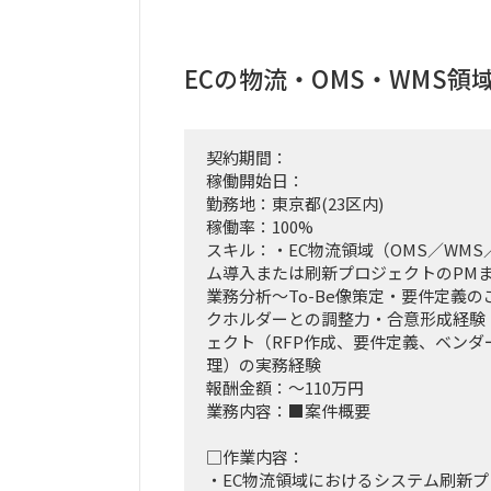
ECの物流・OMS・WMS領
契約期間：
稼働開始日：
勤務地：東京都(23区内)
稼働率：100%
スキル：・EC物流領域（OMS／WMS
ム導入または刷新プロジェクトのPMま
業務分析～To-Be像策定・要件定義の
クホルダーとの調整力・合意形成経験
ェクト（RFP作成、要件定義、ベンダ
理）の実務経験
報酬金額：～110万円
業務内容：■案件概要
□作業内容：
・EC物流領域におけるシステム刷新プ