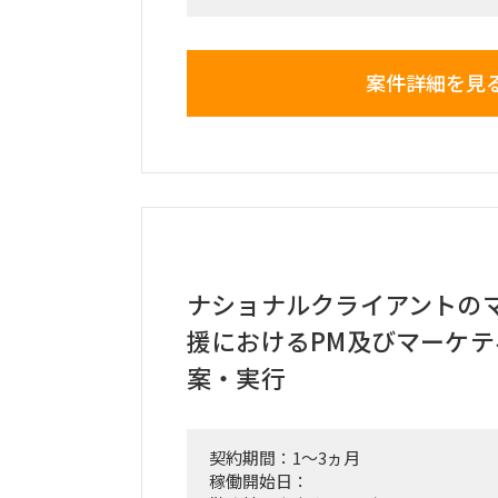
ロジェクトマネージャー）業務
・経営層・現場メンバー双方とのヒア
的の言語化、プロジェクト目的・成功
案件詳細を見
・物流・OMS・WMS（倉庫管理／受
務・システム分析、グランドデザイン／
・要件定義・非機能要件の整理、開発
・ベンダー選定支援（評価基準策定・
発進行管理・課題／品質管理（PMO
・社内外ステークホルダー（経営層・
との合意形成支援
・プロジェクト全体の推進および成果
■働き方/勤務場所：基本リモート（
ナショナルクライアントの
アリングなど一部オンサイト作業も発
援におけるPM及びマーケ
案・実行
契約期間：1～3ヵ月
稼働開始日：