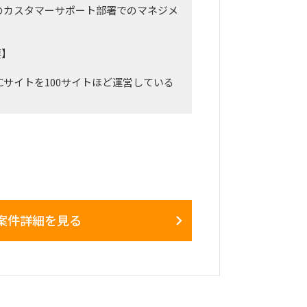
のカスタマーサポート部署でのマネジメ
要】
Cサイトを100サイトほど運営している
,000ECほどを運営している体制とな
受発注オペレーションやカスタマーサポ
進してくださる方を募集いたします。
いるオペレーション体制はあるのです
いる担当者がいなかったため、お問合せ
善、お届け日数や返金率の改善などが行
した。
しっかりオペレーション体制を整備した
案件詳細を見る
。
いるため、システム改善によるCSオ
可能な状態です。
もトップレベルの方にお任せしたいと考