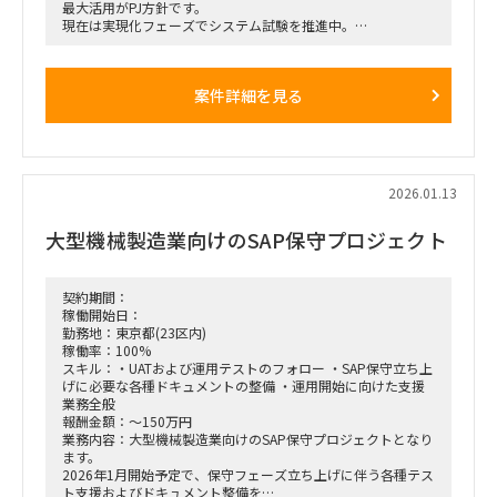
最大活用がPJ方針です。
現在は実現化フェーズでシステム試験を推進中。
各アプリ領域には既に2名規模のコンサルが参画中ですが、工
期必達に向けて体制増強したい状況です。
SAP標準のシステム試験と、その過程で発生した課題検討、追
案件詳細を見る
加アドオン等の実装フェーズで
実績のある方を希望しております。
～募集ポジション～
①プロジェクト管理コンサル（ＰＳ）
②PM/PL/PMO(進捗・課題管理)
2026.01.13
③販売管理管理コンサル（ＳＤ）※PSと連動経験が必要
④会計コンサル（ＦＩ）※外貨などの開発対応経験
大型機械製造業向けのSAP保守プロジェクト
～導入モジュール～
FI、CO、MM、PP、PS、SD、PEO
契約期間：
稼働開始日：
勤務地：東京都(23区内)
稼働率：100%
スキル：・UATおよび運用テストのフォロー ・SAP保守立ち上
げに必要な各種ドキュメントの整備 ・運用開始に向けた支援
業務全般
報酬金額：～150万円
業務内容：大型機械製造業向けのSAP保守プロジェクトとなり
ます。
2026年1月開始予定で、保守フェーズ立ち上げに伴う各種テス
ト支援およびドキュメント整備を