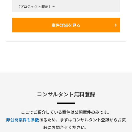
【プロジェクト概要】
親会社の利用しているSAP S4を中心とした基幹システム群、
並びにそれらシステムを用いた標準業務プロセスをGlobal
Templateとしてロールインするプロジェクト
案件詳細を見る
下記記述したBPさんおよび追加でアサインするAP担当の実作
業をサポートして頂きます。
※ フェーズ的に今後相当の工数が必要になり、リソースが不
足すると考えられることから、実働面を強化したい。
【役割】
・ AP領域のIT担当として業務ユーザの検討をIT面からサポー
トする。
・各種IT関連課題の解決および管理。
・1月から開始するE2Eテスト関連活動支援（データ準備、実
行支援、Defect対応 等）
・今後発生する移行関連活動支援（クレンジング、マッピン
グ、移行データ準備、移行リハ実行支援 等）
コンサルタント無料登録
・ IT関連トピックにかかわるグローバルメンバとのコミュニ
ケーション
ここでご紹介している案件は公開案件のみです。
【期間】
非公開案件も多数
あるため、まずはコンサルタント登録からお気
・26年1月～終了時期未定（Go Liveは2026年10月予定）
軽にお問合せください。
【働き方】