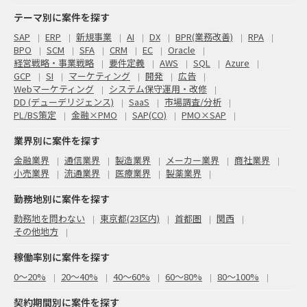
テーマ別に案件を探す
SAP
ERP
新規事業
AI
DX
BPR(業務改善)
RPA
BPO
SCM
SFA
CRM
EC
Oracle
経営戦略・事業戦略
要件定義
AWS
SQL
Azure
GCP
SI
マーケティング
開発
広告
Webマーケティング
システム保守運用・改修
DD (デューデリジェンス)
SaaS
市場調査/分析
PL/BS策定
金融×PMO
SAP(CO)
PMO×SAP
業界別に案件を探す
金融業界
通信業界
製造業界
メーカー業界
商社業界
小売業界
流通業界
医療業界
製薬業界
勤務地別に案件を探す
勤務地を問わない
東京都(23区内)
首都圏
関西
その他地方
稼働率別に案件を探す
0〜20%
20〜40%
40〜60%
60〜80%
80〜100%
契約期間別に案件を探す