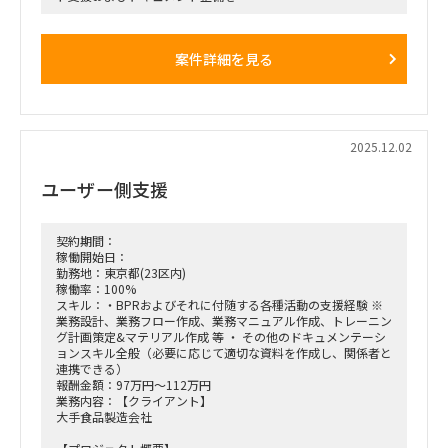
担当いただける方を探しております。
■募集ポジション／人数
案件詳細を見る
• SAP SDコンサルタント：1名
• SAP MMコンサルタント：2名
• SAP EWMコンサルタント：2名
• SAP FI/COコンサルタント：2名
• SAP PP/PSコンサルタント：1名
2025.12.02
■業務内容
・UATおよび運用テストのフォロー
ユーザー側支援
・SAP保守立ち上げに必要な各種ドキュメントの整備
・運用開始に向けた支援業務全般
契約期間：
稼働開始日：
勤務地：東京都(23区内)
稼働率：100%
スキル：・BPRおよびそれに付随する各種活動の支援経験 ※
業務設計、業務フロー作成、業務マニュアル作成、トレーニン
グ計画策定&マテリアル作成 等 ・ その他のドキュメンテーシ
ョンスキル全般（必要に応じて適切な資料を作成し、関係者と
連携できる）
報酬金額：97万円～112万円
業務内容：【クライアント】
大手食品製造会社