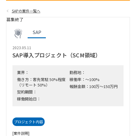
SAPの案件一覧へ
募集終了
SAP
2023.05.11
SAP導入プロジェクト（SCM領域）
業界：
勤務地：
働き方：客先常駐 50%程度
稼働率：～100%
（リモート 50%）
報酬金額：100万～150万円
契約期間：
稼働開始日：
プロジェクト内容
[案件説明]