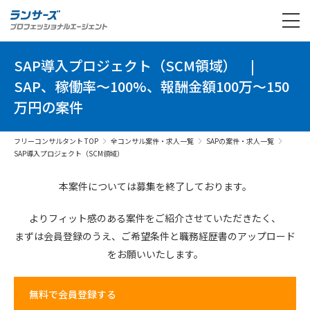
SAP導入プロジェクト（SCM領域）
|
SAP、稼働率～100%、報酬金額100万～150
万円の案件
フリーコンサルタント TOP
全コンサル案件・求人一覧
SAPの案件・求人一覧
SAP導入プロジェクト（SCM領域）
本案件については募集を終了しております。
よりフィット感のある案件を
ご紹介させていただきたく、
まずは会員登録のうえ、
ご希望条件と
職務経歴書の
アップロード
を
お願いいたします。
無料で会員登録する