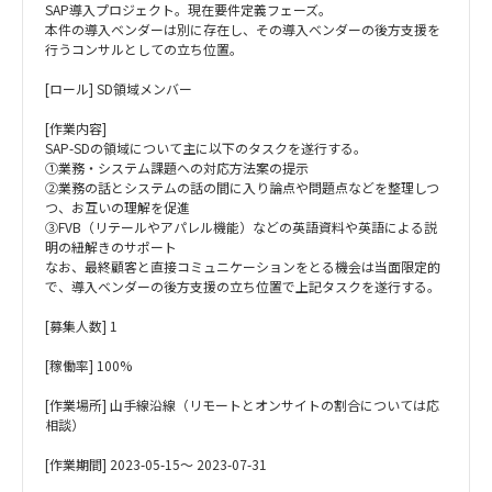
SAP導入プロジェクト。現在要件定義フェーズ。
本件の導入ベンダーは別に存在し、その導入ベンダーの後方支援を
行うコンサルとしての立ち位置。
[ロール] SD領域メンバー
[作業内容]
SAP-SDの領域について主に以下のタスクを遂行する。
①業務・システム課題への対応方法案の提示
②業務の話とシステムの話の間に入り論点や問題点などを整理しつ
つ、お互いの理解を促進
③FVB（リテールやアパレル機能）などの英語資料や英語による説
明の紐解きのサポート
なお、最終顧客と直接コミュニケーションをとる機会は当面限定的
で、導入ベンダーの後方支援の立ち位置で上記タスクを遂行する。
[募集人数] 1
[稼働率] 100%
[作業場所] 山手線沿線（リモートとオンサイトの割合については応
相談）
[作業期間] 2023-05-15～ 2023-07-31