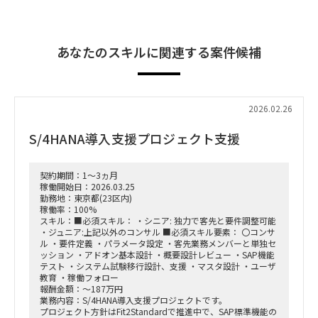
あなたのスキルに関連する案件候補
2026.02.26
S/4HANA導入支援プロジェクト支援
契約期間：1～3ヵ月
稼働開始日：2026.03.25
勤務地：東京都(23区内)
稼働率：100%
スキル：■必須スキル： ・シニア: 独力で客先と要件調整可能
・ジュニア:上記以外のコンサル ■必須スキル要素： 〇コンサ
ル ・要件定義 ・パラメータ設定 ・客先業務メンバーと単独セ
ッション ・アドオン基本設計 ・概要設計レビュー ・SAP機能
テスト ・システム試験移行設計、支援 ・マスタ設計 ・ユーザ
教育 ・稼働フォロー
報酬金額：～187万円
業務内容：S/4HANA導入支援プロジェクトです。
プロジェクト方針はFit2Standardで推進中で、SAP標準機能の