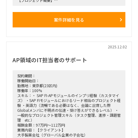
【プロジェクト概要】
・子会社の利用しているSAP ECC6.0をS/4にUpgradeするとと
もに、現在利用しているWFシステムをSAP ESMにリプレース
するプロジェクト。
案件詳細を見る
・親会社とグローバル展開している本業にかかわる子会社はす
でにGlobal S4への移行が完了しており、残ったその他の子会
社のみ現行のSAPを利用している。
・27年1月のGo Liveに向け、Brown fieldアプローチでのS4
Upgradeを目指すとともに、付随するWFシステムをSAP ESM
でリプレースする。
2025.12.02
【役割】
AP領域のIT担当者のサポート
・当該プロジェクトのBiz支援としてUAT実行、業務設計、マ
ニュアル修正等のドキュメンテーション、トレーニング支援を
実施す
契約期間：
【期間】
稼働開始日：
・26年1月以降～終了時期未定（Go Liveは2027年1月予定）
勤務地：東京都(23区内)
稼働率：100%
【働き方】
スキル：・ SAP FI-APモジュールのインプリ経験（カスタマイ
・オンサイト・リモート併用
ズ） ・SAP FIモジュールにおけるリード相当のプロジェクト経
・ 現状週1日のオンサイト予定（汐留のクライアントオフィ
験 ・英語力（流暢である必要はなく、会議に出席した際
ス）
Globalメンバに不明点の伝達・受け答えができるレベル） ・
一般的なプロジェクト管理スキル（タスク整理、進捗・課題管
理 etc.）
報酬金額：97万円～112万円
業務内容：【クライアント】
大手製薬会社（グローバル企業の子会社）