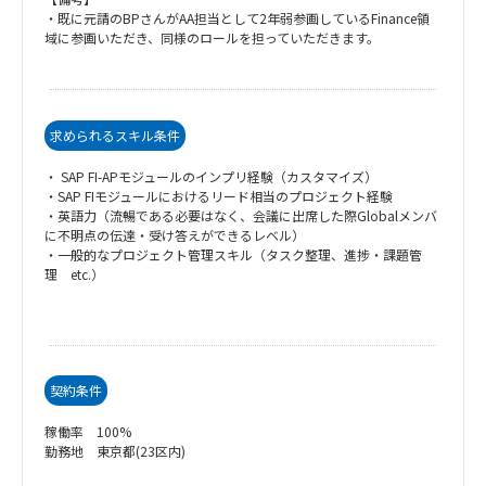
・既に元請のBPさんがAA担当として2年弱参画しているFinance領
域に参画いただき、同様のロールを担っていただきます。
求められるスキル条件
・ SAP FI-APモジュールのインプリ経験（カスタマイズ）
・SAP FIモジュールにおけるリード相当のプロジェクト経験
・英語力（流暢である必要はなく、会議に出席した際Globalメンバ
に不明点の伝達・受け答えができるレベル）
・一般的なプロジェクト管理スキル（タスク整理、進捗・課題管
理 etc.）
契約条件
稼働率 100%
勤務地 東京都(23区内)