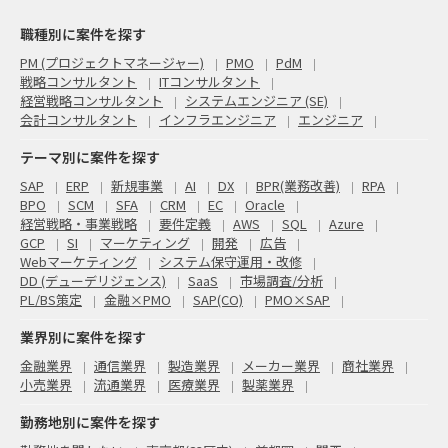
職種別に案件を探す
PM (プロジェクトマネージャー)
PMO
PdM
戦略コンサルタント
ITコンサルタント
経営戦略コンサルタント
システムエンジニア (SE)
会計コンサルタント
インフラエンジニア
エンジニア
テーマ別に案件を探す
SAP
ERP
新規事業
AI
DX
BPR(業務改善)
RPA
BPO
SCM
SFA
CRM
EC
Oracle
経営戦略・事業戦略
要件定義
AWS
SQL
Azure
GCP
SI
マーケティング
開発
広告
Webマーケティング
システム保守運用・改修
DD (デューデリジェンス)
SaaS
市場調査/分析
PL/BS策定
金融×PMO
SAP(CO)
PMO×SAP
業界別に案件を探す
金融業界
通信業界
製造業界
メーカー業界
商社業界
小売業界
流通業界
医療業界
製薬業界
勤務地別に案件を探す