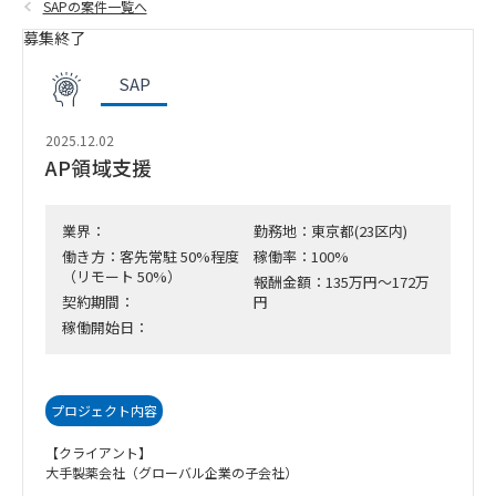
SAPの案件一覧へ
募集終了
SAP
2025.12.02
AP領域支援
業界：
勤務地：東京都(23区内)
働き方：客先常駐 50%程度
稼働率：100%
（リモート 50%）
報酬金額：135万円～172万
契約期間：
円
稼働開始日：
プロジェクト内容
【クライアント】
大手製薬会社（グローバル企業の子会社）