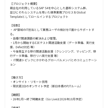
【プロジェクト概要】
親会社の利用しているSAP S4を中心とした基幹システム群、
並びにそれらシステムを用いた標準業務プロセスをGlobal
Templateとしてロールインするプロジェクト
【役割】
・ AP領域のIT担当として業務ユーザの検討をIT面からサポートす
る。
・各種IT関連課題の解決および管理。
・1月から開始するE2Eテスト関連活動支援（データ準備、実行支
援、Defect対応 等）
・今後発生する移行関連活動支援（クレンジング、マッピング、移
行データ準備、移行リハ実行支援 等）
・ IT関連トピックにかかわるグローバルメンバとのコミュニケーシ
ョン
【働き方】
・オンサイト・リモート併用
・現状週2日のオンサイト予定（新日本橋のPJTルーム）
【期間】
・26年1月～終了時期未定（Go Liveは2026年10月予定）
【備考】