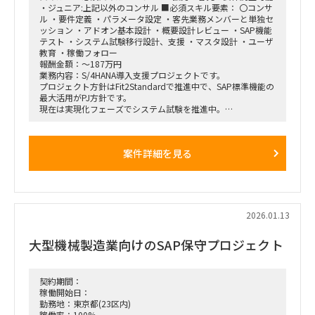
・ジュニア:上記以外のコンサル ■必須スキル要素： 〇コンサ
ル ・要件定義 ・パラメータ設定 ・客先業務メンバーと単独セ
ッション ・アドオン基本設計 ・概要設計レビュー ・SAP機能
テスト ・システム試験移行設計、支援 ・マスタ設計 ・ユーザ
教育 ・稼働フォロー
報酬金額：～187万円
業務内容：S/4HANA導入支援プロジェクトです。
プロジェクト方針はFit2Standardで推進中で、SAP標準機能の
最大活用がPJ方針です。
現在は実現化フェーズでシステム試験を推進中。
各アプリ領域には既に2名規模のコンサルが参画中ですが、工
期必達に向けて体制増強したい状況です。
SAP標準のシステム試験と、その過程で発生した課題検討、追
案件詳細を見る
加アドオン等の実装フェーズで
実績のある方を希望しております。
～募集ポジション～
①プロジェクト管理コンサル（ＰＳ）
②PM/PL/PMO(進捗・課題管理)
2026.01.13
③販売管理管理コンサル（ＳＤ）※PSと連動経験が必要
④会計コンサル（ＦＩ）※外貨などの開発対応経験
大型機械製造業向けのSAP保守プロジェクト
～導入モジュール～
FI、CO、MM、PP、PS、SD、PEO
契約期間：
稼働開始日：
勤務地：東京都(23区内)
稼働率：100%