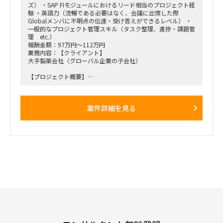
・オンサイト・リモート併用
ズ） ・SAP FIモジュールにおけるリード相当のプロジェクト経
・ 現状週1日のオンサイト予定（汐留のクライアントオフィ
験 ・英語力（流暢である必要はなく、会議に出席した際
ス）
Globalメンバに不明点の伝達・受け答えができるレベル） ・
一般的なプロジェクト管理スキル（タスク整理、進捗・課題管
理 etc.）
報酬金額：97万円～112万円
業務内容：【クライアント】
大手製薬会社（グローバル企業の子会社）
【プロジェクト概要】
親会社の利用しているSAP S4を中心とした基幹システム群、
並びにそれらシステムを用いた標準業務プロセスをGlobal
Templateとしてロールインするプロジェクト
案件詳細を見る
下記記述したBPさんおよび追加でアサインするAP担当の実作
業をサポートして頂きます。
※ フェーズ的に今後相当の工数が必要になり、リソースが不
足すると考えられることから、実働面を強化したい。
【役割】
・ AP領域のIT担当として業務ユーザの検討をIT面からサポー
トする。
・各種IT関連課題の解決および管理。
・1月から開始するE2Eテスト関連活動支援（データ準備、実
行支援、Defect対応 等）
・今後発生する移行関連活動支援（クレンジング、マッピン
グ、移行データ準備、移行リハ実行支援 等）