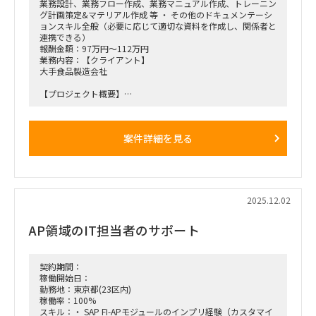
業務設計、業務フロー作成、業務マニュアル作成、トレーニン
グ計画策定&マテリアル作成 等 ・ その他のドキュメンテーシ
ョンスキル全般（必要に応じて適切な資料を作成し、関係者と
連携できる）
報酬金額：97万円～112万円
業務内容：【クライアント】
大手食品製造会社
【プロジェクト概要】
・子会社の利用しているSAP ECC6.0をS/4にUpgradeするとと
もに、現在利用しているWFシステムをSAP ESMにリプレース
するプロジェクト。
案件詳細を見る
・親会社とグローバル展開している本業にかかわる子会社はす
でにGlobal S4への移行が完了しており、残ったその他の子会
社のみ現行のSAPを利用している。
・27年1月のGo Liveに向け、Brown fieldアプローチでのS4
Upgradeを目指すとともに、付随するWFシステムをSAP ESM
でリプレースする。
2025.12.02
【役割】
AP領域のIT担当者のサポート
・当該プロジェクトのBiz支援としてUAT実行、業務設計、マ
ニュアル修正等のドキュメンテーション、トレーニング支援を
実施す
契約期間：
【期間】
稼働開始日：
・26年1月以降～終了時期未定（Go Liveは2027年1月予定）
勤務地：東京都(23区内)
稼働率：100%
【働き方】
スキル：・ SAP FI-APモジュールのインプリ経験（カスタマイ