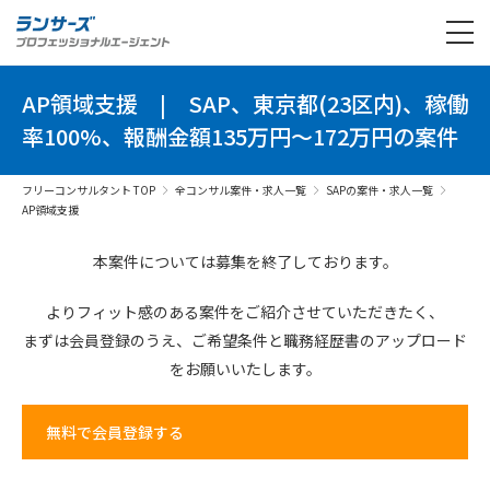
AP領域支援
|
SAP、東京都(23区内)、稼働
率100%、報酬金額135万円～172万円の案件
フリーコンサルタント TOP
全コンサル案件・求人一覧
SAPの案件・求人一覧
AP領域支援
本案件については募集を終了しております。
よりフィット感のある案件を
ご紹介させていただきたく、
まずは会員登録のうえ、
ご希望条件と
職務経歴書の
アップロード
を
お願いいたします。
無料で会員登録する