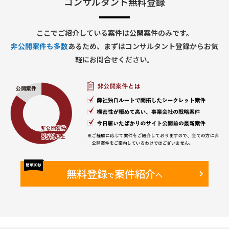
コンサルタント無料登録
・ IT関連トピックにかかわるグローバルメンバとのコミュニ
ケーション
ここでご紹介している案件は公開案件のみです。
【期間】
非公開案件も多数
あるため、まずはコンサルタント登録からお気
・26年1月～終了時期未定（Go Liveは2026年10月予定）
軽にお問合せください。
【働き方】
・オンサイト・リモート併用
・現状週2日のオンサイト予定（新日本橋のPJTルーム）
【備考】
・既に元請のBPさんがAA担当として2年弱参画している
Finance領域に参画いただき、同様のロールを担っていただき
ます。
無料登録
案件紹介
で
へ