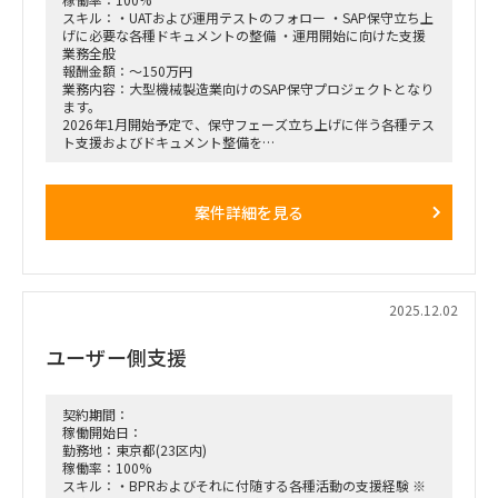
スキル：・UATおよび運用テストのフォロー ・SAP保守立ち上
げに必要な各種ドキュメントの整備 ・運用開始に向けた支援
業務全般
報酬金額：～150万円
業務内容：大型機械製造業向けのSAP保守プロジェクトとなり
ます。
2026年1月開始予定で、保守フェーズ立ち上げに伴う各種テス
ト支援およびドキュメント整備を
担当いただける方を探しております。
■募集ポジション／人数
案件詳細を見る
• SAP SDコンサルタント：1名
• SAP MMコンサルタント：2名
• SAP EWMコンサルタント：2名
• SAP FI/COコンサルタント：2名
• SAP PP/PSコンサルタント：1名
2025.12.02
■業務内容
・UATおよび運用テストのフォロー
ユーザー側支援
・SAP保守立ち上げに必要な各種ドキュメントの整備
・運用開始に向けた支援業務全般
契約期間：
稼働開始日：
勤務地：東京都(23区内)
稼働率：100%
スキル：・BPRおよびそれに付随する各種活動の支援経験 ※