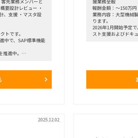
 ・客先業務メンバーと
援業務全般
・概要設計レビュー ・
報酬金額：～150万円
計、支援 ・マスタ設
業務内容：大型機械製
ります。
2026年1月開始予
ェクトです。
スト支援およびドキ
で推進中で、SAP標準機能
担当いただける方を
を推進中。
■募集ポジション／
サルが参画中ですが、
• SAP SDコンサル
です。
• SAP MMコンサル
で発生した課題検討、
• SAP EWMコンサ
る
• SAP FI/COコン
• SAP PP/PSコン
■業務内容
・UATおよび運用テ
・SAP保守立ち上げ
Sと連動経験が必要
・運用開始に向けた
2025.12.02
開発対応経験