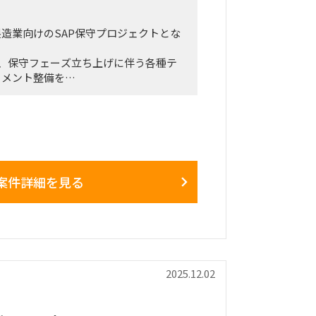
造業向けのSAP保守プロジェクトとな
定で、保守フェーズ立ち上げに伴う各種テ
ュメント整備を
探しております。
人数
タント：1名
タント：2名
ルタント：2名
案件詳細を見る
サルタント：2名
サルタント：1名
ストのフォロー
に必要な各種ドキュメントの整備
支援業務全般
2025.12.02