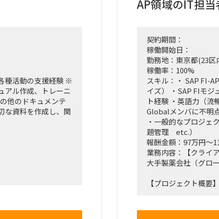
AP領域のIT
契約期間：
稼働開始日：
勤務地：東京都(23区
稼働率：100%
各種活動の支援経験 ※
スキル：・ SAP F
ュアル作成、トレーニ
イズ） ・SAP FI
その他のドキュメンテ
ト経験 ・英語力（流
切な資料を作成し、関
Globalメンバに
・一般的なプロジェ
題管理 etc.）
報酬金額：97万円～1
業務内容：【クライ
大手製薬会社（グロ
/4にUpgradeすると
【プロジェクト概要
SAP ESMにリプレ
親会社の利用している
群、
業にかかわる子会社は
並びにそれらシステム