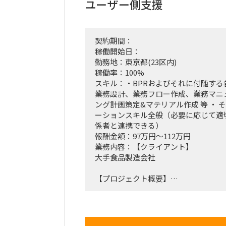
ユーザー側支援
契約期間：
稼働開始日：
勤務地：東京都(23区内)
稼働率：100%
スキル：・BPRおよびそれに付随する
業務設計、業務フロー作成、業務マニ
ング計画策定&マテリアル作成 等 ・ 
ーションスキル全般（必要に応じて適
係者と連携できる）
報酬金額：97万円～112万円
業務内容：【クライアント】
大手食品製造会社
【プロジェクト概要】
・子会社の利用しているSAP ECC6.0をS
ともに、現在利用しているWFシステムを
ースするプロジェクト。
・親会社とグローバル展開している本