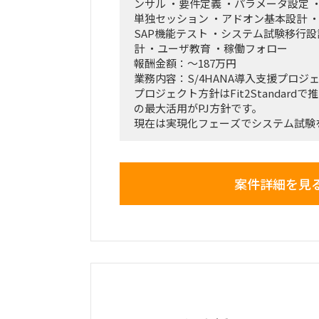
ンサル ・要件定義 ・パラメータ設定
単独セッション ・アドオン基本設計 
SAP機能テスト ・システム試験移行設
計 ・ユーザ教育 ・稼働フォロー
報酬金額：～187万円
業務内容：S/4HANA導入支援プロジ
プロジェクト方針はFit2Standard
の最大活用がPJ方針です。
現在は実現化フェーズでシステム試験
各アプリ領域には既に2名規模のコン
工期必達に向けて体制増強したい状況
SAP標準のシステム試験と、その過程
案件詳細を見
追加アドオン等の実装フェーズで
実績のある方を希望しております。
～募集ポジション～
①プロジェクト管理コンサル（ＰＳ）
②PM/PL/PMO(進捗・課題管理)
③販売管理管理コンサル（ＳＤ）※P
④会計コンサル（ＦＩ）※外貨などの
～導入モジュール～
FI、CO、MM、PP、PS、SD、PEO