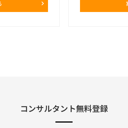
る
ており、残ったその他の
Templateとして
。
fieldアプローチでのS4
WFシステムをSAP
下記記述したBPさん
作業をサポートして
※ フェーズ的に今後
足すると考えられる
UAT実行、業務設計、
ョン、トレーニング支
【役割】
・ AP領域のIT担当
ートする。
・各種IT関連課題の
eは2027年1月予定）
・1月から開始するE
実行支援、Defect対
・今後発生する移行
グ、移行データ準備、
のクライアントオフィ
・ IT関連トピック
ケーション
コンサルタント無料登録
【期間】