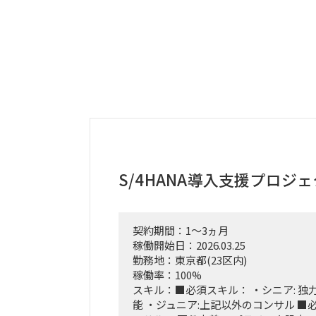
S/4HANA導入支援プロジ
契約期間：1～3ヵ月
稼働開始日：2026.03.25
勤務地：東京都(23区内)
稼働率：100%
スキル：■必須スキル： ・シニア: 
能 ・ジュニア:上記以外のコンサル ■