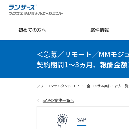
初めての方へ
案件情報
＜急募／リモート／MMモジュー
契約期間1～3ヵ月、報酬金額1
フリーコンサルタント TOP
全コンサル案件・求人一覧
SAPの案件一覧へ
SAP