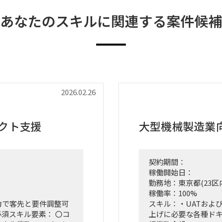
あなたのスキルに関連する案件候補
2026.02.26
ェクト支援
大型機械製造業
契約期間：
稼働開始日：
勤務地：東京都(23区
稼働率：100%
独力で客先と要件調整可
スキル：・UATおよ
必須スキル要素： 〇コ
上げに必要な各種ドキ