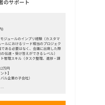
担当者のサポート
内)
I-APモジュールのインプリ経験（カスタマ
モジュールにおけるリード相当のプロジェク
暢である必要はなく、会議に出席した際
不明点の伝達・受け答えができるレベル）
クト管理スキル（タスク整理、進捗・課
12万円
アント】
ーバル企業の子会社）
】
SAP S4を中心とした基幹システム
を用いた標準業務プロセスをGlobal