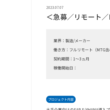
2023.07.07
＜急募／リモート／M
業界：製造/メーカー
働き方：フルリモート（MTG含
契約期間：1～3ヵ月
稼働開始日：
プロジェクト内容
大手企業向けのSAP S/4HANA導