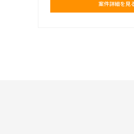
案件詳細を見
すでにGlobal S4への移行が完了し
子会社のみ現行のSAPを利用している
・27年1月のGo Liveに向け、Brown 
Upgradeを目指すとともに、付随する
ESMでリプレースする。
【役割】
・当該プロジェクトのBiz支援として
マニュアル修正等のドキュメンテーシ
援を実施す
【期間】
・26年1月以降～終了時期未定（Go Liv
【働き方】
・オンサイト・リモート併用
・ 現状週1日のオンサイト予定（汐留
ス）