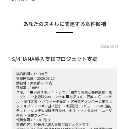
あなたのスキルに関連する案件候補
2026.02.26
S/4HANA導入支援プロジェクト支援
契約期間：1～3ヵ月
稼働開始日：2026.03.25
勤務地：東京都(23区内)
稼働率：100%
スキル：■必須スキル： ・シニア: 独力で客先と要件調整可能
・ジュニア:上記以外のコンサル ■必須スキル要素： 〇コンサ
ル ・要件定義 ・パラメータ設定 ・客先業務メンバーと単独セ
ッション ・アドオン基本設計 ・概要設計レビュー ・SAP機能
テスト ・システム試験移行設計、支援 ・マスタ設計 ・ユーザ
教育 ・稼働フォロー
報酬金額：～187万円
業務内容：S/4HANA導入支援プロジェクトです。
プロジェクト方針はFit2Standardで推進中で、SAP標準機能の