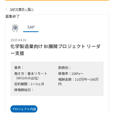
SAPの案件一覧へ
募集終了
SAP
2025.04.16
化学製造業向け BI展開プロジェクト リーダ
ー支援
業界：
勤務地：
働き方：基本リモート
稼働率：100%～
（MTGのみ出社）
報酬金額：110万円～160万
契約期間：1～3ヵ月
円
稼働開始日：
プロジェクト内容