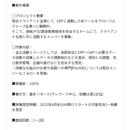
■案件概要
□プロジェクト概要：
現在クライアント主導にて、ERPと連動したBIツールをグローバル
グループ企業へと展開中。
そこで、連結/PSI/調達業務領域を担当するチームにて、クライアン
ト社員と共に活動するメンバーを募集。
□作業内容：
・主な活動イメージとしては、各国各社とERP→SAPへ必要なデー
タ収集や収集したデータの課題検討などを進め、現地との調整、及
び進捗管理、会議の進行などを担当する想定。
・詳細な仕組みの仕様や各国への専門的な対応については既存メン
バーもフォローを実施。
■稼働率：100%
■働き方：基本リモート(テレワーク中心、初期は週1出社)
■稼働想定時期：2025年4月末(GW明けスタートの可能性有)～長期
を想定
■面談回数：1～2回