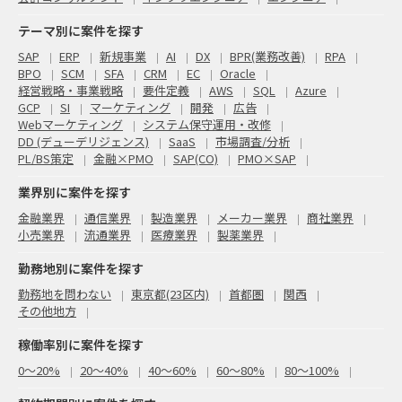
テーマ別に案件を探す
SAP
ERP
新規事業
AI
DX
BPR(業務改善)
RPA
BPO
SCM
SFA
CRM
EC
Oracle
経営戦略・事業戦略
要件定義
AWS
SQL
Azure
GCP
SI
マーケティング
開発
広告
Webマーケティング
システム保守運用・改修
DD (デューデリジェンス)
SaaS
市場調査/分析
PL/BS策定
金融×PMO
SAP(CO)
PMO×SAP
業界別に案件を探す
金融業界
通信業界
製造業界
メーカー業界
商社業界
小売業界
流通業界
医療業界
製薬業界
勤務地別に案件を探す
勤務地を問わない
東京都(23区内)
首都圏
関西
その他地方
稼働率別に案件を探す
0〜20%
20〜40%
40〜60%
60〜80%
80〜100%