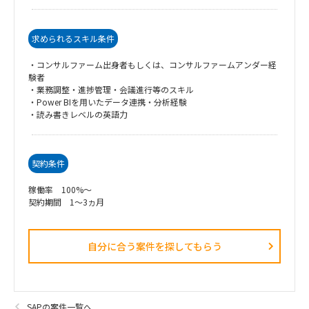
求められるスキル条件
・コンサルファーム出身者もしくは、コンサルファームアンダー経
験者
・業務調整・進捗管理・会議進行等のスキル
・Power BIを用いたデータ連携・分析経験
・読み書きレベルの英語力
契約条件
稼働率 100%～
契約期間 1～3ヵ月
自分に合う案件を探してもらう​
SAPの案件一覧へ