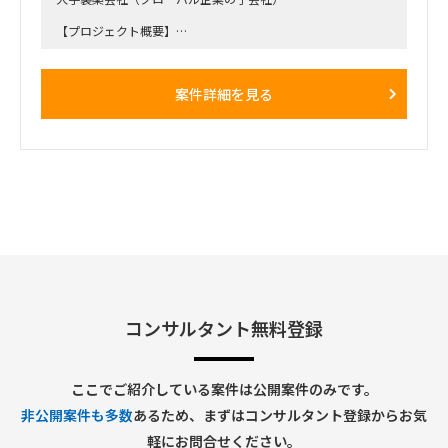
【プロジェクト概要】
親会社の利用しているSAP S4を中心とした基幹システム群、
並びにそれらシステムを用いた標準業務プロセスをGlobal
Templateとしてロールインするプロジェクト
案件詳細を見る
下記記述したBPさんおよび追加でアサインするAP担当の実作
業をサポートして頂きます。
※ フェーズ的に今後相当の工数が必要になり、リソースが不
足すると考えられることから、実働面を強化したい。
【役割】
・ AP領域のIT担当として業務ユーザの検討をIT面からサポー
トする。
・各種IT関連課題の解決および管理。
・1月から開始するE2Eテスト関連活動支援（データ準備、実
行支援、Defect対応 等）
・今後発生する移行関連活動支援（クレンジング、マッピン
グ、移行データ準備、移行リハ実行支援 等）
コンサルタント無料登録
・ IT関連トピックにかかわるグローバルメンバとのコミュニ
ケーション
ここでご紹介している案件は公開案件のみです。
【期間】
非公開案件も多数
あるため、まずはコンサルタント登録からお気
・26年1月～終了時期未定（Go Liveは2026年10月予定）
軽にお問合せください。
【働き方】