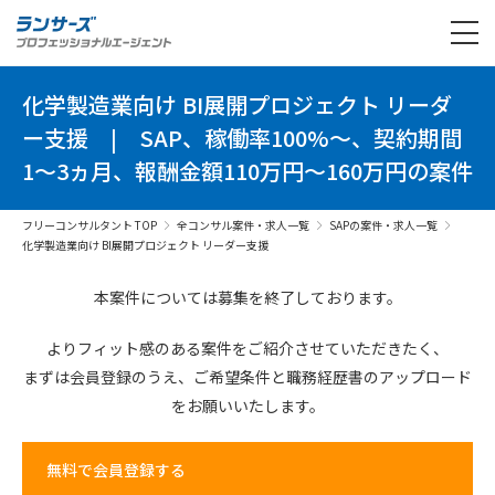
化学製造業向け BI展開プロジェクト リーダ
ー支援
|
SAP、稼働率100%～、契約期間
1～3ヵ月、報酬金額110万円～160万円の案件
フリーコンサルタント TOP
全コンサル案件・求人一覧
SAPの案件・求人一覧
化学製造業向け BI展開プロジェクト リーダー支援
本案件については募集を終了しております。
よりフィット感のある案件を
ご紹介させていただきたく、
まずは会員登録のうえ、
ご希望条件と
職務経歴書の
アップロード
を
お願いいたします。
無料で会員登録する