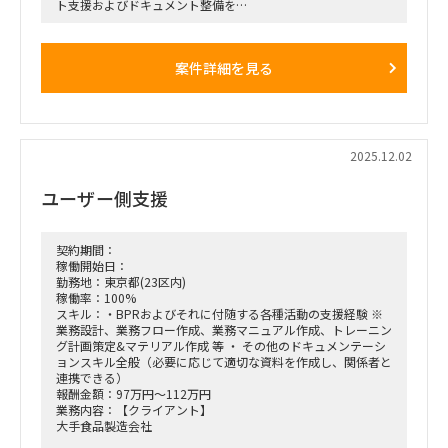
ト支援およびドキュメント整備を
担当いただける方を探しております。
■募集ポジション／人数
案件詳細を見る
• SAP SDコンサルタント：1名
• SAP MMコンサルタント：2名
• SAP EWMコンサルタント：2名
• SAP FI/COコンサルタント：2名
• SAP PP/PSコンサルタント：1名
2025.12.02
■業務内容
・UATおよび運用テストのフォロー
ユーザー側支援
・SAP保守立ち上げに必要な各種ドキュメントの整備
・運用開始に向けた支援業務全般
契約期間：
稼働開始日：
勤務地：東京都(23区内)
稼働率：100%
スキル：・BPRおよびそれに付随する各種活動の支援経験 ※
業務設計、業務フロー作成、業務マニュアル作成、トレーニン
グ計画策定&マテリアル作成 等 ・ その他のドキュメンテーシ
ョンスキル全般（必要に応じて適切な資料を作成し、関係者と
連携できる）
報酬金額：97万円～112万円
業務内容：【クライアント】
大手食品製造会社