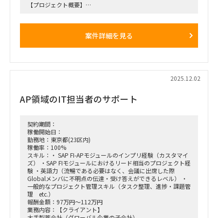
【プロジェクト概要】
・子会社の利用しているSAP ECC6.0をS/4にUpgradeするとと
もに、現在利用しているWFシステムをSAP ESMにリプレース
するプロジェクト。
案件詳細を見る
・親会社とグローバル展開している本業にかかわる子会社はす
でにGlobal S4への移行が完了しており、残ったその他の子会
社のみ現行のSAPを利用している。
・27年1月のGo Liveに向け、Brown fieldアプローチでのS4
Upgradeを目指すとともに、付随するWFシステムをSAP ESM
でリプレースする。
2025.12.02
【役割】
AP領域のIT担当者のサポート
・当該プロジェクトのBiz支援としてUAT実行、業務設計、マ
ニュアル修正等のドキュメンテーション、トレーニング支援を
実施す
契約期間：
【期間】
稼働開始日：
・26年1月以降～終了時期未定（Go Liveは2027年1月予定）
勤務地：東京都(23区内)
稼働率：100%
【働き方】
スキル：・ SAP FI-APモジュールのインプリ経験（カスタマイ
・オンサイト・リモート併用
ズ） ・SAP FIモジュールにおけるリード相当のプロジェクト経
・ 現状週1日のオンサイト予定（汐留のクライアントオフィ
験 ・英語力（流暢である必要はなく、会議に出席した際
ス）
Globalメンバに不明点の伝達・受け答えができるレベル） ・
一般的なプロジェクト管理スキル（タスク整理、進捗・課題管
理 etc.）
報酬金額：97万円～112万円
業務内容：【クライアント】
大手製薬会社（グローバル企業の子会社）