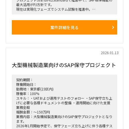
最大活用がPJ方針です。
現在は実現化フェーズでシステム試験を推進中。
各アプリ領域には既に2名規模のコンサルが参画中ですが、工
期必達に向けて体制増強したい状況です。
SAP標準のシステム試験と、その過程で発生した課題検討、追
案件詳細を見る
加アドオン等の実装フェーズで
実績のある方を希望しております。
～募集ポジション～
①プロジェクト管理コンサル（ＰＳ）
②PM/PL/PMO(進捗・課題管理)
2026.01.13
③販売管理管理コンサル（ＳＤ）※PSと連動経験が必要
④会計コンサル（ＦＩ）※外貨などの開発対応経験
大型機械製造業向けのSAP保守プロジェクト
～導入モジュール～
FI、CO、MM、PP、PS、SD、PEO
契約期間：
稼働開始日：
勤務地：東京都(23区内)
稼働率：100%
スキル：・UATおよび運用テストのフォロー ・SAP保守立ち上
げに必要な各種ドキュメントの整備 ・運用開始に向けた支援
業務全般
報酬金額：～150万円
業務内容：大型機械製造業向けのSAP保守プロジェクトとなり
ます。
2026年1月開始予定で、保守フェーズ立ち上げに伴う各種テス