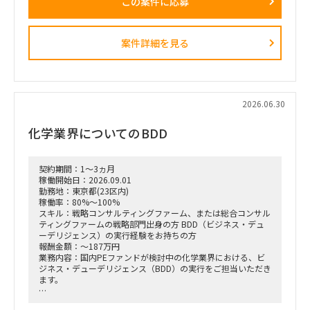
この案件に応募
で携わっている方
（例）
・全社戦略・事業戦略および中期経営計画策定
・市場環境分析、潜在市場規模（TAM、SAM）の推計、および
案件詳細を見る
競合モデル調査を通じた成長戦略立案
・M&A・アライアンス戦略の立案、ビジネスデューデリジェ
ンス（BDD）の実行、および買収後のPMI支援
・財務モデリング（トップライン・コストの構成要素分解）を
用いた事業計画の蓋然性検証と買収効果定量化
・新規事業開発における事業コンセプト策定、プロトタイピン
2026.06.30
グ、PoC（概念実証）の設計、および市場参入戦略策定
・事業再生に向けた不採算事業の見直し、プロダクトポートフ
化学業界についてのBDD
ォリオマネジメント、組織再編計画策定、および全社コスト削
減実行支援
契約期間：1～3ヵ月
稼働開始日：2026.09.01
勤務地：東京都(23区内)
稼働率：80%～100%
スキル：戦略コンサルティングファーム、または総合コンサル
ティングファームの戦略部門出身の方 BDD（ビジネス・デュ
ーデリジェンス）の実行経験をお持ちの方
報酬金額：～187万円
業務内容：国内PEファンドが検討中の化学業界における、ビ
ジネス・デューデリジェンス（BDD）の実行をご担当いただき
ます。
化学業界における市場環境、競合動向、ターゲット企業の分析