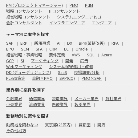
PM (プロジェクトマネージャー)
PMO
PdM
戦略コンサルタント
ITコンサルタント
経営戦略コンサルタント
システムエンジニア (SE)
会計コンサルタント
インフラエンジニア
エンジニア
テーマ別に案件を探す
SAP
ERP
新規事業
AI
DX
BPR(業務改善)
RPA
BPO
SCM
SFA
CRM
EC
Oracle
経営戦略・事業戦略
要件定義
AWS
SQL
Azure
GCP
SI
マーケティング
開発
広告
Webマーケティング
システム保守運用・改修
DD (デューデリジェンス)
SaaS
市場調査/分析
PL/BS策定
金融×PMO
SAP(CO)
PMO×SAP
業界別に案件を探す
金融業界
通信業界
製造業界
メーカー業界
商社業界
小売業界
流通業界
医療業界
製薬業界
勤務地別に案件を探す
勤務地を問わない
東京都(23区内)
首都圏
関西
その他地方