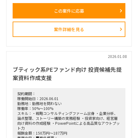
事業構造の把握および成長シナリオ・リスクの特定
この案件に応募
（スキル・経験に応じ）財務・事業モデリングの作成またはサ
ポート
各種報告資料（DDレポート）の作成
案件詳細を見る
ポジション：メンバークラスでのご参画となります。
稼働率：80～100％
働き方：リモートと出社のハイブリッド（出社時は六本木）
期間：7月下旬頃から9/30頃
2026.01.08
ブティック系PEファンド向け 投資候補先提
案資料作成支援
契約期間：
稼働開始日：2026.06.01
勤務地：勤務地を問わない
稼働率：50%～100%
スキル：・戦略コンサルティングファーム出身 ・企業分析、
論点整理、ストーリー構築の実務経験 ・投資家向け、経営層
向け資料の作成経験 ・PowerPointによる高品質なアウトプッ
ト力
報酬金額：150万円～187万円
業務内容：■案件概要：