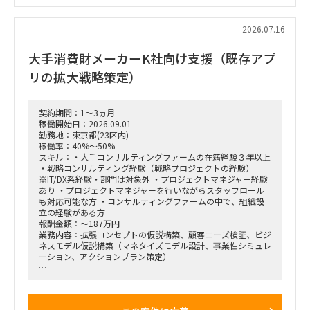
ンス（BDD）の実行、および買収後のPMI支援
・財務モデリング（トップライン・コストの構成要素分解）を
用いた事業計画の蓋然性検証と買収効果定量化
2026.07.16
・新規事業開発における事業コンセプト策定、プロトタイピン
グ、PoC（概念実証）の設計、および市場参入戦略策定
大手消費財メーカーK社向け支援（既存アプ
・事業再生に向けた不採算事業の見直し、プロダクトポートフ
ォリオマネジメント、組織再編計画策定、および全社コスト削
リの拡大戦略策定）
減実行支援
契約期間：1～3ヵ月
稼働開始日：2026.09.01
勤務地：東京都(23区内)
稼働率：40%～50%
スキル：・大手コンサルティングファームの在籍経験３年以上
・戦略コンサルティング経験（戦略プロジェクトの経験）
※IT/DX系経験・部門は対象外 ・プロジェクトマネジャー経験
あり ・プロジェクトマネジャーを行いながらスタッフロール
も対応可能な方 ・コンサルティングファームの中で、組織設
立の経験がある方
報酬金額：～187万円
業務内容：拡張コンセプトの仮説構築、顧客ニーズ検証、ビジ
ネスモデル仮説構築（マネタイズモデル設計、事業性シミュレ
ーション、アクションプラン策定）
■戦略コンサルティングの具体的なイメージ
「全社戦略・中期経営計画の策定」のような「抽象度が高く、
正解がない難易度の高いPJ」にプロジェクトをリードする立場