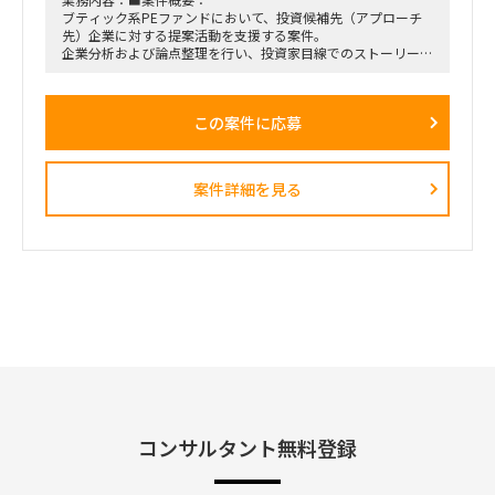
ブティック系PEファンドにおいて、投資候補先（アプローチ
先）企業に対する提案活動を支援する案件。
企業分析および論点整理を行い、投資家目線でのストーリー構
築から、提案資料（主にPPT）の作成・ブラッシュアップまで
を一貫して担当する。
この案件に応募
■想定業務：
・投資候補先企業の分析（事業・市場・競合等）
・投資家目線での論点整理、ストーリー構築
・提案資料（PowerPoint等）の作成およびブラッシュアップ
案件詳細を見る
・PEファンド担当者とのディスカッションを踏まえた資料修
正・高度化
■体制：
PEファンド担当者直下（少人数体制想定）
■稼働率
50％
※50％以上でも可能ですので、ご希望の稼働率をご教示くだ
さいませ。
■期間：
2026年1月中旬 ～ 2026年2月末
■出社の仕方について：
コンサルタント無料登録
完全リモート