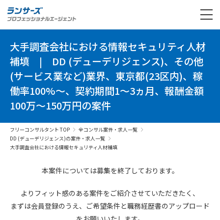
大手調査会社における情報セキュリティ人材
補填
|
DD (デューデリジェンス)、その他
(サービス業など)業界、東京都(23区内)、稼
働率100%～、契約期間1～3ヵ月、報酬金額
100万～150万円の案件
フリーコンサルタント TOP
全コンサル案件・求人一覧
DD (デューデリジェンス)の案件・求人一覧
大手調査会社における情報セキュリティ人材補填
本案件については募集を終了しております。
よりフィット感のある案件を
ご紹介させていただきたく、
まずは会員登録のうえ、
ご希望条件と
職務経歴書の
アップロード
を
お願いいたします。