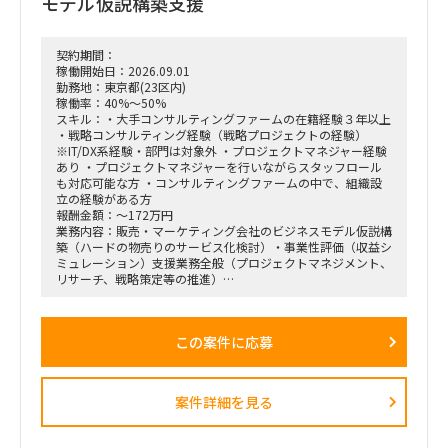
モデル仮説構築支援
契約期間：
稼働開始日：2026.09.01
勤務地：東京都(23区内)
稼働率：40%～50%
スキル：・大手コンサルティングファームの在籍経験３年以上
・戦略コンサルティング経験（戦略プロジェクトの経験）
※IT/DX系経験・部門は対象外 ・プロジェクトマネジャー経験
あり ・プロジェクトマネジャーを行いながらスタッフロール
も対応可能な方 ・コンサルティングファームの中で、組織設
立の経験がある方
報酬金額：～172万円
業務内容：販売・マーケティング会社のビジネスモデル仮説構
築（ハードの物売りのサービス化検討）・事業性評価（収益シ
ミュレーション）支援業務全般（プロジェクトマネジメント、
リサーチ、戦略策定等の推進）
＜業務内容＞
「全社戦略・中期経営計画の策定」のような「抽象度が高く、
この案件に応募
正解がない難易度の高いPJ」にプロジェクトをリードする立場
で携わっている方
（例）
・全社戦略・事業戦略および中期経営計画策定
案件詳細を見る
・市場環境分析、潜在市場規模（TAM、SAM）の推計、および
競合モデル調査を通じた成長戦略立案
・M&A・アライアンス戦略の立案、ビジネスデューデリジェ