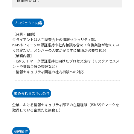
稼働開始日：
プロジェクト内容
【背景・目的】
クライアントは大手調査会社の情報セキュリティ部。
ISMSやPマークの認証維持や社内相談も含めて今後業務が増えてい
く想定だが、メンバーの人数が足りずに補填が必要な状況
【業務内容】
・ISMS、Pマーク認証維持に向けたプロセス進行（リスクアセスメ
ントや情報台帳の整理など）
・情報セキュリティ関連の社内相談への対応
求められるスキル条件
企業における情報セキュリティ部での在籍経験（ISMSやPマークを
取得している企業だと尚良し）
契約条件