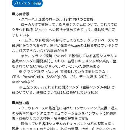
プロジェクト内容
■応募背景
- グローバル企業のローカルIT部門向けのご支援
- ローカルITで管理している各種システムについて、これまでに
クラウド環境（Azure）への移行を進めてきており、概ね移行が完
了している
- 一旦クラウド環境への移行はしてきたが、クラウドベースでの
最適化ができておらず、障害が発生やAzureの仕様変更にフレキシブ
ルに対応できないなどの課題がある
- また、クラウド環境（Azure）で稼働している各種システムは
複数のベンダに開発委託しており、各種ドキュメントが体系的に整
理されていない/平仄が合っていないといった課題もある
※ クラウド環境（Azure）で稼働している主要システム：
CRM、PowerCenter、SAS/SQL DB、JP1、データ連携（ADF）、
Runbookなど
※ 上記システムそれぞれに開発ベンダ（主要ベンダ3-4社）が
紐づいている、運用については1社に集約している状況
■業務内容
- クラウドベースの最適化に向けたコンサルティング支援：過去
の障害や開発ベンダとのコミュニケーションをインプットに問題調
査・課題やリスクの整理・解決策の提案をご支援
- 稼働している各種システムのドキュメント体系の整理支援：
現状ドキュメントのたな卸し、体系の整理、改善に向けたアクショ