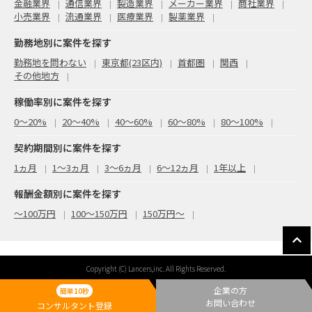
金融業界
通信業界
製造業界
メーカー業界
商社業界
小売業界
流通業界
医療業界
製薬業界
勤務地別に案件を探す
勤務地を問わない
東京都(23区内)
首都圏
関西
その他地方
稼働率別に案件を探す
0〜20%
20〜40%
40〜60%
60〜80%
80〜100%
契約期間別に案件を探す
1ヵ月
1～3ヵ月
3～6ヵ月
6～12ヵ月
1年以上
報酬金額別に案件を探す
〜100万円
100〜150万円
150万円〜
Copyright (C) Lancers,inc. All Rights Reserved.
企業の方
簡単10秒
お問い合わせ
コンサルタント登録