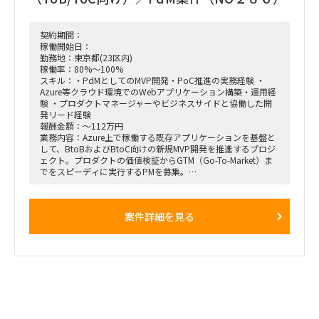
契約期間：
稼働開始日：
勤務地：東京都(23区内)
稼働率：80%～100%
スキル：・PdMとしてのMVP開発・PoC推進の実務経験 ・
Azure等クラウド環境でのWebアプリケーション構築・運用経
験 ・プロダクトマネージャーやビジネスサイドと協働した開
発リード経験
報酬金額：～112万円
業務内容：Azure上で稼働する既存アプリケーションを基盤と
して、BtoBおよびBtoC向けの新規MVP開発を推進するプロジ
ェクト。プロダクトの価値検証からGTM（Go-To-Market）ま
でをスピーディに実行するPMを募集。
【具体的な仕事内容】
・MVP開発やPoCの推進を中心とした企画・設計・実装のリー
案件詳細を見る
ド
・クライアント企業の事業特性を踏まえたアーキテクチャ再構
築・UI/UX検討
・ビジネスサイドとの協働による要件定義・仕様調整・短期サ
イクルの検証推進
・MTGベースで品川本社へ週2日程度出社の可能性あり