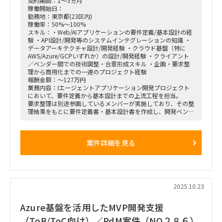
契約期間：1～3ヵ月
稼働開始日：
勤務地：東京都(23区内)
稼働率：50%～100%
スキル：・Web/AIアプリケーションの要件定義/基本設計の経
験 ・API設計/開発等のシステムインテグレーションの知識 ・
データアーキテクチャ設計/開発経験 ・クラウド基盤（特に
AWS/Azure/GCPいずれか）の設計/開発経験 ・クライアント
／ベンダー間での技術調整・合意形成スキル ・企画・要求整
理から商用化までの一連のプロジェクト経験
報酬金額：～127万円
業務内容：Iエージェントアプリケーション開発プロジェクト
において、要件定義から基本設計までの上流工程を担当。
要求整理は別途参画しているメンバーが実施しており、その整
理結果をもとに要件定義書・基本設計書を作成し、開発ベンダ
ーに詳細設計・実装を引き継ぐ。
また、クライアント社内システムとのアラインメントが必要な
ため、先方IT部門との技術的な討議・調整を行い、アプリケー
案件詳細を見る
ション設計だけでなく、API/バッチ設計のインテグレーション
領域やデータアーキテクチャ設計にも討議メンバーとして関与
する。
企業システム導入および商用化までの一連のプロセスを見据
え、クライアント・ベンダー・コンサルの三者の立場を理解し
つつ、各フェーズでの実施事項をリードする役割を担う。
2025.10.23
Azure基盤を活用したMVP開発支援
（ToB/ToC向け）／PdM案件（NO２８６）