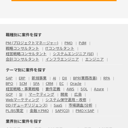
職種別に案件を探す
PM (プロジェクトマネージャー)
PMO
PdM
戦略コンサルタント
ITコンサルタント
経営戦略コンサルタント
システムエンジニア (SE)
会計コンサルタント
インフラエンジニア
エンジニア
テーマ別に案件を探す
SAP
ERP
新規事業
AI
DX
BPR(業務改善)
RPA
BPO
SCM
SFA
CRM
EC
Oracle
経営戦略・事業戦略
要件定義
AWS
SQL
Azure
GCP
SI
マーケティング
開発
広告
Webマーケティング
システム保守運用・改修
DD (デューデリジェンス)
SaaS
市場調査/分析
PL/BS策定
金融×PMO
SAP(CO)
PMO×SAP
業界別に案件を探す