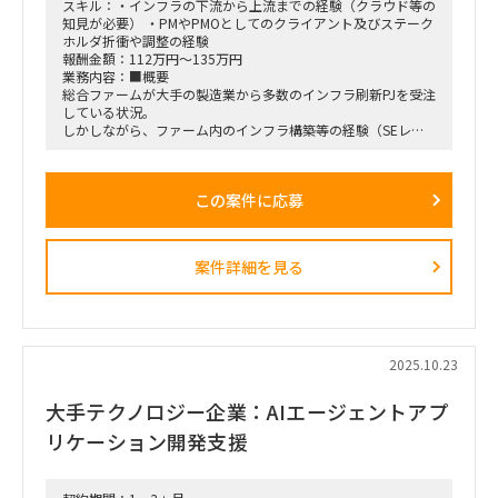
スキル：・インフラの下流から上流までの経験（クラウド等の
知見が必要） ・PMやPMOとしてのクライアント及びステーク
ホルダ折衝や調整の経験
報酬金額：112万円～135万円
業務内容：■概要
総合ファームが大手の製造業から多数のインフラ刷新PJを受注
している状況。
しかしながら、ファーム内のインフラ構築等の経験（SEレベ
ルでの経験）を持っているリソースが限られており、インフラ
構築にてSEから上流の経験を持ち、クライアント折衝等も必
要に応じて任せられる要員を求めている状況。
この案件に応募
リソースがかなりひっ迫している為、要員のスキルセットや条
件を踏まえた上で、社内の複数PJの中のロールにて見合う箇所
にアサインしていく予定。
案件詳細を見る
■条件 稼働開始日：
ASAP（12月開始でも検討可）
■稼働率：
80～100％
2025.10.23
■作業場所：
出社可能がありがたいが、リモートも可能
大手テクノロジー企業：AIエージェントアプ
リケーション開発支援