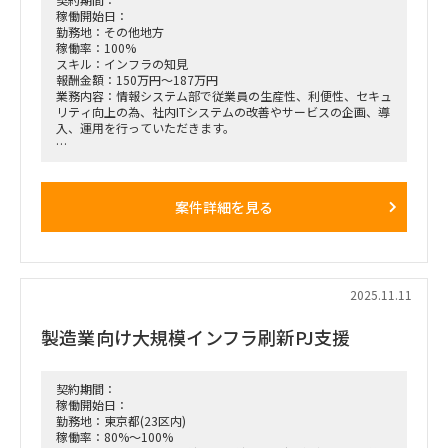
稼働開始日：
勤務地：その他地方
稼働率：100%
スキル：インフラの知見
報酬金額：150万円～187万円
業務内容：情報システム部で従業員の生産性、利便性、セキュ
リティ向上の為、社内ITシステムの改善やサービスの企画、導
入、運用を行っていただきます。
＊主な業務内容
・Microsoft365運用管理
・ユーザー権限の運用管理（AD/AzureAD）
案件詳細を見る
・社内情報システムのインフラの不具合への恒久対策の検討・
実施
・社内情報システムのインフラ構成・運用の改善
＊社内情報システム
SV（オンプレ/AWS/Azuure）
2025.11.11
NW（インターネット、イントラネット）
電話設備（PBX)
製造業向け大規模インフラ刷新PJ支援
自家発電（大型UPS)
TV会議装置、監視カメラ、無線LANなど
体制：2名＋今回の募集枠の方
契約期間：
稼働開始日：
稼働開始日：2026年1月中旬もしくは下旬から開始予定
勤務地：東京都(23区内)
稼働率：80%～100%
働き方：名古屋オフィスに週3以上出社