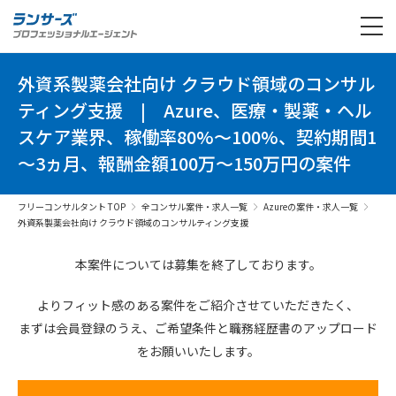
外資系製薬会社向け クラウド領域のコンサル
ティング支援
|
Azure、医療・製薬・ヘル
スケア業界、稼働率80%～100%、契約期間1
～3ヵ月、報酬金額100万～150万円の案件
フリーコンサルタント TOP
全コンサル案件・求人一覧
Azureの案件・求人一覧
外資系製薬会社向け クラウド領域のコンサルティング支援
本案件については募集を終了しております。
よりフィット感のある案件を
ご紹介させていただきたく、
まずは会員登録のうえ、
ご希望条件と
職務経歴書の
アップロード
を
お願いいたします。