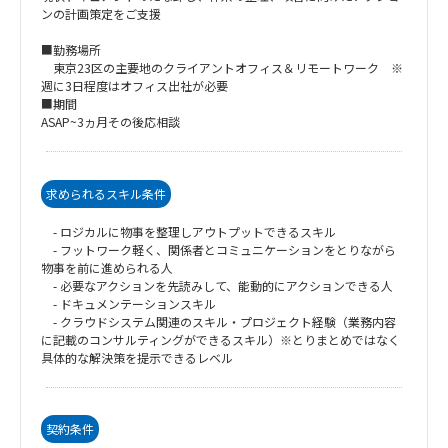
ンの計画策定をご支援
■勤務場所
東京23区の主要地のクライアントオフィス＆リモートワーク ※
週に3日程度はオフィス出社が必要
■期間
ASAP~3ヵ月その後応相談
求められるスキル条件
- ロジカルに物事を整理しアウトプットできるスキル
- フットワーク軽く、関係者とコミュニケーションをとりながら
物事を前に進められる人
- 必要なアクションを先読みして、能動的にアクションできる人
- ドキュメンテーションスキル
- クラウドシステム関連のスキル・プロジェクト経験（業務内容
に記載のコンサルティングができるスキル）※とりまとめではなく
具体的な解決策を提示できるレベル
契約条件