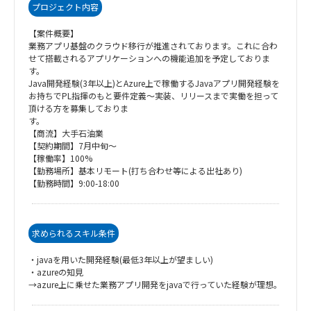
プロジェクト内容
【案件概要】
業務アプリ基盤のクラウド移行が推進されております。これに合わ
せて搭載されるアプリケーションへの機能追加を予定しておりま
す。
Java開発経験(3年以上)とAzure上で稼働するJavaアプリ開発経験を
お持ちでPL指揮のもと要件定義～実装、リリースまで実働を担って
頂ける方を募集しておりま
す。
【商流】大手石油業
【契約期間】7月中旬～
【稼働率】100%
【勤務場所】基本リモート(打ち合わせ等による出社あり)
【勤務時間】9:00-18:00
求められるスキル条件
・javaを用いた開発経験(最低3年以上が望ましい)
・azureの知見
→azure上に乗せた業務アプリ開発をjavaで行っていた経験が理想。