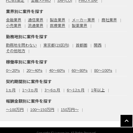
PL/BS策定
金融×PMO
SAP(CO)
PMO×SAP
業界別に案件を探す
金融業界
通信業界
製造業界
メーカー業界
商社業界
小売業界
流通業界
医療業界
製薬業界
勤務地別に案件を探す
勤務地を問わない
東京都(23区内)
首都圏
関西
その他地方
稼働率別に案件を探す
0〜20%
20〜40%
40〜60%
60〜80%
80〜100%
契約期間別に案件を探す
1ヵ月
1～3ヵ月
3～6ヵ月
6～12ヵ月
1年以上
報酬金額別に案件を探す
〜100万円
100〜150万円
150万円〜
Copyright (C) Lancers,inc. All Rights Reserved.