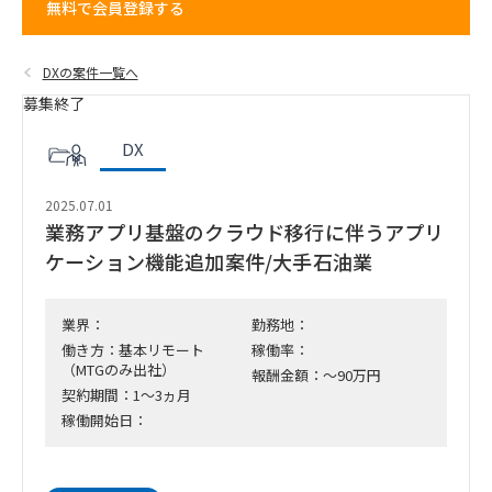
無料で会員登録する
DXの案件一覧へ
募集終了
DX
2025.07.01
業務アプリ基盤のクラウド移行に伴うアプリ
ケーション機能追加案件/大手石油業
業界：
勤務地：
働き方：基本リモート
稼働率：
（MTGのみ出社）
報酬金額：～90万円
契約期間：1～3ヵ月
稼働開始日：