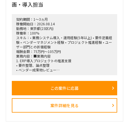
設計
画・導入担当
・複数ネットワーク機器を横断した構成比較・不整合検知
・IPアドレスの相違や拠点ごとのフォーマット差異などの検出
・不整合発生時のアラート機構および人間による確認フローの
契約期間：1～3ヵ月
設計
稼働開始日：2026.08.14
・AIエージェントの設計・作り込み
勤務地：東京都(23区内)
・ネットワーク知識が浅いメンバーへの説明、教育・仕組み化
稼働率：100%
・プロジェクト推進、課題整理、改善提案
スキル：• 業務システム導入・運用経験(5年以上) • 要件定義経
験 • ベンダーマネジメント経験 • プロジェクト推進経験 • ユー
■求める人物像
ザー部門との折衝経験
・プロジェクトを主体的にリードできる方
報酬金額：75万円～105万円
・不足している論点や課題を自ら発見し、改善提案まで行える
業務内容：■業務内容
方
1. ERP導入プロジェクトの推進支援
・ネットワークと生成AIの双方に知見を持ち、両領域をつなげ
• 要件整理、論点整理
て設計できる方
• ベンダー成果物レビュー
・技術的な内容を、ネットワーク知識が浅いメンバーにも分か
• 課題管理、進捗管理
りやすく説明できる方
• UAT計画・実施支援
・「なぜこの観点を確認する必要があるのか」という背景まで
• 移行計画策定支援
含めて、仕組み化・教育ができる方
この案件に応募
• 会議運営および議事録作成
■契約条件
2. 業務システム導入・刷新支援
・開始時期：2026年8月1日予定
以下システムの導入・改善案件推進
・契約期間：初回2カ月予定
案件詳細を見る
• 人事システム
※初回はトライアル的な位置付け。以降、継続の可能性あり
• Salesforce/Kintone
・稼働率：80～100％
• ワークフローシステム
・勤務形態：リモートベース
• ヘルプデスクシステム
• 入退館管理システム