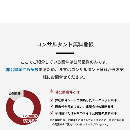
• 来客管理システム
• 経費精算システム
• IT申請ワークフローなど
3. ベンダーマネジメント
• 開発ベンダーとの調整
• スケジュール管理
• 品質管理
• 課題・リスク管理
• 障害対応管理
コンサルタント無料登録
4. 業務部門対応
• 要件ヒアリング
• 業務整理
ここでご紹介している案件は公開案件のみです。
• システム化検討
非公開案件も多数
あるため、まずはコンサルタント登録からお気
• 利用部門との各種調整
• 利用マニュアル整備
軽にお問合せください。
■求める人物像
• 指示待ちではなく主体的に動ける方
• 複数案件を同時並行で管理できる方
• 課題を整理して関係者を巻き込める方
• 業務とシステム双方の観点で提案できる方
• ベンダー任せにせず推進できる方