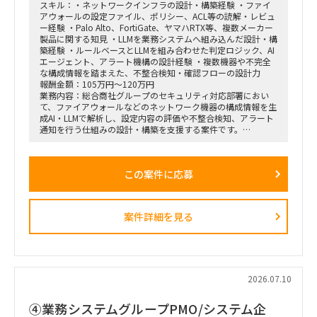
スキル：・ネットワークインフラの設計・構築経験 ・ファイ
アウォールの設定ファイル、ポリシー、ACL等の読解・レビュ
ー経験 ・Palo Alto、FortiGate、ヤマハRTX等、複数メーカー
製品に関する知見 ・LLMを業務システムへ組み込んだ設計・構
築経験 ・ルールベースとLLMを組み合わせた判定ロジック、AI
エージェント、アラート機構の設計経験 ・複数機器や不完全
な構成情報を踏まえた、不整合検知・確認フローの設計力
報酬金額：105万円～120万円
業務内容：総合商社グループのセキュリティ対応部署におい
て、ファイアウォールなどのネットワーク機器の構成情報を生
成AI・LLMで解析し、設定内容の評価や不整合検知、アラート
通知を行う仕組みの設計・構築を支援する案件です。
FortiGate、Palo Alto Networks、ヤマハRTXシリーズなど、メ
ーカーごとに異なる設定ファイルやポリシー、ACL、セグメン
テーション情報を統一的に取り扱い、ネットワークセキュリテ
この案件に応募
ィ上の問題や設定不備を検出できるAIエージェントの開発を想
定しています。
LLMのみで判断するのではなく、ルールベースロジックやパタ
ーンテストを組み合わせ、出力のブレを抑えながら、人間によ
案件詳細を見る
る確認を適切に挟むハイブリッド型の仕組みを構築していただ
きます。
■主な業務内容
・ファイアウォール設定ファイルの解析・レビュー
・ネットワーク構成、ポリシー、ACL、セグメンテーションの
2026.07.10
評価観点整理
・各メーカー製品に対応した設定解析モジュールの設計
④業務システムグループPMO/システム企
・LLMとルールベースロジックを組み合わせた判定ロジックの