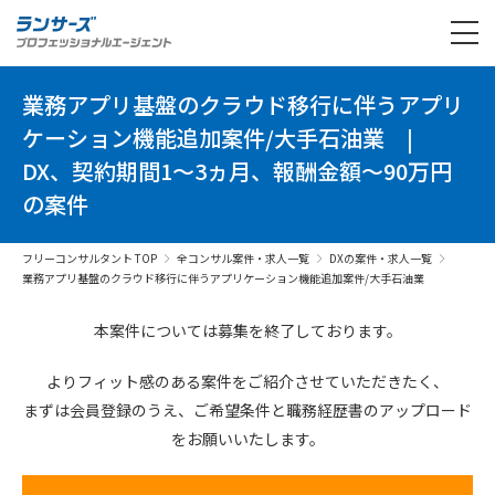
業務アプリ基盤のクラウド移行に伴うアプリ
ケーション機能追加案件/大手石油業
|
DX、契約期間1～3ヵ月、報酬金額～90万円
の案件
フリーコンサルタント TOP
全コンサル案件・求人一覧
DXの案件・求人一覧
業務アプリ基盤のクラウド移行に伴うアプリケーション機能追加案件/大手石油業
本案件については募集を終了しております。
よりフィット感のある案件を
ご紹介させていただきたく、
まずは会員登録のうえ、
ご希望条件と
職務経歴書の
アップロード
を
お願いいたします。