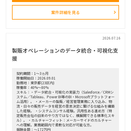
動変容までを一気通貫で実現することが本プロジェクトの最大
のミッションです。
案件詳細を見る
■ 担当いただくポジション・役割
「横断タスクフォース（TF）の実質的な推進リードおよび中
身の企画検討」
単なる進捗管理（事務局型PMO）ではなく、ビジネスと
IT（AI）の両面から中身の議論に入り込み、プロジェクトを実
2026.07.16
質的にドライブさせるプレイングマネージャーとしての役割を
期待しています。
製販オペレーションのデータ統合・可視化支
■ 具体的な業務内容
援
富裕層向けセグメント戦略、KPI設計、新営業モデル設計など
の「上流企画」と、現場への落とし込み・タスクフォースの推
進を同時進行（アジャイル的）で回していただきます。
契約期間：1～3ヵ月
経営・役員クラスに対する定期的なレポーティングおよび直接
稼働開始日：2026.09.01
のディスカッション（壁打ち）への参画。
勤務地：東京都(23区内)
「バディAI」「AIロープレ」「ダッシュボード」等の最先端ツ
稼働率：40%～80%
ールの要件定義から、それを現場の営業員にどう使わせるか
スキル：・データ統合・可視化の実装力（Salesforce／CRMシ
（行動変容設計）までの定着化支援。
ステム／Tableau、Power BI等のBI・Microsoftプラットフォー
支店長やトップ営業経験を持つクライアント（証券会社側）の
ム活用）。 ・メーカーの製販／経営管理業務に入り込み、物
コアメンバーとタッグを組み、現場のリアルな知見を取り込み
流・日々の販売データを経営の意思決定に繋げる仕組みを構築
ながら実効性の高い設計を行います。
した経験。 ・システムコンサル経験。汎用性ある進め方（特
定販売会社の旧来のやり方ではなく、横展開できる標準化スキ
ル）。 ・カルチャーフィット：メーカーサイドのカルチャー
への理解。業務範囲内で柔軟な対応が可能な方。
報酬金額：～172万円