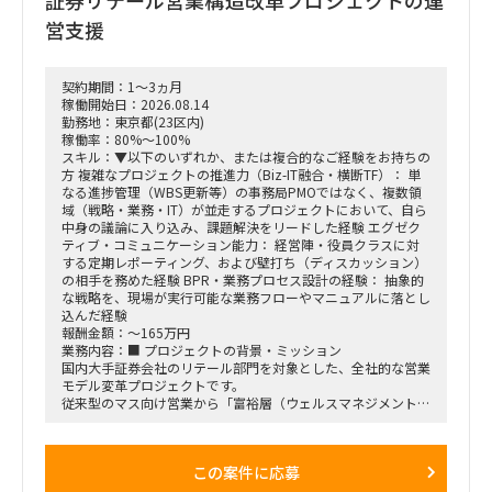
営支援
契約期間：1～3ヵ月
稼働開始日：2026.08.14
勤務地：東京都(23区内)
稼働率：80%～100%
スキル：▼以下のいずれか、または複合的なご経験をお持ちの
方 複雑なプロジェクトの推進力（Biz-IT融合・横断TF）： 単
なる進捗管理（WBS更新等）の事務局PMOではなく、複数領
域（戦略・業務・IT）が並走するプロジェクトにおいて、自ら
中身の議論に入り込み、課題解決をリードした経験 エグゼク
ティブ・コミュニケーション能力： 経営陣・役員クラスに対
する定期レポーティング、および壁打ち（ディスカッション）
の相手を務めた経験 BPR・業務プロセス設計の経験： 抽象的
な戦略を、現場が実行可能な業務フローやマニュアルに落とし
込んだ経験
報酬金額：～165万円
業務内容：■ プロジェクトの背景・ミッション
国内大手証券会社のリテール部門を対象とした、全社的な営業
モデル変革プロジェクトです。
従来型のマス向け営業から「富裕層（ウェルスマネジメント）
特化型」へのシフトを掲げ、本件は「FY26業務計画の中核施
策」として経営陣・役員クラスが直接スポンサーを務める最重
要エンゲージメントとなっています。
この案件に応募
戦略ファームが描いた絵に留まらず、組織再編、営業プロセス
設計、AIツールの導入、人材育成を同時並行で進め、現場の行