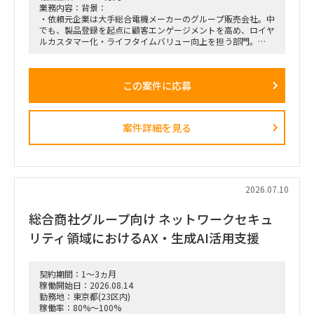
業務内容：背景：
・依頼元企業は大手総合電機メーカーのグループ販売会社。中
でも、製品登録を起点に顧客エンゲージメントを高め、ロイヤ
ルカスタマー化・ライフタイムバリュー向上を担う部門。
・上記組織では、従来のプロダクト別組織から、興味関心軸型
組織へ移行。
・依頼元組織はD2C（パーソナルエンターテインメントプロダ
この案件に応募
クト＝ヘッドホン・スピーカー等）を担当し、新規ビジネスの
POCを直営店・Webで現場実装する役割を担う。
・新規開発と既存カテゴリービジネスを限られたリソースで回
しきるには、土台となるオペレーション効率化・業務標準化が
案件詳細を見る
不可欠。だがその専門人材が社内におらず、既存メンバーが兼
務で対応。
依頼業務：
・データ統合／製販オペレーション。日次・週次・月次の各頻
度で売上状況を見て在庫補給を判断し、月末月初に実績を踏ま
2026.07.10
えて事業計画・販売計画を見直すサイクルを、データ統合と可
視化で回る状態にする。
総合商社グループ向け ネットワークセキュ
・様々な種類・量のデータをざっと紐解き、経営層が意思決定
リティ領域におけるAX・生成AI活用支援
しやすい形／現場でオペレーションが回る形に整理。
・この領域は依頼元組織の上位者含め「最低限の精度が担保さ
れればよい・AI化で工数削減」という合意があり、AI／BIと相
契約期間：1～3ヵ月
性が良い。1〜2ヶ月でガッツリ作り込み、担当が1人抜けても
稼働開始日：2026.08.14
成立する状態にしたい。
勤務地：東京都(23区内)
稼働率：80%～100%