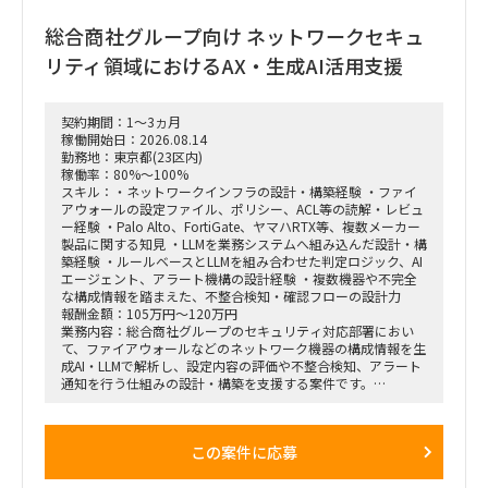
■依頼内容（想定含む）
・担当チームのマネジメントと推進
総合商社グループ向け ネットワークセキュ
└3〜4名規模の小チームにおける進捗管理、課題管理、およ
び主体的なチームリード業務。
リティ領域におけるAX・生成AI活用支援
・ステークホルダー調整
└プロジェクトルーム(常駐先)内での顧客、および業務部門の
ユーザー(実際のシステム利用者)との円滑な要件調整や合意形
契約期間：1～3ヵ月
成。
稼働開始日：2026.08.14
・コンサルティング業務
勤務地：東京都(23区内)
└課題の早期発見・構造化、ロジカルシンキングに基づく解決
稼働率：80%～100%
策の提示、およびファーム水準の報告資料・検討資料の作成。
スキル：・ネットワークインフラの設計・構築経験 ・ファイ
アウォールの設定ファイル、ポリシー、ACL等の読解・レビュ
ー経験 ・Palo Alto、FortiGate、ヤマハRTX等、複数メーカー
製品に関する知見 ・LLMを業務システムへ組み込んだ設計・構
築経験 ・ルールベースとLLMを組み合わせた判定ロジック、AI
エージェント、アラート機構の設計経験 ・複数機器や不完全
な構成情報を踏まえた、不整合検知・確認フローの設計力
報酬金額：105万円～120万円
業務内容：総合商社グループのセキュリティ対応部署におい
て、ファイアウォールなどのネットワーク機器の構成情報を生
成AI・LLMで解析し、設定内容の評価や不整合検知、アラート
通知を行う仕組みの設計・構築を支援する案件です。
FortiGate、Palo Alto Networks、ヤマハRTXシリーズなど、メ
ーカーごとに異なる設定ファイルやポリシー、ACL、セグメン
テーション情報を統一的に取り扱い、ネットワークセキュリテ
この案件に応募
ィ上の問題や設定不備を検出できるAIエージェントの開発を想
定しています。
LLMのみで判断するのではなく、ルールベースロジックやパタ