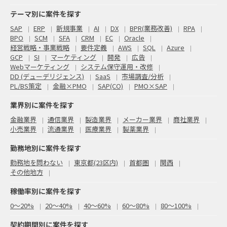
テーマ別に案件を探す
SAP
ERP
新規事業
AI
DX
BPR(業務改善)
RPA
BPO
SCM
SFA
CRM
EC
Oracle
経営戦略・事業戦略
要件定義
AWS
SQL
Azure
GCP
SI
マーケティング
開発
広告
Webマーケティング
システム保守運用・改修
DD (デューデリジェンス)
SaaS
市場調査/分析
PL/BS策定
金融×PMO
SAP(CO)
PMO×SAP
業界別に案件を探す
金融業界
通信業界
製造業界
メーカー業界
商社業界
小売業界
流通業界
医療業界
製薬業界
勤務地別に案件を探す
勤務地を問わない
東京都(23区内)
首都圏
関西
その他地方
稼働率別に案件を探す
0〜20%
20〜40%
40〜60%
60〜80%
80〜100%
契約期間別に案件を探す