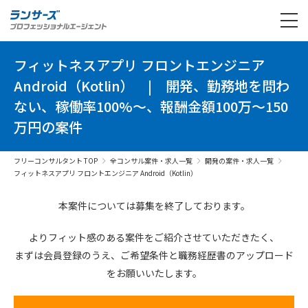
フィットネスアプリ フロントエンジニア
Android（Kotlin）
|
開発、勤務地を問わ
ない、稼働率100%～、報酬金額100万～150
万円の案件
フリーコンサルタント TOP
全コンサル案件・求人一覧
開発の案件・求人一覧
フィットネスアプリ フロントエンジニア Android（Kotlin）
本案件については募集を終了しております。
よりフィット感のある案件を
ご紹介させていただきたく、
まずは会員登録のうえ、
ご希望条件と
職務経歴書の
アップロード
を
お願いいたします。