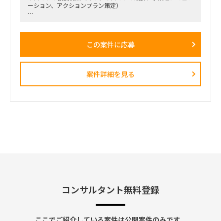
ーション、アクションプラン策定）
■戦略コンサルティングの具体的なイメージ
「全社戦略・中期経営計画の策定」のような「抽象度が高く、
正解がない難易度の高いPJ」にプロジェクトをリードする立場
この案件に応募
で携わっている方
（例）
・全社戦略・事業戦略および中期経営計画策定
・市場環境分析、潜在市場規模（TAM、SAM）の推計、および
案件詳細を見る
競合モデル調査を通じた成長戦略立案
・M&A・アライアンス戦略の立案、ビジネスデューデリジェ
ンス（BDD）の実行、および買収後のPMI支援
・財務モデリング（トップライン・コストの構成要素分解）を
用いた事業計画の蓋然性検証と買収効果定量化
・新規事業開発における事業コンセプト策定、プロトタイピン
グ、PoC（概念実証）の設計、および市場参入戦略策定
・事業再生に向けた不採算事業の見直し、プロダクトポートフ
ォリオマネジメント、組織再編計画策定、および全社コスト削
減実行支援
コンサルタント無料登録
ここでご紹介している案件は公開案件のみです。