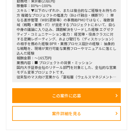
勤務地：東京都(23区内)
稼働率：80%～100%
スキル：▼以下のいずれか、または複合的なご経験をお持ちの
方 複雑なプロジェクトの推進力（Biz-IT融合・横断TF）： 単
なる進捗管理（WBS更新等）の事務局PMOではなく、複数領
域（戦略・業務・IT）が並走するプロジェクトにおいて、自ら
中身の議論に入り込み、課題解決をリードした経験 エグゼク
ティブ・コミュニケーション能力： 経営陣・役員クラスに対
する定期レポーティング、および壁打ち（ディスカッション）
の相手を務めた経験 BPR・業務プロセス設計の経験： 抽象的
な戦略を、現場が実行可能な業務フローやマニュアルに落とし
込んだ経験
報酬金額：～165万円
業務内容：■ プロジェクトの背景・ミッション
国内大手証券会社のリテール部門を対象とした、全社的な営業
モデル変革プロジェクトです。
従来型のマス向け営業から「富裕層（ウェルスマネジメント）
特化型」へのシフトを掲げ、本件は「FY26業務計画の中核施
策」として経営陣・役員クラスが直接スポンサーを務める最重
要エンゲージメントとなっています。
この案件に応募
戦略ファームが描いた絵に留まらず、組織再編、営業プロセス
設計、AIツールの導入、人材育成を同時並行で進め、現場の行
動変容までを一気通貫で実現することが本プロジェクトの最大
のミッションです。
案件詳細を見る
■ 担当いただくポジション・役割
「横断タスクフォース（TF）の実質的な推進リードおよび中
身の企画検討」