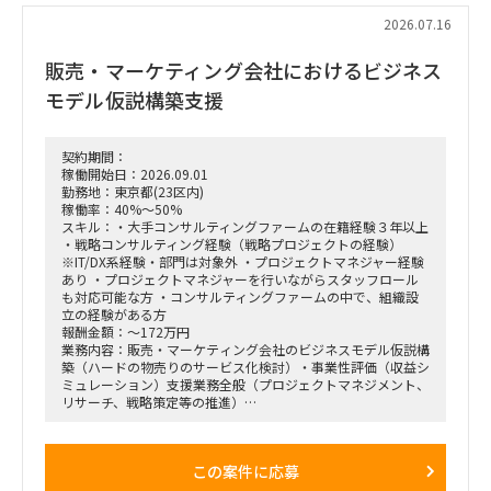
単なる進捗管理（事務局型PMO）ではなく、ビジネスと
IT（AI）の両面から中身の議論に入り込み、プロジェクトを実
2026.07.16
質的にドライブさせるプレイングマネージャーとしての役割を
期待しています。
販売・マーケティング会社におけるビジネス
■ 具体的な業務内容
モデル仮説構築支援
富裕層向けセグメント戦略、KPI設計、新営業モデル設計など
の「上流企画」と、現場への落とし込み・タスクフォースの推
進を同時進行（アジャイル的）で回していただきます。
契約期間：
経営・役員クラスに対する定期的なレポーティングおよび直接
稼働開始日：2026.09.01
のディスカッション（壁打ち）への参画。
勤務地：東京都(23区内)
「バディAI」「AIロープレ」「ダッシュボード」等の最先端ツ
稼働率：40%～50%
ールの要件定義から、それを現場の営業員にどう使わせるか
スキル：・大手コンサルティングファームの在籍経験３年以上
（行動変容設計）までの定着化支援。
・戦略コンサルティング経験（戦略プロジェクトの経験）
支店長やトップ営業経験を持つクライアント（証券会社側）の
※IT/DX系経験・部門は対象外 ・プロジェクトマネジャー経験
コアメンバーとタッグを組み、現場のリアルな知見を取り込み
あり ・プロジェクトマネジャーを行いながらスタッフロール
ながら実効性の高い設計を行います。
も対応可能な方 ・コンサルティングファームの中で、組織設
立の経験がある方
報酬金額：～172万円
業務内容：販売・マーケティング会社のビジネスモデル仮説構
築（ハードの物売りのサービス化検討）・事業性評価（収益シ
ミュレーション）支援業務全般（プロジェクトマネジメント、
リサーチ、戦略策定等の推進）
＜業務内容＞
「全社戦略・中期経営計画の策定」のような「抽象度が高く、
この案件に応募
正解がない難易度の高いPJ」にプロジェクトをリードする立場
で携わっている方