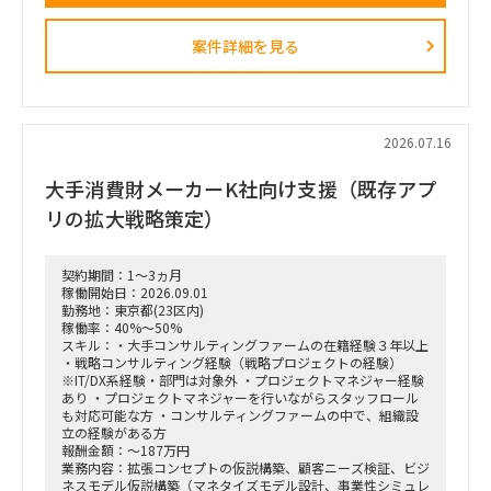
（例）
・全社戦略・事業戦略および中期経営計画策定
案件詳細を見る
・市場環境分析、潜在市場規模（TAM、SAM）の推計、および
競合モデル調査を通じた成長戦略立案
・M&A・アライアンス戦略の立案、ビジネスデューデリジェ
ンス（BDD）の実行、および買収後のPMI支援
・財務モデリング（トップライン・コストの構成要素分解）を
用いた事業計画の蓋然性検証と買収効果定量化
2026.07.16
・新規事業開発における事業コンセプト策定、プロトタイピン
グ、PoC（概念実証）の設計、および市場参入戦略策定
大手消費財メーカーK社向け支援（既存アプ
・事業再生に向けた不採算事業の見直し、プロダクトポートフ
ォリオマネジメント、組織再編計画策定、および全社コスト削
リの拡大戦略策定）
減実行支援
契約期間：1～3ヵ月
稼働開始日：2026.09.01
勤務地：東京都(23区内)
稼働率：40%～50%
スキル：・大手コンサルティングファームの在籍経験３年以上
・戦略コンサルティング経験（戦略プロジェクトの経験）
※IT/DX系経験・部門は対象外 ・プロジェクトマネジャー経験
あり ・プロジェクトマネジャーを行いながらスタッフロール
も対応可能な方 ・コンサルティングファームの中で、組織設
立の経験がある方
報酬金額：～187万円
業務内容：拡張コンセプトの仮説構築、顧客ニーズ検証、ビジ
ネスモデル仮説構築（マネタイズモデル設計、事業性シミュレ