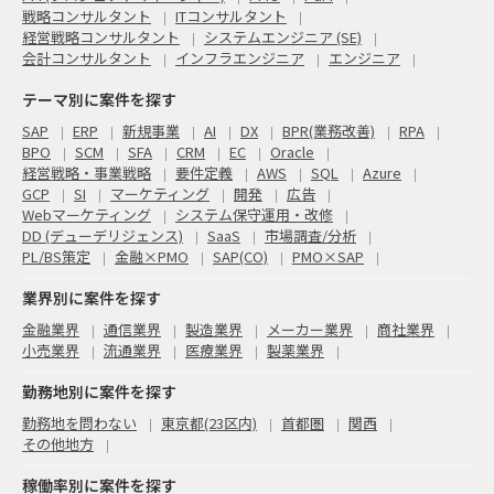
戦略コンサルタント
ITコンサルタント
経営戦略コンサルタント
システムエンジニア (SE)
会計コンサルタント
インフラエンジニア
エンジニア
テーマ別に案件を探す
SAP
ERP
新規事業
AI
DX
BPR(業務改善)
RPA
BPO
SCM
SFA
CRM
EC
Oracle
経営戦略・事業戦略
要件定義
AWS
SQL
Azure
GCP
SI
マーケティング
開発
広告
Webマーケティング
システム保守運用・改修
DD (デューデリジェンス)
SaaS
市場調査/分析
PL/BS策定
金融×PMO
SAP(CO)
PMO×SAP
業界別に案件を探す
金融業界
通信業界
製造業界
メーカー業界
商社業界
小売業界
流通業界
医療業界
製薬業界
勤務地別に案件を探す
勤務地を問わない
東京都(23区内)
首都圏
関西
その他地方
稼働率別に案件を探す