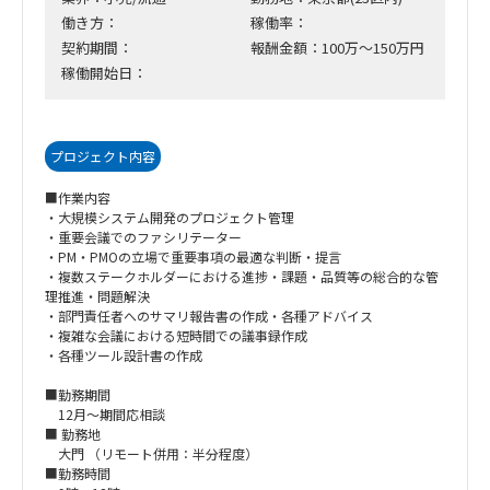
働き方：
稼働率：
契約期間：
報酬金額：100万～150万円
稼働開始日：
プロジェクト内容
■作業内容
・大規模システム開発のプロジェクト管理
・重要会議でのファシリテーター
・PM・PMOの立場で重要事項の最適な判断・提言
・複数ステークホルダーにおける進捗・課題・品質等の総合的な管
理推進・問題解決
・部門責任者へのサマリ報告書の作成・各種アドバイス
・複雑な会議における短時間での議事録作成
・各種ツール設計書の作成
■勤務期間
12月～期間応相談
■ 勤務地
大門 （リモート併用：半分程度）
■勤務時間