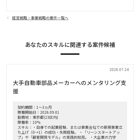
経営戦略・事業戦略の案件一覧へ
あなたのスキルに関連する案件候補
2026.07.24
大手自動車部品メーカーへのメンタリング支
援
契約期間：1～3ヵ月
稼働開始日：2026.09.01
勤務地：東京都(23区内)
稼働率：10%
スキル：・自身での起業経験、または事業会社での新規事業立
ち上げ（0→1）の成功・失敗経験。 ・「リーンスタートアッ
プ」や「顧客開発モデル」の実践的知見。 ・大企業の力学