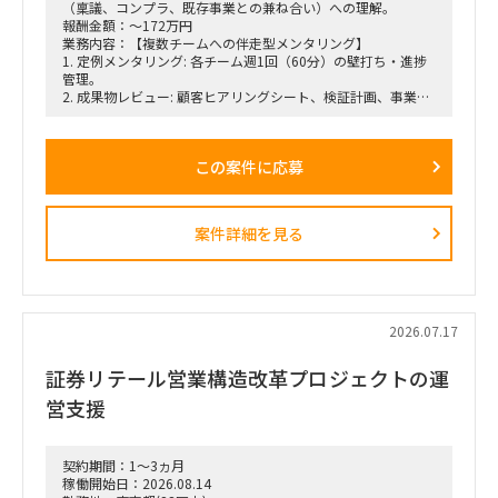
（稟議、コンプラ、既存事業との兼ね合い）への理解。
報酬金額：～172万円
業務内容：【複数チームへの伴走型メンタリング】
1. 定例メンタリング: 各チーム週1回（60分）の壁打ち・進捗
管理。
2. 成果物レビュー: 顧客ヒアリングシート、検証計画、事業計
画書の添削。
3. ワークショップ: 必要に応じたアイデア発想・ビジネスモデ
ル構築WSの実施。
この案件に応募
4. 事務局支援: 事業推進事務局への全体フィードバック（評価
指標の策定支援など）。
案件詳細を見る
2026.07.17
証券リテール営業構造改革プロジェクトの運
営支援
契約期間：1～3ヵ月
稼働開始日：2026.08.14