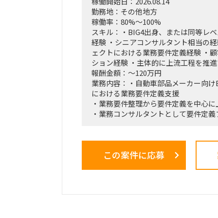
稼働開始日：2026.08.14
勤務地：その他地方
稼働率：80%～100%
スキル：・BIG4出身、または同等レ
経験 ・シニアコンサルタント相当の経験
ェクトにおける業務要件定義経験 ・
ション経験 ・主体的に上流工程を推
報酬金額：～120万円
業務内容：・自動車部品メーカー向けE
における業務要件定義支援
・業務要件整理から要件定義を中心に
・業務コンサルタントとして要件定義
この案件に応募