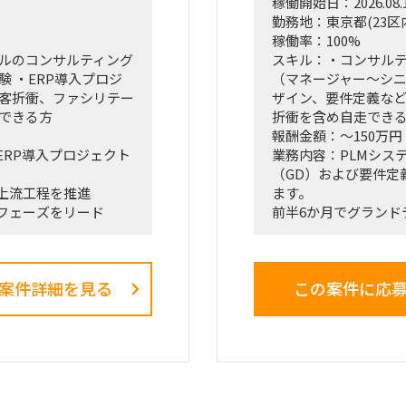
稼働開始日：2026.08.
の推進を同時進行（
勤務地：東京都(23区
経営・役員クラスに
稼働率：100%
接のディスカッショ
ベルのコンサルティング
スキル：・コンサルテ
「バディAI」「AI
 ・ERP導入プロジ
（マネージャー～シニ
ツールの要件定義か
顧客折衝、ファシリテー
ザイン、要件定義など
か（行動変容設計）
進できる方
折衝を含め自走でき
支店長やトップ営業
報酬金額：～150万円
のコアメンバーとタ
RP導入プロジェクト
業務内容：PLMシス
込みながら実効性の
（GD）および要件定
上流工程を推進
ます。
フェーズをリード
前半6か月でグランド
実施想定で
上流工程におけるプ
です。
案件詳細を見る
この案件に応