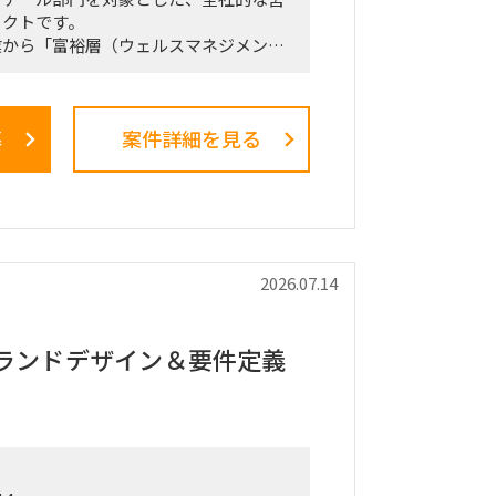
ェクトです。
業から「富裕層（ウェルスマネジメン
トを掲げ、本件は「FY26業務計画の中
陣・役員クラスが直接スポンサーを務め
メントとなっています。
募
案件詳細を見る
た絵に留まらず、組織再編、営業プロセ
導入、人材育成を同時並行で進め、現場
気通貫で実現することが本プロジェクト
です。
ション・役割
（TF）の実質的な推進リードおよび
2026.07.14
局型PMO）ではなく、ビジネスと
ら中身の議論に入り込み、プロジェクトを
グランドデザイン＆要件定義
せるプレイングマネージャーとしての役
。
戦略、KPI設計、新営業モデル設計な
、現場への落とし込み・タスクフォース