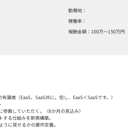
勤務地：
稼働率：
報酬金額：100万～150万円
GCP）の有識者（EaaS、SaaS共に。但し、EaaS＜SaaSです。）
ト
に参画していただく。（6か月の見込み）
ットする仕組みを新規構築。
ように見せるかの要件定義。