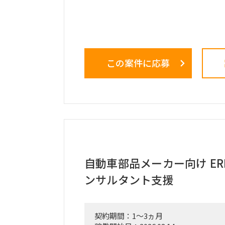
細設定
Apex、Visualforce、Lightning We
などを用いたプログラミング・開発実
クライアントの要望に応じた技術的な
この案件に応募
設計
プロジェクト全体の進捗管理、および
（PM/PL補助業務）
働き方：要相談（リモートワーク中心
自動車部品メーカー向け E
ンサルタント支援
契約期間：1～3ヵ月