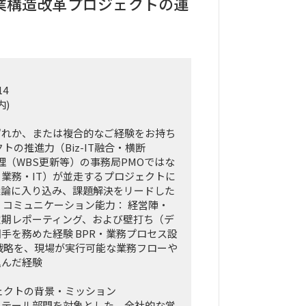
業構造改革プロジェクトの運
14
内)
ずれか、または複合的なご経験をお持ち
トの推進力（Biz-IT融合・横断
管理（WBS更新等）の事務局PMOではな
業務・IT）が並走するプロジェクトに
議論に入り込み、課題解決をリードした
・コミュニケーション能力： 経営陣・
定期レポーティング、および壁打ち（デ
手を務めた経験 BPR・業務プロセス設
戦略を、現場が実行可能な業務フローや
込んだ経験
ェクトの背景・ミッション
リテール部門を対象とした、全社的な営