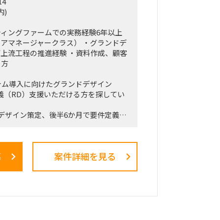
14
アジャイル的）で回していただきます。
内)
対する定期的なレポーティングおよび直
ン（壁打ち）への参画。
ィングファームでの実務経験6年以上
ロープレ」「ダッシュボード」等の最先端
アマネージャークラス） ・グランドデ
ら、それを現場の営業員にどう使わせる
上流工程の推進経験 ・資料作成、顧客
までの定着化支援。
る方
経験を持つクライアント（証券会社側）
ッグを組み、現場のリアルな知見を取り
テム導入に向けたグランドデザイン
高い設計を行います。
義（RD）支援いただける方を探してい
デザイン策定、後半6か月で要件定義を
ロジェクト推進を担当いただきたい案件
募
案件詳細を見る