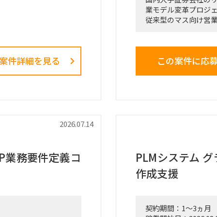
業モデル変革プロジ
従来型のマス向け営
b Components（LWC）
ト）特化型」へのシフ
務が出来る方
核施策」として経営
る最重要エンゲージ
要件定義、および仕様
案件詳細を見る
この案件に応
戦略ファームが描い
ス設計、AIツールの
の行動変容までを一
技術的な課題解決
の最大のミッション
■ 担当いただくポジ
を想定）
「横断タスクフォース
2026.07.14
中身の企画検討」
単なる進捗管理（事務
IT（AI）の両面か
RP業務要件定義コ
PLMシステム 
実質的にドライブさ
作成支援
割を期待しています
■ 具体的な業務内容
富裕層向けセグメント
契約期間：1～3ヵ月
どの「上流企画」と