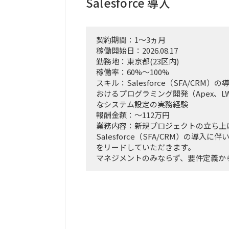
Salesforce 導入
契約期間：1～3ヵ月
稼働開始日：2026.08.17
勤務地：東京都(23区内)
稼働率：60%～100%
スキル：Salesforce（SFA/CRM）の導入
おけるプログラミング開発（Apex、L
なシステム設定の実務経験
報酬金額：～112万円
業務内容：新規プロジェクトの立ち上
Salesforce（SFA/CRM）の導入
をリードしていただきます。
マネジメントのみならず、要件定義か
ンでのシステム設定や開発まで、裁量
します。
【具体的な業務例】
Salesforce（SFA/CRM）の導入