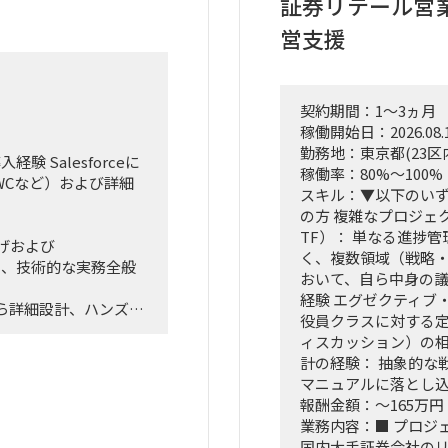
証券リテール営
営支援
契約期間：1～3ヵ月
稼働開始日：2026.08.
勤務地：東京都(23区
経験 Salesforceに
稼働率：80%～100%
WCなど）および詳細
スキル：▼以下のい
の方 複雑なプロジェク
TF）： 単なる進捗
げおよび
く、複数領域（戦略・
に伴い、技術的な実務全般
おいて、自ら中身の
経験 エグゼクティブ
ら詳細設計、ハンズオ
役員クラスに対する
を持って幅広くお任せ
ィスカッション）の相
計の経験： 抽象的な
マニュアルに落とし
報酬金額：～165万円
業務内容：■ プロジ
、カスタマイズ、および詳
国内大手証券会社の