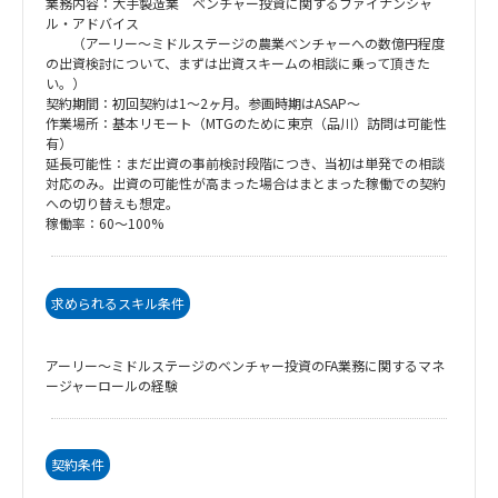
業務内容：大手製造業 ベンチャー投資に関するファイナンシャ
ル・アドバイス
（アーリー～ミドルステージの農業ベンチャーへの数億円程度
の出資検討について、まずは出資スキームの相談に乗って頂きた
い。）
契約期間：初回契約は1～2ヶ月。参画時期はASAP～
作業場所：基本リモート（MTGのために東京（品川）訪問は可能性
有）
延長可能性：まだ出資の事前検討段階につき、当初は単発での相談
対応のみ。出資の可能性が高まった場合はまとまった稼働での契約
への切り替えも想定。
稼働率：60～100%
求められるスキル条件
アーリー～ミドルステージのベンチャー投資のFA業務に関するマネ
ージャーロールの経験
契約条件