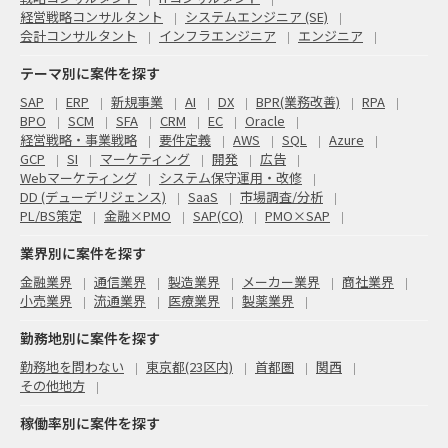
経営戦略コンサルタント
システムエンジニア (SE)
会計コンサルタント
インフラエンジニア
エンジニア
テーマ別に案件を探す
SAP
ERP
新規事業
AI
DX
BPR(業務改善)
RPA
BPO
SCM
SFA
CRM
EC
Oracle
経営戦略・事業戦略
要件定義
AWS
SQL
Azure
GCP
SI
マーケティング
開発
広告
Webマーケティング
システム保守運用・改修
DD (デューデリジェンス)
SaaS
市場調査/分析
PL/BS策定
金融×PMO
SAP(CO)
PMO×SAP
業界別に案件を探す
金融業界
通信業界
製造業界
メーカー業界
商社業界
小売業界
流通業界
医療業界
製薬業界
勤務地別に案件を探す
勤務地を問わない
東京都(23区内)
首都圏
関西
その他地方
稼働率別に案件を探す