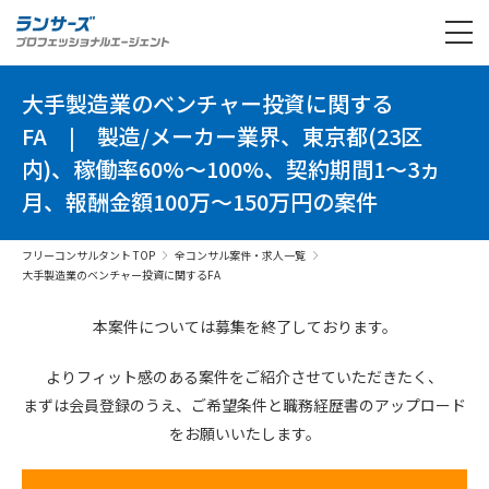
大手製造業のベンチャー投資に関する
FA
|
製造/メーカー業界、東京都(23区
内)、稼働率60%～100%、契約期間1～3ヵ
月、報酬金額100万～150万円の案件
フリーコンサルタント TOP
全コンサル案件・求人一覧
大手製造業のベンチャー投資に関するFA
本案件については募集を終了しております。
よりフィット感のある案件を
ご紹介させていただきたく、
まずは会員登録のうえ、
ご希望条件と
職務経歴書の
アップロード
を
お願いいたします。