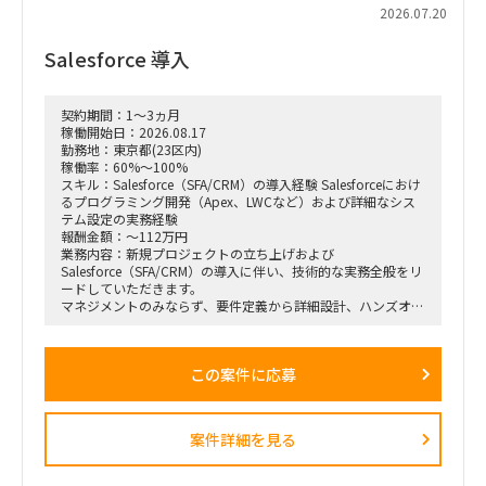
2026.07.20
Salesforce 導入
契約期間：1～3ヵ月
稼働開始日：2026.08.17
勤務地：東京都(23区内)
稼働率：60%～100%
スキル：Salesforce（SFA/CRM）の導入経験 Salesforceにおけ
るプログラミング開発（Apex、LWCなど）および詳細なシス
テム設定の実務経験
報酬金額：～112万円
業務内容：新規プロジェクトの立ち上げおよび
Salesforce（SFA/CRM）の導入に伴い、技術的な実務全般をリ
ードしていただきます。
マネジメントのみならず、要件定義から詳細設計、ハンズオン
でのシステム設定や開発まで、裁量を持って幅広くお任せしま
す。
この案件に応募
【具体的な業務例】
Salesforce（SFA/CRM）の導入、カスタマイズ、および詳細設
定
案件詳細を見る
Apex、Visualforce、Lightning Web Components（LWC）な
どを用いたプログラミング・開発実務が出来る方