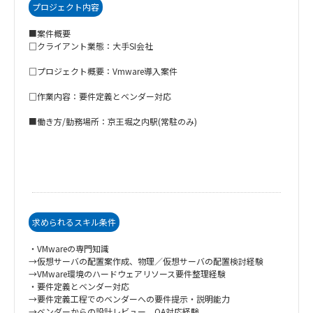
プロジェクト内容
■案件概要
□クライアント業態：大手SI会社
□プロジェクト概要：Vmware導入案件
□作業内容：要件定義とベンダー対応
■働き方/勤務場所：京王堀之内駅(常駐のみ)
求められるスキル条件
・VMwareの専門知識
→仮想サーバの配置案作成、物理／仮想サーバの配置検討経験
→VMware環境のハードウェアリソース要件整理経験
・要件定義とベンダー対応
→要件定義工程でのベンダーへの要件提示・説明能力
→ベンダーからの設計レビュー、QA対応経験