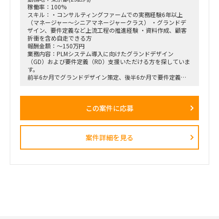
稼働率：100%
スキル：・コンサルティングファームでの実務経験6年以上
（マネージャー～シニアマネージャークラス） ・グランドデ
ザイン、要件定義など上流工程の推進経験 ・資料作成、顧客
折衝を含め自走できる方
報酬金額：～150万円
業務内容：PLMシステム導入に向けたグランドデザイン
（GD）および要件定義（RD）支援いただける方を探していま
す。
前半6か月でグランドデザイン策定、後半6か月で要件定義を
実施想定で
上流工程におけるプロジェクト推進を担当いただきたい案件で
す。
この案件に応募
案件詳細を見る