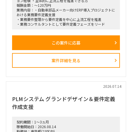
ョン経験 ・主体的に上流工程を推進できる方
ながら実効性の高い設計を行います。
報酬金額：～120万円
業務内容：・自動車部品メーカー向けERP導入プロジェクトに
おける業務要件定義支援
・業務要件整理から要件定義を中心に上流工程を推進
・業務コンサルタントとして要件定義フェーズをリード
この案件に応募
案件詳細を見る
2026.07.14
PLMシステム グランドデザイン＆要件定義
作成支援
契約期間：1～3ヵ月
稼働開始日：2026.08.14
勤務地：東京都(23区内)