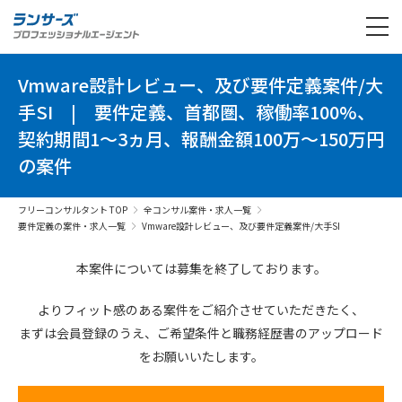
Vmware設計レビュー、及び要件定義案件/大
手SI
|
要件定義、首都圏、稼働率100%、
契約期間1～3ヵ月、報酬金額100万～150万円
の案件
フリーコンサルタント TOP
全コンサル案件・求人一覧
要件定義の案件・求人一覧
Vmware設計レビュー、及び要件定義案件/大手SI
本案件については募集を終了しております。
よりフィット感のある案件を
ご紹介させていただきたく、
まずは会員登録のうえ、
ご希望条件と
職務経歴書の
アップロード
を
お願いいたします。