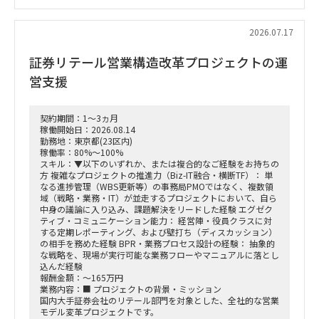
クライアントの要望に応じた技術的な要件定義、および仕様設
計
2026.07.17
プロジェクト全体の進捗管理、および技術的な課題解決
証券リテール営業構造改革プロジェクトの運
（PM/PL補助業務）
営支援
働き方：要相談（リモートワーク中心を想定）
契約期間：1～3ヵ月
稼働開始日：2026.08.14
勤務地：東京都(23区内)
稼働率：80%～100%
スキル：▼以下のいずれか、または複合的なご経験をお持ちの
方 複雑なプロジェクトの推進力（Biz-IT融合・横断TF）： 単
なる進捗管理（WBS更新等）の事務局PMOではなく、複数領
域（戦略・業務・IT）が並走するプロジェクトにおいて、自ら
中身の議論に入り込み、課題解決をリードした経験 エグゼク
ティブ・コミュニケーション能力： 経営陣・役員クラスに対
する定期レポーティング、および壁打ち（ディスカッション）
の相手を務めた経験 BPR・業務プロセス設計の経験： 抽象的
な戦略を、現場が実行可能な業務フローやマニュアルに落とし
込んだ経験
報酬金額：～165万円
業務内容：■ プロジェクトの背景・ミッション
国内大手証券会社のリテール部門を対象とした、全社的な営業
モデル変革プロジェクトです。