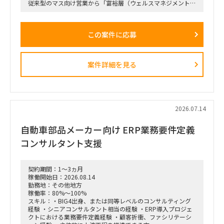
従来型のマス向け営業から「富裕層（ウェルスマネジメント）
特化型」へのシフトを掲げ、本件は「FY26業務計画の中核施
策」として経営陣・役員クラスが直接スポンサーを務める最重
要エンゲージメントとなっています。
この案件に応募
戦略ファームが描いた絵に留まらず、組織再編、営業プロセス
設計、AIツールの導入、人材育成を同時並行で進め、現場の行
動変容までを一気通貫で実現することが本プロジェクトの最大
のミッションです。
案件詳細を見る
■ 担当いただくポジション・役割
「横断タスクフォース（TF）の実質的な推進リードおよび中
身の企画検討」
単なる進捗管理（事務局型PMO）ではなく、ビジネスと
IT（AI）の両面から中身の議論に入り込み、プロジェクトを実
2026.07.14
質的にドライブさせるプレイングマネージャーとしての役割を
期待しています。
自動車部品メーカー向け ERP業務要件定義
■ 具体的な業務内容
コンサルタント支援
富裕層向けセグメント戦略、KPI設計、新営業モデル設計など
の「上流企画」と、現場への落とし込み・タスクフォースの推
進を同時進行（アジャイル的）で回していただきます。
契約期間：1～3ヵ月
経営・役員クラスに対する定期的なレポーティングおよび直接
稼働開始日：2026.08.14
のディスカッション（壁打ち）への参画。
勤務地：その他地方
「バディAI」「AIロープレ」「ダッシュボード」等の最先端ツ
稼働率：80%～100%
ールの要件定義から、それを現場の営業員にどう使わせるか
スキル：・BIG4出身、または同等レベルのコンサルティング
（行動変容設計）までの定着化支援。
経験 ・シニアコンサルタント相当の経験 ・ERP導入プロジェ
支店長やトップ営業経験を持つクライアント（証券会社側）の
クトにおける業務要件定義経験 ・顧客折衝、ファシリテーシ
コアメンバーとタッグを組み、現場のリアルな知見を取り込み