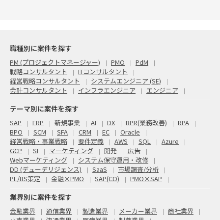
職種別に案件を探す
PM (プロジェクトマネージャー)
PMO
PdM
戦略コンサルタント
ITコンサルタント
経営戦略コンサルタント
システムエンジニア (SE)
会計コンサルタント
インフラエンジニア
エンジニア
テーマ別に案件を探す
SAP
ERP
新規事業
AI
DX
BPR(業務改善)
RPA
BPO
SCM
SFA
CRM
EC
Oracle
経営戦略・事業戦略
要件定義
AWS
SQL
Azure
GCP
SI
マーケティング
開発
広告
Webマーケティング
システム保守運用・改修
DD (デューデリジェンス)
SaaS
市場調査/分析
PL/BS策定
金融×PMO
SAP(CO)
PMO×SAP
業界別に案件を探す
金融業界
通信業界
製造業界
メーカー業界
商社業界