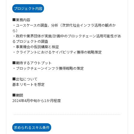
プロジェクト内容
■業務内容
・ユースケースの調査、分析（次世代社会インフラ活用の観点か
ら）
・政府や業界団体が実施/計画中のブロックチェーン活用可能性があ
るプロジェクトの調査
・事業機会の仮説構築と検証
・クライアントにおけるケイパビリティ獲得の戦略策定
■期待するアウトプット
・ブロックチェーンインフラ獲得戦略の策定
■出社について
基本リモートを想定
■期間
2024年4月中旬から1か月程度
求められるスキル条件