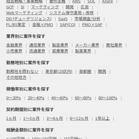
経営戦略・事業戦略
要件定義
AWS
SQL
Azure
GCP
SI
マーケティング
開発
広告
Webマーケティング
システム保守運用・改修
DD (デューデリジェンス)
SaaS
市場調査/分析
PL/BS策定
金融×PMO
SAP(CO)
PMO×SAP
業界別に案件を探す
金融業界
通信業界
製造業界
メーカー業界
商社業界
小売業界
流通業界
医療業界
製薬業界
勤務地別に案件を探す
勤務地を問わない
東京都(23区内)
首都圏
関西
その他地方
稼働率別に案件を探す
0〜20%
20〜40%
40〜60%
60〜80%
80〜100%
契約期間別に案件を探す
1ヵ月
1～3ヵ月
3～6ヵ月
6～12ヵ月
1年以上
報酬金額別に案件を探す
〜100万円
100〜150万円
150万円〜