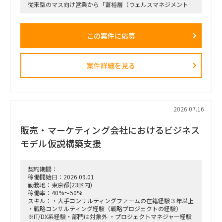
従来型のマス向け営業から「富裕層（ウェルスマネジメント）
特化型」へのシフトを掲げ、本件は「FY26業務計画の中核施
策」として経営陣・役員クラスが直接スポンサーを務める最重
要エンゲージメントとなっています。
この案件に応募
戦略ファームが描いた絵に留まらず、組織再編、営業プロセス
設計、AIツールの導入、人材育成を同時並行で進め、現場の行
動変容までを一気通貫で実現することが本プロジェクトの最大
のミッションです。
案件詳細を見る
■ 担当いただくポジション・役割
「横断タスクフォース（TF）の実質的な推進リードおよび中
身の企画検討」
単なる進捗管理（事務局型PMO）ではなく、ビジネスと
IT（AI）の両面から中身の議論に入り込み、プロジェクトを実
2026.07.16
質的にドライブさせるプレイングマネージャーとしての役割を
期待しています。
販売・マーケティング会社におけるビジネス
■ 具体的な業務内容
モデル仮説構築支援
富裕層向けセグメント戦略、KPI設計、新営業モデル設計など
の「上流企画」と、現場への落とし込み・タスクフォースの推
進を同時進行（アジャイル的）で回していただきます。
契約期間：
経営・役員クラスに対する定期的なレポーティングおよび直接
稼働開始日：2026.09.01
のディスカッション（壁打ち）への参画。
勤務地：東京都(23区内)
「バディAI」「AIロープレ」「ダッシュボード」等の最先端ツ
稼働率：40%～50%
ールの要件定義から、それを現場の営業員にどう使わせるか
スキル：・大手コンサルティングファームの在籍経験３年以上
（行動変容設計）までの定着化支援。
・戦略コンサルティング経験（戦略プロジェクトの経験）
支店長やトップ営業経験を持つクライアント（証券会社側）の
※IT/DX系経験・部門は対象外 ・プロジェクトマネジャー経験
コアメンバーとタッグを組み、現場のリアルな知見を取り込み