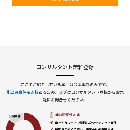
ス、ブランド等）へのヒアリングを主体的にリードし、部門横
断的なAIリスクの所在と担当領域を明確化する、実行力を求め
ます。
～作業内容～
AIガバナンス成熟度評価プロジェクト推進業務
①フレームワーク選定・評価設計
・AIガバナンス体制の評価に適したフレームワークの調査・比
較・選定
・評価軸・評価基準の設計
・対象フレームワーク候補：ISO/IEC 42001 / NIST AI RMF / AI
事業者ガイドライン / AIガバナンスナビ（AIGA）等
②ヒアリングの企画・実施・運営
・関連部門（品質管理、セキュリティ、法務、コンプライアン
ス、ブランド等）へのヒアリング設計
コンサルタント無料登録
・ヒアリングMTGのファシリテーション
・ヒアリング結果の記録・整理・課題抽出
③評価・分析
・既存の社内規定・ルール・ポリシーのレビュー
ここでご紹介している案件は公開案件のみです。
・フレームワークに基づくギャップ分析
非公開案件も多数
あるため、まずはコンサルタント登録からお気
・部門横断的なリスクの整理と担当領域のマッピング
・セキュリティ部門が注力すべき領域の特定・提言
軽にお問合せください。
④可視化・レポーティング
・AIガバナンス体制図の作成
・成熟度評価結果のレポート作成
⑤プロジェクト管理・調整業務
・セキュリティ部門AI担当者との連携・進捗共有
・進捗管理・課題管理