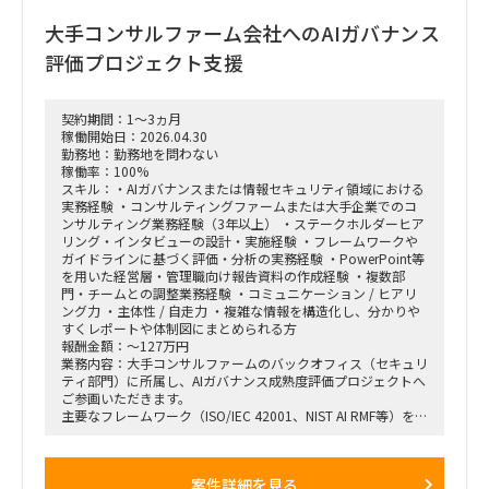
グ、PoC（概念実証）の設計、および市場参入戦略策定
・事業再生に向けた不採算事業の見直し、プロダクトポートフ
大手コンサルファーム会社へのAIガバナンス
ォリオマネジメント、組織再編計画策定、および全社コスト削
減実行支援
評価プロジェクト支援
契約期間：1～3ヵ月
稼働開始日：2026.04.30
勤務地：勤務地を問わない
稼働率：100%
スキル：・AIガバナンスまたは情報セキュリティ領域における
実務経験 ・コンサルティングファームまたは大手企業でのコ
ンサルティング業務経験（3年以上） ・ステークホルダーヒア
リング・インタビューの設計・実施経験 ・フレームワークや
ガイドラインに基づく評価・分析の実務経験 ・PowerPoint等
を用いた経営層・管理職向け報告資料の作成経験 ・複数部
門・チームとの調整業務経験 ・コミュニケーション / ヒアリ
ング力 ・主体性 / 自走力 ・複雑な情報を構造化し、分かりや
すくレポートや体制図にまとめられる方
報酬金額：～127万円
業務内容：大手コンサルファームのバックオフィス（セキュリ
ティ部門）に所属し、AIガバナンス成熟度評価プロジェクトへ
ご参画いただきます。
主要なフレームワーク（ISO/IEC 42001、NIST AI RMF等）を活
用し、現行のAIガバナンス体制を評価・分析のうえ、リスク対
応状況の可視化およびレポーティングまでを担当いただきま
す。
案件詳細を見る
関連部門（品質管理、セキュリティ、法務、コンプライアン