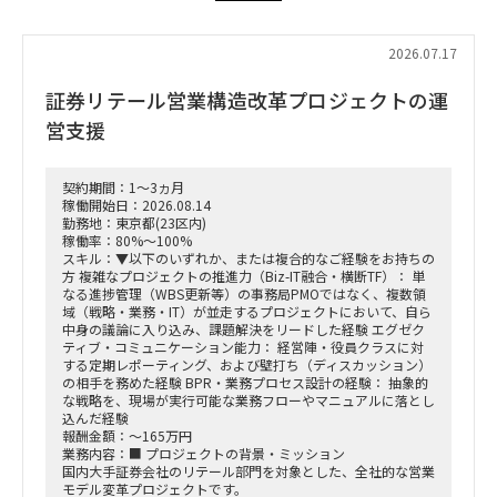
2026.07.17
証券リテール営業構造改革プロジェクトの運
営支援
契約期間：1～3ヵ月
稼働開始日：2026.08.14
勤務地：東京都(23区内)
稼働率：80%～100%
スキル：▼以下のいずれか、または複合的なご経験をお持ちの
方 複雑なプロジェクトの推進力（Biz-IT融合・横断TF）： 単
なる進捗管理（WBS更新等）の事務局PMOではなく、複数領
域（戦略・業務・IT）が並走するプロジェクトにおいて、自ら
中身の議論に入り込み、課題解決をリードした経験 エグゼク
ティブ・コミュニケーション能力： 経営陣・役員クラスに対
する定期レポーティング、および壁打ち（ディスカッション）
の相手を務めた経験 BPR・業務プロセス設計の経験： 抽象的
な戦略を、現場が実行可能な業務フローやマニュアルに落とし
込んだ経験
報酬金額：～165万円
業務内容：■ プロジェクトの背景・ミッション
国内大手証券会社のリテール部門を対象とした、全社的な営業
モデル変革プロジェクトです。