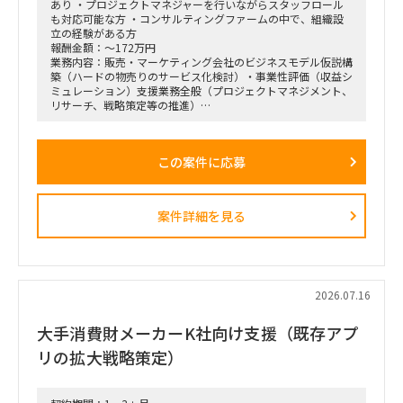
あり ・プロジェクトマネジャーを行いながらスタッフロール
ながら実効性の高い設計を行います。
も対応可能な方 ・コンサルティングファームの中で、組織設
立の経験がある方
報酬金額：～172万円
業務内容：販売・マーケティング会社のビジネスモデル仮説構
築（ハードの物売りのサービス化検討）・事業性評価（収益シ
ミュレーション）支援業務全般（プロジェクトマネジメント、
リサーチ、戦略策定等の推進）
＜業務内容＞
「全社戦略・中期経営計画の策定」のような「抽象度が高く、
この案件に応募
正解がない難易度の高いPJ」にプロジェクトをリードする立場
で携わっている方
（例）
・全社戦略・事業戦略および中期経営計画策定
案件詳細を見る
・市場環境分析、潜在市場規模（TAM、SAM）の推計、および
競合モデル調査を通じた成長戦略立案
・M&A・アライアンス戦略の立案、ビジネスデューデリジェ
ンス（BDD）の実行、および買収後のPMI支援
・財務モデリング（トップライン・コストの構成要素分解）を
用いた事業計画の蓋然性検証と買収効果定量化
2026.07.16
・新規事業開発における事業コンセプト策定、プロトタイピン
グ、PoC（概念実証）の設計、および市場参入戦略策定
大手消費財メーカーK社向け支援（既存アプ
・事業再生に向けた不採算事業の見直し、プロダクトポートフ
ォリオマネジメント、組織再編計画策定、および全社コスト削
リの拡大戦略策定）
減実行支援