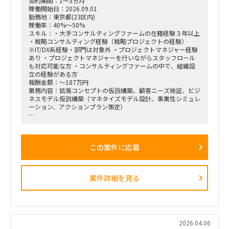
契約期間：1～3ヵ月
稼働開始日：2026.09.01
勤務地：東京都(23区内)
稼働率：40%～50%
スキル：・大手コンサルティングファームの在籍経験３年以上
・戦略コンサルティング経験（戦略プロジェクトの経験）
※IT/DX系経験・部門は対象外 ・プロジェクトマネジャー経験
あり ・プロジェクトマネジャーを行いながらスタッフロール
も対応可能な方 ・コンサルティングファームの中で、組織設
立の経験がある方
報酬金額：～187万円
業務内容：拡張コンセプトの仮説構築、顧客ニーズ検証、ビジ
ネスモデル仮説構築（マネタイズモデル設計、事業性シミュレ
ーション、アクションプラン策定）
■戦略コンサルティングの具体的なイメージ
「全社戦略・中期経営計画の策定」のような「抽象度が高く、
正解がない難易度の高いPJ」にプロジェクトをリードする立場
この案件に応募
で携わっている方
（例）
・全社戦略・事業戦略および中期経営計画策定
・市場環境分析、潜在市場規模（TAM、SAM）の推計、および
案件詳細を見る
競合モデル調査を通じた成長戦略立案
・M&A・アライアンス戦略の立案、ビジネスデューデリジェ
ンス（BDD）の実行、および買収後のPMI支援
・財務モデリング（トップライン・コストの構成要素分解）を
用いた事業計画の蓋然性検証と買収効果定量化
・新規事業開発における事業コンセプト策定、プロトタイピン
2026.04.06