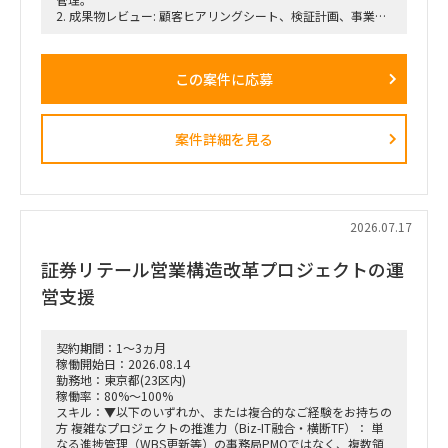
2. 成果物レビュー: 顧客ヒアリングシート、検証計画、事業計
画書の添削。
3. ワークショップ: 必要に応じたアイデア発想・ビジネスモデ
ル構築WSの実施。
この案件に応募
4. 事務局支援: 事業推進事務局への全体フィードバック（評価
指標の策定支援など）。
案件詳細を見る
2026.07.17
証券リテール営業構造改革プロジェクトの運
営支援
契約期間：1～3ヵ月
稼働開始日：2026.08.14
勤務地：東京都(23区内)
稼働率：80%～100%
スキル：▼以下のいずれか、または複合的なご経験をお持ちの
方 複雑なプロジェクトの推進力（Biz-IT融合・横断TF）： 単
なる進捗管理（WBS更新等）の事務局PMOではなく、複数領