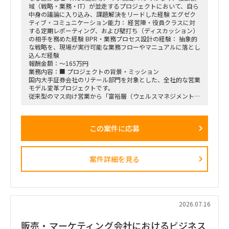
域（戦略・業務・IT）が並走するプロジェクトにおいて、自ら
中身の議論に入り込み、課題解決をリードした経験 エグゼク
ティブ・コミュニケーション能力： 経営陣・役員クラスに対
する定期レポーティング、および壁打ち（ディスカッション）
の相手を務めた経験 BPR・業務プロセス設計の経験： 抽象的
な戦略を、現場が実行可能な業務フローやマニュアルに落とし
込んだ経験
報酬金額：～165万円
業務内容：■ プロジェクトの背景・ミッション
国内大手証券会社のリテール部門を対象とした、全社的な営業
モデル変革プロジェクトです。
従来型のマス向け営業から「富裕層（ウェルスマネジメント）
特化型」へのシフトを掲げ、本件は「FY26業務計画の中核施
策」として経営陣・役員クラスが直接スポンサーを務める最重
要エンゲージメントとなっています。
この案件に応募
戦略ファームが描いた絵に留まらず、組織再編、営業プロセス
設計、AIツールの導入、人材育成を同時並行で進め、現場の行
動変容までを一気通貫で実現することが本プロジェクトの最大
のミッションです。
案件詳細を見る
■ 担当いただくポジション・役割
「横断タスクフォース（TF）の実質的な推進リードおよび中
身の企画検討」
単なる進捗管理（事務局型PMO）ではなく、ビジネスと
IT（AI）の両面から中身の議論に入り込み、プロジェクトを実
2026.07.16
質的にドライブさせるプレイングマネージャーとしての役割を
期待しています。
販売・マーケティング会社におけるビジネス