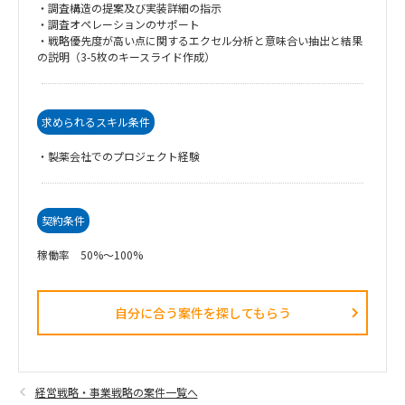
・調査構造の提案及び実装詳細の指示
・調査オペレーションのサポート
・戦略優先度が高い点に関するエクセル分析と意味合い抽出と結果
の説明（3-5枚のキースライド作成）
求められるスキル条件
・製薬会社でのプロジェクト経験
契約条件
稼働率 50%～100%
自分に合う案件を探してもらう​
経営戦略・事業戦略の案件一覧へ