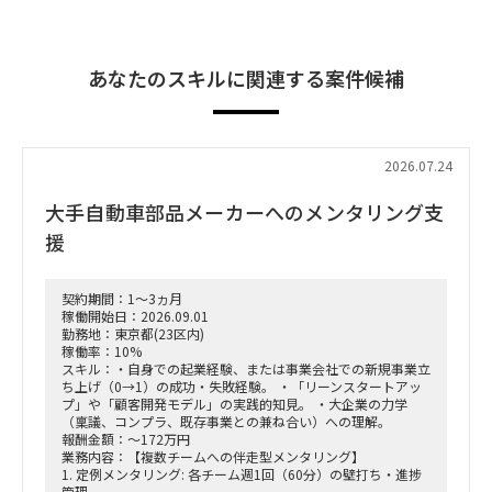
あなたのスキルに関連する案件候補
2026.07.24
大手自動車部品メーカーへのメンタリング支
援
契約期間：1～3ヵ月
稼働開始日：2026.09.01
勤務地：東京都(23区内)
稼働率：10%
スキル：・自身での起業経験、または事業会社での新規事業立
ち上げ（0→1）の成功・失敗経験。 ・「リーンスタートアッ
プ」や「顧客開発モデル」の実践的知見。 ・大企業の力学
（稟議、コンプラ、既存事業との兼ね合い）への理解。
報酬金額：～172万円
業務内容：【複数チームへの伴走型メンタリング】
1. 定例メンタリング: 各チーム週1回（60分）の壁打ち・進捗
管理。