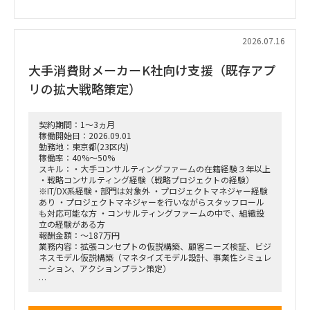
・M&A・アライアンス戦略の立案、ビジネスデューデリジェ
ンス（BDD）の実行、および買収後のPMI支援
・財務モデリング（トップライン・コストの構成要素分解）を
用いた事業計画の蓋然性検証と買収効果定量化
2026.07.16
・新規事業開発における事業コンセプト策定、プロトタイピン
グ、PoC（概念実証）の設計、および市場参入戦略策定
大手消費財メーカーK社向け支援（既存アプ
・事業再生に向けた不採算事業の見直し、プロダクトポートフ
ォリオマネジメント、組織再編計画策定、および全社コスト削
リの拡大戦略策定）
減実行支援
契約期間：1～3ヵ月
稼働開始日：2026.09.01
勤務地：東京都(23区内)
稼働率：40%～50%
スキル：・大手コンサルティングファームの在籍経験３年以上
・戦略コンサルティング経験（戦略プロジェクトの経験）
※IT/DX系経験・部門は対象外 ・プロジェクトマネジャー経験
あり ・プロジェクトマネジャーを行いながらスタッフロール
も対応可能な方 ・コンサルティングファームの中で、組織設
立の経験がある方
報酬金額：～187万円
業務内容：拡張コンセプトの仮説構築、顧客ニーズ検証、ビジ
ネスモデル仮説構築（マネタイズモデル設計、事業性シミュレ
ーション、アクションプラン策定）
■戦略コンサルティングの具体的なイメージ
「全社戦略・中期経営計画の策定」のような「抽象度が高く、