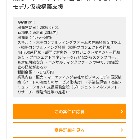
■ 具体的な業務内容
モデル仮説構築支援
富裕層向けセグメント戦略、KPI設計、新営業モデル設計など
の「上流企画」と、現場への落とし込み・タスクフォースの推
進を同時進行（アジャイル的）で回していただきます。
契約期間：
経営・役員クラスに対する定期的なレポーティングおよび直接
稼働開始日：2026.09.01
のディスカッション（壁打ち）への参画。
勤務地：東京都(23区内)
「バディAI」「AIロープレ」「ダッシュボード」等の最先端ツ
稼働率：40%～50%
ールの要件定義から、それを現場の営業員にどう使わせるか
スキル：・大手コンサルティングファームの在籍経験３年以上
（行動変容設計）までの定着化支援。
・戦略コンサルティング経験（戦略プロジェクトの経験）
支店長やトップ営業経験を持つクライアント（証券会社側）の
※IT/DX系経験・部門は対象外 ・プロジェクトマネジャー経験
コアメンバーとタッグを組み、現場のリアルな知見を取り込み
あり ・プロジェクトマネジャーを行いながらスタッフロール
ながら実効性の高い設計を行います。
も対応可能な方 ・コンサルティングファームの中で、組織設
立の経験がある方
報酬金額：～172万円
業務内容：販売・マーケティング会社のビジネスモデル仮説構
築（ハードの物売りのサービス化検討）・事業性評価（収益シ
ミュレーション）支援業務全般（プロジェクトマネジメント、
リサーチ、戦略策定等の推進）
＜業務内容＞
「全社戦略・中期経営計画の策定」のような「抽象度が高く、
この案件に応募
正解がない難易度の高いPJ」にプロジェクトをリードする立場
で携わっている方
（例）
・全社戦略・事業戦略および中期経営計画策定
案件詳細を見る
・市場環境分析、潜在市場規模（TAM、SAM）の推計、および
競合モデル調査を通じた成長戦略立案