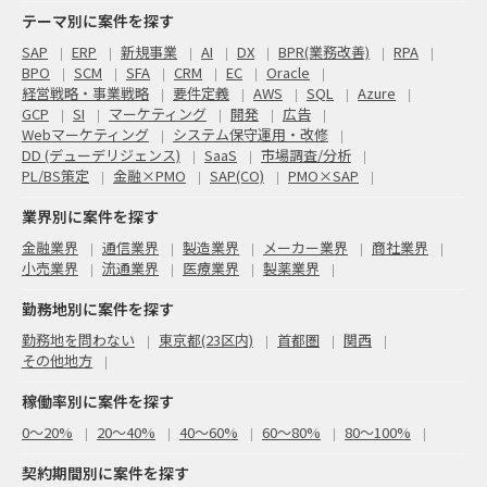
テーマ別に案件を探す
SAP
ERP
新規事業
AI
DX
BPR(業務改善)
RPA
BPO
SCM
SFA
CRM
EC
Oracle
経営戦略・事業戦略
要件定義
AWS
SQL
Azure
GCP
SI
マーケティング
開発
広告
Webマーケティング
システム保守運用・改修
DD (デューデリジェンス)
SaaS
市場調査/分析
PL/BS策定
金融×PMO
SAP(CO)
PMO×SAP
業界別に案件を探す
金融業界
通信業界
製造業界
メーカー業界
商社業界
小売業界
流通業界
医療業界
製薬業界
勤務地別に案件を探す
勤務地を問わない
東京都(23区内)
首都圏
関西
その他地方
稼働率別に案件を探す
0〜20%
20〜40%
40〜60%
60〜80%
80〜100%
契約期間別に案件を探す