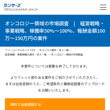
オンコロジー領域の市場調査
|
経営戦略・
事業戦略、稼働率50%～100%、報酬金額100
万～150万円の案件
フリーコンサルタント TOP
全コンサル案件・求人一覧
経営戦略・事業戦略の案件・求人一覧
オンコロジー領域の市場調査
本案件については募集を終了しております。
よりフィット感のある案件を
ご紹介させていただきたく、
まずは会員登録のうえ、
ご希望条件と
職務経歴書の
アップロード
を
お願いいたします。
無料で会員登録する