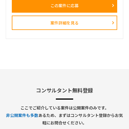
正解がない難易度の高いPJ」にプロジェクトをリードする立場
この案件に応募
で携わっている方
（例）
・全社戦略・事業戦略および中期経営計画策定
・市場環境分析、潜在市場規模（TAM、SAM）の推計、および
案件詳細を見る
競合モデル調査を通じた成長戦略立案
・M&A・アライアンス戦略の立案、ビジネスデューデリジェ
ンス（BDD）の実行、および買収後のPMI支援
・財務モデリング（トップライン・コストの構成要素分解）を
用いた事業計画の蓋然性検証と買収効果定量化
・新規事業開発における事業コンセプト策定、プロトタイピン
グ、PoC（概念実証）の設計、および市場参入戦略策定
・事業再生に向けた不採算事業の見直し、プロダクトポートフ
ォリオマネジメント、組織再編計画策定、および全社コスト削
減実行支援
コンサルタント無料登録
ここでご紹介している案件は公開案件のみです。
非公開案件も多数
あるため、まずはコンサルタント登録からお気
軽にお問合せください。