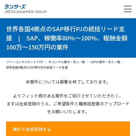
世界各国4拠点のSAP移行PJの統括リード支
援
|
SAP、稼働率80%～100%、報酬金額
100万～150万円の案件
フリーコンサルタント TOP
全コンサル案件・求人一覧
SAPの案件・求人一覧
世界各国4拠点のSAP移行PJの統括リード支援
本案件については募集を終了しております。
よりフィット感のある案件を
ご紹介させていただきたく、
まずは会員登録のうえ、
ご希望条件と
職務経歴書の
アップロード
を
お願いいたします。
無料で会員登録する