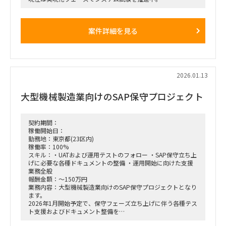
各アプリ領域には既に2名規模のコンサルが参画中ですが、工
期必達に向けて体制増強したい状況です。
SAP標準のシステム試験と、その過程で発生した課題検討、追
案件詳細を見る
加アドオン等の実装フェーズで
実績のある方を希望しております。
～募集ポジション～
①プロジェクト管理コンサル（ＰＳ）
②PM/PL/PMO(進捗・課題管理)
2026.01.13
③販売管理管理コンサル（ＳＤ）※PSと連動経験が必要
④会計コンサル（ＦＩ）※外貨などの開発対応経験
大型機械製造業向けのSAP保守プロジェクト
～導入モジュール～
FI、CO、MM、PP、PS、SD、PEO
契約期間：
稼働開始日：
勤務地：東京都(23区内)
稼働率：100%
スキル：・UATおよび運用テストのフォロー ・SAP保守立ち上
げに必要な各種ドキュメントの整備 ・運用開始に向けた支援
業務全般
報酬金額：～150万円
業務内容：大型機械製造業向けのSAP保守プロジェクトとなり
ます。
2026年1月開始予定で、保守フェーズ立ち上げに伴う各種テス
ト支援およびドキュメント整備を
担当いただける方を探しております。