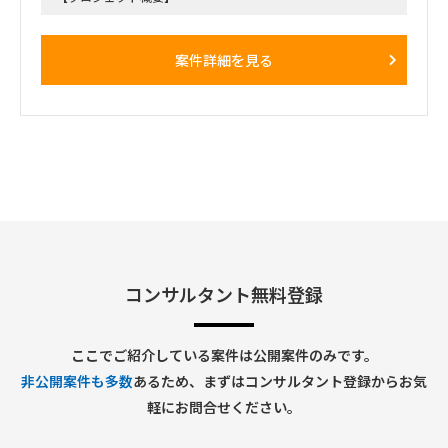
親会社の利用しているSAP S4を中心とした基幹システム群、
並びにそれらシステムを用いた標準業務プロセスをGlobal
Templateとしてロールインするプロジェクト
案件詳細を見る
下記記述したBPさんおよび追加でアサインするAP担当の実作
業をサポートして頂きます。
※ フェーズ的に今後相当の工数が必要になり、リソースが不
足すると考えられることから、実働面を強化したい。
【役割】
・ AP領域のIT担当として業務ユーザの検討をIT面からサポー
トする。
・各種IT関連課題の解決および管理。
・1月から開始するE2Eテスト関連活動支援（データ準備、実
行支援、Defect対応 等）
・今後発生する移行関連活動支援（クレンジング、マッピン
グ、移行データ準備、移行リハ実行支援 等）
コンサルタント無料登録
・ IT関連トピックにかかわるグローバルメンバとのコミュニ
ケーション
ここでご紹介している案件は公開案件のみです。
【期間】
非公開案件も多数
あるため、まずはコンサルタント登録からお気
・26年1月～終了時期未定（Go Liveは2026年10月予定）
軽にお問合せください。
【働き方】
・オンサイト・リモート併用
・現状週2日のオンサイト予定（新日本橋のPJTルーム）