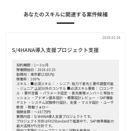
あなたのスキルに関連する案件候補
2026.02.26
S/4HANA導入支援プロジェクト支援
契約期間：1～3ヵ月
稼働開始日：2026.03.25
勤務地：東京都(23区内)
稼働率：100%
スキル：■必須スキル： ・シニア: 独力で客先と要件調整可能
・ジュニア:上記以外のコンサル ■必須スキル要素： 〇コンサ
ル ・要件定義 ・パラメータ設定 ・客先業務メンバーと単独セ
ッション ・アドオン基本設計 ・概要設計レビュー ・SAP機能
テスト ・システム試験移行設計、支援 ・マスタ設計 ・ユーザ
教育 ・稼働フォロー
報酬金額：～187万円
業務内容：S/4HANA導入支援プロジェクトです。
プロジェクト方針はFit2Standardで推進中で、SAP標準機能の
最大活用がPJ方針です。
現在は実現化フェーズでシステム試験を推進中。