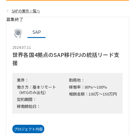
SAPの案件一覧へ
募集終了
SAP
2024.07.11
世界各国4拠点のSAP移行PJの統括リード支
援
業界：
勤務地：
働き方：基本リモート
稼働率：80%～100%
（MTGのみ出社）
報酬金額：100万～150万円
契約期間：
稼働開始日：
プロジェクト内容