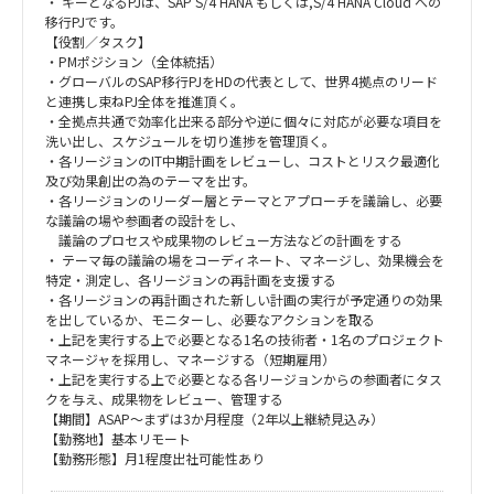
・ キーとなるPJは、SAP S/4 HANA もしくは,S/4 HANA Cloud への
移行PJです。
【役割／タスク】
・PMポジション（全体統括）
・グローバルのSAP移行PJをHDの代表として、世界4拠点のリード
と連携し束ねPJ全体を推進頂く。
・全拠点共通で効率化出来る部分や逆に個々に対応が必要な項目を
洗い出し、スケジュールを切り進捗を管理頂く。
・各リージョンのIT中期計画をレビューし、コストとリスク最適化
及び効果創出の為のテーマを出す。
・各リージョンのリーダー層とテーマとアプローチを議論し、必要
な議論の場や参画者の設計をし、
議論のプロセスや成果物のレビュー方法などの計画をする
・ テーマ毎の議論の場をコーディネート、マネージし、効果機会を
特定・測定し、各リージョンの再計画を支援する
・各リージョンの再計画された新しい計画の実行が予定通りの効果
を出しているか、モニターし、必要なアクションを取る
・上記を実行する上で必要となる1名の技術者・1名のプロジェクト
マネージャを採用し、マネージする（短期雇用）
・上記を実行する上で必要となる各リージョンからの参画者にタス
クを与え、成果物をレビュー、管理する
【期間】ASAP～まずは3か月程度（2年以上継続見込み）
【勤務地】基本リモート
【勤務形態】月1程度出社可能性あり