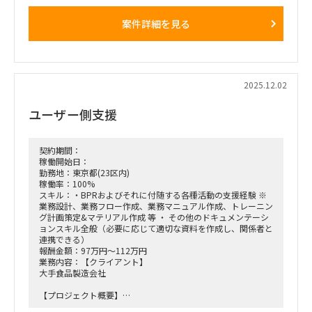
■募集ポジション／人数
案件詳細を見る
• SAP SDコンサルタント：1名
• SAP MMコンサルタント：2名
• SAP EWMコンサルタント：2名
• SAP FI/COコンサルタント：2名
• SAP PP/PSコンサルタント：1名
2025.12.02
■業務内容
・UATおよび運用テストのフォロー
ユーザー側支援
・SAP保守立ち上げに必要な各種ドキュメントの整備
・運用開始に向けた支援業務全般
契約期間：
稼働開始日：
勤務地：東京都(23区内)
稼働率：100%
スキル：・BPRおよびそれに付随する各種活動の支援経験 ※
業務設計、業務フロー作成、業務マニュアル作成、トレーニン
グ計画策定&マテリアル作成 等 ・ その他のドキュメンテーシ
ョンスキル全般（必要に応じて適切な資料を作成し、関係者と
連携できる）
報酬金額：97万円～112万円
業務内容：【クライアント】
大手食品製造会社
【プロジェクト概要】
・子会社の利用しているSAP ECC6.0をS/4にUpgradeするとと