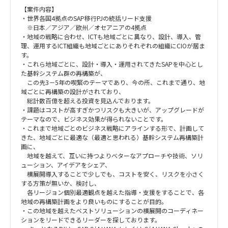
【案件内容】
・世界各国4拠点のSAP移行PJの統括リード支援
※日本／アジア／欧州／オセアニアの4拠点
・地域の戦略に合わせ、ICTも地域ごとに異なり、設計、導入、管
理、運用するICT組織も地域ごとにありそれぞれの組織にCIOが居ま
す。
・これら地域ごとに、設計・導入・運用されてきたSAPを中心とし
た基幹システム群の再構築が、
この先3－5年の喫緊のテーマであり、今の所、これまで通り、地
域ごとに再構築の設計がされており、
総計数百億を超える投資を見込んでおります。
・課題はコストが高すぎかつリスクも大きいが、アップグレードが
テーマなので、ビジネス効果が得られないことです。
・これまで地域ごとのビジネス戦略にアラインする形で、計画して
きた、地域ごとに最適な（最適と思われる）基幹システム再構築計
画に、
地域を越えて、互いに持つよりベターなアプローチや技術、ソリ
ューション、アイデアをシェア、
横展開導入することで少しでも、コストを安く、リスクを小さく
する方策が無いか、検討し、
各リージョン個別最適観点を越えた指導・支援をすることで、各
地域の再構築計画をより良いものにすることが目的。
・この地域を越えたベストソリューションの横展開のコーディネー
ションをリードできるリーダーを探しております。