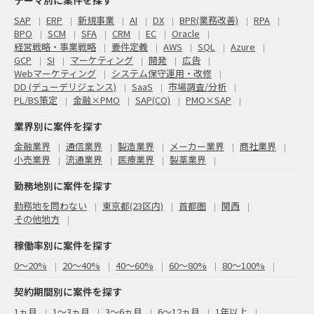
SAP
ERP
新規事業
AI
DX
BPR(業務改善)
RPA
BPO
SCM
SFA
CRM
EC
Oracle
経営戦略・事業戦略
要件定義
AWS
SQL
Azure
GCP
SI
マーケティング
開発
広告
Webマーケティング
システム保守運用・改修
DD (デューデリジェンス)
SaaS
市場調査/分析
PL/BS策定
金融×PMO
SAP(CO)
PMO×SAP
業界別に案件を探す
金融業界
通信業界
製造業界
メーカー業界
商社業界
小売業界
流通業界
医療業界
製薬業界
勤務地別に案件を探す
勤務地を問わない
東京都(23区内)
首都圏
関西
その他地方
稼働率別に案件を探す
0〜20%
20〜40%
40〜60%
60〜80%
80〜100%
契約期間別に案件を探す
1ヵ月
1～3ヵ月
3～6ヵ月
6～12ヵ月
1年以上