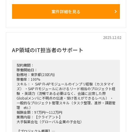
もに、現在利用しているWFシステムをSAP ESMにリプレース
するプロジェクト。
案件詳細を見る
・親会社とグローバル展開している本業にかかわる子会社はす
でにGlobal S4への移行が完了しており、残ったその他の子会
社のみ現行のSAPを利用している。
・27年1月のGo Liveに向け、Brown fieldアプローチでのS4
Upgradeを目指すとともに、付随するWFシステムをSAP ESM
でリプレースする。
2025.12.02
【役割】
AP領域のIT担当者のサポート
・当該プロジェクトのBiz支援としてUAT実行、業務設計、マ
ニュアル修正等のドキュメンテーション、トレーニング支援を
実施す
契約期間：
【期間】
稼働開始日：
・26年1月以降～終了時期未定（Go Liveは2027年1月予定）
勤務地：東京都(23区内)
稼働率：100%
【働き方】
スキル：・ SAP FI-APモジュールのインプリ経験（カスタマイ
・オンサイト・リモート併用
ズ） ・SAP FIモジュールにおけるリード相当のプロジェクト経
・ 現状週1日のオンサイト予定（汐留のクライアントオフィ
験 ・英語力（流暢である必要はなく、会議に出席した際
ス）
Globalメンバに不明点の伝達・受け答えができるレベル） ・
一般的なプロジェクト管理スキル（タスク整理、進捗・課題管
理 etc.）
報酬金額：97万円～112万円
業務内容：【クライアント】
大手製薬会社（グローバル企業の子会社）
【プロジェクト概要】