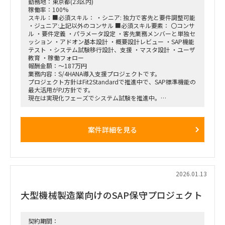
勤務地：東京都(23区内)
稼働率：100%
スキル：■必須スキル： ・シニア: 独力で客先と要件調整可能
・ジュニア:上記以外のコンサル ■必須スキル要素： 〇コンサ
ル ・要件定義 ・パラメータ設定 ・客先業務メンバーと単独セ
ッション ・アドオン基本設計 ・概要設計レビュー ・SAP機能
テスト ・システム試験移行設計、支援 ・マスタ設計 ・ユーザ
教育 ・稼働フォロー
報酬金額：～187万円
業務内容：S/4HANA導入支援プロジェクトです。
プロジェクト方針はFit2Standardで推進中で、SAP標準機能の
最大活用がPJ方針です。
現在は実現化フェーズでシステム試験を推進中。
各アプリ領域には既に2名規模のコンサルが参画中ですが、工
期必達に向けて体制増強したい状況です。
SAP標準のシステム試験と、その過程で発生した課題検討、追
案件詳細を見る
加アドオン等の実装フェーズで
実績のある方を希望しております。
～募集ポジション～
①プロジェクト管理コンサル（ＰＳ）
②PM/PL/PMO(進捗・課題管理)
2026.01.13
③販売管理管理コンサル（ＳＤ）※PSと連動経験が必要
④会計コンサル（ＦＩ）※外貨などの開発対応経験
大型機械製造業向けのSAP保守プロジェクト
～導入モジュール～
FI、CO、MM、PP、PS、SD、PEO
契約期間：