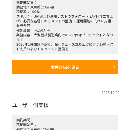
稼働開始日：
勤務地：東京都(23区内)
稼働率：100%
スキル：・UATおよび運用テストのフォロー ・SAP保守立ち上
げに必要な各種ドキュメントの整備 ・運用開始に向けた支援
業務全般
報酬金額：～150万円
業務内容：大型機械製造業向けのSAP保守プロジェクトとなり
ます。
2026年1月開始予定で、保守フェーズ立ち上げに伴う各種テス
ト支援およびドキュメント整備を
担当いただける方を探しております。
■募集ポジション／人数
案件詳細を見る
• SAP SDコンサルタント：1名
• SAP MMコンサルタント：2名
• SAP EWMコンサルタント：2名
• SAP FI/COコンサルタント：2名
• SAP PP/PSコンサルタント：1名
2025.12.02
■業務内容
・UATおよび運用テストのフォロー
ユーザー側支援
・SAP保守立ち上げに必要な各種ドキュメントの整備
・運用開始に向けた支援業務全般
契約期間：
稼働開始日：
勤務地：東京都(23区内)