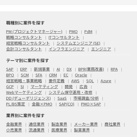
職種別に案件を探す
PM (プロジェクトマネージャー)
PMO
PdM
戦略コンサルタント
ITコンサルタント
経営戦略コンサルタント
システムエンジニア (SE)
会計コンサルタント
インフラエンジニア
エンジニア
テーマ別に案件を探す
SAP
ERP
新規事業
AI
DX
BPR(業務改善)
RPA
BPO
SCM
SFA
CRM
EC
Oracle
経営戦略・事業戦略
要件定義
AWS
SQL
Azure
GCP
SI
マーケティング
開発
広告
Webマーケティング
システム保守運用・改修
DD (デューデリジェンス)
SaaS
市場調査/分析
PL/BS策定
金融×PMO
SAP(CO)
PMO×SAP
業界別に案件を探す
金融業界
通信業界
製造業界
メーカー業界
商社業界
小売業界
流通業界
医療業界
製薬業界