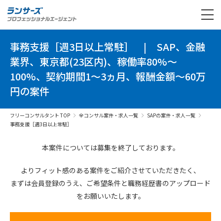
事務支援［週3日以上常駐］
|
SAP、金融
業界、東京都(23区内)、稼働率80%～
100%、契約期間1～3ヵ月、報酬金額～60万
円の案件
フリーコンサルタント TOP
全コンサル案件・求人一覧
SAPの案件・求人一覧
事務支援［週3日以上常駐］
本案件については募集を終了しております。
よりフィット感のある案件を
ご紹介させていただきたく、
まずは会員登録のうえ、
ご希望条件と
職務経歴書の
アップロード
を
お願いいたします。