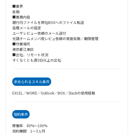
■業界
金融
■業務内容
銀行内ファイルを弊社BOXへのファイル転送
各種メールの設定
ユーザレビュー依頼のメール送付
元請チームメンバ宛レビュ依頼の実施有無／期限管理
■作業場所
東京都江東区
■出社、リモート状況
すくなくとも週3日以上の出社
求められるスキル条件
EXCEL／WORD／Outlook／BOX／Slackの使用経験
契約条件
稼働率 80%～100%
契約期間 1～3ヵ月