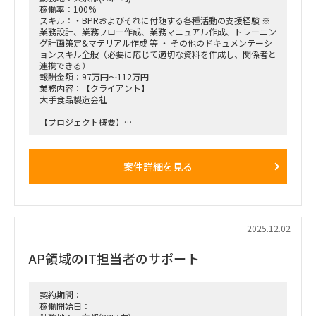
稼働率：100%
スキル：・BPRおよびそれに付随する各種活動の支援経験 ※
業務設計、業務フロー作成、業務マニュアル作成、トレーニン
グ計画策定&マテリアル作成 等 ・ その他のドキュメンテーシ
ョンスキル全般（必要に応じて適切な資料を作成し、関係者と
連携できる）
報酬金額：97万円～112万円
業務内容：【クライアント】
大手食品製造会社
【プロジェクト概要】
・子会社の利用しているSAP ECC6.0をS/4にUpgradeするとと
もに、現在利用しているWFシステムをSAP ESMにリプレース
するプロジェクト。
案件詳細を見る
・親会社とグローバル展開している本業にかかわる子会社はす
でにGlobal S4への移行が完了しており、残ったその他の子会
社のみ現行のSAPを利用している。
・27年1月のGo Liveに向け、Brown fieldアプローチでのS4
Upgradeを目指すとともに、付随するWFシステムをSAP ESM
でリプレースする。
2025.12.02
【役割】
AP領域のIT担当者のサポート
・当該プロジェクトのBiz支援としてUAT実行、業務設計、マ
ニュアル修正等のドキュメンテーション、トレーニング支援を
実施す
契約期間：
【期間】
稼働開始日：
・26年1月以降～終了時期未定（Go Liveは2027年1月予定）