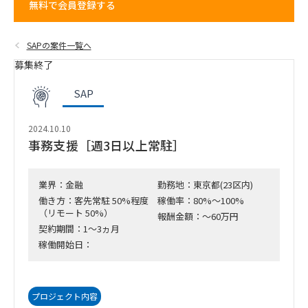
無料で会員登録する
SAPの案件一覧へ
募集終了
SAP
2024.10.10
事務支援［週3日以上常駐］
業界：金融
勤務地：東京都(23区内)
働き方：客先常駐 50%程度
稼働率：80%～100%
（リモート 50%）
報酬金額：～60万円
契約期間：1～3ヵ月
稼働開始日：
プロジェクト内容