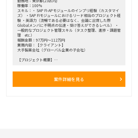
勤務地：東京都(23区内)
稼働率：100%
【働き方】
スキル：・ SAP FI-APモジュールのインプリ経験（カスタマイ
・オンサイト・リモート併用
ズ） ・SAP FIモジュールにおけるリード相当のプロジェクト経
・ 現状週1日のオンサイト予定（汐留のクライアントオフィ
験 ・英語力（流暢である必要はなく、会議に出席した際
ス）
Globalメンバに不明点の伝達・受け答えができるレベル） ・
一般的なプロジェクト管理スキル（タスク整理、進捗・課題管
理 etc.）
報酬金額：97万円～112万円
業務内容：【クライアント】
大手製薬会社（グローバル企業の子会社）
【プロジェクト概要】
親会社の利用しているSAP S4を中心とした基幹システム群、
並びにそれらシステムを用いた標準業務プロセスをGlobal
Templateとしてロールインするプロジェクト
案件詳細を見る
下記記述したBPさんおよび追加でアサインするAP担当の実作
業をサポートして頂きます。
※ フェーズ的に今後相当の工数が必要になり、リソースが不
足すると考えられることから、実働面を強化したい。
【役割】
・ AP領域のIT担当として業務ユーザの検討をIT面からサポー
トする。
・各種IT関連課題の解決および管理。
・1月から開始するE2Eテスト関連活動支援（データ準備、実