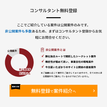
行支援、Defect対応 等）
・今後発生する移行関連活動支援（クレンジング、マッピン
グ、移行データ準備、移行リハ実行支援 等）
コンサルタント無料登録
・ IT関連トピックにかかわるグローバルメンバとのコミュニ
ケーション
ここでご紹介している案件は公開案件のみです。
【期間】
非公開案件も多数
あるため、まずはコンサルタント登録からお気
・26年1月～終了時期未定（Go Liveは2026年10月予定）
軽にお問合せください。
【働き方】
・オンサイト・リモート併用
・現状週2日のオンサイト予定（新日本橋のPJTルーム）
【備考】
・既に元請のBPさんがAA担当として2年弱参画している
Finance領域に参画いただき、同様のロールを担っていただき
ます。
無料登録
案件紹介
で
へ