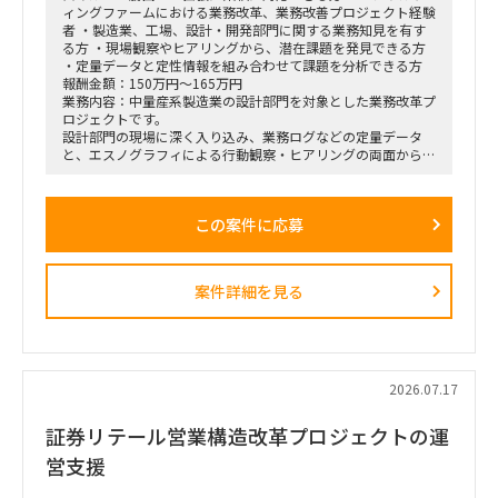
ィングファームにおける業務改革、業務改善プロジェクト経験
者 ・製造業、工場、設計・開発部門に関する業務知見を有す
る方 ・現場観察やヒアリングから、潜在課題を発見できる方
・定量データと定性情報を組み合わせて課題を分析できる方
報酬金額：150万円～165万円
業務内容：中量産系製造業の設計部門を対象とした業務改革プ
ロジェクトです。
設計部門の現場に深く入り込み、業務ログなどの定量データ
と、エスノグラフィによる行動観察・ヒアリングの両面から、
業務上の無駄やボトルネック、潜在的な課題を抽出します。
抽出した課題を分析・構造化したうえで、改善施策、費用対効
果、実行ロードマップを策定し、クライアントの幹部・役員層
この案件に応募
に対する改革提案および最終報告までを担います。
■業務内容
・業務ログ取得・分析を行うメーカーとの連携およびディレク
案件詳細を見る
ション
・設計部門のオフィス内における行動観察、エスノグラフィ調
査
・現場担当者へのヒアリングおよび顕在・潜在課題の整理
・課題の分析、構造化およびボトルネックの特定
・改善施策および対策方針の立案
2026.07.17
・改善施策における費用対効果の試算
・実行に向けたロードマップの策定
証券リテール営業構造改革プロジェクトの運
・幹部層への中間報告、最終報告資料の作成およびプレゼンテ
ーション
営支援
■ポジション