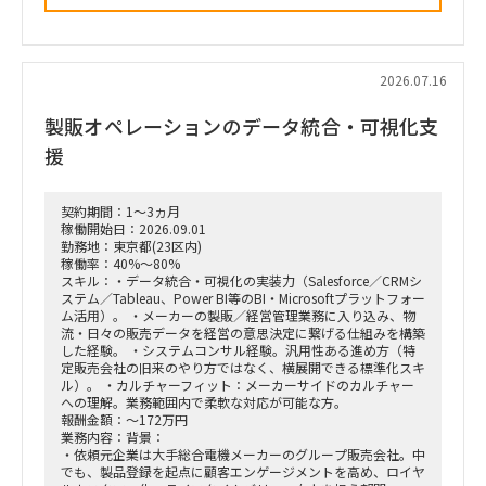
■ 担当いただくポジション・役割
「横断タスクフォース（TF）の実質的な推進リードおよび中
身の企画検討」
単なる進捗管理（事務局型PMO）ではなく、ビジネスと
IT（AI）の両面から中身の議論に入り込み、プロジェクトを実
2026.07.16
質的にドライブさせるプレイングマネージャーとしての役割を
期待しています。
製販オペレーションのデータ統合・可視化支
■ 具体的な業務内容
援
富裕層向けセグメント戦略、KPI設計、新営業モデル設計など
の「上流企画」と、現場への落とし込み・タスクフォースの推
進を同時進行（アジャイル的）で回していただきます。
契約期間：1～3ヵ月
経営・役員クラスに対する定期的なレポーティングおよび直接
稼働開始日：2026.09.01
のディスカッション（壁打ち）への参画。
勤務地：東京都(23区内)
「バディAI」「AIロープレ」「ダッシュボード」等の最先端ツ
稼働率：40%～80%
ールの要件定義から、それを現場の営業員にどう使わせるか
スキル：・データ統合・可視化の実装力（Salesforce／CRMシ
（行動変容設計）までの定着化支援。
ステム／Tableau、Power BI等のBI・Microsoftプラットフォー
支店長やトップ営業経験を持つクライアント（証券会社側）の
ム活用）。 ・メーカーの製販／経営管理業務に入り込み、物
コアメンバーとタッグを組み、現場のリアルな知見を取り込み
流・日々の販売データを経営の意思決定に繋げる仕組みを構築
ながら実効性の高い設計を行います。
した経験。 ・システムコンサル経験。汎用性ある進め方（特
定販売会社の旧来のやり方ではなく、横展開できる標準化スキ
ル）。 ・カルチャーフィット：メーカーサイドのカルチャー
への理解。業務範囲内で柔軟な対応が可能な方。
報酬金額：～172万円
業務内容：背景：
・依頼元企業は大手総合電機メーカーのグループ販売会社。中
でも、製品登録を起点に顧客エンゲージメントを高め、ロイヤ