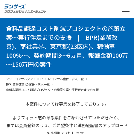
食料品調達コスト削減プロジェクトの施策立
案～実行伴走までの支援
|
BPR(業務改
善)、商社業界、東京都(23区内)、稼働率
100%～、契約期間3～6ヵ月、報酬金額100万
～150万円の案件
フリーコンサルタント TOP
全コンサル案件・求人一覧
BPR(業務改善)の案件・求人一覧
食料品調達コスト削減プロジェクトの施策立案～実行伴走までの支援
本案件については募集を終了しております。
よりフィット感のある案件を
ご紹介させていただきたく、
まずは会員登録のうえ、
ご希望条件と
職務経歴書の
アップロード
を
お願いいたします。