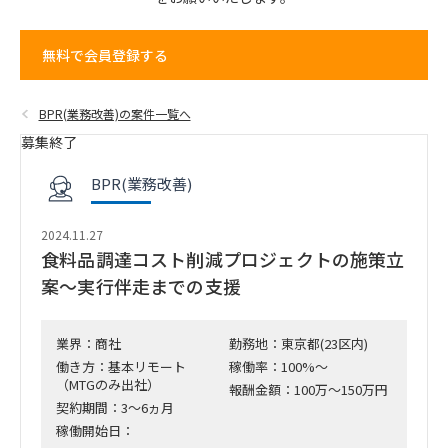
無料で会員登録する
BPR(業務改善)の案件一覧へ
募集終了
BPR(業務改善)
2024.11.27
食料品調達コスト削減プロジェクトの施策立
案～実行伴走までの支援
業界：商社
勤務地：東京都(23区内)
働き方：基本リモート
稼働率：100%～
（MTGのみ出社）
報酬金額：100万～150万円
契約期間：3～6ヵ月
稼働開始日：