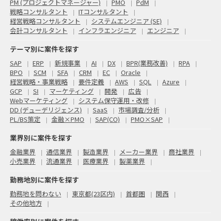
PM (プロジェクトマネージャー)
PMO
PdM
戦略コンサルタント
ITコンサルタント
経営戦略コンサルタント
システムエンジニア (SE)
会計コンサルタント
インフラエンジニア
エンジニア
テーマ別に案件を探す
SAP
ERP
新規事業
AI
DX
BPR(業務改善)
RPA
BPO
SCM
SFA
CRM
EC
Oracle
経営戦略・事業戦略
要件定義
AWS
SQL
Azure
GCP
SI
マーケティング
開発
広告
Webマーケティング
システム保守運用・改修
DD (デューデリジェンス)
SaaS
市場調査/分析
PL/BS策定
金融×PMO
SAP(CO)
PMO×SAP
業界別に案件を探す
金融業界
通信業界
製造業界
メーカー業界
商社業界
小売業界
流通業界
医療業界
製薬業界
勤務地別に案件を探す
勤務地を問わない
東京都(23区内)
首都圏
関西
その他地方