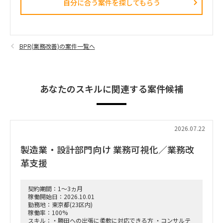
自分に合う案件を探してもらう​
BPR(業務改善)の案件一覧へ
あなたのスキルに関連する案件候補
2026.07.22
製造業・設計部門向け 業務可視化／業務改
革支援
契約期間：1～3ヵ月
稼働開始日：2026.10.01
勤務地：東京都(23区内)
稼働率：100%
スキル：・勝田への出張に柔軟に対応できる方 ・コンサルテ