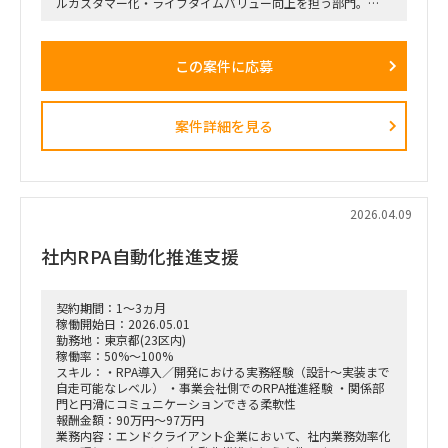
ルカスタマー化・ライフタイムバリュー向上を担う部門。
・上記組織では、従来のプロダクト別組織から、興味関心軸型
組織へ移行。
・依頼元組織はD2C（パーソナルエンターテインメントプロダ
この案件に応募
クト＝ヘッドホン・スピーカー等）を担当し、新規ビジネスの
POCを直営店・Webで現場実装する役割を担う。
・新規開発と既存カテゴリービジネスを限られたリソースで回
しきるには、土台となるオペレーション効率化・業務標準化が
案件詳細を見る
不可欠。だがその専門人材が社内におらず、既存メンバーが兼
務で対応。
依頼業務：
・データ統合／製販オペレーション。日次・週次・月次の各頻
度で売上状況を見て在庫補給を判断し、月末月初に実績を踏ま
2026.04.09
えて事業計画・販売計画を見直すサイクルを、データ統合と可
視化で回る状態にする。
社内RPA自動化推進支援
・様々な種類・量のデータをざっと紐解き、経営層が意思決定
しやすい形／現場でオペレーションが回る形に整理。
・この領域は依頼元組織の上位者含め「最低限の精度が担保さ
契約期間：1～3ヵ月
れればよい・AI化で工数削減」という合意があり、AI／BIと相
稼働開始日：2026.05.01
性が良い。1〜2ヶ月でガッツリ作り込み、担当が1人抜けても
勤務地：東京都(23区内)
成立する状態にしたい。
稼働率：50%～100%
スキル：・RPA導入／開発における実務経験（設計〜実装まで
自走可能なレベル） ・事業会社側でのRPA推進経験 ・関係部
門と円滑にコミュニケーションできる柔軟性
報酬金額：90万円～97万円
業務内容：エンドクライアント企業において、社内業務効率化