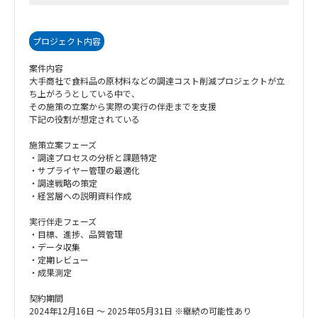
プロジェクト内容
案件内容
大手商社で食料品の原材料などの調達コスト削減プロジェクトが立
ち上がろうとしている中で、
その施策の立案から実際の実行の伴走までを支援
下記の役割が想定されている
施策立案フェーズ
・調達プロセスの分析と課題特定
・サプライヤー管理の最適化
・調達戦略の策定
・経営層への説明資料作成
実行伴走フェーズ
・目標、進捗、品質管理
・データ収集
・定期レビュー
・成果測定
契約期間
2024年12月16日 〜 2025年05月31日 ※継続の可能性あり