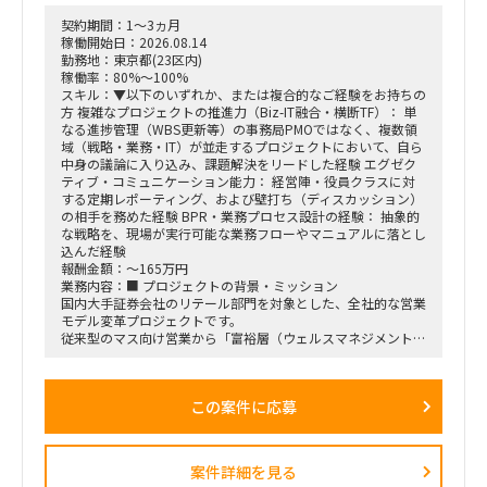
・行動観察、ヒアリング、課題分析から施策立案までの実行
契約期間：1～3ヵ月
・調査・分析結果の構造化および資料化
稼働開始日：2026.08.14
・費用対効果の試算、ロードマップ策定
勤務地：東京都(23区内)
・下位メンバーのリードおよびタスク管理
稼働率：80%～100%
・幹部層向け報告資料の作成、プレゼンテーション支援
スキル：▼以下のいずれか、または複合的なご経験をお持ちの
方 複雑なプロジェクトの推進力（Biz-IT融合・横断TF）： 単
■契約条件
なる進捗管理（WBS更新等）の事務局PMOではなく、複数領
・参画期間：2026年10月1日～2026年12月28日
域（戦略・業務・IT）が並走するプロジェクトにおいて、自ら
または2027年1月31日まで
中身の議論に入り込み、課題解決をリードした経験 エグゼク
・稼働率：100％想定
ティブ・コミュニケーション能力： 経営陣・役員クラスに対
する定期レポーティング、および壁打ち（ディスカッション）
■勤務地・働き方
の相手を務めた経験 BPR・業務プロセス設計の経験： 抽象的
・出張先：茨城県ひたちなか市・勝田駅周辺
な戦略を、現場が実行可能な業務フローやマニュアルに落とし
・勝田への訪問頻度は週によって変動
込んだ経験
・訪問が発生しない週もある一方、プロジェクト中盤は週3～
報酬金額：～165万円
4日程度の出張が発生する可能性あり
業務内容：■ プロジェクトの背景・ミッション
・プロジェクト開始直後および終了前は、出張頻度が比較的少
国内大手証券会社のリテール部門を対象とした、全社的な営業
なくなる想定
モデル変革プロジェクトです。
・勝田出張以外の日はリモートワーク
従来型のマス向け営業から「富裕層（ウェルスマネジメント）
・必要に応じて元請会社の麹町出社
特化型」へのシフトを掲げ、本件は「FY26業務計画の中核施
策」として経営陣・役員クラスが直接スポンサーを務める最重
要エンゲージメントとなっています。
この案件に応募
戦略ファームが描いた絵に留まらず、組織再編、営業プロセス
設計、AIツールの導入、人材育成を同時並行で進め、現場の行
動変容までを一気通貫で実現することが本プロジェクトの最大
のミッションです。
案件詳細を見る