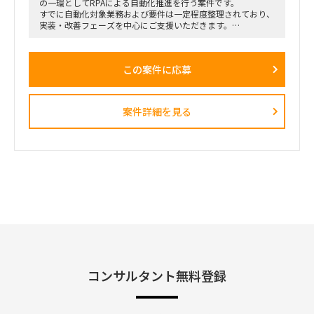
の一環としてRPAによる自動化推進を行う案件です。
すでに自動化対象業務および要件は一定程度整理されており、
実装・改善フェーズを中心にご支援いただきます。
情報システム部門のリソース不足に伴い、外部人材にて即戦力
として参画いただく想定です。
この案件に応募
■想定業務：
・RPAシナリオ設計／開発／テスト／実装
・既存RPAの改修・最適化
・業務部門との要件確認／調整
案件詳細を見る
・運用設計およびマニュアル整備
・情報システム部門との連携・技術サポート
■体制：
情報システム部門配下での支援（詳細は面談時）
■期間：中期想定（詳細応相談）
■出社の仕方について：
ハイブリッド勤務（東京都千代田区／最寄り駅付近）
コンサルタント無料登録