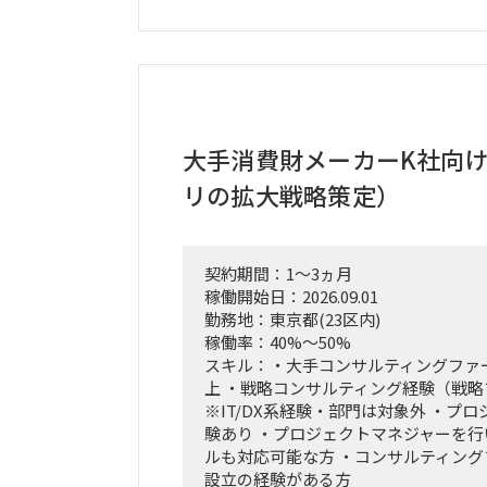
・3ヶ月間の検証マイルストーン（ガ
計および進行管理。
・市場調査、ヒアリング対象（パート
定・実行。
・収集したデータの分析と、それに基
プデート。
・事業計画、ターゲット層の選定、市
大手消費財メーカーK社向
・週1回または隔週1回程度の定例ミ
リの拡大戦略策定）
よび進捗報告。
契約期間：1～3ヵ月
稼働開始日：2026.09.01
勤務地：東京都(23区内)
稼働率：40%～50%
スキル：・大手コンサルティングファ
上 ・戦略コンサルティング経験（戦
※IT/DX系経験・部門は対象外 ・プ
験あり ・プロジェクトマネジャーを
ルも対応可能な方 ・コンサルティン
設立の経験がある方