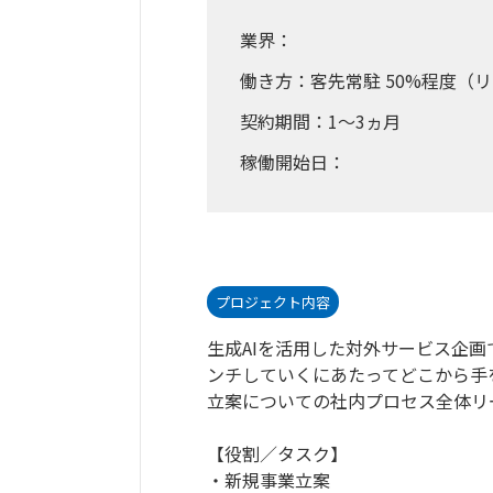
業界：
働き方：客先常駐 50%程度（リ
契約期間：1～3ヵ月
稼働開始日：
プロジェクト内容
生成AIを活用した対外サービス企
ンチしていくにあたってどこから手
立案についての社内プロセス全体リ
【役割／タスク】
・新規事業立案