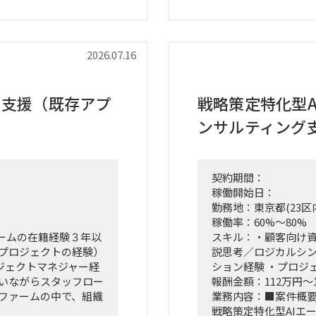
ントチャート等）の設
び競合モデル調査を
・M&A・アライアン
ナー等）の調査・選
ンス（BDD）の実行
・財務モデリング（
2026.07.16
づいた初期仮説のアッ
を用いた事業計画の
・新規事業開発にお
場規模の再見直し。
ング、PoC（概念実
け支援（既存アプ
戦略策定特化型A
ーティングへの参加、お
・事業再生に向けた
ンサルティング
フォリオマネジメン
ト削減実行支援
契約期間：
稼働開始日：
勤務地：東京都(23区
稼働率：60%～80%
ームの在籍経験３年以
スキル：・顧客向け資
略プロジェクトの経験）
説思考／ロジカルシン
ロジェクトマネジャー経
ション経験 ・プロジ
行いながらスタッフロー
報酬金額：112万円～
グファームの中で、組織
業務内容：■案件概
戦略策定特化型AIエ