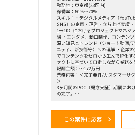
勤務地：東京都(23区内)
稼働率：60%～70%
スキル：・デジタルメディア（YouTube
SNS）の企画・運営・立ち上げ実績 ・
1→10）におけるプロジェクトマネジ
験 ・エンタメ、動画制作、コンテン
深い知見とトレンド（ショート動画/
ニティ、新技術等）への理解 ・企業の
でコンテンツをゼロから生んでIP化す
ァクトに基づいて自走しながら業務を
報酬金額：～172万円
業務内容：＜完了要件/カスタマーサ
＞
3ヶ月間のPOC（概念実証）期間にお
の完了。
検証結果（ファクトデータ）に基づい
市場規模予測のブラッシュアップ。
この案件に応募
＜業務内容＞
・稟議通過後の実務（POCフェーズ
の推進、リード。