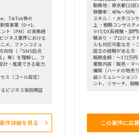
勤務地：東京都(23区
稼働率：40%～50%
、TikTok等の
スキル：・大手コン
新規事業（0→1、
上 ・戦略コンサルテ
メント（PM）の実務経
※IT/DX系経験・部
ツビジネス業界における
験あり ・プロジェク
アニメ、ファンコミュ
ルも対応可能な方 ・
方向性（「SNS起点
設立の経験がある方
る」等）を理解し、フ
報酬金額：～172万円
設計・推進できる能力
業務内容：販売・マ
構築（ハードの物売
クセス（ゴール設定）
益シミュレーション
ント、リサーチ、戦
けるビジネス仮説検証
＜業務内容＞
た、事業計画書および
「全社戦略・中期経
く、正解がない難易度
る立場で携わってい
案件詳細を見る
この案件に応
（例）
）におけるプロジェクト
・全社戦略・事業戦
・市場環境分析、潜在