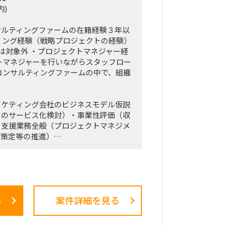
内)
サルティングファームの在籍経験３年以
ィング経験（戦略プロジェクトの経験）
門は対象外 ・プロジェクトマネジャー経
トマネジャーを行いながらスタッフロー
コンサルティングファームの中で、組織
ーケティング会社のビジネスモデル仮説
りのサービス化検討）・事業性評価（収
）支援業務全般（プロジェクトマネジメ
略策定等の推進）
営計画の策定」のような「抽象度が高
の高いPJ」にプロジェクトをリードす
る方
募
案件詳細を見る
略および中期経営計画策定
市場規模（TAM、SAM）の推計、およ