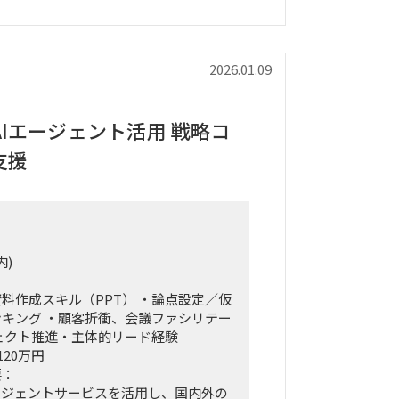
通じた成長戦略立案
ス戦略の立案、ビジネスデューデリジェ
、および買収後のPMI支援
トップライン・コストの構成要素分解）
2026.01.09
蓋然性検証と買収効果定量化
ける事業コンセプト策定、プロトタイピ
証）の設計、および市場参入戦略策定
Iエージェント活用 戦略コ
不採算事業の見直し、プロダクトポート
支援
ト、組織再編計画策定、および全社コス
内)
料作成スキル（PPT） ・論点設定／仮
キング ・顧客折衝、会議ファシリテー
ェクト推進・主体的リード経験
120万円
要：
ージェントサービスを活用し、国内外の