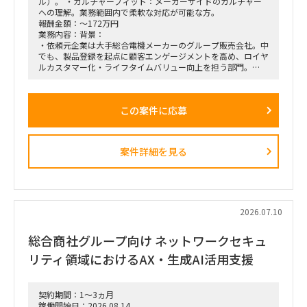
ル）。 ・カルチャーフィット：メーカーサイドのカルチャー
への理解。業務範囲内で柔軟な対応が可能な方。
報酬金額：～172万円
業務内容：背景：
・依頼元企業は大手総合電機メーカーのグループ販売会社。中
でも、製品登録を起点に顧客エンゲージメントを高め、ロイヤ
ルカスタマー化・ライフタイムバリュー向上を担う部門。
・上記組織では、従来のプロダクト別組織から、興味関心軸型
組織へ移行。
・依頼元組織はD2C（パーソナルエンターテインメントプロダ
この案件に応募
クト＝ヘッドホン・スピーカー等）を担当し、新規ビジネスの
POCを直営店・Webで現場実装する役割を担う。
・新規開発と既存カテゴリービジネスを限られたリソースで回
しきるには、土台となるオペレーション効率化・業務標準化が
案件詳細を見る
不可欠。だがその専門人材が社内におらず、既存メンバーが兼
務で対応。
依頼業務：
・データ統合／製販オペレーション。日次・週次・月次の各頻
度で売上状況を見て在庫補給を判断し、月末月初に実績を踏ま
2026.07.10
えて事業計画・販売計画を見直すサイクルを、データ統合と可
視化で回る状態にする。
総合商社グループ向け ネットワークセキュ
・様々な種類・量のデータをざっと紐解き、経営層が意思決定
リティ領域におけるAX・生成AI活用支援
しやすい形／現場でオペレーションが回る形に整理。
・この領域は依頼元組織の上位者含め「最低限の精度が担保さ
れればよい・AI化で工数削減」という合意があり、AI／BIと相
契約期間：1～3ヵ月
性が良い。1〜2ヶ月でガッツリ作り込み、担当が1人抜けても
稼働開始日：2026.08.14