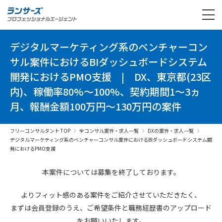
デジタルマーケティング系のベンチャーコン
サル案件におけるBIダッシュボードシステム
開発におけるPMO支援
|
DX、東京都(23区
内)、稼働率80%～100%、契約期間1～3ヵ
月、報酬金額100万円～130万円の案件
フリーコンサルタント TOP
全コンサル案件・求人一覧
DXの案件・求人一覧
デジタルマーケティング系のベンチャーコンサル案件におけるBIダッシュボードシステム開
発におけるPMO支援
本案件については募集を終了しております。
よりフィット感のある案件を
ご紹介させていただきたく、
まずは会員登録のうえ、
ご希望条件と
職務経歴書の
アップロード
を
お願いいたします。