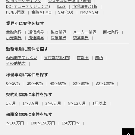
Webマーケティング
システム保守運用・改修
DD (デューデリジェンス)
SaaS
市場調査/分析
PL/BS策定
金融×PMO
SAP(CO)
PMO×SAP
業界別に案件を探す
金融業界
通信業界
製造業界
メーカー業界
商社業界
小売業界
流通業界
医療業界
製薬業界
勤務地別に案件を探す
勤務地を問わない
東京都(23区内)
首都圏
関西
その他地方
稼働率別に案件を探す
0〜20%
20〜40%
40〜60%
60〜80%
80〜100%
契約期間別に案件を探す
1ヵ月
1～3ヵ月
3～6ヵ月
6～12ヵ月
1年以上
報酬金額別に案件を探す
〜100万円
100〜150万円
150万円〜