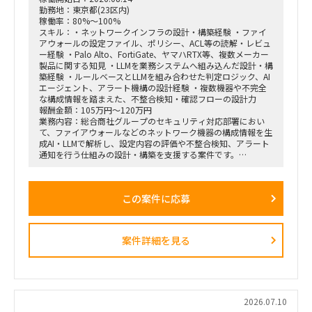
成立する状態にしたい。
勤務地：東京都(23区内)
稼働率：80%～100%
スキル：・ネットワークインフラの設計・構築経験 ・ファイ
アウォールの設定ファイル、ポリシー、ACL等の読解・レビュ
ー経験 ・Palo Alto、FortiGate、ヤマハRTX等、複数メーカー
製品に関する知見 ・LLMを業務システムへ組み込んだ設計・構
築経験 ・ルールベースとLLMを組み合わせた判定ロジック、AI
エージェント、アラート機構の設計経験 ・複数機器や不完全
な構成情報を踏まえた、不整合検知・確認フローの設計力
報酬金額：105万円～120万円
業務内容：総合商社グループのセキュリティ対応部署におい
て、ファイアウォールなどのネットワーク機器の構成情報を生
成AI・LLMで解析し、設定内容の評価や不整合検知、アラート
通知を行う仕組みの設計・構築を支援する案件です。
FortiGate、Palo Alto Networks、ヤマハRTXシリーズなど、メ
ーカーごとに異なる設定ファイルやポリシー、ACL、セグメン
テーション情報を統一的に取り扱い、ネットワークセキュリテ
この案件に応募
ィ上の問題や設定不備を検出できるAIエージェントの開発を想
定しています。
LLMのみで判断するのではなく、ルールベースロジックやパタ
ーンテストを組み合わせ、出力のブレを抑えながら、人間によ
案件詳細を見る
る確認を適切に挟むハイブリッド型の仕組みを構築していただ
きます。
■主な業務内容
・ファイアウォール設定ファイルの解析・レビュー
・ネットワーク構成、ポリシー、ACL、セグメンテーションの
2026.07.10
評価観点整理