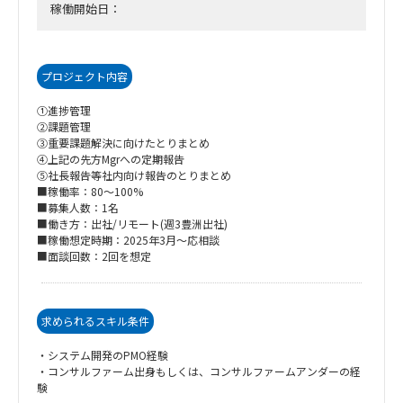
稼働開始日：
プロジェクト内容
①進捗管理
②課題管理
③重要課題解決に向けたとりまとめ
④上記の先方Mgrへの定期報告
⑤社長報告等社内向け報告のとりまとめ
■稼働率：80～100%
■募集人数：1名
■働き方：出社/リモート(週3豊洲出社)
■稼働想定時期：2025年3月～応相談
■面談回数：2回を想定
求められるスキル条件
・システム開発のPMO経験
・コンサルファーム出身もしくは、コンサルファームアンダーの経
験