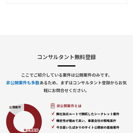
• ヘルプデスクシステム
• 入退館管理システム
• 来客管理システム
• 経費精算システム
• IT申請ワークフローなど
3. ベンダーマネジメント
• 開発ベンダーとの調整
• スケジュール管理
• 品質管理
• 課題・リスク管理
• 障害対応管理
コンサルタント無料登録
4. 業務部門対応
• 要件ヒアリング
• 業務整理
ここでご紹介している案件は公開案件のみです。
• システム化検討
非公開案件も多数
あるため、まずはコンサルタント登録からお気
• 利用部門との各種調整
• 利用マニュアル整備
軽にお問合せください。
■求める人物像
• 指示待ちではなく主体的に動ける方
• 複数案件を同時並行で管理できる方
• 課題を整理して関係者を巻き込める方
• 業務とシステム双方の観点で提案できる方
• ベンダー任せにせず推進できる方