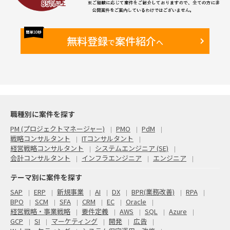
無料登録
案件紹介
で
へ
職種別に案件を探す
PM (プロジェクトマネージャー)
PMO
PdM
戦略コンサルタント
ITコンサルタント
経営戦略コンサルタント
システムエンジニア (SE)
会計コンサルタント
インフラエンジニア
エンジニア
テーマ別に案件を探す
SAP
ERP
新規事業
AI
DX
BPR(業務改善)
RPA
BPO
SCM
SFA
CRM
EC
Oracle
経営戦略・事業戦略
要件定義
AWS
SQL
Azure
GCP
SI
マーケティング
開発
広告