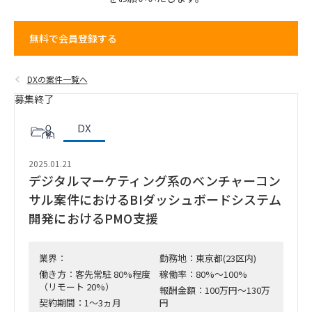
無料で会員登録する
DXの案件一覧へ
募集終了
DX
2025.01.21
デジタルマーケティング系のベンチャーコン
サル案件におけるBIダッシュボードシステム
開発におけるPMO支援
業界：
勤務地：東京都(23区内)
働き方：客先常駐 80%程度
稼働率：80%～100%
（リモート 20%）
報酬金額：100万円～130万
契約期間：1～3ヵ月
円