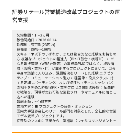
証券リテール営業構造改革プロジェクトの運
営支援
契約期間：1～3ヵ月
稼働開始日：2026.08.14
勤務地：東京都(23区内)
稼働率：80%～100%
スキル：▼以下のいずれか、または複合的なご経験をお持ちの
方 複雑なプロジェクトの推進力（Biz-IT融合・横断TF）： 単
なる進捗管理（WBS更新等）の事務局PMOではなく、複数領
域（戦略・業務・IT）が並走するプロジェクトにおいて、自ら
中身の議論に入り込み、課題解決をリードした経験 エグゼク
ティブ・コミュニケーション能力： 経営陣・役員クラスに対
する定期レポーティング、および壁打ち（ディスカッション）
の相手を務めた経験 BPR・業務プロセス設計の経験： 抽象的
な戦略を、現場が実行可能な業務フローやマニュアルに落とし
込んだ経験
報酬金額：～165万円
業務内容：■ プロジェクトの背景・ミッション
国内大手証券会社のリテール部門を対象とした、全社的な営業
モデル変革プロジェクトです。
従来型のマス向け営業から「富裕層（ウェルスマネジメント）
特化型」へのシフトを掲げ、本件は「FY26業務計画の中核施
策」として経営陣・役員クラスが直接スポンサーを務める最重