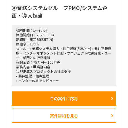
・各メーカー製品に対応した設定解析モジュールの設計
④業務システムグループPMO/システム企
・LLMとルールベースロジックを組み合わせた判定ロジックの
設計
画・導入担当
・複数ネットワーク機器を横断した構成比較・不整合検知
・IPアドレスの相違や拠点ごとのフォーマット差異などの検出
・不整合発生時のアラート機構および人間による確認フローの
契約期間：1～3ヵ月
設計
稼働開始日：2026.08.14
・AIエージェントの設計・作り込み
勤務地：東京都(23区内)
・ネットワーク知識が浅いメンバーへの説明、教育・仕組み化
稼働率：100%
・プロジェクト推進、課題整理、改善提案
スキル：• 業務システム導入・運用経験(5年以上) • 要件定義経
験 • ベンダーマネジメント経験 • プロジェクト推進経験 • ユー
■求める人物像
ザー部門との折衝経験
・プロジェクトを主体的にリードできる方
報酬金額：75万円～105万円
・不足している論点や課題を自ら発見し、改善提案まで行える
業務内容：■業務内容
方
1. ERP導入プロジェクトの推進支援
・ネットワークと生成AIの双方に知見を持ち、両領域をつなげ
• 要件整理、論点整理
て設計できる方
• ベンダー成果物レビュー
・技術的な内容を、ネットワーク知識が浅いメンバーにも分か
• 課題管理、進捗管理
りやすく説明できる方
• UAT計画・実施支援
・「なぜこの観点を確認する必要があるのか」という背景まで
• 移行計画策定支援
含めて、仕組み化・教育ができる方
この案件に応募
• 会議運営および議事録作成
■契約条件
2. 業務システム導入・刷新支援
・開始時期：2026年8月1日予定
以下システムの導入・改善案件推進
・契約期間：初回2カ月予定
案件詳細を見る
• 人事システム
※初回はトライアル的な位置付け。以降、継続の可能性あり
• Salesforce/Kintone
・稼働率：80～100％
• ワークフローシステム
・勤務形態：リモートベース