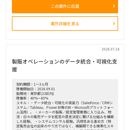
要エンゲージメントとなっています。
この案件に応募
戦略ファームが描いた絵に留まらず、組織再編、営業プロセス
設計、AIツールの導入、人材育成を同時並行で進め、現場の行
動変容までを一気通貫で実現することが本プロジェクトの最大
のミッションです。
案件詳細を見る
■ 担当いただくポジション・役割
「横断タスクフォース（TF）の実質的な推進リードおよび中
身の企画検討」
単なる進捗管理（事務局型PMO）ではなく、ビジネスと
IT（AI）の両面から中身の議論に入り込み、プロジェクトを実
2026.07.16
質的にドライブさせるプレイングマネージャーとしての役割を
期待しています。
製販オペレーションのデータ統合・可視化支
■ 具体的な業務内容
援
富裕層向けセグメント戦略、KPI設計、新営業モデル設計など
の「上流企画」と、現場への落とし込み・タスクフォースの推
進を同時進行（アジャイル的）で回していただきます。
契約期間：1～3ヵ月
経営・役員クラスに対する定期的なレポーティングおよび直接
稼働開始日：2026.09.01
のディスカッション（壁打ち）への参画。
勤務地：東京都(23区内)
「バディAI」「AIロープレ」「ダッシュボード」等の最先端ツ
稼働率：40%～80%
ールの要件定義から、それを現場の営業員にどう使わせるか
スキル：・データ統合・可視化の実装力（Salesforce／CRMシ
（行動変容設計）までの定着化支援。
ステム／Tableau、Power BI等のBI・Microsoftプラットフォー
支店長やトップ営業経験を持つクライアント（証券会社側）の
ム活用）。 ・メーカーの製販／経営管理業務に入り込み、物
コアメンバーとタッグを組み、現場のリアルな知見を取り込み
流・日々の販売データを経営の意思決定に繋げる仕組みを構築
ながら実効性の高い設計を行います。
した経験。 ・システムコンサル経験。汎用性ある進め方（特
定販売会社の旧来のやり方ではなく、横展開できる標準化スキ