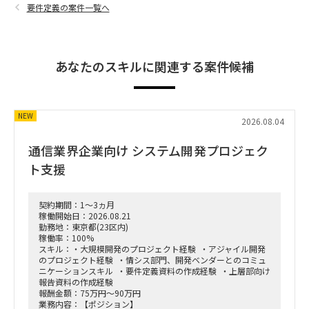
要件定義の案件一覧へ
あなたのスキルに関連する案件候補
NEW
2026.08.04
通信業界企業向け システム開発プロジェク
ト支援
契約期間：1～3ヵ月
稼働開始日：2026.08.21
勤務地：東京都(23区内)
稼働率：100%
スキル：・大規模開発のプロジェクト経験 ・アジャイル開発
のプロジェクト経験 ・情シス部門、開発ベンダーとのコミュ
ニケーションスキル ・要件定義資料の作成経験 ・上層部向け
報告資料の作成経験
報酬金額：75万円～90万円
業務内容：【ポジション】