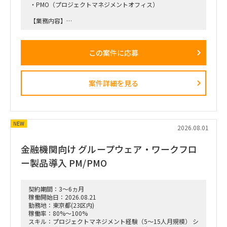
・PMO（プロジェクトマネジメントオフィス）
【業務内容】
・スケジュール・課題・リスク管理
・各種会議体における進捗報告・報告資料作成
・会議体のファシリテーション
この案件に応募
・PM及び各チーム間のコミュニケーション支援
・上層部向けの報告資料の作成
・期間：ASAP（初月1ヶ月契約予定）
案件詳細を見る
・勤務形態：基本リモート（必要に応じて出社あり）
NEW
2026.08.01
金融機関向け グループウェア・ワークフロ
ー製品導入 PM/PMO
契約期間：3～6ヵ月
稼働開始日：2026.08.21
勤務地：東京都(23区内)
稼働率：80%～100%
スキル：プロジェクトマネジメント経験（5〜15人月規模） シ