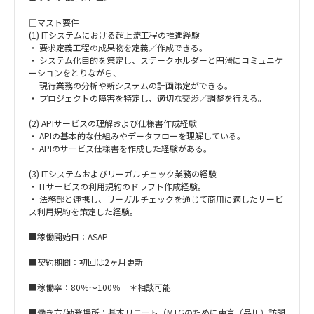
□マスト要件
(1) ITシステムにおける超上流工程の推進経験
・ 要求定義工程の成果物を定義／作成できる。
・ システム化目的を策定し、ステークホルダーと円滑にコミュニケ
ーションをとりながら、
現行業務の分析や新システムの計画策定ができる。
・ プロジェクトの障害を特定し、適切な交渉／調整を行える。
(2) APIサービスの理解および仕様書作成経験
・ APIの基本的な仕組みやデータフローを理解している。
・ APIのサービス仕様書を作成した経験がある。
(3) ITシステムおよびリーガルチェック業務の経験
・ ITサービスの利用規約のドラフト作成経験。
・ 法務部と連携し、リーガルチェックを通じて商用に適したサービ
ス利用規約を策定した経験。
■稼働開始日：ASAP
■契約期間：初回は2ヶ月更新
■稼働率：80％～100％ ＊相談可能
■働き方/勤務場所：基本リモート（MTGのために東京（品川）訪問