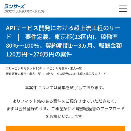
APIサービス開発における超上流工程のリー
ド
|
要件定義、東京都(23区内)、稼働率
80%～100%、契約期間1～3ヵ月、報酬金額
120万円～270万円の案件
フリーコンサルタント TOP
全コンサル案件・求人一覧
要件定義の案件・求人一覧
APIサービス開発における超上流工程のリード
本案件については募集を終了しております。
よりフィット感のある案件を
ご紹介させていただきたく、
まずは会員登録のうえ、
ご希望条件と
職務経歴書の
アップロード
を
お願いいたします。