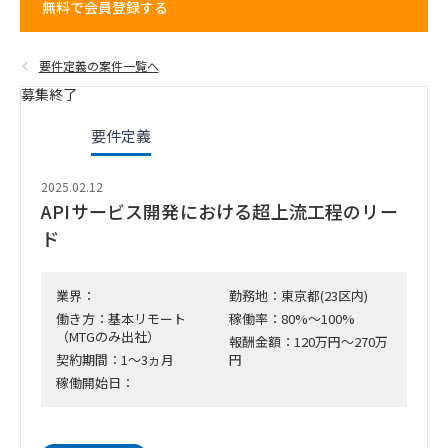
無料で会員登録する
要件定義の案件一覧へ
募集終了
要件定義
2025.02.12
APIサービス開発における超上流工程のリー
ド
業界：
勤務地：東京都(23区内)
働き方：基本リモート
稼働率：80%～100%
（MTGのみ出社）
報酬金額：120万円～270万
契約期間：1～3ヵ月
円
稼働開始日：