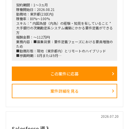
■ 環境概要
契約期間：1～3ヵ月
主な環境・製品:
稼働開始日：2026.08.21
グループウェア/WF: POWER EGG
勤務地：東京都(23区内)
データ連携/移行: ASTERIA Warp, IBMクラウド環境, Notes DB
稼働率：80%～100%
インフラ: クラウド環境（IBMクラウド、Azure、AWS等）、仮
スキル：* 内国為替（内為）の経験・知見を有していること *
想環境
大手銀行の次期勘定系システム構築にかかる要件定義ができる
方
■求める人物像:
報酬金額：～112万円
主体的にプロジェクトを推進できる方
業務内容：■募集背景：要件定義フェーズにおける要員増強の
課題を整理し、関係者を巻き込みながら解決へと導ける方
ため
金融系案件に求められる正確性・慎重さ・高い調整力をお持ち
■勤務形態：現地（東京都内）とリモートのハイブリッド
の方
■参画時期：8月または9月
■ロール：要件定義工程の支援
■諸条件
■クラス：マネジメント又は実務
・勤務地関連：東京 or 大阪のプロジェクトを想定。
テレワーク等のリモートでの作業がメインで出張ベースで客
この案件に応募
先への訪問をお願いすることがあります。
・稼働率：100％
案件詳細を見る
2026.07.20
Salesforce 導入