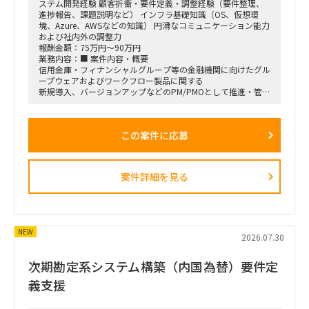
ステム開発経験 顧客折衝・要件定義・調整経験（要件整理、
進捗報告、課題説明など） インフラ基礎知識（OS、仮想環
境、Azure、AWSなどの知識） 円滑なコミュニケーション能力
および社内外の調整力
報酬金額：75万円～90万円
業務内容：■ 案件内容・概要
信用金庫・フィナンシャルグループ等の金融機関に向けたグル
ープウェアおよびワークフロー製品に関する
新規導入、バージョンアップなどのPM/PMOとして推進・管理
業務いただける方の募集となります。
金融機関と社内メンバー・協力会社との間に立ち、プロジェク
ト全体のコントロールやコミュニケーションを担っていただき
この案件に応募
ます。
※想定規模: 5〜15人月のプロジェクト複数
■ 業務内容
案件詳細を見る
・推進・進捗・課題管理
・要件定義〜計画立案、進捗管理、課題抽出・整理および解決
の推進
・成果物の品質管理（5〜15人月規模のプロジェクト）
・金融機関との要件整理、進捗報告、課題説明
NEW
・ステークホルダーおよび関係部署・協力会社との調整・ブリ
2026.07.30
ッジ業務
・データ移行・構築支援（Notes/ASTERIA Warp等）
次期勘定系システム構築（内国為替）要件定
・代表的なNotesDBの解析・要件定義支援・データ移行検討
・ASTERIA Warpを用いたデータ移行の検討・支援
義支援