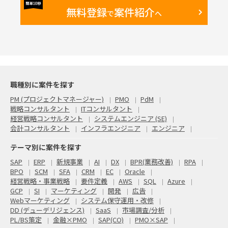
無料登録
案件紹介
で
へ
職種別に案件を探す
PM (プロジェクトマネージャー)
PMO
PdM
戦略コンサルタント
ITコンサルタント
経営戦略コンサルタント
システムエンジニア (SE)
会計コンサルタント
インフラエンジニア
エンジニア
テーマ別に案件を探す
SAP
ERP
新規事業
AI
DX
BPR(業務改善)
RPA
BPO
SCM
SFA
CRM
EC
Oracle
経営戦略・事業戦略
要件定義
AWS
SQL
Azure
GCP
SI
マーケティング
開発
広告
Webマーケティング
システム保守運用・改修
DD (デューデリジェンス)
SaaS
市場調査/分析
PL/BS策定
金融×PMO
SAP(CO)
PMO×SAP