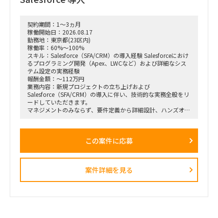
契約期間：1～3ヵ月
稼働開始日：2026.08.17
勤務地：東京都(23区内)
稼働率：60%～100%
スキル：Salesforce（SFA/CRM）の導入経験 Salesforceにおけ
るプログラミング開発（Apex、LWCなど）および詳細なシス
テム設定の実務経験
報酬金額：～112万円
業務内容：新規プロジェクトの立ち上げおよび
Salesforce（SFA/CRM）の導入に伴い、技術的な実務全般をリ
ードしていただきます。
マネジメントのみならず、要件定義から詳細設計、ハンズオン
でのシステム設定や開発まで、裁量を持って幅広くお任せしま
す。
この案件に応募
【具体的な業務例】
Salesforce（SFA/CRM）の導入、カスタマイズ、および詳細設
定
案件詳細を見る
Apex、Visualforce、Lightning Web Components（LWC）な
どを用いたプログラミング・開発実務が出来る方
クライアントの要望に応じた技術的な要件定義、および仕様設
計