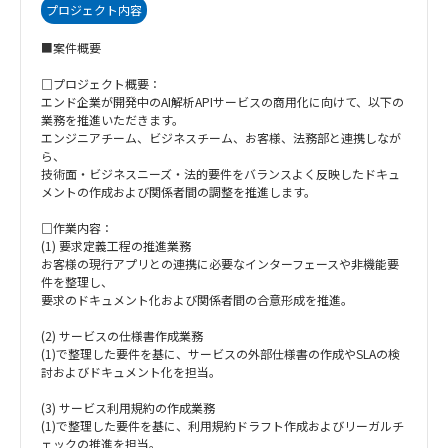
プロジェクト内容
■案件概要
□プロジェクト概要：
エンド企業が開発中のAI解析APIサービスの商用化に向けて、以下の
業務を推進いただきます。
エンジニアチーム、ビジネスチーム、お客様、法務部と連携しなが
ら、
技術面・ビジネスニーズ・法的要件をバランスよく反映したドキュ
メントの作成および関係者間の調整を推進します。
□作業内容：
(1) 要求定義工程の推進業務
お客様の現行アプリとの連携に必要なインターフェースや非機能要
件を整理し、
要求のドキュメント化および関係者間の合意形成を推進。
(2) サービスの仕様書作成業務
(1)で整理した要件を基に、サービスの外部仕様書の作成やSLAの検
討およびドキュメント化を担当。
(3) サービス利用規約の作成業務
(1)で整理した要件を基に、利用規約ドラフト作成およびリーガルチ
ェックの推進を担当。