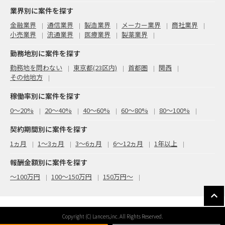
業界別に案件を探す
金融業界
通信業界
製造業界
メーカー業界
商社業界
小売業界
流通業界
医療業界
製薬業界
勤務地別に案件を探す
勤務地を問わない
東京都(23区内)
首都圏
関西
その他地方
稼働率別に案件を探す
0〜20%
20〜40%
40〜60%
60〜80%
80〜100%
契約期間別に案件を探す
1ヵ月
1～3ヵ月
3～6ヵ月
6～12ヵ月
1年以上
報酬金額別に案件を探す
〜100万円
100〜150万円
150万円〜
Copyright (C) Lancers,inc. All Rights Reserved.