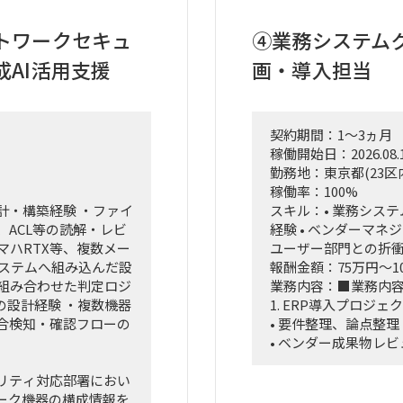
はなく、ビジネスと
頻度で売上状況を見
り込み、プロジェクトを
踏まえて事業計画・
トワークセキュ
④業務システムグ
ネージャーとしての役
合と可視化で回る状
成AI活用支援
画・導入担当
・様々な種類・量の
定しやすい形／現場
、新営業モデル設計な
・この領域は依頼元
契約期間：1～3ヵ月
込み・タスクフォース
されればよい・AI化で
稼働開始日：2026.08.
回していただきます。
と相性が良い。1〜2
勤務地：東京都(23区
ポーティングおよび直
けても成立する状態
稼働率：100%
参画。
計・構築経験 ・ファイ
スキル：• 業務システ
シュボード」等の最先端
ACL等の読解・レビ
経験 • ベンダーマネジ
営業員にどう使わせる
e、ヤマハRTX等、複数メー
ユーザー部門との折
。
システムへ組み込んだ設
報酬金額：75万円～1
アント（証券会社側）
を組み合わせた判定ロジ
業務内容：■業務内
のリアルな知見を取り
の設計経験 ・複数機器
1. ERP導入プロジ
す。
合検知・確認フローの
• 要件整理、論点整理
• ベンダー成果物レビ
• 課題管理、進捗管理
リティ対応部署におい
• UAT計画・実施支援
ーク機器の構成情報を
• 移行計画策定支援