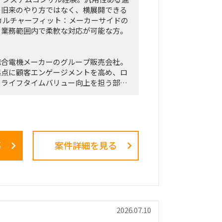
の旧来のやり方ではなく、横展開できる
カルチャーフィット：メーカーサイドの
。業務範囲内で柔軟な対応が可能な方。
総合電機メーカーのグループ販売会社。
起点に顧客エンゲージメントを高め、ロ
・ライフタイムバリュー向上を担う部
来のプロダクト別組織から、興味関心軸
（パーソナルエンターテインメントプロ
・スピーカー等）を担当し、新規ビジネ
募
案件詳細を見る
Webで現場実装する役割を担う。
テゴリービジネスを限られたリソースで
となるオペレーション効率化・業務標準
の専門人材が社内におらず、既存メンバ
2026.07.10
オペレーション。日次・週次・月次の各