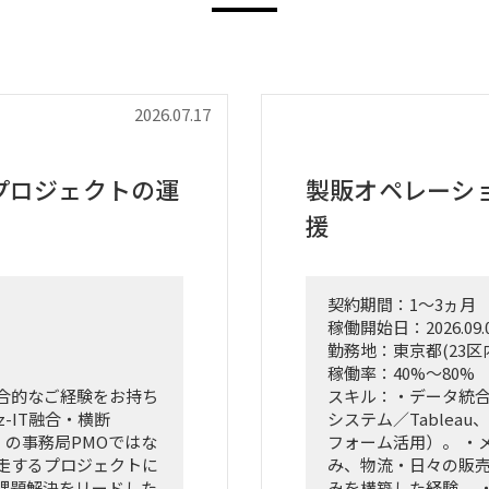
2026.07.17
プロジェクトの運
製販オペレーシ
援
契約期間：1～3ヵ月
稼働開始日：2026.09.
勤務地：東京都(23区
稼働率：40%～80%
合的なご経験をお持ち
スキル：・データ統合・
-IT融合・横断
システム／Tableau、P
）の事務局PMOではな
フォーム活用）。 ・
並走するプロジェクトに
み、物流・日々の販
課題解決をリードした
みを構築した経験。 