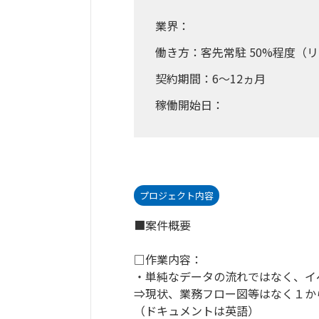
業界：
働き方：客先常駐 50%程度（リ
契約期間：6～12ヵ月
稼働開始日：
プロジェクト内容
■案件概要
□作業内容：
・単純なデータの流れではなく、イ
⇒現状、業務フロー図等はなく１か
（ドキュメントは英語）