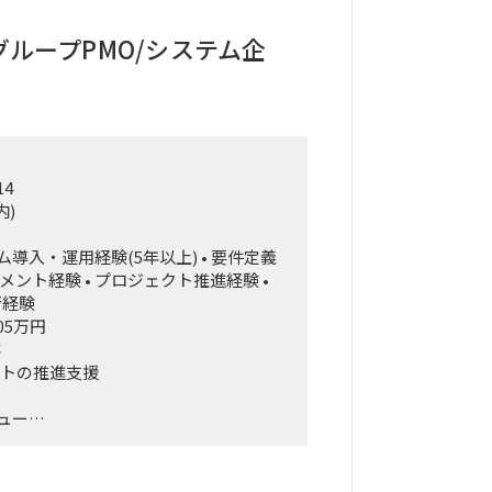
て在庫補給を判断し、月末月初に実績を
販売計画を見直すサイクルを、データ統
ループPMO/システム企
態にする。
データをざっと紐解き、経営層が意思決
でオペレーションが回る形に整理。
組織の上位者含め「最低限の精度が担保
工数削減」という合意があり、AI／BI
14
ヶ月でガッツリ作り込み、担当が1人抜
内)
にしたい。
ム導入・運用経験(5年以上) • 要件定義
メント経験 • プロジェクト推進経験 •
衝経験
05万円
容
ェクトの推進支援
ュー