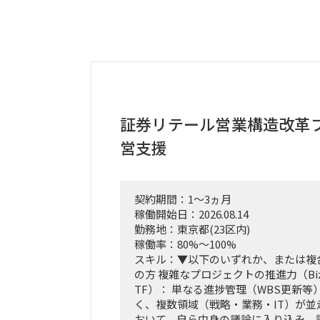
証券リテール営業構造改革
営支援
契約期間：1～3ヵ月
稼働開始日：2026.08.14
勤務地：東京都(23区内)
稼働率：80%～100%
スキル：▼以下のいずれか、または複
の方 複雑なプロジェクトの推進力（Biz
TF）： 単なる進捗管理（WBS更新等
く、複数領域（戦略・業務・IT）が
おいて、自ら中身の議論に入り込み、