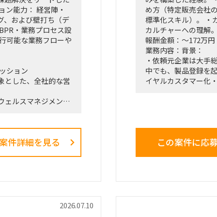
ョン能力： 経営陣・
め方（特定販売会社
グ、および壁打ち（デ
標準化スキル）。 ・
BPR・業務プロセス設
カルチャーへの理解
実行可能な業務フローや
報酬金額：～172万円
業務内容：背景：
・依頼元企業は大手
ミッション
中でも、製品登録を
象とした、全社的な営
イヤルカスタマー化
門。
ウェルスマネジメン
・上記組織では、従
「FY26業務計画の中
型組織へ移行。
直接スポンサーを務め
・依頼元組織はD2C
ます。
ダクト＝ヘッドホン
案件詳細を見る
この案件に応
組織再編、営業プロセ
スのPOCを直営店・
同時並行で進め、現場
・新規開発と既存カ
ことが本プロジェクト
回しきるには、土台
化が不可欠。だがそ
ーが兼務で対応。
的な推進リードおよび
依頼業務：
2026.07.10
・データ統合／製販