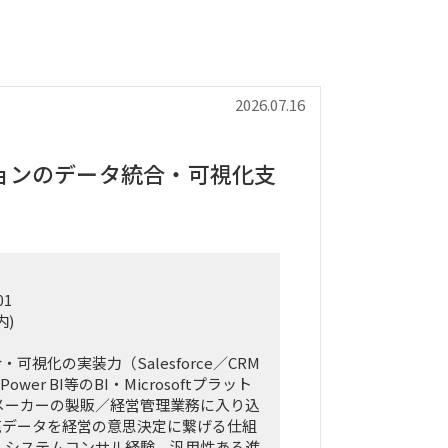
2026.07.16
ョンのデータ統合・可視化支
01
内)
可視化の実装力（Salesforce／CRM
ower BI等のBI・Microsoftプラット
メーカーの製販／経営管理業務に入り込
売データを経営の意思決定に繋げる仕組
・システムコンサル経験。汎用性ある進