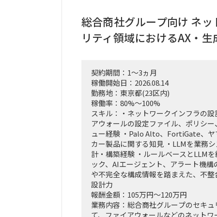
単なる進捗管理（事務局型PMO）で
IT（AI）の両面から中身の議論に入
総合商社グループ向け ネッ
実質的にドライブさせるプレイングマ
リティ領域におけるAX・生
割を期待しています。
■ 具体的な業務内容
富裕層向けセグメント戦略、KPI設計
契約期間：1～3ヵ月
どの「上流企画」と、現場への落とし
稼働開始日：2026.08.14
の推進を同時進行（アジャイル的）で
勤務地：東京都(23区内)
経営・役員クラスに対する定期的なレ
稼働率：80%～100%
接のディスカッション（壁打ち）への
スキル：・ネットワークインフラの設
「バディAI」「AIロープレ」「ダッ
アウォールの設定ファイル、ポリシー、
ツールの要件定義から、それを現場の
ュー経験 ・Palo Alto、FortiGat
か（行動変容設計）までの定着化支援
カー製品に関する知見 ・LLMを業務
支店長やトップ営業経験を持つクライ
計・構築経験 ・ルールベースとLLM
のコアメンバーとタッグを組み、現場
ック、AIエージェント、アラート機構
込みながら実効性の高い設計を行いま
や不完全な構成情報を踏まえた、不整
設計力
報酬金額：105万円～120万円
業務内容：総合商社グループのセキュ
て、ファイアウォールなどのネットワ