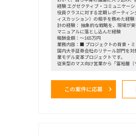
経験 エグゼクティブ・コミュニケーシ
役員クラスに対する定期レポーティン
ィスカッション）の相手を務めた経験 
計の経験： 抽象的な戦略を、現場が
マニュアルに落とし込んだ経験
報酬金額：～165万円
業務内容：■ プロジェクトの背景・
国内大手証券会社のリテール部門を対
業モデル変革プロジェクトです。
従来型のマス向け営業から「富裕層（
ト）特化型」へのシフトを掲げ、本件は
核施策」として経営陣・役員クラスが
る最重要エンゲージメントとなってい
この案件に応募
戦略ファームが描いた絵に留まらず、
ス設計、AIツールの導入、人材育成を
の行動変容までを一気通貫で実現する
の最大のミッションです。
■ 担当いただくポジション・役割
「横断タスクフォース（TF）の実質
中身の企画検討」