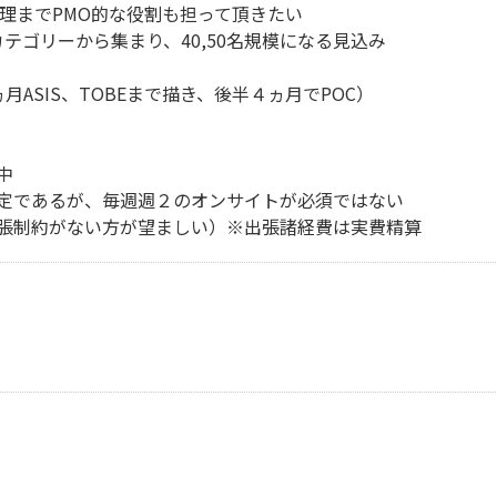
管理までPMO的な役割も担って頂きたい
テゴリーから集まり、40,50名規模になる見込み
ASIS、TOBEまで描き、後半４ヵ月でPOC）
中
定であるが、毎週週２のオンサイトが必須ではない
張制約がない方が望ましい）※出張諸経費は実費精算