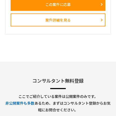
• 移行計画策定支援
含めて、仕組み化・教育ができる方
この案件に応募
• 会議運営および議事録作成
■契約条件
2. 業務システム導入・刷新支援
・開始時期：2026年8月1日予定
以下システムの導入・改善案件推進
・契約期間：初回2カ月予定
案件詳細を見る
• 人事システム
※初回はトライアル的な位置付け。以降、継続の可能性あり
• Salesforce/Kintone
・稼働率：80～100％
• ワークフローシステム
・勤務形態：リモートベース
• ヘルプデスクシステム
• 入退館管理システム
• 来客管理システム
• 経費精算システム
• IT申請ワークフローなど
3. ベンダーマネジメント
• 開発ベンダーとの調整
• スケジュール管理
• 品質管理
• 課題・リスク管理
• 障害対応管理
コンサルタント無料登録
4. 業務部門対応
• 要件ヒアリング
• 業務整理
ここでご紹介している案件は公開案件のみです。
• システム化検討
非公開案件も多数
あるため、まずはコンサルタント登録からお気
• 利用部門との各種調整
• 利用マニュアル整備
軽にお問合せください。