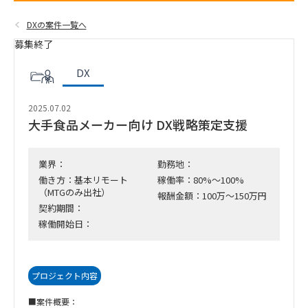
DXの案件一覧へ
募集終了
DX
2025.07.02
大手食品メーカー向け DX戦略策定支援
業界：
勤務地：
働き方：基本リモート
稼働率：80%～100%
（MTGのみ出社）
報酬金額：100万～150万円
契約期間：
稼働開始日：
プロジェクト内容
■案件概要：