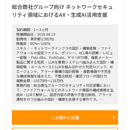
視化で回る状態にする。
総合商社グループ向け ネットワークセキュ
・様々な種類・量のデータをざっと紐解き、経営層が意思決定
リティ領域におけるAX・生成AI活用支援
しやすい形／現場でオペレーションが回る形に整理。
・この領域は依頼元組織の上位者含め「最低限の精度が担保さ
れればよい・AI化で工数削減」という合意があり、AI／BIと相
契約期間：1～3ヵ月
性が良い。1〜2ヶ月でガッツリ作り込み、担当が1人抜けても
稼働開始日：2026.08.14
成立する状態にしたい。
勤務地：東京都(23区内)
稼働率：80%～100%
スキル：・ネットワークインフラの設計・構築経験 ・ファイ
アウォールの設定ファイル、ポリシー、ACL等の読解・レビュ
ー経験 ・Palo Alto、FortiGate、ヤマハRTX等、複数メーカー
製品に関する知見 ・LLMを業務システムへ組み込んだ設計・構
築経験 ・ルールベースとLLMを組み合わせた判定ロジック、AI
エージェント、アラート機構の設計経験 ・複数機器や不完全
な構成情報を踏まえた、不整合検知・確認フローの設計力
報酬金額：105万円～120万円
業務内容：総合商社グループのセキュリティ対応部署におい
て、ファイアウォールなどのネットワーク機器の構成情報を生
成AI・LLMで解析し、設定内容の評価や不整合検知、アラート
通知を行う仕組みの設計・構築を支援する案件です。
FortiGate、Palo Alto Networks、ヤマハRTXシリーズなど、メ
ーカーごとに異なる設定ファイルやポリシー、ACL、セグメン
テーション情報を統一的に取り扱い、ネットワークセキュリテ
この案件に応募
ィ上の問題や設定不備を検出できるAIエージェントの開発を想
定しています。
LLMのみで判断するのではなく、ルールベースロジックやパタ