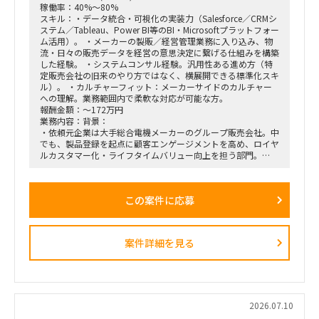
稼働率：40%～80%
ールの要件定義から、それを現場の営業員にどう使わせるか
スキル：・データ統合・可視化の実装力（Salesforce／CRMシ
（行動変容設計）までの定着化支援。
ステム／Tableau、Power BI等のBI・Microsoftプラットフォー
支店長やトップ営業経験を持つクライアント（証券会社側）の
ム活用）。 ・メーカーの製販／経営管理業務に入り込み、物
コアメンバーとタッグを組み、現場のリアルな知見を取り込み
流・日々の販売データを経営の意思決定に繋げる仕組みを構築
ながら実効性の高い設計を行います。
した経験。 ・システムコンサル経験。汎用性ある進め方（特
定販売会社の旧来のやり方ではなく、横展開できる標準化スキ
ル）。 ・カルチャーフィット：メーカーサイドのカルチャー
への理解。業務範囲内で柔軟な対応が可能な方。
報酬金額：～172万円
業務内容：背景：
・依頼元企業は大手総合電機メーカーのグループ販売会社。中
でも、製品登録を起点に顧客エンゲージメントを高め、ロイヤ
ルカスタマー化・ライフタイムバリュー向上を担う部門。
・上記組織では、従来のプロダクト別組織から、興味関心軸型
組織へ移行。
・依頼元組織はD2C（パーソナルエンターテインメントプロダ
この案件に応募
クト＝ヘッドホン・スピーカー等）を担当し、新規ビジネスの
POCを直営店・Webで現場実装する役割を担う。
・新規開発と既存カテゴリービジネスを限られたリソースで回
しきるには、土台となるオペレーション効率化・業務標準化が
案件詳細を見る
不可欠。だがその専門人材が社内におらず、既存メンバーが兼
務で対応。
依頼業務：
・データ統合／製販オペレーション。日次・週次・月次の各頻
度で売上状況を見て在庫補給を判断し、月末月初に実績を踏ま
2026.07.10
えて事業計画・販売計画を見直すサイクルを、データ統合と可