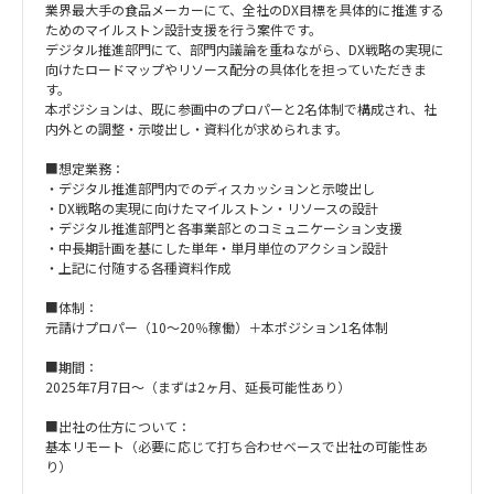
業界最大手の食品メーカーにて、全社のDX目標を具体的に推進する
ためのマイルストン設計支援を行う案件です。
デジタル推進部門にて、部門内議論を重ねながら、DX戦略の実現に
向けたロードマップやリソース配分の具体化を担っていただきま
す。
本ポジションは、既に参画中のプロパーと2名体制で構成され、社
内外との調整・示唆出し・資料化が求められます。
■想定業務：
・デジタル推進部門内でのディスカッションと示唆出し
・DX戦略の実現に向けたマイルストン・リソースの設計
・デジタル推進部門と各事業部とのコミュニケーション支援
・中長期計画を基にした単年・単月単位のアクション設計
・上記に付随する各種資料作成
■体制：
元請けプロパー（10〜20％稼働）＋本ポジション1名体制
■期間：
2025年7月7日～（まずは2ヶ月、延長可能性あり）
■出社の仕方について：
基本リモート（必要に応じて打ち合わせベースで出社の可能性あ
り）