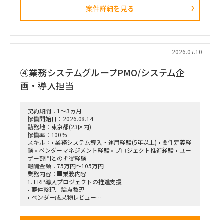
ーンテストを組み合わせ、出力のブレを抑えながら、人間によ
案件詳細を見る
る確認を適切に挟むハイブリッド型の仕組みを構築していただ
きます。
■主な業務内容
・ファイアウォール設定ファイルの解析・レビュー
・ネットワーク構成、ポリシー、ACL、セグメンテーションの
2026.07.10
評価観点整理
・各メーカー製品に対応した設定解析モジュールの設計
④業務システムグループPMO/システム企
・LLMとルールベースロジックを組み合わせた判定ロジックの
設計
画・導入担当
・複数ネットワーク機器を横断した構成比較・不整合検知
・IPアドレスの相違や拠点ごとのフォーマット差異などの検出
・不整合発生時のアラート機構および人間による確認フローの
契約期間：1～3ヵ月
設計
稼働開始日：2026.08.14
・AIエージェントの設計・作り込み
勤務地：東京都(23区内)
・ネットワーク知識が浅いメンバーへの説明、教育・仕組み化
稼働率：100%
・プロジェクト推進、課題整理、改善提案
スキル：• 業務システム導入・運用経験(5年以上) • 要件定義経
験 • ベンダーマネジメント経験 • プロジェクト推進経験 • ユー
■求める人物像
ザー部門との折衝経験
・プロジェクトを主体的にリードできる方
報酬金額：75万円～105万円
・不足している論点や課題を自ら発見し、改善提案まで行える
業務内容：■業務内容
方
1. ERP導入プロジェクトの推進支援
・ネットワークと生成AIの双方に知見を持ち、両領域をつなげ
• 要件整理、論点整理
て設計できる方
• ベンダー成果物レビュー
・技術的な内容を、ネットワーク知識が浅いメンバーにも分か
• 課題管理、進捗管理
りやすく説明できる方
• UAT計画・実施支援
・「なぜこの観点を確認する必要があるのか」という背景まで