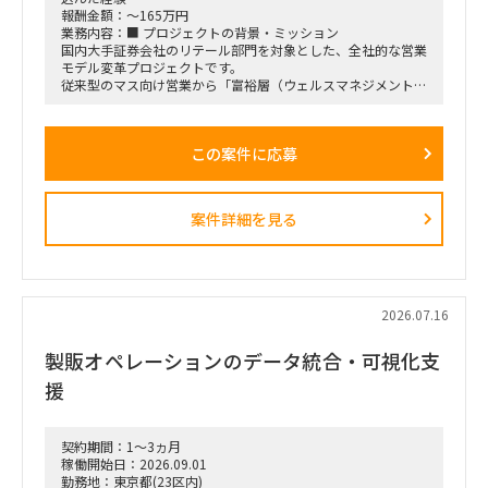
報酬金額：～165万円
業務内容：■ プロジェクトの背景・ミッション
国内大手証券会社のリテール部門を対象とした、全社的な営業
モデル変革プロジェクトです。
従来型のマス向け営業から「富裕層（ウェルスマネジメント）
特化型」へのシフトを掲げ、本件は「FY26業務計画の中核施
策」として経営陣・役員クラスが直接スポンサーを務める最重
要エンゲージメントとなっています。
この案件に応募
戦略ファームが描いた絵に留まらず、組織再編、営業プロセス
設計、AIツールの導入、人材育成を同時並行で進め、現場の行
動変容までを一気通貫で実現することが本プロジェクトの最大
のミッションです。
案件詳細を見る
■ 担当いただくポジション・役割
「横断タスクフォース（TF）の実質的な推進リードおよび中
身の企画検討」
単なる進捗管理（事務局型PMO）ではなく、ビジネスと
IT（AI）の両面から中身の議論に入り込み、プロジェクトを実
2026.07.16
質的にドライブさせるプレイングマネージャーとしての役割を
期待しています。
製販オペレーションのデータ統合・可視化支
■ 具体的な業務内容
援
富裕層向けセグメント戦略、KPI設計、新営業モデル設計など
の「上流企画」と、現場への落とし込み・タスクフォースの推
進を同時進行（アジャイル的）で回していただきます。
契約期間：1～3ヵ月
経営・役員クラスに対する定期的なレポーティングおよび直接
稼働開始日：2026.09.01
のディスカッション（壁打ち）への参画。
勤務地：東京都(23区内)
「バディAI」「AIロープレ」「ダッシュボード」等の最先端ツ