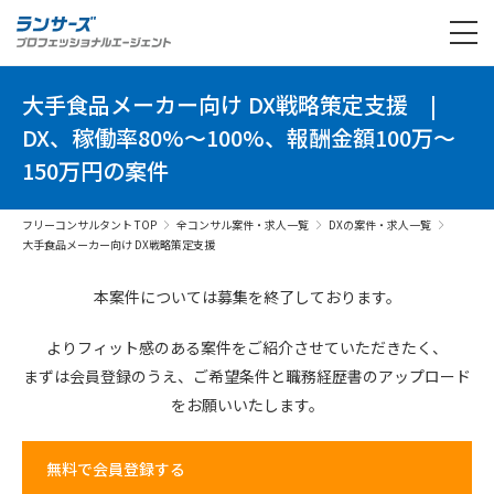
大手食品メーカー向け DX戦略策定支援
|
DX、稼働率80%～100%、報酬金額100万～
150万円の案件
フリーコンサルタント TOP
全コンサル案件・求人一覧
DXの案件・求人一覧
大手食品メーカー向け DX戦略策定支援
本案件については募集を終了しております。
よりフィット感のある案件を
ご紹介させていただきたく、
まずは会員登録のうえ、
ご希望条件と
職務経歴書の
アップロード
を
お願いいたします。
無料で会員登録する