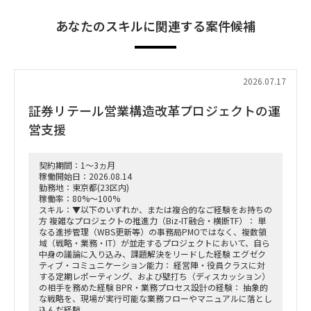
あなたのスキルに関連する案件候補
2026.07.17
証券リテール営業構造改革プロジェクトの運
営支援
契約期間：1～3ヵ月
稼働開始日：2026.08.14
勤務地：東京都(23区内)
稼働率：80%～100%
スキル：▼以下のいずれか、または複合的なご経験をお持ちの
方 複雑なプロジェクトの推進力（Biz-IT融合・横断TF）： 単
なる進捗管理（WBS更新等）の事務局PMOではなく、複数領
域（戦略・業務・IT）が並走するプロジェクトにおいて、自ら
中身の議論に入り込み、課題解決をリードした経験 エグゼク
ティブ・コミュニケーション能力： 経営陣・役員クラスに対
する定期レポーティング、および壁打ち（ディスカッション）
の相手を務めた経験 BPR・業務プロセス設計の経験： 抽象的
な戦略を、現場が実行可能な業務フローやマニュアルに落とし
込んだ経験