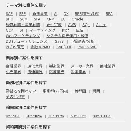
テーマ別に案件を探す
SAP
ERP
新規事業
AI
DX
BPR(業務改善)
RPA
BPO
SCM
SFA
CRM
EC
Oracle
経営戦略・事業戦略
要件定義
AWS
SQL
Azure
GCP
SI
マーケティング
開発
広告
Webマーケティング
システム保守運用・改修
DD (デューデリジェンス)
SaaS
市場調査/分析
PL/BS策定
金融×PMO
SAP(CO)
PMO×SAP
業界別に案件を探す
金融業界
通信業界
製造業界
メーカー業界
商社業界
小売業界
流通業界
医療業界
製薬業界
勤務地別に案件を探す
勤務地を問わない
東京都(23区内)
首都圏
関西
その他地方
稼働率別に案件を探す
0〜20%
20〜40%
40〜60%
60〜80%
80〜100%
契約期間別に案件を探す