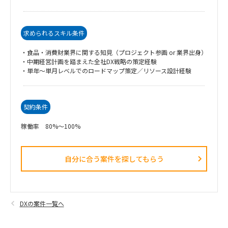
求められるスキル条件
・食品・消費財業界に関する知見（プロジェクト参画 or 業界出身）
・中期経営計画を踏まえた全社DX戦略の策定経験
・単年〜単月レベルでのロードマップ策定／リソース設計経験
契約条件
稼働率 80%～100%
自分に合う案件を探してもらう​
DXの案件一覧へ