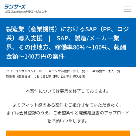
製造業（産業機械）におけるSAP（PP、ロジ
系）導入支援
|
SAP、製造/メーカー業
界、その他地方、稼働率80%～100%、報酬
金額～140万円の案件
フリーコンサルタント TOP
全コンサル案件・求人一覧
SAPの案件・求人一覧
製造業（産業機械）におけるSAP（PP、ロジ系）導入支援
本案件については募集を終了しております。
よりフィット感のある案件を
ご紹介させていただきたく、
まずは会員登録のうえ、
ご希望条件と
職務経歴書の
アップロード
を
お願いいたします。