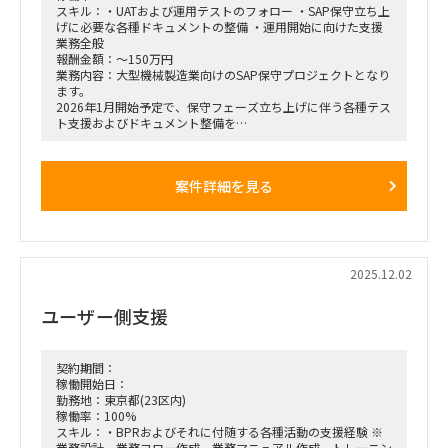
スキル：・UATおよび運用テストのフォロー ・SAP保守立ち上
げに必要な各種ドキュメントの整備 ・運用開始に向けた支援
業務全般
報酬金額：～150万円
業務内容：大型機械製造業向けのSAP保守プロジェクトとなり
ます。
2026年1月開始予定で、保守フェーズ立ち上げに伴う各種テス
ト支援およびドキュメント整備を
担当いただける方を探しております。
■募集ポジション／人数
案件詳細を見る
• SAP SDコンサルタント：1名
• SAP MMコンサルタント：2名
• SAP EWMコンサルタント：2名
• SAP FI/COコンサルタント：2名
• SAP PP/PSコンサルタント：1名
2025.12.02
■業務内容
・UATおよび運用テストのフォロー
ユーザー側支援
・SAP保守立ち上げに必要な各種ドキュメントの整備
・運用開始に向けた支援業務全般
契約期間：
稼働開始日：
勤務地：東京都(23区内)
稼働率：100%
スキル：・BPRおよびそれに付随する各種活動の支援経験 ※
業務設計、業務フロー作成、業務マニュアル作成、トレーニン