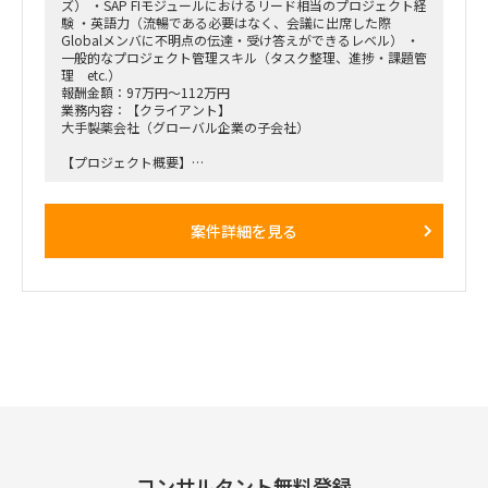
ズ） ・SAP FIモジュールにおけるリード相当のプロジェクト経
・ 現状週1日のオンサイト予定（汐留のクライアントオフィ
験 ・英語力（流暢である必要はなく、会議に出席した際
ス）
Globalメンバに不明点の伝達・受け答えができるレベル） ・
一般的なプロジェクト管理スキル（タスク整理、進捗・課題管
理 etc.）
報酬金額：97万円～112万円
業務内容：【クライアント】
大手製薬会社（グローバル企業の子会社）
【プロジェクト概要】
親会社の利用しているSAP S4を中心とした基幹システム群、
並びにそれらシステムを用いた標準業務プロセスをGlobal
Templateとしてロールインするプロジェクト
案件詳細を見る
下記記述したBPさんおよび追加でアサインするAP担当の実作
業をサポートして頂きます。
※ フェーズ的に今後相当の工数が必要になり、リソースが不
足すると考えられることから、実働面を強化したい。
【役割】
・ AP領域のIT担当として業務ユーザの検討をIT面からサポー
トする。
・各種IT関連課題の解決および管理。
・1月から開始するE2Eテスト関連活動支援（データ準備、実
行支援、Defect対応 等）
・今後発生する移行関連活動支援（クレンジング、マッピン
グ、移行データ準備、移行リハ実行支援 等）
コンサルタント無料登録