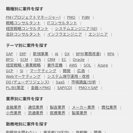
職種別に案件を探す
PM (プロジェクトマネージャー)
PMO
PdM
戦略コンサルタント
ITコンサルタント
経営戦略コンサルタント
システムエンジニア (SE)
会計コンサルタント
インフラエンジニア
エンジニア
テーマ別に案件を探す
SAP
ERP
新規事業
AI
DX
BPR(業務改善)
RPA
BPO
SCM
SFA
CRM
EC
Oracle
経営戦略・事業戦略
要件定義
AWS
SQL
Azure
GCP
SI
マーケティング
開発
広告
Webマーケティング
システム保守運用・改修
DD (デューデリジェンス)
SaaS
市場調査/分析
PL/BS策定
金融×PMO
SAP(CO)
PMO×SAP
業界別に案件を探す
金融業界
通信業界
製造業界
メーカー業界
商社業界
小売業界
流通業界
医療業界
製薬業界
勤務地別に案件を探す
勤務地を問わない
東京都(23区内)
首都圏
関西