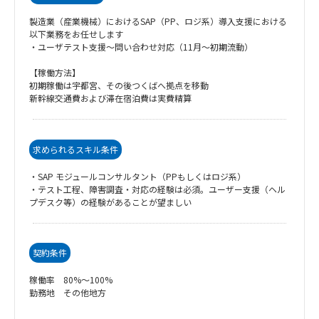
製造業（産業機械）におけるSAP（PP、ロジ系）導入支援における
以下業務をお任せします
・ユーザテスト支援～問い合わせ対応（11月～初期流動）
【稼働方法】
初期稼働は宇都宮、その後つくばへ拠点を移動
新幹線交通費および滞在宿泊費は実費精算
求められるスキル条件
・SAP モジュールコンサルタント（PPもしくはロジ系）
・テスト工程、障害調査・対応の経験は必須。ユーザー支援（ヘル
プデスク等）の経験があることが望ましい
契約条件
稼働率 80%～100%
勤務地 その他地方