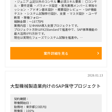
・ジュニア:上記以外のコンサル ■必須スキル要素： 〇コンサ
ル ・要件定義 ・パラメータ設定 ・客先業務メンバーと単独セ
ッション ・アドオン基本設計 ・概要設計レビュー ・SAP機能
テスト ・システム試験移行設計、支援 ・マスタ設計 ・ユーザ
教育 ・稼働フォロー
報酬金額：～187万円
業務内容：S/4HANA導入支援プロジェクトです。
プロジェクト方針はFit2Standardで推進中で、SAP標準機能の
最大活用がPJ方針です。
現在は実現化フェーズでシステム試験を推進中。
各アプリ領域には既に2名規模のコンサルが参画中ですが、工
期必達に向けて体制増強したい状況です。
SAP標準のシステム試験と、その過程で発生した課題検討、追
案件詳細を見る
加アドオン等の実装フェーズで
実績のある方を希望しております。
～募集ポジション～
①プロジェクト管理コンサル（ＰＳ）
②PM/PL/PMO(進捗・課題管理)
2026.01.13
③販売管理管理コンサル（ＳＤ）※PSと連動経験が必要
④会計コンサル（ＦＩ）※外貨などの開発対応経験
大型機械製造業向けのSAP保守プロジェクト
～導入モジュール～
FI、CO、MM、PP、PS、SD、PEO
契約期間：
稼働開始日：
勤務地：東京都(23区内)
稼働率：100%