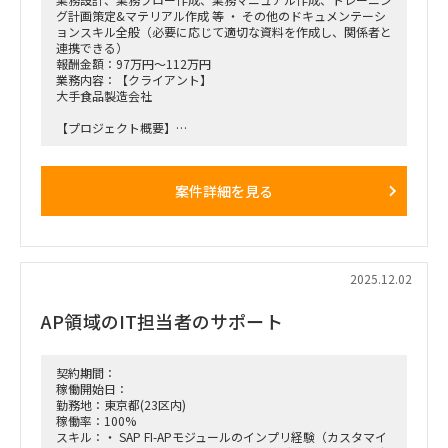
グ計画策定&マテリアル作成 等 ・ その他のドキュメンテーシ
ョンスキル全般（必要に応じて適切な資料を作成し、関係者と
連携できる）
報酬金額：97万円～112万円
業務内容：【クライアント】
大手食品製造会社
【プロジェクト概要】
・子会社の利用しているSAP ECC6.0をS/4にUpgradeするとと
もに、現在利用しているWFシステムをSAP ESMにリプレース
するプロジェクト。
案件詳細を見る
・親会社とグローバル展開している本業にかかわる子会社はす
でにGlobal S4への移行が完了しており、残ったその他の子会
社のみ現行のSAPを利用している。
・27年1月のGo Liveに向け、Brown fieldアプローチでのS4
Upgradeを目指すとともに、付随するWFシステムをSAP ESM
でリプレースする。
2025.12.02
【役割】
AP領域のIT担当者のサポート
・当該プロジェクトのBiz支援としてUAT実行、業務設計、マ
ニュアル修正等のドキュメンテーション、トレーニング支援を
実施す
契約期間：
【期間】
稼働開始日：
・26年1月以降～終了時期未定（Go Liveは2027年1月予定）
勤務地：東京都(23区内)
稼働率：100%
【働き方】
スキル：・ SAP FI-APモジュールのインプリ経験（カスタマイ
・オンサイト・リモート併用