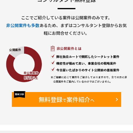
・ IT関連トピックにかかわるグローバルメンバとのコミュニ
ケーション
ここでご紹介している案件は公開案件のみです。
【期間】
非公開案件も多数
あるため、まずはコンサルタント登録からお気
・26年1月～終了時期未定（Go Liveは2026年10月予定）
軽にお問合せください。
【働き方】
・オンサイト・リモート併用
・現状週2日のオンサイト予定（新日本橋のPJTルーム）
【備考】
・既に元請のBPさんがAA担当として2年弱参画している
Finance領域に参画いただき、同様のロールを担っていただき
ます。
無料登録
案件紹介
で
へ