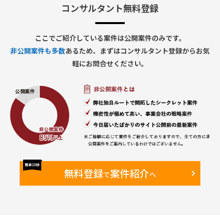
グ、移行データ準備、移行リハ実行支援 等）
コンサルタント無料登録
・ IT関連トピックにかかわるグローバルメンバとのコミュニ
ケーション
ここでご紹介している案件は公開案件のみです。
【期間】
非公開案件も多数
あるため、まずはコンサルタント登録からお気
・26年1月～終了時期未定（Go Liveは2026年10月予定）
軽にお問合せください。
【働き方】
・オンサイト・リモート併用
・現状週2日のオンサイト予定（新日本橋のPJTルーム）
【備考】
・既に元請のBPさんがAA担当として2年弱参画している
Finance領域に参画いただき、同様のロールを担っていただき
ます。
無料登録
案件紹介
で
へ