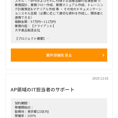
スキル：・BPRおよびそれに付随する各種活動の支援経験 ※
業務設計、業務フロー作成、業務マニュアル作成、トレーニン
グ計画策定&マテリアル作成 等 ・ その他のドキュメンテーシ
ョンスキル全般（必要に応じて適切な資料を作成し、関係者と
連携できる）
報酬金額：97万円～112万円
業務内容：【クライアント】
大手食品製造会社
【プロジェクト概要】
・子会社の利用しているSAP ECC6.0をS/4にUpgradeするとと
もに、現在利用しているWFシステムをSAP ESMにリプレース
するプロジェクト。
案件詳細を見る
・親会社とグローバル展開している本業にかかわる子会社はす
でにGlobal S4への移行が完了しており、残ったその他の子会
社のみ現行のSAPを利用している。
・27年1月のGo Liveに向け、Brown fieldアプローチでのS4
Upgradeを目指すとともに、付随するWFシステムをSAP ESM
でリプレースする。
2025.12.02
【役割】
AP領域のIT担当者のサポート
・当該プロジェクトのBiz支援としてUAT実行、業務設計、マ
ニュアル修正等のドキュメンテーション、トレーニング支援を
実施す
契約期間：
【期間】
稼働開始日：
・26年1月以降～終了時期未定（Go Liveは2027年1月予定）
勤務地：東京都(23区内)
稼働率：100%