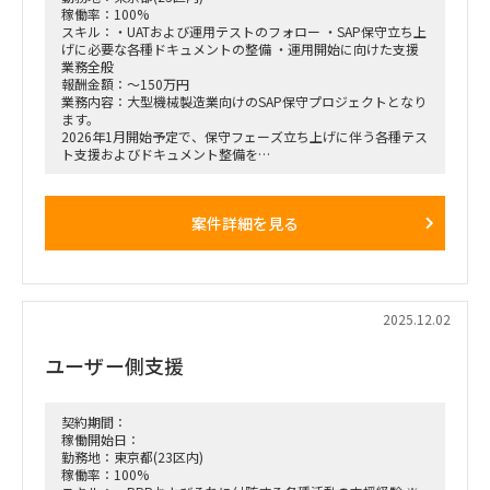
稼働率：100%
スキル：・UATおよび運用テストのフォロー ・SAP保守立ち上
げに必要な各種ドキュメントの整備 ・運用開始に向けた支援
業務全般
報酬金額：～150万円
業務内容：大型機械製造業向けのSAP保守プロジェクトとなり
ます。
2026年1月開始予定で、保守フェーズ立ち上げに伴う各種テス
ト支援およびドキュメント整備を
担当いただける方を探しております。
■募集ポジション／人数
案件詳細を見る
• SAP SDコンサルタント：1名
• SAP MMコンサルタント：2名
• SAP EWMコンサルタント：2名
• SAP FI/COコンサルタント：2名
• SAP PP/PSコンサルタント：1名
2025.12.02
■業務内容
・UATおよび運用テストのフォロー
ユーザー側支援
・SAP保守立ち上げに必要な各種ドキュメントの整備
・運用開始に向けた支援業務全般
契約期間：
稼働開始日：
勤務地：東京都(23区内)
稼働率：100%