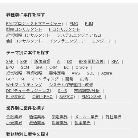
職種別に案件を探す
PM (プロジェクトマネージャー)
PMO
PdM
戦略コンサルタント
ITコンサルタント
経営戦略コンサルタント
システムエンジニア (SE)
会計コンサルタント
インフラエンジニア
エンジニア
テーマ別に案件を探す
SAP
ERP
新規事業
AI
DX
BPR(業務改善)
RPA
BPO
SCM
SFA
CRM
EC
Oracle
経営戦略・事業戦略
要件定義
AWS
SQL
Azure
GCP
SI
マーケティング
開発
広告
Webマーケティング
システム保守運用・改修
DD (デューデリジェンス)
SaaS
市場調査/分析
PL/BS策定
金融×PMO
SAP(CO)
PMO×SAP
業界別に案件を探す
金融業界
通信業界
製造業界
メーカー業界
商社業界
小売業界
流通業界
医療業界
製薬業界
勤務地別に案件を探す