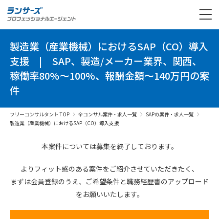
製造業（産業機械）におけるSAP（CO）導入
支援
|
SAP、製造/メーカー業界、関西、
稼働率80%～100%、報酬金額～140万円の案
件
フリーコンサルタント TOP
全コンサル案件・求人一覧
SAPの案件・求人一覧
製造業（産業機械）におけるSAP（CO）導入支援
本案件については募集を終了しております。
よりフィット感のある案件を
ご紹介させていただきたく、
まずは会員登録のうえ、
ご希望条件と
職務経歴書の
アップロード
を
お願いいたします。