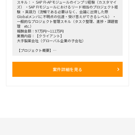
【働き方】
スキル：・ SAP FI-APモジュールのインプリ経験（カスタマイ
・オンサイト・リモート併用
ズ） ・SAP FIモジュールにおけるリード相当のプロジェクト経
・ 現状週1日のオンサイト予定（汐留のクライアントオフィ
験 ・英語力（流暢である必要はなく、会議に出席した際
ス）
Globalメンバに不明点の伝達・受け答えができるレベル） ・
一般的なプロジェクト管理スキル（タスク整理、進捗・課題管
理 etc.）
報酬金額：97万円～112万円
業務内容：【クライアント】
大手製薬会社（グローバル企業の子会社）
【プロジェクト概要】
親会社の利用しているSAP S4を中心とした基幹システム群、
並びにそれらシステムを用いた標準業務プロセスをGlobal
Templateとしてロールインするプロジェクト
案件詳細を見る
下記記述したBPさんおよび追加でアサインするAP担当の実作
業をサポートして頂きます。
※ フェーズ的に今後相当の工数が必要になり、リソースが不
足すると考えられることから、実働面を強化したい。
【役割】
・ AP領域のIT担当として業務ユーザの検討をIT面からサポー
トする。
・各種IT関連課題の解決および管理。
・1月から開始するE2Eテスト関連活動支援（データ準備、実
行支援、Defect対応 等）
・今後発生する移行関連活動支援（クレンジング、マッピン