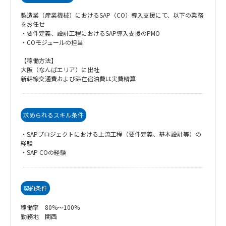
製造業（産業機械）におけるSAP（CO）導入支援にて、以下の業務
をお任せ
・要件定義、設計工程におけるSAP導入支援のPMO
・COモジュールの担当
【稼働方法】
大阪（なんばエリア）に出社
新幹線交通費および滞在宿泊費は実費精算
求められるスキル条件
・SAPプロジェクトにおける上流工程（要件定義、基本設計等）の
経験
・SAP COの経験
契約条件
稼働率 80%～100%
勤務地 関西