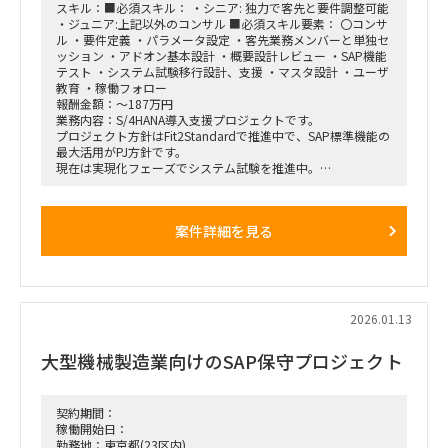
スキル：■必須スキル： ・シニア: 独力で客先と要件調整可能
・ジュニア:上記以外のコンサル ■必須スキル要素： 〇コンサ
ル ・要件定義 ・パラメータ設定 ・客先業務メンバーと単独セ
ッション ・アドオン基本設計 ・概要設計レビュー ・SAP機能
テスト ・システム試験移行設計、支援 ・マスタ設計 ・ユーザ
教育 ・稼働フォロー
報酬金額：～187万円
業務内容：S/4HANA導入支援プロジェクトです。
プロジェクト方針はFit2Standardで推進中で、SAP標準機能の
最大活用がPJ方針です。
現在は実現化フェーズでシステム試験を推進中。
各アプリ領域には既に2名規模のコンサルが参画中ですが、工
期必達に向けて体制増強したい状況です。
SAP標準のシステム試験と、その過程で発生した課題検討、追
案件詳細を見る
加アドオン等の実装フェーズで
実績のある方を希望しております。
～募集ポジション～
①プロジェクト管理コンサル（ＰＳ）
②PM/PL/PMO(進捗・課題管理)
2026.01.13
③販売管理管理コンサル（ＳＤ）※PSと連動経験が必要
④会計コンサル（ＦＩ）※外貨などの開発対応経験
大型機械製造業向けのSAP保守プロジェクト
～導入モジュール～
FI、CO、MM、PP、PS、SD、PEO
契約期間：
稼働開始日：
勤務地：東京都(23区内)