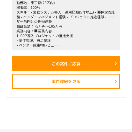
勤務地：東京都(23区内)
・ネットワーク知識が浅いメンバーへの説明、教育・仕組み化
稼働率：100%
・プロジェクト推進、課題整理、改善提案
スキル：• 業務システム導入・運用経験(5年以上) • 要件定義経
験 • ベンダーマネジメント経験 • プロジェクト推進経験 • ユー
■求める人物像
ザー部門との折衝経験
・プロジェクトを主体的にリードできる方
報酬金額：75万円～105万円
・不足している論点や課題を自ら発見し、改善提案まで行える
業務内容：■業務内容
方
1. ERP導入プロジェクトの推進支援
・ネットワークと生成AIの双方に知見を持ち、両領域をつなげ
• 要件整理、論点整理
て設計できる方
• ベンダー成果物レビュー
・技術的な内容を、ネットワーク知識が浅いメンバーにも分か
• 課題管理、進捗管理
りやすく説明できる方
• UAT計画・実施支援
・「なぜこの観点を確認する必要があるのか」という背景まで
• 移行計画策定支援
含めて、仕組み化・教育ができる方
この案件に応募
• 会議運営および議事録作成
■契約条件
2. 業務システム導入・刷新支援
・開始時期：2026年8月1日予定
以下システムの導入・改善案件推進
・契約期間：初回2カ月予定
案件詳細を見る
• 人事システム
※初回はトライアル的な位置付け。以降、継続の可能性あり
• Salesforce/Kintone
・稼働率：80～100％
• ワークフローシステム
・勤務形態：リモートベース
• ヘルプデスクシステム
• 入退館管理システム
• 来客管理システム
• 経費精算システム
• IT申請ワークフローなど
3. ベンダーマネジメント
• 開発ベンダーとの調整