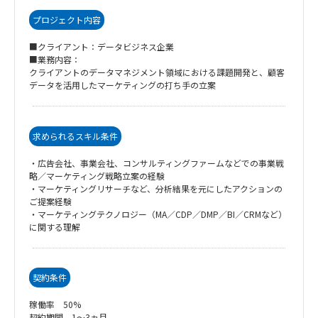
プロジェクト内容
■クライアント：データビジネス企業
■業務内容：
クライアントのデータマネジメント領域における課題開発と、顧客
データを活用したマーケティングの打ち手の立案
求められるスキル条件
・広告会社、事業会社、コンサルティングファームなどでの事業戦
略／マーケティング戦略立案の経験
・マーケティングリサーチなど、分析結果を元にしたアクションの
ご提案経験
・マーケティングテクノロジー（MA／CDP／DMP／BI／CRMなど）
に関する理解
契約条件
稼働率 50%
契約期間 1～3ヵ月