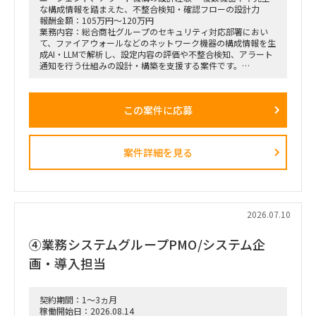
な構成情報を踏まえた、不整合検知・確認フローの設計力
報酬金額：105万円～120万円
業務内容：総合商社グループのセキュリティ対応部署におい
て、ファイアウォールなどのネットワーク機器の構成情報を生
成AI・LLMで解析し、設定内容の評価や不整合検知、アラート
通知を行う仕組みの設計・構築を支援する案件です。
FortiGate、Palo Alto Networks、ヤマハRTXシリーズなど、メ
ーカーごとに異なる設定ファイルやポリシー、ACL、セグメン
テーション情報を統一的に取り扱い、ネットワークセキュリテ
この案件に応募
ィ上の問題や設定不備を検出できるAIエージェントの開発を想
定しています。
LLMのみで判断するのではなく、ルールベースロジックやパタ
ーンテストを組み合わせ、出力のブレを抑えながら、人間によ
案件詳細を見る
る確認を適切に挟むハイブリッド型の仕組みを構築していただ
きます。
■主な業務内容
・ファイアウォール設定ファイルの解析・レビュー
・ネットワーク構成、ポリシー、ACL、セグメンテーションの
2026.07.10
評価観点整理
・各メーカー製品に対応した設定解析モジュールの設計
④業務システムグループPMO/システム企
・LLMとルールベースロジックを組み合わせた判定ロジックの
設計
画・導入担当
・複数ネットワーク機器を横断した構成比較・不整合検知
・IPアドレスの相違や拠点ごとのフォーマット差異などの検出
・不整合発生時のアラート機構および人間による確認フローの
契約期間：1～3ヵ月
設計
稼働開始日：2026.08.14
・AIエージェントの設計・作り込み