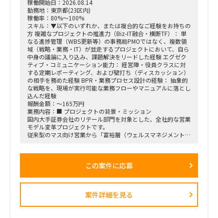
稼働開始日：2026.08.14
勤務地：東京都(23区内)
稼働率：80%～100%
スキル：▼以下のいずれか、または複合的なご経験をお持ちの
方 複雑なプロジェクトの推進力（Biz-IT融合・横断TF）： 単
なる進捗管理（WBS更新等）の事務局PMOではなく、複数領
域（戦略・業務・IT）が並走するプロジェクトにおいて、自ら
中身の議論に入り込み、課題解決をリードした経験 エグゼク
ティブ・コミュニケーション能力： 経営陣・役員クラスに対
する定期レポーティング、および壁打ち（ディスカッション）
の相手を務めた経験 BPR・業務プロセス設計の経験： 抽象的
な戦略を、現場が実行可能な業務フローやマニュアルに落とし
込んだ経験
報酬金額：～165万円
業務内容：■ プロジェクトの背景・ミッション
国内大手証券会社のリテール部門を対象とした、全社的な営業
モデル変革プロジェクトです。
従来型のマス向け営業から「富裕層（ウェルスマネジメント）
特化型」へのシフトを掲げ、本件は「FY26業務計画の中核施
策」として経営陣・役員クラスが直接スポンサーを務める最重
要エンゲージメントとなっています。
この案件に応募
戦略ファームが描いた絵に留まらず、組織再編、営業プロセス
設計、AIツールの導入、人材育成を同時並行で進め、現場の行
動変容までを一気通貫で実現することが本プロジェクトの最大
のミッションです。
案件詳細を見る
■ 担当いただくポジション・役割
「横断タスクフォース（TF）の実質的な推進リードおよび中