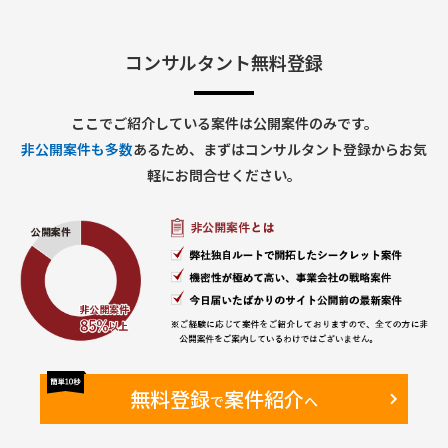
• スケジュール管理
• 品質管理
• 課題・リスク管理
• 障害対応管理
コンサルタント無料登録
4. 業務部門対応
• 要件ヒアリング
• 業務整理
ここでご紹介している案件は公開案件のみです。
• システム化検討
非公開案件も多数
あるため、まずはコンサルタント登録からお気
• 利用部門との各種調整
• 利用マニュアル整備
軽にお問合せください。
■求める人物像
• 指示待ちではなく主体的に動ける方
• 複数案件を同時並行で管理できる方
• 課題を整理して関係者を巻き込める方
• 業務とシステム双方の観点で提案できる方
• ベンダー任せにせず推進できる方
無料登録
案件紹介
で
へ