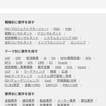
職種別に案件を探す
PM (プロジェクトマネージャー)
PMO
PdM
戦略コンサルタント
ITコンサルタント
経営戦略コンサルタント
システムエンジニア (SE)
会計コンサルタント
インフラエンジニア
エンジニア
テーマ別に案件を探す
SAP
ERP
新規事業
AI
DX
BPR(業務改善)
RPA
BPO
SCM
SFA
CRM
EC
Oracle
経営戦略・事業戦略
要件定義
AWS
SQL
Azure
GCP
SI
マーケティング
開発
広告
Webマーケティング
システム保守運用・改修
DD (デューデリジェンス)
SaaS
市場調査/分析
PL/BS策定
金融×PMO
SAP(CO)
PMO×SAP
業界別に案件を探す
金融業界
通信業界
製造業界
メーカー業界
商社業界
小売業界
流通業界
医療業界
製薬業界