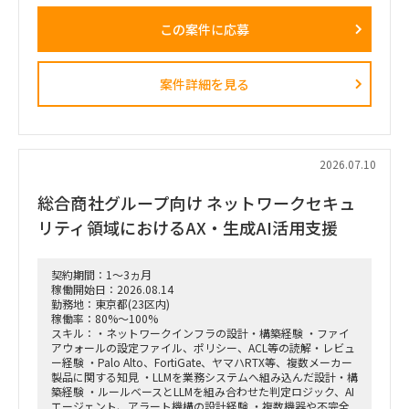
組織へ移行。
・依頼元組織はD2C（パーソナルエンターテインメントプロダ
この案件に応募
クト＝ヘッドホン・スピーカー等）を担当し、新規ビジネスの
POCを直営店・Webで現場実装する役割を担う。
・新規開発と既存カテゴリービジネスを限られたリソースで回
しきるには、土台となるオペレーション効率化・業務標準化が
案件詳細を見る
不可欠。だがその専門人材が社内におらず、既存メンバーが兼
務で対応。
依頼業務：
・データ統合／製販オペレーション。日次・週次・月次の各頻
度で売上状況を見て在庫補給を判断し、月末月初に実績を踏ま
2026.07.10
えて事業計画・販売計画を見直すサイクルを、データ統合と可
視化で回る状態にする。
総合商社グループ向け ネットワークセキュ
・様々な種類・量のデータをざっと紐解き、経営層が意思決定
リティ領域におけるAX・生成AI活用支援
しやすい形／現場でオペレーションが回る形に整理。
・この領域は依頼元組織の上位者含め「最低限の精度が担保さ
れればよい・AI化で工数削減」という合意があり、AI／BIと相
契約期間：1～3ヵ月
性が良い。1〜2ヶ月でガッツリ作り込み、担当が1人抜けても
稼働開始日：2026.08.14
成立する状態にしたい。
勤務地：東京都(23区内)
稼働率：80%～100%
スキル：・ネットワークインフラの設計・構築経験 ・ファイ
アウォールの設定ファイル、ポリシー、ACL等の読解・レビュ
ー経験 ・Palo Alto、FortiGate、ヤマハRTX等、複数メーカー
製品に関する知見 ・LLMを業務システムへ組み込んだ設計・構
築経験 ・ルールベースとLLMを組み合わせた判定ロジック、AI
エージェント、アラート機構の設計経験 ・複数機器や不完全