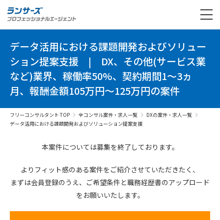
データ活用における課題開発およびソリュー
ション提案支援
|
DX、その他(サービス業
など)業界、稼働率50%、契約期間1～3ヵ
月、報酬金額105万円～125万円の案件
フリーコンサルタント TOP
全コンサル案件・求人一覧
DXの案件・求人一覧
データ活用における課題開発およびソリューション提案支援
本案件については募集を終了しております。
よりフィット感のある案件を
ご紹介させていただきたく、
まずは会員登録のうえ、
ご希望条件と
職務経歴書の
アップロード
を
お願いいたします。