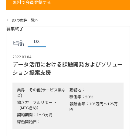
無料で会員登録する
DXの案件一覧へ
募集終了
DX
2022.03.04
データ活用における課題開発およびソリュー
ション提案支援
業界：その他(サービス業な
勤務地：
ど)
稼働率：50%
働き方：フルリモート
報酬金額：105万円～125万
（MTG含め）
円
契約期間：1～3ヵ月
稼働開始日：