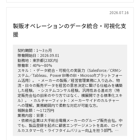
身の企画検討」
単なる進捗管理（事務局型PMO）ではなく、ビジネスと
IT（AI）の両面から中身の議論に入り込み、プロジェクトを実
2026.07.16
質的にドライブさせるプレイングマネージャーとしての役割を
期待しています。
製販オペレーションのデータ統合・可視化支
■ 具体的な業務内容
援
富裕層向けセグメント戦略、KPI設計、新営業モデル設計など
の「上流企画」と、現場への落とし込み・タスクフォースの推
進を同時進行（アジャイル的）で回していただきます。
契約期間：1～3ヵ月
経営・役員クラスに対する定期的なレポーティングおよび直接
稼働開始日：2026.09.01
のディスカッション（壁打ち）への参画。
勤務地：東京都(23区内)
「バディAI」「AIロープレ」「ダッシュボード」等の最先端ツ
稼働率：40%～80%
ールの要件定義から、それを現場の営業員にどう使わせるか
スキル：・データ統合・可視化の実装力（Salesforce／CRMシ
（行動変容設計）までの定着化支援。
ステム／Tableau、Power BI等のBI・Microsoftプラットフォー
支店長やトップ営業経験を持つクライアント（証券会社側）の
ム活用）。 ・メーカーの製販／経営管理業務に入り込み、物
コアメンバーとタッグを組み、現場のリアルな知見を取り込み
流・日々の販売データを経営の意思決定に繋げる仕組みを構築
ながら実効性の高い設計を行います。
した経験。 ・システムコンサル経験。汎用性ある進め方（特
定販売会社の旧来のやり方ではなく、横展開できる標準化スキ
ル）。 ・カルチャーフィット：メーカーサイドのカルチャー
への理解。業務範囲内で柔軟な対応が可能な方。
報酬金額：～172万円
業務内容：背景：
・依頼元企業は大手総合電機メーカーのグループ販売会社。中
でも、製品登録を起点に顧客エンゲージメントを高め、ロイヤ
ルカスタマー化・ライフタイムバリュー向上を担う部門。
・上記組織では、従来のプロダクト別組織から、興味関心軸型