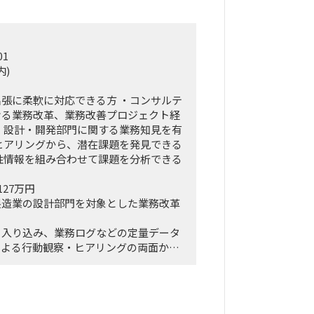
01
内)
張に柔軟に対応できる方 ・コンサルテ
ける業務改革、業務改善プロジェクト経
、設計・開発部門に関する業務知見を有
ヒアリングから、潜在課題を発見できる
性情報を組み合わせて課題を分析できる
127万円
製造業の設計部門を対象とした業務改革
く入り込み、業務ログなどの定量データ
による行動観察・ヒアリングの両面か
ボトルネック、潜在的な課題を抽出しま
・構造化したうえで、改善施策、費用対
ップを策定し、クライアントの幹部・役