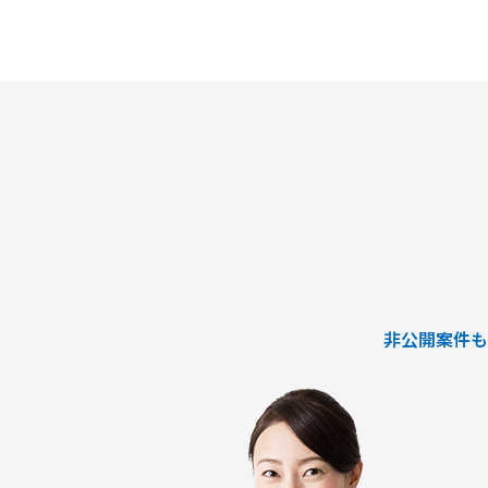
・課題の分析、構造化およびボトルネ
・改善施策および対策方針の立案
・改善施策における費用対効果の試算
・実行に向けたロードマップの策定
・幹部層への中間報告、最終報告資料
テーション
■ポジション
・行動観察、ヒアリング、課題分析か
・調査・分析結果の構造化および資料
・費用対効果の試算、ロードマップ策
・下位メンバーのリードおよびタスク
・幹部層向け報告資料の作成、プレゼ
■契約条件
非公開案件も
・参画期間：2026年10月1日～2026年1
または2027年1月31日まで
・稼働率：100％想定
■勤務地・働き方
・出張先：茨城県ひたちなか市・勝田
・勝田への訪問頻度は週によって変動