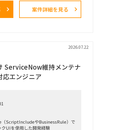
案および最終報告までを担います。
募
案件詳細を見る
析を行うメーカーとの連携およびディレ
ス内における行動観察、エスノグラフィ
アリングおよび顕在・潜在課題の整理
2026.07.22
化およびボトルネックの特定
策方針の立案
費用対効果の試算
ServiceNow維持メンテナ
ドマップの策定
対応エンジニア
告、最終報告資料の作成およびプレゼン
よる行動観察
01
アリング
整理、分析
び改善施策の検討
ScriptIncludeやBusinessRule）で
果の資料化
ックUIを使用した開発経験