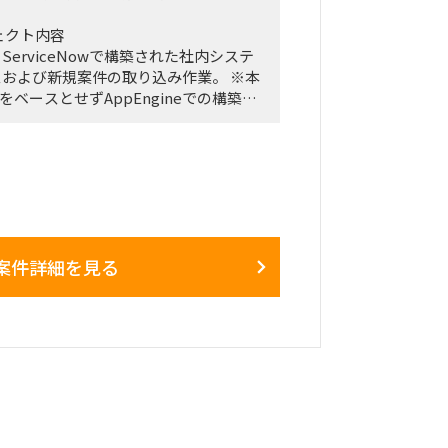
ェクト内容
月1日～2026年12月28日
erviceNowで構築された社内システ
1日まで
および新規案件の取り込み作業。 ※本
をベースとせずAppEngineでの構築が
スクリプト開発が多い環境です。
たちなか市・勝田駅周辺
は週によって変動
らば８月中からのジョインを希望）
もある一方、プロジェクト中盤は週3
生する可能性あり
直後および終了前は、出張頻度が比較的
地的に通勤が難しい場合はリモート勤務
案件詳細を見る
はリモートワーク
会社の麹町出社