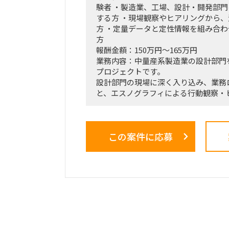
験者 ・製造業、工場、設計・開発部
する方 ・現場観察やヒアリングから
方 ・定量データと定性情報を組み合
方
報酬金額：150万円～165万円
業務内容：中量産系製造業の設計部門
プロジェクトです。
設計部門の現場に深く入り込み、業務
と、エスノグラフィによる行動観察・
ら、業務上の無駄やボトルネック、潜
す。
抽出した課題を分析・構造化したうえ
この案件に応募
効果、実行ロードマップを策定し、ク
員層に対する改革提案および最終報告
■業務内容
・業務ログ取得・分析を行うメーカー
クション
・設計部門のオフィス内における行動
調査
・現場担当者へのヒアリングおよび顕