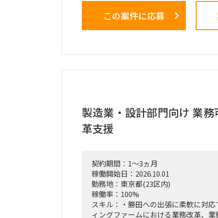
この案件に応募
＜業務内容＞
・稟議通過後の実務（POCフェーズ
の推進、リード。
・3ヶ月間の検証マイルストーン（ガ
計および進行管理。
・市場調査、ヒアリング対象（パート
定・実行。
・収集したデータの分析と、それに基
プデート。
・事業計画、ターゲット層の選定、市
製造業・設計部門向け 業務
・週1回または隔週1回程度の定例ミ
革支援
よび進捗報告。
契約期間：1～3ヵ月
稼働開始日：2026.10.01
勤務地：東京都(23区内)
稼働率：100%
スキル：・勝田への出張に柔軟に対応
ィングファームにおける業務改革、業