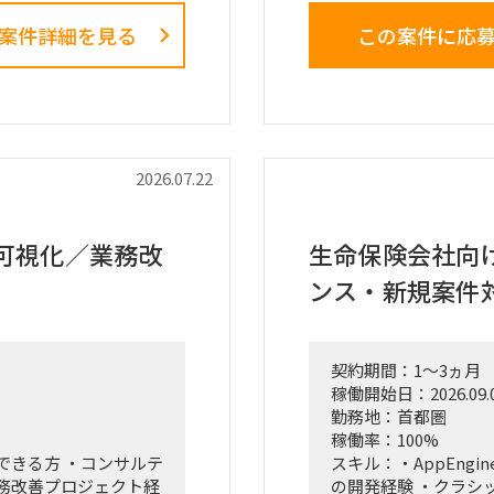
員層に対する改革提
案件詳細を見る
この案件に応
）におけるプロジェクト
■業務内容
・業務ログ取得・分
ントチャート等）の設
クション
・設計部門のオフィ
ナー等）の調査・選
調査
・現場担当者へのヒ
2026.07.22
づいた初期仮説のアッ
・課題の分析、構造
・改善施策および対
場規模の再見直し。
・改善施策における
可視化／業務改
生命保険会社向け 
ーティングへの参加、お
・実行に向けたロー
ンス・新規案件
・幹部層への中間報
テーション
■ポジション
契約期間：1～3ヵ月
・エスノグラフィに
稼働開始日：2026.09.
・現場担当者へのヒ
勤務地：首都圏
・業務課題の抽出、
稼働率：100%
・課題の構造化およ
できる方 ・コンサルテ
スキル：・AppEngine（
・調査結果、分析結
務改善プロジェクト経
の開発経験 ・クラシ