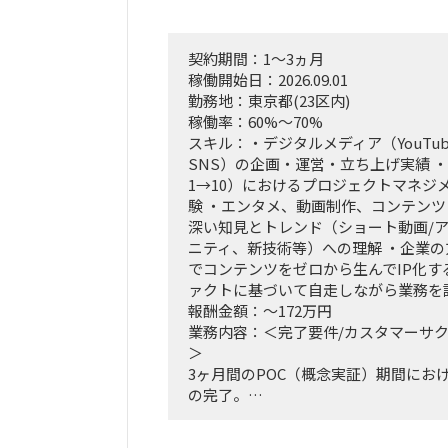
契約期間：1～3ヵ月
稼働開始日：2026.09.01
勤務地：東京都(23区内)
稼働率：60%～70%
スキル：・デジタルメディア（YouTube
SNS）の企画・運営・立ち上げ実績 ・
1→10）におけるプロジェクトマネジ
験 ・エンタメ、動画制作、コンテン
深い知見とトレンド（ショート動画/
ニティ、新技術等）への理解 ・企業の
でコンテンツをゼロから生んでIP化す
ァクトに基づいて自走しながら業務を
報酬金額：～172万円
業務内容：＜完了要件/カスタマーサ
＞
3ヶ月間のPOC（概念実証）期間にお
の完了。
検証結果（ファクトデータ）に基づい
市場規模予測のブラッシュアップ。