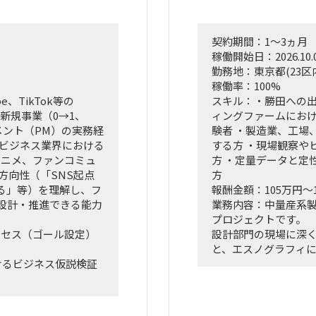
契約期間：1～3ヵ月
稼働開始日：2026.10.
勤務地：東京都(23区
稼働率：100%
、TikTok等の
スキル：・勝田への出
新規事業（0→1、
ィングファームにお
メント（PM）の実務経
験者 ・製造業、工場
ツビジネス業界における
する方 ・現場観察や
アニメ、ファンコミュ
方 ・定量データと定
方向性（「SNS起点
方
る」等）を理解し、フ
報酬金額：105万円～
設計・推進できる能力
業務内容：中量産系
プロジェクトです。
クセス（ゴール設定）
設計部門の現場に深
と、エスノグラフィ
けるビジネス仮説検証
ら、業務上の無駄や
す。
た、事業計画書および
抽出した課題を分析
効果、実行ロードマ