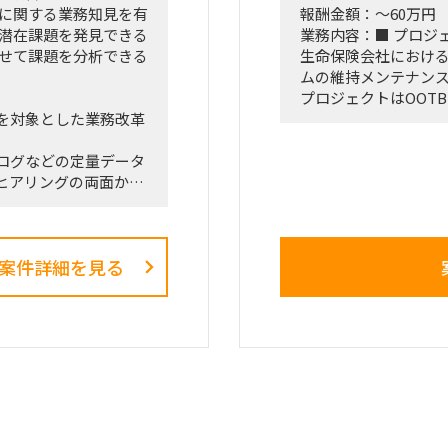
門に関する業務知見を有
報酬金額：～60万円
■契約条件
、潜在課題を発見できる
業務内容：■ プロジ
・参画期間：2026年10
わせて課題を分析できる
生命保険会社におけるS
または2027年1月3
ムの維持メンテナンス
・稼働率：100％想定
プロジェクトはOOTB
を対象とした業務改革
メインとなるため、
■勤務地・働き方
・出張先：茨城県ひ
ログなどの定量データ
■ 契約期間
・勝田への訪問頻度
ヒアリングの両面か
・9/1～（※可能な
・訪問が発生しない週
在的な課題を抽出しま
～4日程度の出張が発
■ 勤務地
・プロジェクト開始
で、改善施策、費用対
多摩センター（※立
少なくなる想定
案件詳細を見る
ライアントの幹部・役
可）
・勝田出張以外の日
までを担います。
・必要に応じて元請
との連携およびディレ
観察、エスノグラフィ
在・潜在課題の整理