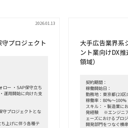
2026.01.13
保守プロジェクト
大手広告業界系
ント業向けDX
領域）
契約期間：
ロー ・SAP保守立ち
稼働開始日：
 ・運用開始に向けた支
勤務地：東京都(23区
稼働率：80%～100%
スキル：・製造業に
保守プロジェクトとな
発経験 ※エンジニア
ェーズにおけるプロジ
ズ立ち上げに伴う各種テ
開発部門をつなぐ横串