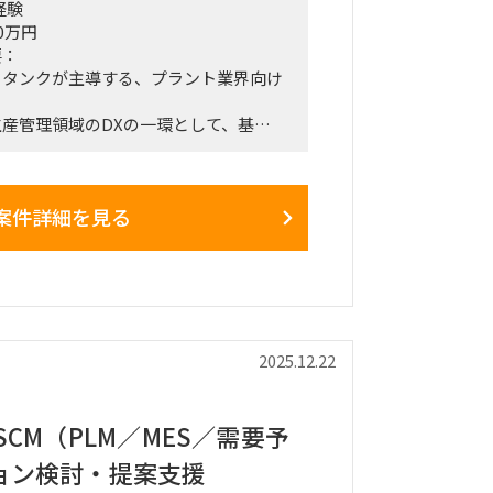
経験
0万円
要：
クタンクが主導する、プラント業界向け
。
産管理領域のDXの一環として、基幹
進めている。
ーおよびコンサルティングファームメン
、
案件詳細を見る
るビジネスサイド・システム開発部門双
ション。
生産管理／販売管理領域のDX推進支
導入プロジェクトの推進
2025.12.22
業務・システム間の調整
におけるプロジェクトマネジメント
発部門のブリッジ役
SCM（PLM／MES／需要予
ンサルファームメンバーとの協働
ョン検討・提案支援