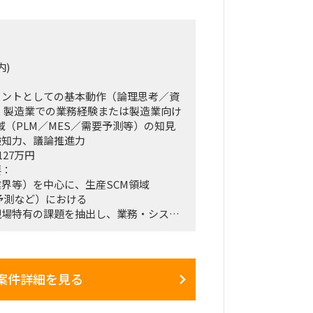
ンクタンク
ファーム
ト（プラント企業）
内)
中長期想定）
タントとしての基本動作（論理思考／資
月、以降は双方合意のもと、延長を想定
・製造業での業務経験または製造業向け
領域（PLM／MES／需要予測等）の知見
て：
検知力、議論推進力
リモートのハイブリッド
127万円
り調整可
要：
界等）を中心に、生産SCM領域
要予測など）における
現場特有の課題を抽出し、業務・システ
て：
ンを検討・提案するプロジェクト。
しながら、試行錯誤を重ねて実現性の高
く支援ポジション。
案件詳細を見る