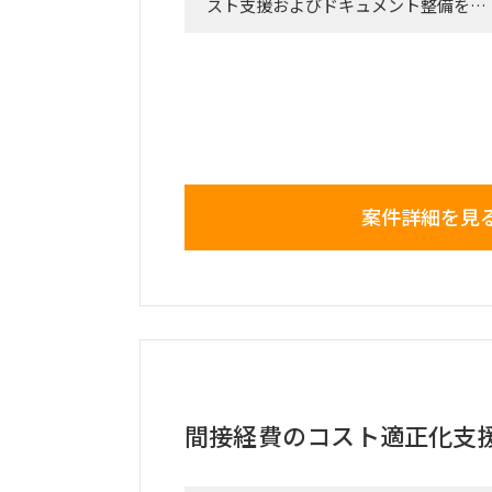
スト支援およびドキュメント整備を
担当いただける方を探しております。
■募集ポジション／人数
• SAP SDコンサルタント：1名
• SAP MMコンサルタント：2名
• SAP EWMコンサルタント：2名
• SAP FI/COコンサルタント：2名
• SAP PP/PSコンサルタント：1名
案件詳細を見
■業務内容
・UATおよび運用テストのフォロー
・SAP保守立ち上げに必要な各種ドキ
・運用開始に向けた支援業務全般
間接経費のコスト適正化支