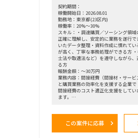
契約期間：
稼働開始日：2026.08.01
勤務地：東京都(23区内)
稼働率：20%～30%
スキル：・調達購買／ソーシング領域
正確に理解し、安定的に業務を遂行できる
いたデータ整理・資料作成に慣れてい
が高く、丁寧な事務処理ができる方 
士法や取適法など）を遵守しながら、
る方
報酬金額：～30万円
業務内容：間接経費（間接材・サービ
と購買業務の効率化を支援する企業で
間接経費のコスト適正化支援をしてい
ます。
月1～2件で1件あたり40時間の問い合
発依頼となります。
この案件に応募
■ 想定業務内容（例）
・調達購買／ソーシング業務における
（資料整備、見積依頼準備、見積依