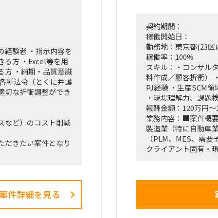
■体制：
・大手広告業界系シ
・コンサルティング
契約期間：
・エンドクライアン
稼働開始日：
勤務地：東京都(23区
の経験者 ・指示内容を
■期間：
稼働率：100%
方 ・Excel等を用
2026年2月1日～（
スキル：・コンサル
る方 ・納期・品質意識
※初回契約は1～3か
料作成／顧客折衝） 
・各種法令（とくに弁護
PJ経験 ・生産SCM
適切な折衝調整ができ
■出社の仕方につい
・現場理解力、課題
都内近郊での出社＋
報酬金額：120万円～
※人材側の希望によ
業務内容：■案件概
スなど）のコスト削減
製造業（特に自動車業
■稼働率：
（PLM、MES、需
ただきたい案件となり
100％
クライアント固有・
ム両面から
わせ毎のPJとなり、単
■出社の仕方につい
最適なソリューショ
基本リモート
クライアントと伴走
い施策を形にしてい
案件詳細を見る
オペレーション支援
■想定業務：
頼の実行、質疑・見積