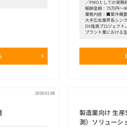
／PMOとしての実務
報酬金額：75万円～9
業務内容：■案件概
大手広告業界系シン
DX推進プロジェクト
プラント業における生
系システムの導入を
シンクタンクメンバ
バーと協働しながら
る
生産管理領域におけ
方の支援を担うポジ
ュメントの整備
■想定業務：
・プラント業における
援
・生産管理システム
2026.01.08
・業務要件の整理、
・要件定義フェーズ
・ビジネス部門と開
援
製造業向け 生産
・シンクタンク／コ
測）ソリューシ