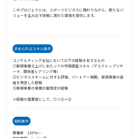
このプロジェクトは、スポーツビジネスに携わりながら、新たなバ
リューを生み出す挑戦に満ちた環境を提供します。
求められるスキル条件
コンサルティング会社において以下の経験を有するもの
①新規事業立上げにあたっての市場調査スキル（デスクトップリサ
ーチ、関係者ヒアリング等）
②ビジネススキームに対する評価、パートナー戦略、新規事業の座
組を策定した経験
③新規事業の事業計画策定の経験
※経験の重要度として、①＞②＝③
契約条件
稼働率 100%～