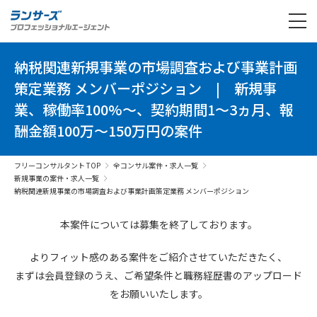
納税関連新規事業の市場調査および事業計画
策定業務 メンバーポジション
|
新規事
業、稼働率100%～、契約期間1～3ヵ月、報
酬金額100万～150万円の案件
フリーコンサルタント TOP
全コンサル案件・求人一覧
新規事業の案件・求人一覧
納税関連新規事業の市場調査および事業計画策定業務 メンバーポジション
本案件については募集を終了しております。
よりフィット感のある案件を
ご紹介させていただきたく、
まずは会員登録のうえ、
ご希望条件と
職務経歴書の
アップロード
を
お願いいたします。