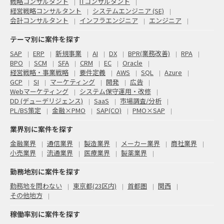
戦略コンサルタント
ITコンサルタント
経営戦略コンサルタント
システムエンジニア (SE)
会計コンサルタント
インフラエンジニア
エンジニア
テーマ別に案件を探す
SAP
ERP
新規事業
AI
DX
BPR(業務改善)
RPA
BPO
SCM
SFA
CRM
EC
Oracle
経営戦略・事業戦略
要件定義
AWS
SQL
Azure
GCP
SI
マーケティング
開発
広告
Webマーケティング
システム保守運用・改修
DD (デューデリジェンス)
SaaS
市場調査/分析
PL/BS策定
金融×PMO
SAP(CO)
PMO×SAP
業界別に案件を探す
金融業界
通信業界
製造業界
メーカー業界
商社業界
小売業界
流通業界
医療業界
製薬業界
勤務地別に案件を探す
勤務地を問わない
東京都(23区内)
首都圏
関西
その他地方
稼働率別に案件を探す