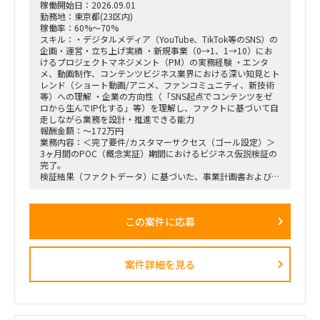
稼働開始日：2026.09.01
勤務地：東京都(23区内)
稼働率：60%～70%
スキル：・デジタルメディア（YouTube、TikTok等のSNS）の
企画・運営・立ち上げ実績 ・新規事業（0→1、1→10）にお
けるプロジェクトマネジメント（PM）の実務経験 ・エンタ
メ、動画制作、コンテンツビジネス業界における深い知見とト
レンド（ショート動画/アニメ、ファンコミュニティ、新技術
等）への理解 ・企業の方向性（「SNS起点でコンテンツをゼ
ロから生んでIP化する」等）を理解し、ファクトに基づいて自
走しながら業務を設計・推進できる能力
報酬金額：～172万円
業務内容：＜完了要件/カスタマーサクセス（ゴール設定）＞
3ヶ月間のPOC（概念実証）期間におけるビジネス仮説検証の
完了。
検証結果（ファクトデータ）に基づいた、事業計画書および市
場規模予測のブラッシュアップ。
＜業務内容＞
この案件に応募
・稟議通過後の実務（POCフェーズ）におけるプロジェクト
の推進、リード。
・3ヶ月間の検証マイルストーン（ガントチャート等）の設計
および進行管理。
案件詳細を見る
・市場調査、ヒアリング対象（パートナー等）の調査・選定・
実行。
・収集したデータの分析と、それに基づいた初期仮説のアップ
デート。
・事業計画、ターゲット層の選定、市場規模の再見直し。