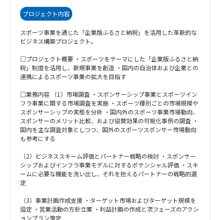
プロジェクト内容
スポーツ事業を通じた「企業版ふるさと納税」を活用した革新的な
ビジネス構築プロジェクト。
□プロジェクト概要 ・スポーツをテーマにした「企業版ふるさと納
税」制度を活用し、新規事業を創造 ・国内の自治体および企業との
連携によるスポーツ事業の拡大を目指す
□業務内容 （1）市場調査 ・スポンサーシップ事業とスポーツイン
フラ事業に関する市場調査を実施 ・スポーツ種別ごとの市場規模や
スポンサーシップの実態を分析 ・国内外のスポーツ事業市場動向、
スポンサーのメリット比較、および協賛効果の可視化事例の調査 ・
国内を主な調査対象としつつ、国外のスポーツスポンサー市場動向
も参考にする
（2）ビジネススキーム評価とパートナー戦略の検討 ・スポンサー
シップおよびインフラ事業モデルに対するポテンシャル評価 ・スキ
ームに必要な機能を洗い出し、それを担えるパートナーの戦略的選
定
（3）事業計画作成支援 ・ターゲット市場およびターゲット規模を
設定 ・営業活動の方針立案 ・利益計画の作成と次フェーズのアクシ
ョンプラン策定