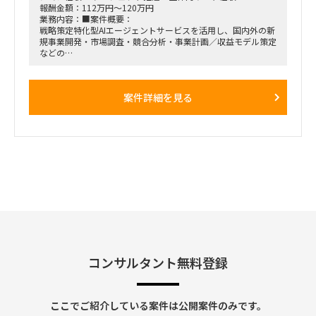
報酬金額：112万円～120万円
業務内容：■案件概要：
戦略策定特化型AIエージェントサービスを活用し、国内外の新
規事業開発・市場調査・競合分析・事業計画／収益モデル策定
などの
戦略コンサルティング業務を推進する。
クライアントワークに加え、コンサルタント／アナリストのマ
ネジメント、プロダクト改善に向けたフィードバック、セール
案件詳細を見る
ス支援なども含む。
■想定業務：
・AIエージェントを活用した戦略策定／新規事業検討支援
・市場調査／競合分析／事業計画・収益モデル策定
・コンサルタント／アナリストのマネジメント
・クライアントコミュニケーション、会議ファシリテーション
・プロジェクト全体の推進・進捗管理
・プロダクト改善に向けたフィードバック
・営業・セールス活動の支援
■体制：
クライアント＋自社コンサルタント／アナリストチーム（少数
精鋭想定）
コンサルタント無料登録
■期間：
応相談（中長期想定）
※初回契約は1～3か月、以降は双方合意のもと、延長を想定
ここでご紹介している案件は公開案件のみです。
■出社の仕方について：