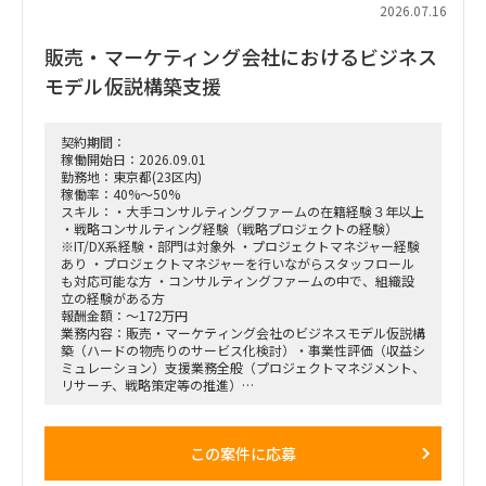
・週1回または隔週1回程度の定例ミーティングへの参加、お
2026.07.16
よび進捗報告。
販売・マーケティング会社におけるビジネス
モデル仮説構築支援
契約期間：
稼働開始日：2026.09.01
勤務地：東京都(23区内)
稼働率：40%～50%
スキル：・大手コンサルティングファームの在籍経験３年以上
・戦略コンサルティング経験（戦略プロジェクトの経験）
※IT/DX系経験・部門は対象外 ・プロジェクトマネジャー経験
あり ・プロジェクトマネジャーを行いながらスタッフロール
も対応可能な方 ・コンサルティングファームの中で、組織設
立の経験がある方
報酬金額：～172万円
業務内容：販売・マーケティング会社のビジネスモデル仮説構
築（ハードの物売りのサービス化検討）・事業性評価（収益シ
ミュレーション）支援業務全般（プロジェクトマネジメント、
リサーチ、戦略策定等の推進）
＜業務内容＞
「全社戦略・中期経営計画の策定」のような「抽象度が高く、
この案件に応募
正解がない難易度の高いPJ」にプロジェクトをリードする立場
で携わっている方