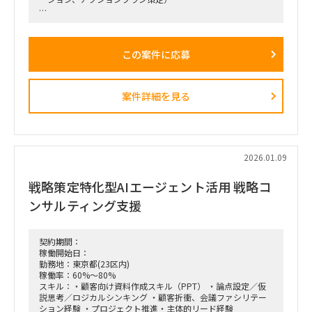
■戦略コンサルティングの具体的なイメージ
「全社戦略・中期経営計画の策定」のような「抽象度が高く、
正解がない難易度の高いPJ」にプロジェクトをリードする立場
この案件に応募
で携わっている方
（例）
・全社戦略・事業戦略および中期経営計画策定
・市場環境分析、潜在市場規模（TAM、SAM）の推計、および
案件詳細を見る
競合モデル調査を通じた成長戦略立案
・M&A・アライアンス戦略の立案、ビジネスデューデリジェ
ンス（BDD）の実行、および買収後のPMI支援
・財務モデリング（トップライン・コストの構成要素分解）を
用いた事業計画の蓋然性検証と買収効果定量化
・新規事業開発における事業コンセプト策定、プロトタイピン
2026.01.09
グ、PoC（概念実証）の設計、および市場参入戦略策定
・事業再生に向けた不採算事業の見直し、プロダクトポートフ
戦略策定特化型AIエージェント活用 戦略コ
ォリオマネジメント、組織再編計画策定、および全社コスト削
減実行支援
ンサルティング支援
契約期間：
稼働開始日：
勤務地：東京都(23区内)
稼働率：60%～80%
スキル：・顧客向け資料作成スキル（PPT） ・論点設定／仮
説思考／ロジカルシンキング ・顧客折衝、会議ファシリテー
ション経験 ・プロジェクト推進・主体的リード経験