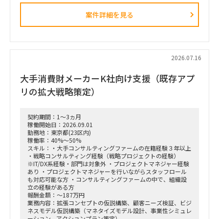
（例）
・全社戦略・事業戦略および中期経営計画策定
案件詳細を見る
・市場環境分析、潜在市場規模（TAM、SAM）の推計、および
競合モデル調査を通じた成長戦略立案
・M&A・アライアンス戦略の立案、ビジネスデューデリジェ
ンス（BDD）の実行、および買収後のPMI支援
・財務モデリング（トップライン・コストの構成要素分解）を
用いた事業計画の蓋然性検証と買収効果定量化
2026.07.16
・新規事業開発における事業コンセプト策定、プロトタイピン
グ、PoC（概念実証）の設計、および市場参入戦略策定
大手消費財メーカーK社向け支援（既存アプ
・事業再生に向けた不採算事業の見直し、プロダクトポートフ
ォリオマネジメント、組織再編計画策定、および全社コスト削
リの拡大戦略策定）
減実行支援
契約期間：1～3ヵ月
稼働開始日：2026.09.01
勤務地：東京都(23区内)
稼働率：40%～50%
スキル：・大手コンサルティングファームの在籍経験３年以上
・戦略コンサルティング経験（戦略プロジェクトの経験）
※IT/DX系経験・部門は対象外 ・プロジェクトマネジャー経験
あり ・プロジェクトマネジャーを行いながらスタッフロール
も対応可能な方 ・コンサルティングファームの中で、組織設
立の経験がある方
報酬金額：～187万円
業務内容：拡張コンセプトの仮説構築、顧客ニーズ検証、ビジ
ネスモデル仮説構築（マネタイズモデル設計、事業性シミュレ
ーション、アクションプラン策定）