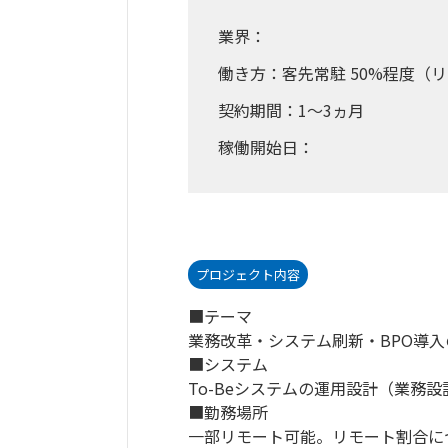
業界：
働き方：客先常駐 50%程度（リ
契約期間：1～3ヵ月
稼働開始日：
プロジェクト内容
■テーマ
業務改革・システム刷新・BPO導
■システム
To-Beシステムの運用設計（業務
■勤務場所
一部リモート可能。リモート割合に