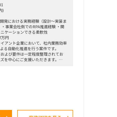
01
戦略、KPI設計、新営業モデル設計な
内)
、現場への落とし込み・タスクフォース
アジャイル的）で回していただきます。
／開発における実務経験（設計〜実装ま
対する定期的なレポーティングおよび直
 ・事業会社側でのRPA推進経験 ・関
ン（壁打ち）への参画。
ュニケーションできる柔軟性
ロープレ」「ダッシュボード」等の最先端
7万円
ら、それを現場の営業員にどう使わせる
ライアント企業において、社内業務効率
までの定着化支援。
による自動化推進を行う案件です。
経験を持つクライアント（証券会社側）
務および要件は一定程度整理されてお
ッグを組み、現場のリアルな知見を取り
ーズを中心にご支援いただきます。
高い設計を行います。
リソース不足に伴い、外部人材にて即戦
く想定です。
／開発／テスト／実装
最適化
確認／調整
ニュアル整備
との連携・技術サポート