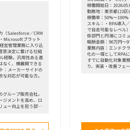
稼働開始日：2026.05.
化
富裕層向けセグメント
勤務地：東京都(23区
定
どの「上流企画」と
稼働率：50%～100%
管理
の推進を同時進行（
スキル：・RPA導入
ンテーション支援
経営・役員クラスに
で自走可能なレベル）
接のディスカッショ
lesforce／CRM
係部門と円滑にコミ
「バディAI」「AI
・Microsoftプラット
報酬金額：90万円～9
2月28日
ツールの要件定義か
／経営管理業務に入り込
業務内容：エンドク
か（行動変容設計）
意思決定に繋げる仕組
化の一環としてRPA
支店長やトップ営業
サル経験。汎用性ある進
すでに自動化対象業
のコアメンバーとタ
はなく、横展開できる
り、実装・改善フェ
込みながら実効性の
ット：メーカーサイドの
情報システム部門の
駅周辺
軟な対応が可能な方。
力として参画いただ
ロジェクト中盤は週3
■想定業務：
り
のグループ販売会社。
・RPAシナリオ設計
は、出張頻度が比較的
ージメントを高め、ロ
・既存RPAの改修・
リュー向上を担う部
・業務部門との要件
・運用設計およびマ
組織から、興味関心軸
・情報システム部門