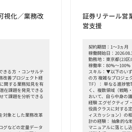
可視化／業務改
証券リテール営
営支援
契約期間：1～3ヵ月
稼働開始日：2026.08.
勤務地：東京都(23区
稼働率：80%～100%
できる方 ・コンサルテ
スキル：▼以下のい
務改善プロジェクト経
の方 複雑なプロジェク
門に関する業務知見を有
TF）： 単なる進捗
、潜在課題を発見できる
く、複数領域（戦略・
わせて課題を分析できる
おいて、自ら中身の
経験 エグゼクティブ
役員クラスに対する
を対象とした業務改革
ィスカッション）の相
計の経験： 抽象的な
ログなどの定量データ
マニュアルに落とし