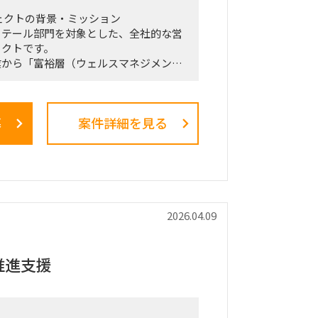
ェクトの背景・ミッション
リテール部門を対象とした、全社的な営
ェクトです。
業から「富裕層（ウェルスマネジメン
トを掲げ、本件は「FY26業務計画の中
陣・役員クラスが直接スポンサーを務め
メントとなっています。
募
案件詳細を見る
た絵に留まらず、組織再編、営業プロセ
導入、人材育成を同時並行で進め、現場
気通貫で実現することが本プロジェクト
です。
ション・役割
（TF）の実質的な推進リードおよび
2026.04.09
局型PMO）ではなく、ビジネスと
ら中身の議論に入り込み、プロジェクトを
推進支援
せるプレイングマネージャーとしての役
。