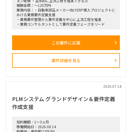
ョン経験 ・主体的に上流工程を推進できる方
ながら実効性の高い設計を行います。
報酬金額：～120万円
業務内容：・自動車部品メーカー向けERP導入プロジェクトに
おける業務要件定義支援
・業務要件整理から要件定義を中心に上流工程を推進
・業務コンサルタントとして要件定義フェーズをリード
この案件に応募
案件詳細を見る
2026.07.14
PLMシステム グランドデザイン＆要件定義
作成支援
契約期間：1～3ヵ月
稼働開始日：2026.08.14
勤務地：東京都(23区内)