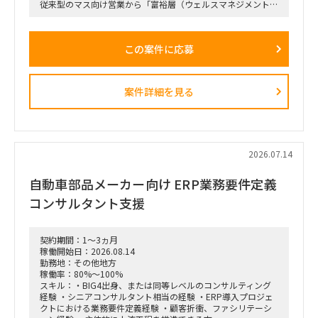
従来型のマス向け営業から「富裕層（ウェルスマネジメント）
特化型」へのシフトを掲げ、本件は「FY26業務計画の中核施
策」として経営陣・役員クラスが直接スポンサーを務める最重
要エンゲージメントとなっています。
この案件に応募
戦略ファームが描いた絵に留まらず、組織再編、営業プロセス
設計、AIツールの導入、人材育成を同時並行で進め、現場の行
動変容までを一気通貫で実現することが本プロジェクトの最大
のミッションです。
案件詳細を見る
■ 担当いただくポジション・役割
「横断タスクフォース（TF）の実質的な推進リードおよび中
身の企画検討」
単なる進捗管理（事務局型PMO）ではなく、ビジネスと
IT（AI）の両面から中身の議論に入り込み、プロジェクトを実
2026.07.14
質的にドライブさせるプレイングマネージャーとしての役割を
期待しています。
自動車部品メーカー向け ERP業務要件定義
■ 具体的な業務内容
コンサルタント支援
富裕層向けセグメント戦略、KPI設計、新営業モデル設計など
の「上流企画」と、現場への落とし込み・タスクフォースの推
進を同時進行（アジャイル的）で回していただきます。
契約期間：1～3ヵ月
経営・役員クラスに対する定期的なレポーティングおよび直接
稼働開始日：2026.08.14
のディスカッション（壁打ち）への参画。
勤務地：その他地方
「バディAI」「AIロープレ」「ダッシュボード」等の最先端ツ
稼働率：80%～100%
ールの要件定義から、それを現場の営業員にどう使わせるか
スキル：・BIG4出身、または同等レベルのコンサルティング
（行動変容設計）までの定着化支援。
経験 ・シニアコンサルタント相当の経験 ・ERP導入プロジェ
支店長やトップ営業経験を持つクライアント（証券会社側）の
クトにおける業務要件定義経験 ・顧客折衝、ファシリテーシ
コアメンバーとタッグを組み、現場のリアルな知見を取り込み