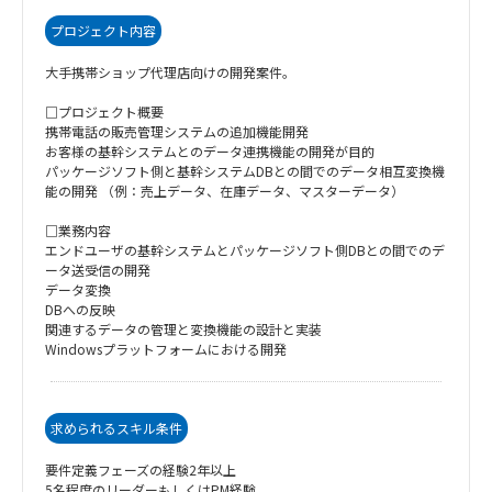
プロジェクト内容
大手携帯ショップ代理店向けの開発案件。
□プロジェクト概要
携帯電話の販売管理システムの追加機能開発
お客様の基幹システムとのデータ連携機能の開発が目的
パッケージソフト側と基幹システムDBとの間でのデータ相互変換機
能の開発 （例：売上データ、在庫データ、マスターデータ）
□業務内容
エンドユーザの基幹システムとパッケージソフト側DBとの間でのデ
ータ送受信の開発
データ変換
DBへの反映
関連するデータの管理と変換機能の設計と実装
Windowsプラットフォームにおける開発
求められるスキル条件
要件定義フェーズの経験2年以上
5名程度のリーダーもしくはPM経験