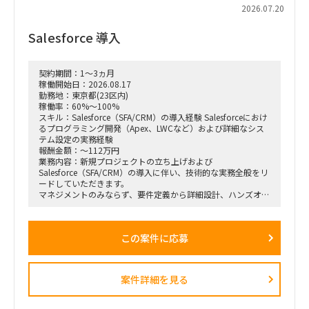
2026.07.20
Salesforce 導入
契約期間：1～3ヵ月
稼働開始日：2026.08.17
勤務地：東京都(23区内)
稼働率：60%～100%
スキル：Salesforce（SFA/CRM）の導入経験 Salesforceにおけ
るプログラミング開発（Apex、LWCなど）および詳細なシス
テム設定の実務経験
報酬金額：～112万円
業務内容：新規プロジェクトの立ち上げおよび
Salesforce（SFA/CRM）の導入に伴い、技術的な実務全般をリ
ードしていただきます。
マネジメントのみならず、要件定義から詳細設計、ハンズオン
でのシステム設定や開発まで、裁量を持って幅広くお任せしま
す。
この案件に応募
【具体的な業務例】
Salesforce（SFA/CRM）の導入、カスタマイズ、および詳細設
定
案件詳細を見る
Apex、Visualforce、Lightning Web Components（LWC）な
どを用いたプログラミング・開発実務が出来る方