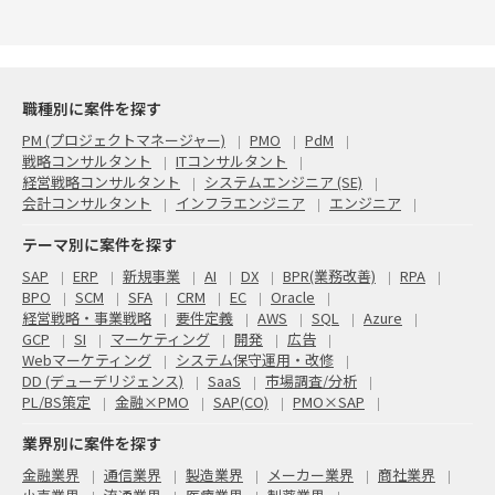
職種別に案件を探す
PM (プロジェクトマネージャー)
PMO
PdM
戦略コンサルタント
ITコンサルタント
経営戦略コンサルタント
システムエンジニア (SE)
会計コンサルタント
インフラエンジニア
エンジニア
テーマ別に案件を探す
SAP
ERP
新規事業
AI
DX
BPR(業務改善)
RPA
BPO
SCM
SFA
CRM
EC
Oracle
経営戦略・事業戦略
要件定義
AWS
SQL
Azure
GCP
SI
マーケティング
開発
広告
Webマーケティング
システム保守運用・改修
DD (デューデリジェンス)
SaaS
市場調査/分析
PL/BS策定
金融×PMO
SAP(CO)
PMO×SAP
業界別に案件を探す
金融業界
通信業界
製造業界
メーカー業界
商社業界