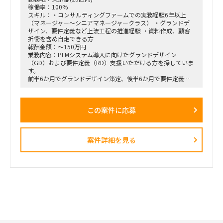
稼働率：100%
スキル：・コンサルティングファームでの実務経験6年以上
（マネージャー～シニアマネージャークラス） ・グランドデ
ザイン、要件定義など上流工程の推進経験 ・資料作成、顧客
折衝を含め自走できる方
報酬金額：～150万円
業務内容：PLMシステム導入に向けたグランドデザイン
（GD）および要件定義（RD）支援いただける方を探していま
す。
前半6か月でグランドデザイン策定、後半6か月で要件定義を
実施想定で
上流工程におけるプロジェクト推進を担当いただきたい案件で
す。
この案件に応募
案件詳細を見る