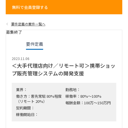
無料で会員登録する
要件定義の案件一覧へ
募集終了
要件定義
2023.11.06
＜大手代理店向け／リモート可＞携帯ショッ
プ販売管理システムの開発支援
業界：
勤務地：
働き方：客先常駐 80%程度
稼働率：80%～100%
（リモート 20%）
報酬金額：100万～150万円
契約期間：
稼働開始日：