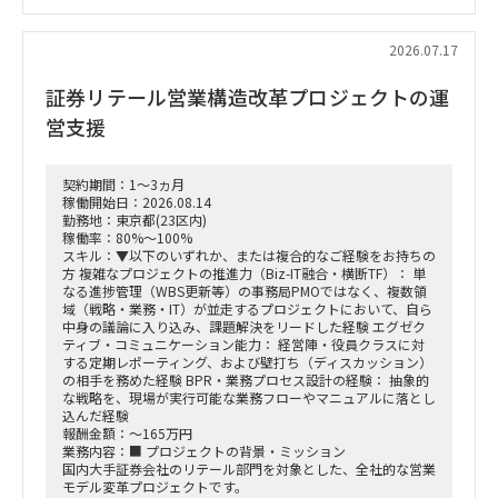
クライアントの要望に応じた技術的な要件定義、および仕様設
計
2026.07.17
プロジェクト全体の進捗管理、および技術的な課題解決
証券リテール営業構造改革プロジェクトの運
（PM/PL補助業務）
営支援
働き方：要相談（リモートワーク中心を想定）
契約期間：1～3ヵ月
稼働開始日：2026.08.14
勤務地：東京都(23区内)
稼働率：80%～100%
スキル：▼以下のいずれか、または複合的なご経験をお持ちの
方 複雑なプロジェクトの推進力（Biz-IT融合・横断TF）： 単
なる進捗管理（WBS更新等）の事務局PMOではなく、複数領
域（戦略・業務・IT）が並走するプロジェクトにおいて、自ら
中身の議論に入り込み、課題解決をリードした経験 エグゼク
ティブ・コミュニケーション能力： 経営陣・役員クラスに対
する定期レポーティング、および壁打ち（ディスカッション）
の相手を務めた経験 BPR・業務プロセス設計の経験： 抽象的
な戦略を、現場が実行可能な業務フローやマニュアルに落とし
込んだ経験
報酬金額：～165万円
業務内容：■ プロジェクトの背景・ミッション
国内大手証券会社のリテール部門を対象とした、全社的な営業
モデル変革プロジェクトです。