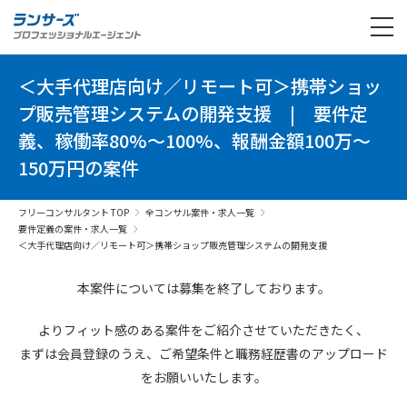
＜大手代理店向け／リモート可＞携帯ショッ
プ販売管理システムの開発支援
|
要件定
義、稼働率80%～100%、報酬金額100万～
150万円の案件
フリーコンサルタント TOP
全コンサル案件・求人一覧
要件定義の案件・求人一覧
＜大手代理店向け／リモート可＞携帯ショップ販売管理システムの開発支援
本案件については募集を終了しております。
よりフィット感のある案件を
ご紹介させていただきたく、
まずは会員登録のうえ、
ご希望条件と
職務経歴書の
アップロード
を
お願いいたします。