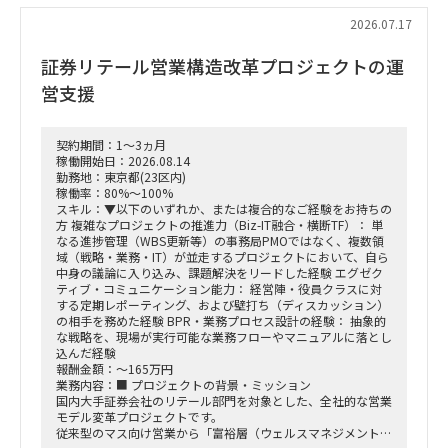
2026.07.17
証券リテール営業構造改革プロジェクトの運
営支援
契約期間：1～3ヵ月
稼働開始日：2026.08.14
勤務地：東京都(23区内)
稼働率：80%～100%
スキル：▼以下のいずれか、または複合的なご経験をお持ちの
方 複雑なプロジェクトの推進力（Biz-IT融合・横断TF）： 単
なる進捗管理（WBS更新等）の事務局PMOではなく、複数領
域（戦略・業務・IT）が並走するプロジェクトにおいて、自ら
中身の議論に入り込み、課題解決をリードした経験 エグゼク
ティブ・コミュニケーション能力： 経営陣・役員クラスに対
する定期レポーティング、および壁打ち（ディスカッション）
の相手を務めた経験 BPR・業務プロセス設計の経験： 抽象的
な戦略を、現場が実行可能な業務フローやマニュアルに落とし
込んだ経験
報酬金額：～165万円
業務内容：■ プロジェクトの背景・ミッション
国内大手証券会社のリテール部門を対象とした、全社的な営業
モデル変革プロジェクトです。
従来型のマス向け営業から「富裕層（ウェルスマネジメント）