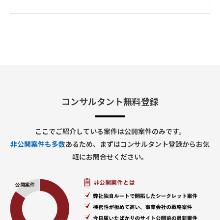
断的なAIリスクの所在と担当領域を明確化する、実行力を求め
ます。
～作業内容～
AIガバナンス成熟度評価プロジェクト推進業務
①フレームワーク選定・評価設計
・AIガバナンス体制の評価に適したフレームワークの調査・比
較・選定
・評価軸・評価基準の設計
・対象フレームワーク候補：ISO/IEC 42001 / NIST AI RMF / AI
事業者ガイドライン / AIガバナンスナビ（AIGA）等
②ヒアリングの企画・実施・運営
・関連部門（品質管理、セキュリティ、法務、コンプライアン
ス、ブランド等）へのヒアリング設計
コンサルタント無料登録
・ヒアリングMTGのファシリテーション
・ヒアリング結果の記録・整理・課題抽出
③評価・分析
・既存の社内規定・ルール・ポリシーのレビュー
ここでご紹介している案件は公開案件のみです。
・フレームワークに基づくギャップ分析
非公開案件も多数
あるため、まずはコンサルタント登録からお気
・部門横断的なリスクの整理と担当領域のマッピング
・セキュリティ部門が注力すべき領域の特定・提言
軽にお問合せください。
④可視化・レポーティング
・AIガバナンス体制図の作成
・成熟度評価結果のレポート作成
⑤プロジェクト管理・調整業務
・セキュリティ部門AI担当者との連携・進捗共有
・進捗管理・課題管理