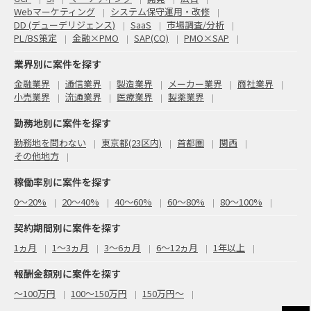
Webマーケティング
システム保守運用・改修
DD (デューデリジェンス)
SaaS
市場調査/分析
PL/BS策定
金融×PMO
SAP(CO)
PMO×SAP
業界別に案件を探す
金融業界
通信業界
製造業界
メーカー業界
商社業界
小売業界
流通業界
医療業界
製薬業界
勤務地別に案件を探す
勤務地を問わない
東京都(23区内)
首都圏
関西
その他地方
稼働率別に案件を探す
0〜20%
20〜40%
40〜60%
60〜80%
80〜100%
契約期間別に案件を探す
1ヵ月
1～3ヵ月
3～6ヵ月
6～12ヵ月
1年以上
報酬金額別に案件を探す
〜100万円
100〜150万円
150万円〜