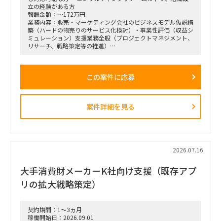
立の経験がある方
報酬金額：～172万円
業務内容：販売・マーケティング会社のビジネスモデル仮説構
築（ハードの物売りのサービス化検討）・事業性評価（収益シ
ミュレーション）支援業務全般（プロジェクトマネジメント、
リサーチ、戦略策定等の推進）
＜業務内容＞
「全社戦略・中期経営計画の策定」のような「抽象度が高く、
この案件に応募
正解がない難易度の高いPJ」にプロジェクトをリードする立場
で携わっている方
（例）
・全社戦略・事業戦略および中期経営計画策定
案件詳細を見る
・市場環境分析、潜在市場規模（TAM、SAM）の推計、および
競合モデル調査を通じた成長戦略立案
・M&A・アライアンス戦略の立案、ビジネスデューデリジェ
ンス（BDD）の実行、および買収後のPMI支援
・財務モデリング（トップライン・コストの構成要素分解）を
用いた事業計画の蓋然性検証と買収効果定量化
2026.07.16
・新規事業開発における事業コンセプト策定、プロトタイピン
グ、PoC（概念実証）の設計、および市場参入戦略策定
大手消費財メーカーK社向け支援（既存アプ
・事業再生に向けた不採算事業の見直し、プロダクトポートフ
ォリオマネジメント、組織再編計画策定、および全社コスト削
リの拡大戦略策定）
減実行支援
契約期間：1～3ヵ月
稼働開始日：2026.09.01