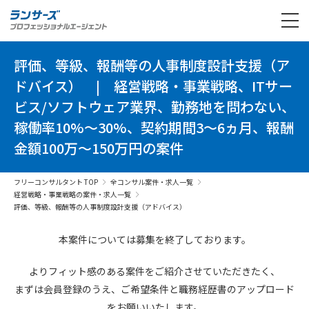
評価、等級、報酬等の人事制度設計支援（ア
ドバイス）
|
経営戦略・事業戦略、ITサー
ビス/ソフトウェア業界、勤務地を問わない、
稼働率10%～30%、契約期間3～6ヵ月、報酬
金額100万～150万円の案件
フリーコンサルタント TOP
全コンサル案件・求人一覧
経営戦略・事業戦略の案件・求人一覧
評価、等級、報酬等の人事制度設計支援（アドバイス）
本案件については募集を終了しております。
よりフィット感のある案件を
ご紹介させていただきたく、
まずは会員登録のうえ、
ご希望条件と
職務経歴書の
アップロード
を
お願いいたします。