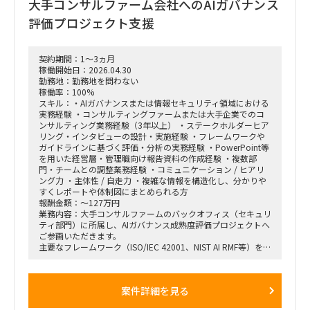
大手コンサルファーム会社へのAIガバナンス
ォリオマネジメント、組織再編計画策定、および全社コスト削
減実行支援
評価プロジェクト支援
契約期間：1～3ヵ月
稼働開始日：2026.04.30
勤務地：勤務地を問わない
稼働率：100%
スキル：・AIガバナンスまたは情報セキュリティ領域における
実務経験 ・コンサルティングファームまたは大手企業でのコ
ンサルティング業務経験（3年以上） ・ステークホルダーヒア
リング・インタビューの設計・実施経験 ・フレームワークや
ガイドラインに基づく評価・分析の実務経験 ・PowerPoint等
を用いた経営層・管理職向け報告資料の作成経験 ・複数部
門・チームとの調整業務経験 ・コミュニケーション / ヒアリ
ング力 ・主体性 / 自走力 ・複雑な情報を構造化し、分かりや
すくレポートや体制図にまとめられる方
報酬金額：～127万円
業務内容：大手コンサルファームのバックオフィス（セキュリ
ティ部門）に所属し、AIガバナンス成熟度評価プロジェクトへ
ご参画いただきます。
主要なフレームワーク（ISO/IEC 42001、NIST AI RMF等）を活
用し、現行のAIガバナンス体制を評価・分析のうえ、リスク対
応状況の可視化およびレポーティングまでを担当いただきま
す。
案件詳細を見る
関連部門（品質管理、セキュリティ、法務、コンプライアン
ス、ブランド等）へのヒアリングを主体的にリードし、部門横