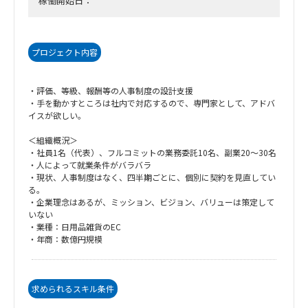
稼働開始日：
プロジェクト内容
・評価、等級、報酬等の人事制度の設計支援
・手を動かすところは社内で対応するので、専門家として、アドバ
イスが欲しい。
＜組織概況＞
・社員1名（代表）、フルコミットの業務委託10名、副業20～30名
・人によって就業条件がバラバラ
・現状、人事制度はなく、四半期ごとに、個別に契約を見直してい
る。
・企業理念はあるが、ミッション、ビジョン、バリューは策定して
いない
・業種：日用品雑貨のEC
・年商：数億円規模
求められるスキル条件