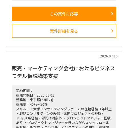
特化型」へのシフトを掲げ、本件は「FY26業務計画の中核施
策」として経営陣・役員クラスが直接スポンサーを務める最重
要エンゲージメントとなっています。
この案件に応募
戦略ファームが描いた絵に留まらず、組織再編、営業プロセス
設計、AIツールの導入、人材育成を同時並行で進め、現場の行
動変容までを一気通貫で実現することが本プロジェクトの最大
のミッションです。
案件詳細を見る
■ 担当いただくポジション・役割
「横断タスクフォース（TF）の実質的な推進リードおよび中
身の企画検討」
単なる進捗管理（事務局型PMO）ではなく、ビジネスと
IT（AI）の両面から中身の議論に入り込み、プロジェクトを実
2026.07.16
質的にドライブさせるプレイングマネージャーとしての役割を
期待しています。
販売・マーケティング会社におけるビジネス
■ 具体的な業務内容
モデル仮説構築支援
富裕層向けセグメント戦略、KPI設計、新営業モデル設計など
の「上流企画」と、現場への落とし込み・タスクフォースの推
進を同時進行（アジャイル的）で回していただきます。
契約期間：
経営・役員クラスに対する定期的なレポーティングおよび直接
稼働開始日：2026.09.01
のディスカッション（壁打ち）への参画。
勤務地：東京都(23区内)
「バディAI」「AIロープレ」「ダッシュボード」等の最先端ツ
稼働率：40%～50%
ールの要件定義から、それを現場の営業員にどう使わせるか
スキル：・大手コンサルティングファームの在籍経験３年以上
（行動変容設計）までの定着化支援。
・戦略コンサルティング経験（戦略プロジェクトの経験）
支店長やトップ営業経験を持つクライアント（証券会社側）の
※IT/DX系経験・部門は対象外 ・プロジェクトマネジャー経験
コアメンバーとタッグを組み、現場のリアルな知見を取り込み
あり ・プロジェクトマネジャーを行いながらスタッフロール
ながら実効性の高い設計を行います。
も対応可能な方 ・コンサルティングファームの中で、組織設