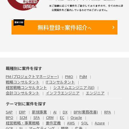
無料登録
案件紹介
で
へ
職種別に案件を探す
PM (プロジェクトマネージャー)
PMO
PdM
戦略コンサルタント
ITコンサルタント
経営戦略コンサルタント
システムエンジニア (SE)
会計コンサルタント
インフラエンジニア
エンジニア
テーマ別に案件を探す
SAP
ERP
新規事業
AI
DX
BPR(業務改善)
RPA
BPO
SCM
SFA
CRM
EC
Oracle
経営戦略・事業戦略
要件定義
AWS
SQL
Azure
GCP
SI
マーケティング
開発
広告