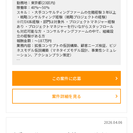
勤務地：東京都(23区内)
稼働率：40%～50%
スキル：・大手コンサルティングファームの在籍経験３年以上
・戦略コンサルティング経験（戦略プロジェクトの経験）
※IT/DX系経験・部門は対象外 ・プロジェクトマネジャー経験
あり ・プロジェクトマネジャーを行いながらスタッフロール
も対応可能な方 ・コンサルティングファームの中で、組織設
立の経験がある方
報酬金額：～187万円
業務内容：拡張コンセプトの仮説構築、顧客ニーズ検証、ビジ
ネスモデル仮説構築（マネタイズモデル設計、事業性シミュレ
ーション、アクションプラン策定）
■戦略コンサルティングの具体的なイメージ
「全社戦略・中期経営計画の策定」のような「抽象度が高く、
正解がない難易度の高いPJ」にプロジェクトをリードする立場
この案件に応募
で携わっている方
（例）
・全社戦略・事業戦略および中期経営計画策定
・市場環境分析、潜在市場規模（TAM、SAM）の推計、および
案件詳細を見る
競合モデル調査を通じた成長戦略立案
・M&A・アライアンス戦略の立案、ビジネスデューデリジェ
ンス（BDD）の実行、および買収後のPMI支援
・財務モデリング（トップライン・コストの構成要素分解）を
用いた事業計画の蓋然性検証と買収効果定量化
・新規事業開発における事業コンセプト策定、プロトタイピン
2026.04.06
グ、PoC（概念実証）の設計、および市場参入戦略策定
・事業再生に向けた不採算事業の見直し、プロダクトポートフ