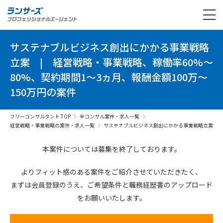
サステナブルビジネス創出にかかる事業戦略
立案
|
経営戦略・事業戦略、稼働率60%～
80%、契約期間1～3ヵ月、報酬金額100万～
150万円の案件
フリーコンサルタント TOP
全コンサル案件・求人一覧
経営戦略・事業戦略の案件・求人一覧
サステナブルビジネス創出にかかる事業戦略立案
本案件については募集を終了しております。
よりフィット感のある案件を
ご紹介させていただきたく、
まずは会員登録のうえ、
ご希望条件と
職務経歴書の
アップロード
を
お願いいたします。