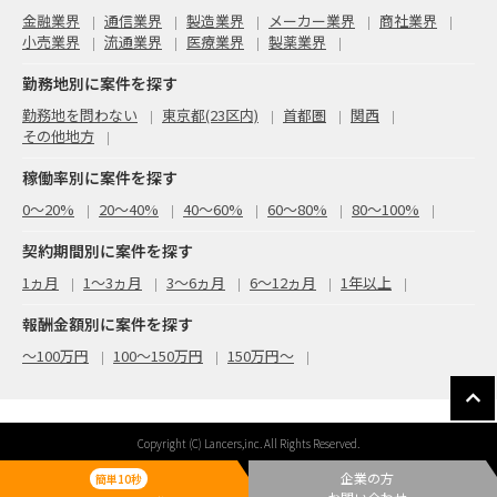
金融業界
通信業界
製造業界
メーカー業界
商社業界
小売業界
流通業界
医療業界
製薬業界
勤務地別に案件を探す
勤務地を問わない
東京都(23区内)
首都圏
関西
その他地方
稼働率別に案件を探す
0〜20%
20〜40%
40〜60%
60〜80%
80〜100%
契約期間別に案件を探す
1ヵ月
1～3ヵ月
3～6ヵ月
6～12ヵ月
1年以上
報酬金額別に案件を探す
〜100万円
100〜150万円
150万円〜
Copyright (C) Lancers,inc. All Rights Reserved.
企業の方
簡単10秒