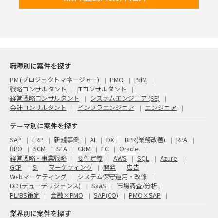
職種別に案件を探す
PM (プロジェクトマネージャー)
PMO
PdM
戦略コンサルタント
ITコンサルタント
経営戦略コンサルタント
システムエンジニア (SE)
会計コンサルタント
インフラエンジニア
エンジニア
テーマ別に案件を探す
SAP
ERP
新規事業
AI
DX
BPR(業務改善)
RPA
BPO
SCM
SFA
CRM
EC
Oracle
経営戦略・事業戦略
要件定義
AWS
SQL
Azure
GCP
SI
マーケティング
開発
広告
Webマーケティング
システム保守運用・改修
DD (デューデリジェンス)
SaaS
市場調査/分析
PL/BS策定
金融×PMO
SAP(CO)
PMO×SAP
業界別に案件を探す