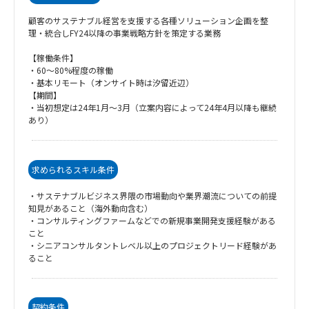
顧客のサステナブル経営を支援する各種ソリューション企画を整
理・統合しFY24以降の事業戦略方針を策定する業務
【稼働条件】
・60〜80%程度の稼働
・基本リモート（オンサイト時は汐留近辺）
【期間】
・当初想定は24年1月～3月（立案内容によって24年4月以降も継続
あり）
求められるスキル条件
・サステナブルビジネス界隈の市場動向や業界潮流についての前提
知見があること（海外動向含む）
・コンサルティングファームなどでの新規事業開発支援経験がある
こと
・シニアコンサルタントレベル以上のプロジェクトリード経験があ
ること
契約条件