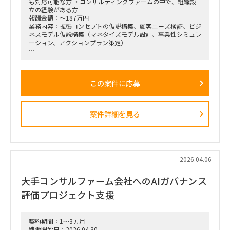
も対応可能な方 ・コンサルティングファームの中で、組織設
立の経験がある方
報酬金額：～187万円
業務内容：拡張コンセプトの仮説構築、顧客ニーズ検証、ビジ
ネスモデル仮説構築（マネタイズモデル設計、事業性シミュレ
ーション、アクションプラン策定）
■戦略コンサルティングの具体的なイメージ
「全社戦略・中期経営計画の策定」のような「抽象度が高く、
正解がない難易度の高いPJ」にプロジェクトをリードする立場
この案件に応募
で携わっている方
（例）
・全社戦略・事業戦略および中期経営計画策定
・市場環境分析、潜在市場規模（TAM、SAM）の推計、および
案件詳細を見る
競合モデル調査を通じた成長戦略立案
・M&A・アライアンス戦略の立案、ビジネスデューデリジェ
ンス（BDD）の実行、および買収後のPMI支援
・財務モデリング（トップライン・コストの構成要素分解）を
用いた事業計画の蓋然性検証と買収効果定量化
・新規事業開発における事業コンセプト策定、プロトタイピン
2026.04.06
グ、PoC（概念実証）の設計、および市場参入戦略策定
・事業再生に向けた不採算事業の見直し、プロダクトポートフ
大手コンサルファーム会社へのAIガバナンス
ォリオマネジメント、組織再編計画策定、および全社コスト削
減実行支援
評価プロジェクト支援
契約期間：1～3ヵ月
稼働開始日：2026.04.30