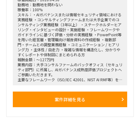
勤務地：勤務地を問わない
稼働率：100%
スキル：・AIガバナンスまたは情報セキュリティ領域における
実務経験 ・コンサルティングファームまたは大手企業でのコ
ンサルティング業務経験（3年以上） ・ステークホルダーヒア
リング・インタビューの設計・実施経験 ・フレームワークや
ガイドラインに基づく評価・分析の実務経験 ・PowerPoint等
を用いた経営層・管理職向け報告資料の作成経験 ・複数部
門・チームとの調整業務経験 ・コミュニケーション / ヒアリ
ング力 ・主体性 / 自走力 ・複雑な情報を構造化し、分かりや
すくレポートや体制図にまとめられる方
報酬金額：～127万円
業務内容：大手コンサルファームのバックオフィス（セキュリ
ティ部門）に所属し、AIガバナンス成熟度評価プロジェクトへ
ご参画いただきます。
主要なフレームワーク（ISO/IEC 42001、NIST AI RMF等）を活
用し、現行のAIガバナンス体制を評価・分析のうえ、リスク対
応状況の可視化およびレポーティングまでを担当いただきま
す。
案件詳細を見る
関連部門（品質管理、セキュリティ、法務、コンプライアン
ス、ブランド等）へのヒアリングを主体的にリードし、部門横
断的なAIリスクの所在と担当領域を明確化する、実行力を求め
ます。
～作業内容～
AIガバナンス成熟度評価プロジェクト推進業務
①フレームワーク選定・評価設計
・AIガバナンス体制の評価に適したフレームワークの調査・比
較・選定