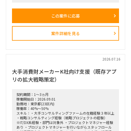
＜業務内容＞
「全社戦略・中期経営計画の策定」のような「抽象度が高く、
この案件に応募
正解がない難易度の高いPJ」にプロジェクトをリードする立場
で携わっている方
（例）
・全社戦略・事業戦略および中期経営計画策定
案件詳細を見る
・市場環境分析、潜在市場規模（TAM、SAM）の推計、および
競合モデル調査を通じた成長戦略立案
・M&A・アライアンス戦略の立案、ビジネスデューデリジェ
ンス（BDD）の実行、および買収後のPMI支援
・財務モデリング（トップライン・コストの構成要素分解）を
用いた事業計画の蓋然性検証と買収効果定量化
2026.07.16
・新規事業開発における事業コンセプト策定、プロトタイピン
グ、PoC（概念実証）の設計、および市場参入戦略策定
大手消費財メーカーK社向け支援（既存アプ
・事業再生に向けた不採算事業の見直し、プロダクトポートフ
ォリオマネジメント、組織再編計画策定、および全社コスト削
リの拡大戦略策定）
減実行支援
契約期間：1～3ヵ月
稼働開始日：2026.09.01
勤務地：東京都(23区内)
稼働率：40%～50%
スキル：・大手コンサルティングファームの在籍経験３年以上
・戦略コンサルティング経験（戦略プロジェクトの経験）
※IT/DX系経験・部門は対象外 ・プロジェクトマネジャー経験
あり ・プロジェクトマネジャーを行いながらスタッフロール