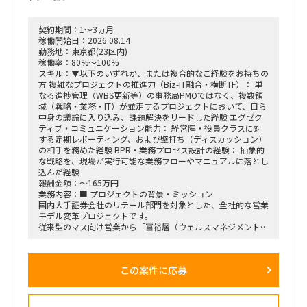
契約期間：1～3ヵ月
稼働開始日：2026.08.14
勤務地：東京都(23区内)
稼働率：80%～100%
スキル：▼以下のいずれか、または複合的なご経験をお持ちの
方 複雑なプロジェクトの推進力（Biz-IT融合・横断TF）： 単
なる進捗管理（WBS更新等）の事務局PMOではなく、複数領
域（戦略・業務・IT）が並走するプロジェクトにおいて、自ら
中身の議論に入り込み、課題解決をリードした経験 エグゼク
ティブ・コミュニケーション能力： 経営陣・役員クラスに対
する定期レポーティング、および壁打ち（ディスカッション）
の相手を務めた経験 BPR・業務プロセス設計の経験： 抽象的
な戦略を、現場が実行可能な業務フローやマニュアルに落とし
込んだ経験
報酬金額：～165万円
業務内容：■ プロジェクトの背景・ミッション
国内大手証券会社のリテール部門を対象とした、全社的な営業
モデル変革プロジェクトです。
従来型のマス向け営業から「富裕層（ウェルスマネジメント）
特化型」へのシフトを掲げ、本件は「FY26業務計画の中核施
策」として経営陣・役員クラスが直接スポンサーを務める最重
要エンゲージメントとなっています。
この案件に応募
戦略ファームが描いた絵に留まらず、組織再編、営業プロセス
設計、AIツールの導入、人材育成を同時並行で進め、現場の行
動変容までを一気通貫で実現することが本プロジェクトの最大
のミッションです。