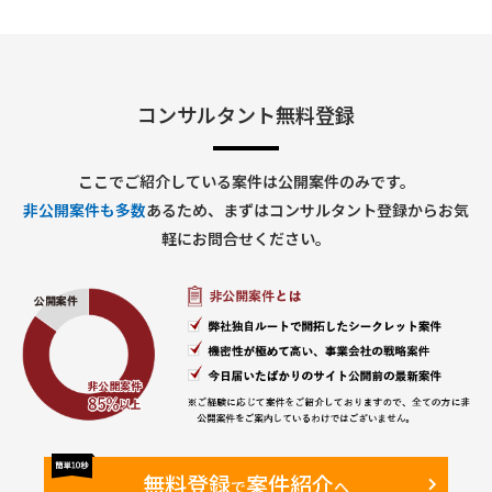
・評価軸・評価基準の設計
・対象フレームワーク候補：ISO/IEC 42001 / NIST AI RMF / AI
事業者ガイドライン / AIガバナンスナビ（AIGA）等
②ヒアリングの企画・実施・運営
・関連部門（品質管理、セキュリティ、法務、コンプライアン
ス、ブランド等）へのヒアリング設計
コンサルタント無料登録
・ヒアリングMTGのファシリテーション
・ヒアリング結果の記録・整理・課題抽出
③評価・分析
・既存の社内規定・ルール・ポリシーのレビュー
ここでご紹介している案件は公開案件のみです。
・フレームワークに基づくギャップ分析
非公開案件も多数
あるため、まずはコンサルタント登録からお気
・部門横断的なリスクの整理と担当領域のマッピング
・セキュリティ部門が注力すべき領域の特定・提言
軽にお問合せください。
④可視化・レポーティング
・AIガバナンス体制図の作成
・成熟度評価結果のレポート作成
⑤プロジェクト管理・調整業務
・セキュリティ部門AI担当者との連携・進捗共有
・進捗管理・課題管理
無料登録
案件紹介
で
へ