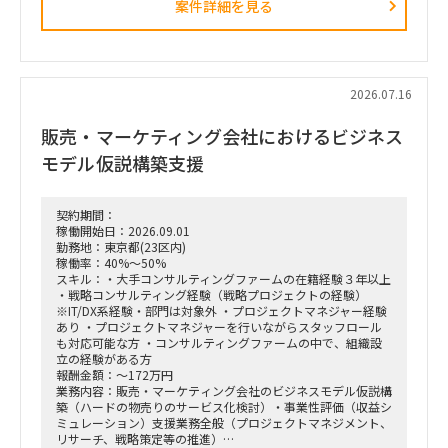
案件詳細を見る
■ 担当いただくポジション・役割
「横断タスクフォース（TF）の実質的な推進リードおよび中
身の企画検討」
単なる進捗管理（事務局型PMO）ではなく、ビジネスと
IT（AI）の両面から中身の議論に入り込み、プロジェクトを実
2026.07.16
質的にドライブさせるプレイングマネージャーとしての役割を
期待しています。
販売・マーケティング会社におけるビジネス
■ 具体的な業務内容
モデル仮説構築支援
富裕層向けセグメント戦略、KPI設計、新営業モデル設計など
の「上流企画」と、現場への落とし込み・タスクフォースの推
進を同時進行（アジャイル的）で回していただきます。
契約期間：
経営・役員クラスに対する定期的なレポーティングおよび直接
稼働開始日：2026.09.01
のディスカッション（壁打ち）への参画。
勤務地：東京都(23区内)
「バディAI」「AIロープレ」「ダッシュボード」等の最先端ツ
稼働率：40%～50%
ールの要件定義から、それを現場の営業員にどう使わせるか
スキル：・大手コンサルティングファームの在籍経験３年以上
（行動変容設計）までの定着化支援。
・戦略コンサルティング経験（戦略プロジェクトの経験）
支店長やトップ営業経験を持つクライアント（証券会社側）の
※IT/DX系経験・部門は対象外 ・プロジェクトマネジャー経験
コアメンバーとタッグを組み、現場のリアルな知見を取り込み
あり ・プロジェクトマネジャーを行いながらスタッフロール
ながら実効性の高い設計を行います。
も対応可能な方 ・コンサルティングファームの中で、組織設
立の経験がある方
報酬金額：～172万円
業務内容：販売・マーケティング会社のビジネスモデル仮説構
築（ハードの物売りのサービス化検討）・事業性評価（収益シ
ミュレーション）支援業務全般（プロジェクトマネジメント、
リサーチ、戦略策定等の推進）