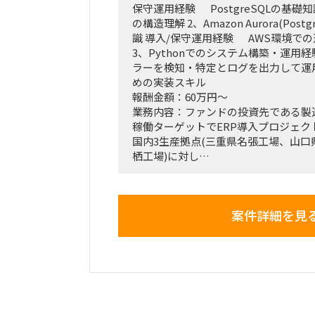
【歓迎スキル】
保守運用経験 PostgreSQLの基礎
AWSでのデータ基盤知見
の構造理解 2、Amazon Aurora(Postgr
データマネジメント／ガバナンス経験
識 導入/保守運用経験 AWS環境で
データ活用組織立ち上げ支援経験
3、Pythonでのシステム構築・運用
機械学習・予測分析の構想／PoC経験
ラーを検知・特定とログを出力して運
めの実装スキル
【稼働条件】
報酬金額：60万円～
形態：業務委託
業務内容：ファンドの投資先である製造
稼働：週2〜3日
稼働ターゲットでERP導入プロジェク
勤務：常駐（東京都千代田区・水道橋
国内3生産拠点(三重県名張工場、山口
対象：社内向け（小規模チーム）
栖工場)に対し
新ERP(生産管理システム)、生産スケ
テム・BIツール、その他周辺ツール
現在は7月から開始した外部結合テス
案件詳細を見
後続のスケジュールとしては総合テスト(
UAT(12月～1月)実施後、26年2月に
特にMESシステム(i-reporter)、B
等の領域において
エンド企業のIT部門の人員不足によ
定期間～長期で担当いただける方を探
本番稼働前から一部機能の構築・テス