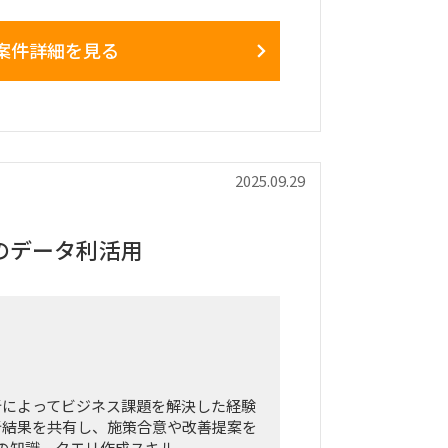
greSQL), Python, Tableau, Airflow,
案件詳細を見る
を構築し、競合インテリジェンスと価格
行可能な戦略的インサイトを、エグゼク
携し、データ活用を通じたビジネス変革
2025.09.29
のデータ利活用
析によってビジネス課題を解決した経験
析結果を共有し、施策合意や改善提案を
QLの知識、クエリ作成スキル