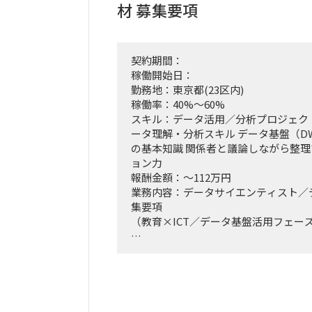
材 募集要項
契約期間：
稼働開始日：
勤務地：東京都(23区内)
稼働率：40%～60%
スキル：データ活用／分析プロジェクト
ータ理解・分析スキル データ基盤（D
の基本知識 関係者と議論しながら整
ョン力
報酬金額：～112万円
業務内容：データサイエンティスト／
集要項
（教育×ICT／データ基盤活用フェー
【募集背景】
教育×ICT領域で事業を展開する企業
チームを新設。
AWS上にデータ基盤は構築済みだが、