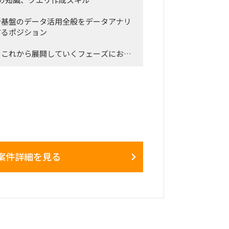
析基盤のデータ活用全般をデータアナリ
するポジション
をこれから展開していくフェーズにおい
だけ
事業会社側が自らデータ基盤を活用でき
ログラムを設
せに対応し、必要に応じて機能追加など
元にした活用提案を行い、ビジネスの意
案件詳細を見る
ータ活用の導入検証
プ各社のサポートや教育
ためのデータの加工や整理、統合
データ基盤上でのプロダクトの展開、機能