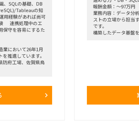
知識、SQLの基礎、DB
報酬金額：～97万円
eSQL)/Tableauの知
業務内容：データ分
の運用経験があれば尚可
ストの立場から担当
経験 連携処理中のエ
です。
用保守を容易にするた
構築したデータ基盤
て、活用提案をする
ではなく、導入した
業において26年1月
るよう従業員教育プ
トを推進しています。
計、実施します。
）
県防府工場、佐賀県鳥
また、各種問い合わ
に応じます。
ジューラー・MESシス
※業務例
の導入を進めています。
・データ分析結果を
トは実施済みで、
思決定をサポート
る
10月～11月)、
・新規サービス・デ
稼働予定です。
・社内を含むグルー
Iツール、各システム間IF
・分析基盤の構築の
・CDP・BIなどの
り本番稼働後の保守を一
追加、サポート
しています。
ト支援にも入っていた
期間：即日～長期