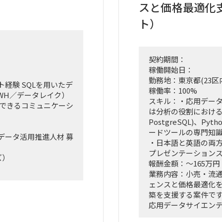
スと価格最適化
ト）
契約期間：
稼働開始日：
勤務地：東京都(23区
経験 SQLを用いたデ
稼働率：100%
WH／データレイク）
スキル：・応用デー
理できるコミュニケーシ
は分析の役割における経験 
PostgreSQL)、P
ードツールの専門知識
データ活用推進人材 募
・日本語と英語の両
プレゼンテーション
ズ）
報酬金額：～165万円
業務内容：小売・流
ェンスと価格最適化
にて、データ活用推進
築を支援する案件で
応用データサイエン
す。