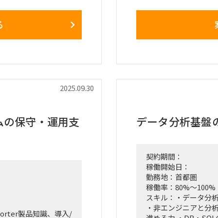
【開発環境】
SQL (Snowflake, Post
る
dbt, Prefect, GCP
【作業内容】
しており、外部専門人
・高度な価格モデル
最適化を推進
・分析に基づいた実
ティブ向けに提示
提案
・クライアントと連
2025.09.30
拡張の方向性検討
を主導
（データマネジメント
ムの保守・運用支
データ分析基盤
ス・壁打ち
えた構想支援
示唆出しがメイン
契約期間：
稼働開始日：
勤務地：首都圏
稼働率：80%～100%
の基本知識
スキル：・データ分
ュニケーション力
・非エンジニアと分
orter製品知識、導入/
進める力 ・DB・S