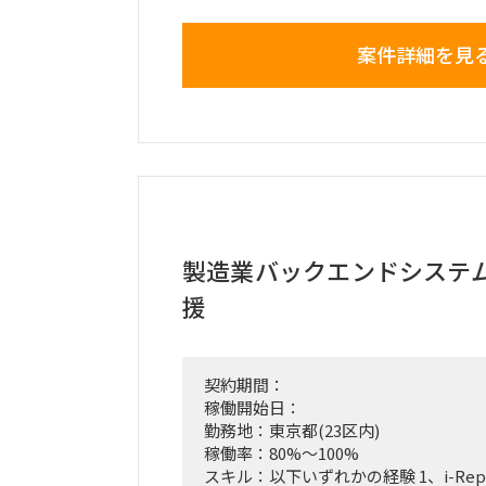
・活用方法の整理
・基盤設計の妥当性評価
案件詳細を見
・データドリブン文化の定着
といった次の一手を描ける人材が不足
材を募集
【業務内容】
既存データ基盤（AWS）の評価・改善
データレイク活用状況の整理、DWH
データ定義・品質・権限管理等の整理
観点）
製造業バックエンドシステ
データ活用推進に向けた社内アドバイ
将来的なAI活用（成績予測等）を見据
援
※ 実装中心ではなく、評価・設計・
【必須スキル】
データ活用／分析プロジェクト経験
契約期間：
SQLを用いたデータ理解・分析スキル
稼働開始日：
データ基盤（DWH／データレイク）
勤務地：東京都(23区内)
関係者と議論しながら整理できるコミ
稼働率：80%～100%
スキル：以下いずれかの経験 1、i-Rep