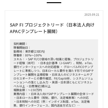
2025.09.21
SAP FI プロジェクトリード（日本法人向け
APACテンプレート展開）
契約期間：
稼働開始日：
勤務地：東京都(23区内)
稼働率：80%～100%
スキル：・SAP FI/CO領域の深い知識と経験、プロジェクトリ
ード経験（尚可） ・日本会計基準（J-GAAP）、税制、e-Tax、
銀行インターフェースへの対応経験 ・ グローバルFICOテンプ
レートに準拠しつつ、日本ローカル要件を満たす形でのSAPテ
ンプレート展開を主導経験 ・日本法人のビジネスチームやプ
ロセスオーナーとの要件確認、Fit/Gap分析、システムソリュ
ーションへの落とし込み力 ・英語・日本語ともにビジネスレ
ベル以上 ・日商簿記2級以上
報酬金額：～150万円
業務内容：・日本法人向けSAPテンプレート展開の全体リード
・日本ローカル要件（税制、銀行、法定帳票等）への対応
・日本税制への対応（例：インボイス制度、e-Tax、法定帳
票、銀行インターフェース、国内送金方式など）