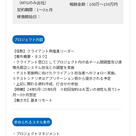
（MTGのみ出社）
報酬金額：100万～150万円
契約期間：1～3ヵ月
稼働開始日：
プロジェクト内容
【役割】クライアント側推進リーダー
【案件概要・タスク】
・クライアント窓口としてプロジェクト内の各チーム間調整及び連
携先周辺システム担当との調整を実施
・テスト実施時に向けたクライアント担当者へのフォロー実施。
※テストシナリオはアプリケーション側から提示される予定
・上記に関わる資料作成、打合せの参加
【時期】24年5月~25年8月 ※初回契約はお互いの相性も見て1ヶ
月～3か月想定
【働き方】基本リモート
求められるスキル条件
・プロジェクトマネジメント