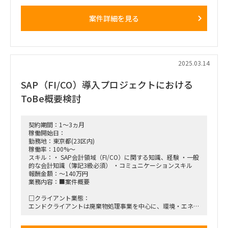
【稼働方法】
大阪（なんばエリア）に出社
案件詳細を見る
新幹線交通費および滞在宿泊費は実費精算
2025.03.14
SAP（FI/CO）導入プロジェクトにおける
ToBe概要検討
契約期間：1～3ヵ月
稼働開始日：
勤務地：東京都(23区内)
稼働率：100%～
スキル：・ SAP会計領域（FI/CO）に関する知識、経験 ・一般
的な会計知識（簿記3級必須） ・コミュニケーションスキル
報酬金額：～140万円
業務内容：■案件概要
□クライアント業態：
エンドクライアントは廃棄物処理事業を中心に、環境・エネル
ギー関連施設の設計・施工、及び維持管理などをエンジニアリ
ング企業