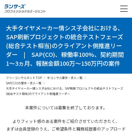
大手タイヤメーカー情シス子会社における、
SAP刷新プロジェクトの統合テストフェーズ
(総合テスト相当)のクライアント側推進リー
ダー
|
SAP(CO)、稼働率100%、契約期間
1～3ヵ月、報酬金額100万～150万円の案件
フリーコンサルタント TOP
全コンサル案件・求人一覧
SAP(CO)の案件・求人一覧
大手タイヤメーカー情シス子会社における、SAP刷新プロジェクトの統合テストフェーズ
(総合テスト相当)のクライアント側推進リーダー
本案件については募集を終了しております。
よりフィット感のある案件を
ご紹介させていただきたく、
まずは会員登録のうえ、
ご希望条件と
職務経歴書の
アップロード