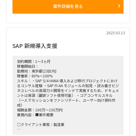
案件詳細を見る
□プロジェクト概要：
SAP（FI/CO）導入プロジェクト 2025/3末時点でAsIs業務可視
化まで完了。
4月中旬よりToBeモデル構築、Gap対応策の検討に着手予定。
2025年12月末までに導入計画（詳細）を確定し、2026年1月
よりSAP導入ベンダー参画予定。
2025.03.13
本稼働は2027年1月頃を想定。
SAP 新規導入支援
□作業内容：
・SAP（FI/CO）導入に向けFit&Gap検証を通じたGap抽出
・ToBeプロセス検討、およびToBe業務フロー作成
・Gap解消策検討、策定
契約期間：1～3ヵ月
・各種討議のファイシリテート、および討議結果取り纏め
稼働開始日：
※PM業務は担当外
勤務地：東京都(23区内)
※アサインフェーズ ToBe概要検討
稼働率：80%～100%
スキル：・SAP S/4 HANA 導入および移行プロジェクトにおけ
■稼働開始日：2025/4/16 ～ 2025/7末
るコンサル経験 ・SAP FI-AA モジュールの知見 ・読み書きビジ
ネスレベルの英語力※開発をインドで実施するため、ドキュメ
■稼働率：100％
ントは英語（翻訳ソフト使用可能） ・コアコンサルスキル
（一人でセッションをファシリテート、ユーザー向け資料作
■働き方/勤務場所：都内（元請オフィス（外苑前）orクライ
成）
アントオフィス（大田区））
報酬金額：100万～150万円
業務内容：■案件概要
□クライアント業態：製造業
□背景と目的：ベアリングメーカーにて、SAP S/4 HANA の新