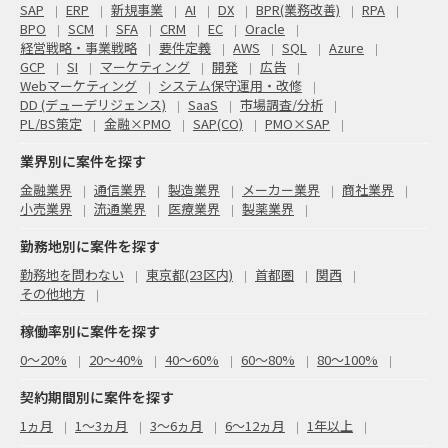
SAP
ERP
新規事業
AI
DX
BPR(業務改善)
RPA
BPO
SCM
SFA
CRM
EC
Oracle
経営戦略・事業戦略
要件定義
AWS
SQL
Azure
GCP
SI
マーケティング
開発
広告
Webマーケティング
システム保守運用・改修
DD (デューデリジェンス)
SaaS
市場調査/分析
PL/BS策定
金融×PMO
SAP(CO)
PMO×SAP
業界別に案件を探す
金融業界
通信業界
製造業界
メーカー業界
商社業界
小売業界
流通業界
医療業界
製薬業界
勤務地別に案件を探す
勤務地を問わない
東京都(23区内)
首都圏
関西
その他地方
稼働率別に案件を探す
0〜20%
20〜40%
40〜60%
60〜80%
80〜100%
契約期間別に案件を探す
1ヵ月
1～3ヵ月
3～6ヵ月
6～12ヵ月
1年以上