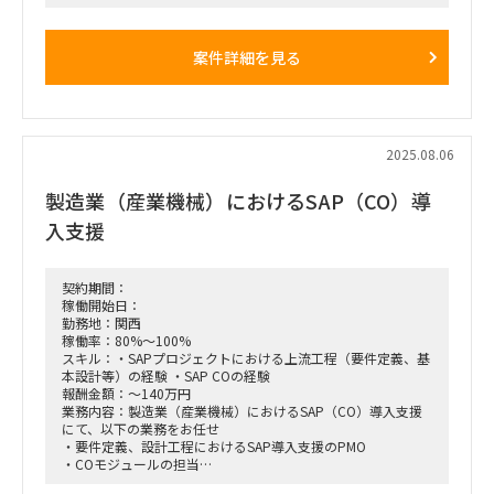
・SAP FI/CO（GL, AP, AR, AA, CCA, PCAなど）の設定・テス
ト支援
・日本の銀行・外部システムとのインターフェース設計／テス
案件詳細を見る
ト
・FSD/TSDの作成・レビュー
・トレーニング／ナレッジトランスファー実施
・グローバル・ローカル関係者との折衝・報告対応
●期 間：2025/10/1～2026/3/31 ※継続可能性有
2025.08.06
●人 数：1名
●商 流：弊社4次受け
製造業（産業機械）におけるSAP（CO）導
●商流制限：弊社直フリーランスまで
入支援
契約期間：
稼働開始日：
勤務地：関西
稼働率：80%～100%
スキル：・SAPプロジェクトにおける上流工程（要件定義、基
本設計等）の経験 ・SAP COの経験
報酬金額：～140万円
業務内容：製造業（産業機械）におけるSAP（CO）導入支援
にて、以下の業務をお任せ
・要件定義、設計工程におけるSAP導入支援のPMO
・COモジュールの担当