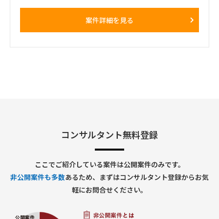
規導入プロジェクトが進行中です。2026年1月の本番稼働に向
け、FI-AA 領域を体制強化するために支援いただける方を募集
案件詳細を見る
します。
□プロジェクト概要：フルモジュール(FI/CO/SD/MM/PP)を導
入する予定で、現在結合テストフェーズです。
□作業内容： ・移行対応 ・結合、統合テストスクリプト作
成、テスト実行 ・課題対応、管理
■稼働開始日：4月～
■働き方/勤務場所：品川区（基本リモート）
コンサルタント無料登録
ここでご紹介している案件は公開案件のみです。
非公開案件も多数
あるため、まずはコンサルタント登録からお気
軽にお問合せください。