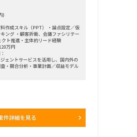
内)
料作成スキル（PPT） ・論点設定／仮
キング ・顧客折衝、会議ファシリテー
ェクト推進・主体的リード経験
120万円
要：
ージェントサービスを活用し、国内外の
調査・競合分析・事業計画／収益モデル
グ業務を推進する。
に加え、コンサルタント／アナリストの
ダクト改善に向けたフィードバック、セ
む。
案件詳細を見る
活用した戦略策定／新規事業検討支援
析／事業計画・収益モデル策定
アナリストのマネジメント
ュニケーション、会議ファシリテーショ