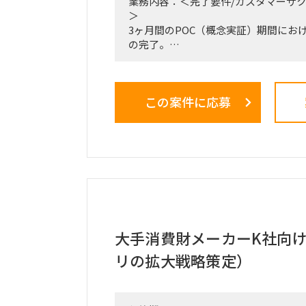
業務内容：＜完了要件/カスタマーサ
＞
3ヶ月間のPOC（概念実証）期間にお
の完了。
検証結果（ファクトデータ）に基づい
市場規模予測のブラッシュアップ。
この案件に応募
＜業務内容＞
・稟議通過後の実務（POCフェーズ
の推進、リード。
・3ヶ月間の検証マイルストーン（ガ
計および進行管理。
・市場調査、ヒアリング対象（パート
定・実行。
・収集したデータの分析と、それに基
プデート。
・事業計画、ターゲット層の選定、市
大手消費財メーカーK社向
・週1回または隔週1回程度の定例ミ
リの拡大戦略策定）
よび進捗報告。