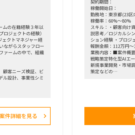
契約期間：
稼働開始日：
勤務地：東京都(23区
稼働率：60%～80%
ームの在籍経験３年以
スキル：・顧客向け資
略プロジェクトの経験）
説思考／ロジカルシン
ロジェクトマネジャー経
ション経験 ・プロジ
行いながらスタッフロー
報酬金額：112万円～
グファームの中で、組織
業務内容：■案件概
戦略策定特化型AIエ
新規事業開発・市場
、顧客ニーズ検証、ビ
策定などの
デル設計、事業性シミ
戦略コンサルティン
）
クライアントワーク
マネジメント、プロ
メージ
ールス支援なども含
ような「抽象度が高
プロジェクトをリードす
■想定業務：
案件詳細を見る
・AIエージェントを
・市場調査／競合分
計画策定
・コンサルタント／
、SAM）の推計、およ
・クライアントコミ