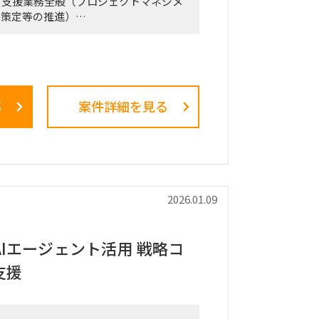
）支援業務全般（プロジェクトマネジメ
略策定等の推進）
営計画の策定」のような「抽象度が高
の高いPJ」にプロジェクトをリードす
る方
募
案件詳細を見る
略および中期経営計画策定
市場規模（TAM、SAM）の推計、およ
通じた成長戦略立案
ス戦略の立案、ビジネスデューデリジェ
、および買収後のPMI支援
トップライン・コストの構成要素分解）
2026.01.09
蓋然性検証と買収効果定量化
ける事業コンセプト策定、プロトタイピ
証）の設計、および市場参入戦略策定
Iエージェント活用 戦略コ
不採算事業の見直し、プロダクトポート
支援
ト、組織再編計画策定、および全社コス