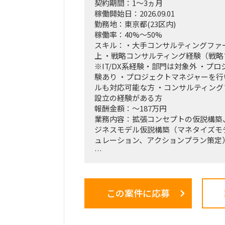
契約期間：1～3ヵ月
稼働開始日：2026.09.01
勤務地：東京都(23区内)
稼働率：40%～50%
スキル：・大手コンサルティングファ
上 ・戦略コンサルティング経験（戦
※IT/DX系経験・部門は対象外 ・プ
験あり ・プロジェクトマネジャーを
ルも対応可能な方 ・コンサルティン
設立の経験がある方
報酬金額：～187万円
業務内容：拡張コンセプトの仮説構築
ジネスモデル仮説構築（マネタイズモ
ュレーション、アクションプラン策定
■戦略コンサルティングの具体的なイ
「全社戦略・中期経営計画の策定」の
く、正解がない難易度の高いPJ」に
この案件に応募
る立場で携わっている方
（例）
・全社戦略・事業戦略および中期経営
・市場環境分析、潜在市場規模（TAM