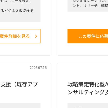
クセス（ゴール設定）
益シミュレーション
ント、リサーチ、戦
けるビジネス仮説検証
＜業務内容＞
た、事業計画書および
「全社戦略・中期経
く、正解がない難易度
る立場で携わってい
案件詳細を見る
この案件に応
（例）
）におけるプロジェクト
・全社戦略・事業戦
・市場環境分析、潜在
ントチャート等）の設
び競合モデル調査を
・M&A・アライアン
ナー等）の調査・選
ンス（BDD）の実行
・財務モデリング（
2026.07.16
づいた初期仮説のアッ
を用いた事業計画の
・新規事業開発にお
場規模の再見直し。
ング、PoC（概念実
け支援（既存アプ
戦略策定特化型A
ーティングへの参加、お
・事業再生に向けた
ンサルティング
フォリオマネジメン
ト削減実行支援