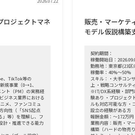
2026.07.22
プロジェクトマネ
販売・マーケテ
モデル仮説構築
契約期間：
稼働開始日：2026.09.
勤務地：東京都(23区
稼働率：40%～50%
、TikTok等の
スキル：・大手コン
新規事業（0→1、
上 ・戦略コンサルテ
メント（PM）の実務経
※IT/DX系経験・部
ツビジネス業界における
験あり ・プロジェク
アニメ、ファンコミュ
ルも対応可能な方 ・
方向性（「SNS起点
設立の経験がある方
る」等）を理解し、フ
報酬金額：～172万円
設計・推進できる能力
業務内容：販売・マ
構築（ハードの物売