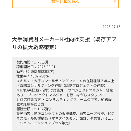
案件詳細を見る
・市場環境分析、潜在市場規模（TAM、SAM）の推計、および
競合モデル調査を通じた成長戦略立案
・M&A・アライアンス戦略の立案、ビジネスデューデリジェ
ンス（BDD）の実行、および買収後のPMI支援
・財務モデリング（トップライン・コストの構成要素分解）を
用いた事業計画の蓋然性検証と買収効果定量化
2026.07.16
・新規事業開発における事業コンセプト策定、プロトタイピン
グ、PoC（概念実証）の設計、および市場参入戦略策定
大手消費財メーカーK社向け支援（既存アプ
・事業再生に向けた不採算事業の見直し、プロダクトポートフ
ォリオマネジメント、組織再編計画策定、および全社コスト削
リの拡大戦略策定）
減実行支援
契約期間：1～3ヵ月
稼働開始日：2026.09.01
勤務地：東京都(23区内)
稼働率：40%～50%
スキル：・大手コンサルティングファームの在籍経験３年以上
・戦略コンサルティング経験（戦略プロジェクトの経験）
※IT/DX系経験・部門は対象外 ・プロジェクトマネジャー経験
あり ・プロジェクトマネジャーを行いながらスタッフロール
も対応可能な方 ・コンサルティングファームの中で、組織設
立の経験がある方
報酬金額：～187万円
業務内容：拡張コンセプトの仮説構築、顧客ニーズ検証、ビジ
ネスモデル仮説構築（マネタイズモデル設計、事業性シミュレ
ーション、アクションプラン策定）