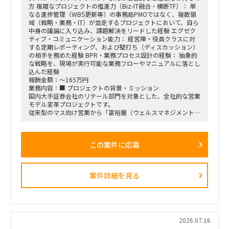
方 複雑なプロジェクトの推進力（Biz-IT融合・横断TF）： 単
なる進捗管理（WBS更新等）の事務局PMOではなく、複数領
域（戦略・業務・IT）が並走するプロジェクトにおいて、自ら
中身の議論に入り込み、課題解決をリードした経験 エグゼク
ティブ・コミュニケーション能力： 経営陣・役員クラスに対
する定期レポーティング、および壁打ち（ディスカッション）
の相手を務めた経験 BPR・業務プロセス設計の経験： 抽象的
な戦略を、現場が実行可能な業務フローやマニュアルに落とし
込んだ経験
報酬金額：～165万円
業務内容：■ プロジェクトの背景・ミッション
国内大手証券会社のリテール部門を対象とした、全社的な営業
モデル変革プロジェクトです。
従来型のマス向け営業から「富裕層（ウェルスマネジメント）
特化型」へのシフトを掲げ、本件は「FY26業務計画の中核施
策」として経営陣・役員クラスが直接スポンサーを務める最重
要エンゲージメントとなっています。
この案件に応募
戦略ファームが描いた絵に留まらず、組織再編、営業プロセス
設計、AIツールの導入、人材育成を同時並行で進め、現場の行
動変容までを一気通貫で実現することが本プロジェクトの最大
のミッションです。
案件詳細を見る
■ 担当いただくポジション・役割
「横断タスクフォース（TF）の実質的な推進リードおよび中
身の企画検討」
単なる進捗管理（事務局型PMO）ではなく、ビジネスと
IT（AI）の両面から中身の議論に入り込み、プロジェクトを実
2026.07.16
質的にドライブさせるプレイングマネージャーとしての役割を