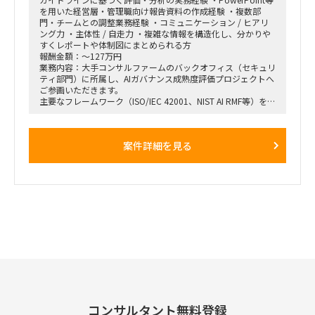
を用いた経営層・管理職向け報告資料の作成経験 ・複数部
門・チームとの調整業務経験 ・コミュニケーション / ヒアリ
ング力 ・主体性 / 自走力 ・複雑な情報を構造化し、分かりや
すくレポートや体制図にまとめられる方
報酬金額：～127万円
業務内容：大手コンサルファームのバックオフィス（セキュリ
ティ部門）に所属し、AIガバナンス成熟度評価プロジェクトへ
ご参画いただきます。
主要なフレームワーク（ISO/IEC 42001、NIST AI RMF等）を活
用し、現行のAIガバナンス体制を評価・分析のうえ、リスク対
応状況の可視化およびレポーティングまでを担当いただきま
す。
案件詳細を見る
関連部門（品質管理、セキュリティ、法務、コンプライアン
ス、ブランド等）へのヒアリングを主体的にリードし、部門横
断的なAIリスクの所在と担当領域を明確化する、実行力を求め
ます。
～作業内容～
AIガバナンス成熟度評価プロジェクト推進業務
①フレームワーク選定・評価設計
・AIガバナンス体制の評価に適したフレームワークの調査・比
較・選定
・評価軸・評価基準の設計
・対象フレームワーク候補：ISO/IEC 42001 / NIST AI RMF / AI
事業者ガイドライン / AIガバナンスナビ（AIGA）等
②ヒアリングの企画・実施・運営
・関連部門（品質管理、セキュリティ、法務、コンプライアン
ス、ブランド等）へのヒアリング設計
コンサルタント無料登録
・ヒアリングMTGのファシリテーション