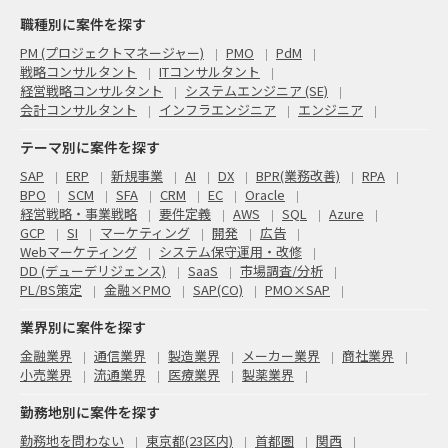
職種別に案件を探す
PM (プロジェクトマネージャー)
PMO
PdM
戦略コンサルタント
ITコンサルタント
経営戦略コンサルタント
システムエンジニア (SE)
会計コンサルタント
インフラエンジニア
エンジニア
テーマ別に案件を探す
SAP
ERP
新規事業
AI
DX
BPR(業務改善)
RPA
BPO
SCM
SFA
CRM
EC
Oracle
経営戦略・事業戦略
要件定義
AWS
SQL
Azure
GCP
SI
マーケティング
開発
広告
Webマーケティング
システム保守運用・改修
DD (デューデリジェンス)
SaaS
市場調査/分析
PL/BS策定
金融×PMO
SAP(CO)
PMO×SAP
業界別に案件を探す
金融業界
通信業界
製造業界
メーカー業界
商社業界
小売業界
流通業界
医療業界
製薬業界
勤務地別に案件を探す
勤務地を問わない
東京都(23区内)
首都圏
関西