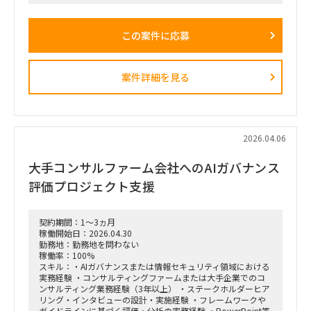
■戦略コンサルティングの具体的なイメージ
「全社戦略・中期経営計画の策定」のような「抽象度が高く、
正解がない難易度の高いPJ」にプロジェクトをリードする立場
この案件に応募
で携わっている方
（例）
・全社戦略・事業戦略および中期経営計画策定
・市場環境分析、潜在市場規模（TAM、SAM）の推計、および
案件詳細を見る
競合モデル調査を通じた成長戦略立案
・M&A・アライアンス戦略の立案、ビジネスデューデリジェ
ンス（BDD）の実行、および買収後のPMI支援
・財務モデリング（トップライン・コストの構成要素分解）を
用いた事業計画の蓋然性検証と買収効果定量化
・新規事業開発における事業コンセプト策定、プロトタイピン
2026.04.06
グ、PoC（概念実証）の設計、および市場参入戦略策定
・事業再生に向けた不採算事業の見直し、プロダクトポートフ
大手コンサルファーム会社へのAIガバナンス
ォリオマネジメント、組織再編計画策定、および全社コスト削
減実行支援
評価プロジェクト支援
契約期間：1～3ヵ月
稼働開始日：2026.04.30
勤務地：勤務地を問わない
稼働率：100%
スキル：・AIガバナンスまたは情報セキュリティ領域における
実務経験 ・コンサルティングファームまたは大手企業でのコ
ンサルティング業務経験（3年以上） ・ステークホルダーヒア
リング・インタビューの設計・実施経験 ・フレームワークや
ガイドラインに基づく評価・分析の実務経験 ・PowerPoint等