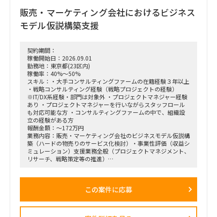
期待しています。
販売・マーケティング会社におけるビジネス
■ 具体的な業務内容
モデル仮説構築支援
富裕層向けセグメント戦略、KPI設計、新営業モデル設計など
の「上流企画」と、現場への落とし込み・タスクフォースの推
進を同時進行（アジャイル的）で回していただきます。
契約期間：
経営・役員クラスに対する定期的なレポーティングおよび直接
稼働開始日：2026.09.01
のディスカッション（壁打ち）への参画。
勤務地：東京都(23区内)
「バディAI」「AIロープレ」「ダッシュボード」等の最先端ツ
稼働率：40%～50%
ールの要件定義から、それを現場の営業員にどう使わせるか
スキル：・大手コンサルティングファームの在籍経験３年以上
（行動変容設計）までの定着化支援。
・戦略コンサルティング経験（戦略プロジェクトの経験）
支店長やトップ営業経験を持つクライアント（証券会社側）の
※IT/DX系経験・部門は対象外 ・プロジェクトマネジャー経験
コアメンバーとタッグを組み、現場のリアルな知見を取り込み
あり ・プロジェクトマネジャーを行いながらスタッフロール
ながら実効性の高い設計を行います。
も対応可能な方 ・コンサルティングファームの中で、組織設
立の経験がある方
報酬金額：～172万円
業務内容：販売・マーケティング会社のビジネスモデル仮説構
築（ハードの物売りのサービス化検討）・事業性評価（収益シ
ミュレーション）支援業務全般（プロジェクトマネジメント、
リサーチ、戦略策定等の推進）
＜業務内容＞
「全社戦略・中期経営計画の策定」のような「抽象度が高く、
この案件に応募
正解がない難易度の高いPJ」にプロジェクトをリードする立場
で携わっている方
（例）
・全社戦略・事業戦略および中期経営計画策定