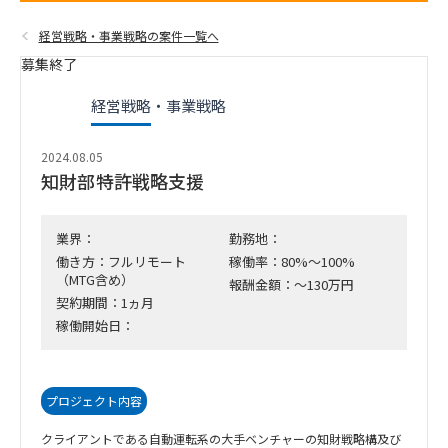
経営戦略・事業戦略の案件一覧へ
募集終了
経営戦略・事業戦略
2024.08.05
知財部特許戦略支援
業界：
勤務地：
働き方：フルリモート
稼働率：80%～100%
（MTG含め）
報酬金額：～130万円
契約期間：1ヵ月
稼働開始日：
プロジェクト内容
クライアントである自動運転系の大手ベンチャーの知財戦略構及び