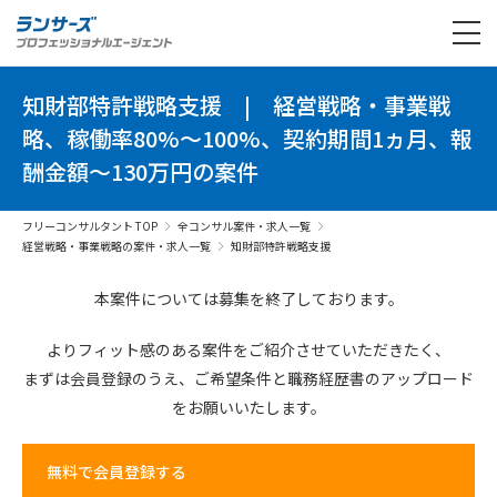
知財部特許戦略支援
|
経営戦略・事業戦
略、稼働率80%～100%、契約期間1ヵ月、報
酬金額～130万円の案件
フリーコンサルタント TOP
全コンサル案件・求人一覧
経営戦略・事業戦略の案件・求人一覧
知財部特許戦略支援
本案件については募集を終了しております。
よりフィット感のある案件を
ご紹介させていただきたく、
まずは会員登録のうえ、
ご希望条件と
職務経歴書の
アップロード
を
お願いいたします。
無料で会員登録する