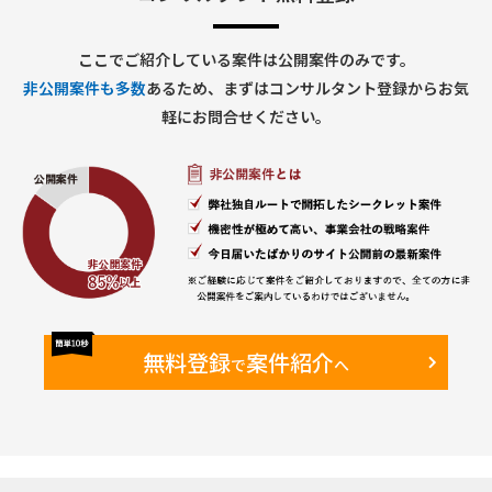
・ヒアリング結果の記録・整理・課題抽出
③評価・分析
・既存の社内規定・ルール・ポリシーのレビュー
ここでご紹介している案件は公開案件のみです。
・フレームワークに基づくギャップ分析
非公開案件も多数
あるため、まずはコンサルタント登録からお気
・部門横断的なリスクの整理と担当領域のマッピング
・セキュリティ部門が注力すべき領域の特定・提言
軽にお問合せください。
④可視化・レポーティング
・AIガバナンス体制図の作成
・成熟度評価結果のレポート作成
⑤プロジェクト管理・調整業務
・セキュリティ部門AI担当者との連携・進捗共有
・進捗管理・課題管理
無料登録
案件紹介
で
へ