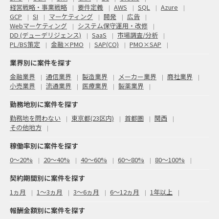
経営戦略・事業戦略
要件定義
AWS
SQL
Azure
GCP
SI
マーケティング
開発
広告
Webマーケティング
システム保守運用・改修
DD (デューデリジェンス)
SaaS
市場調査/分析
PL/BS策定
金融×PMO
SAP(CO)
PMO×SAP
業界別に案件を探す
金融業界
通信業界
製造業界
メーカー業界
商社業界
小売業界
流通業界
医療業界
製薬業界
勤務地別に案件を探す
勤務地を問わない
東京都(23区内)
首都圏
関西
その他地方
稼働率別に案件を探す
0〜20%
20〜40%
40〜60%
60〜80%
80〜100%
契約期間別に案件を探す
1ヵ月
1～3ヵ月
3～6ヵ月
6～12ヵ月
1年以上
報酬金額別に案件を探す