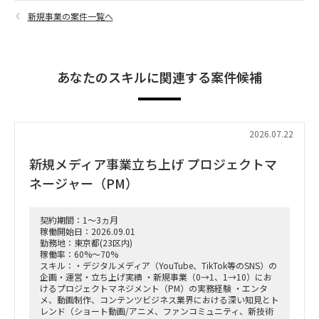
新規事業の案件一覧へ
あなたのスキルに関連する案件候補
2026.07.22
新規メディア事業立ち上げ プロジェクトマ
ネージャー（PM）
契約期間：1～3ヵ月
稼働開始日：2026.09.01
勤務地：東京都(23区内)
稼働率：60%～70%
スキル：・デジタルメディア（YouTube、TikTok等のSNS）の
企画・運営・立ち上げ実績 ・新規事業（0→1、1→10）にお
けるプロジェクトマネジメント（PM）の実務経験 ・エンタ
メ、動画制作、コンテンツビジネス業界における深い知見とト
レンド（ショート動画/アニメ、ファンコミュニティ、新技術