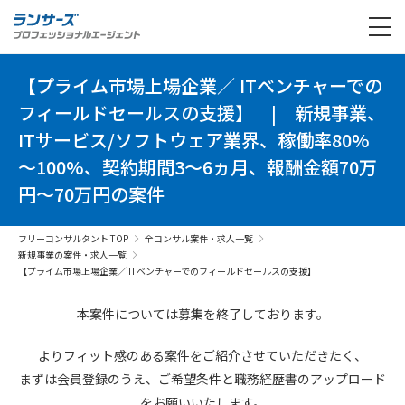
【プライム市場上場企業／ ITベンチャーでの
フィールドセールスの支援】
|
新規事業、
ITサービス/ソフトウェア業界、稼働率80%
～100%、契約期間3～6ヵ月、報酬金額70万
円～70万円の案件
フリーコンサルタント TOP
全コンサル案件・求人一覧
新規事業の案件・求人一覧
【プライム市場上場企業／ ITベンチャーでのフィールドセールスの支援】
本案件については募集を終了しております。
よりフィット感のある案件を
ご紹介させていただきたく、
まずは会員登録のうえ、
ご希望条件と
職務経歴書の
アップロード
を
お願いいたします。