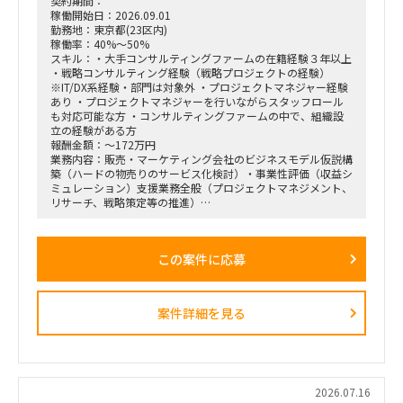
契約期間：
稼働開始日：2026.09.01
勤務地：東京都(23区内)
稼働率：40%～50%
スキル：・大手コンサルティングファームの在籍経験３年以上
・戦略コンサルティング経験（戦略プロジェクトの経験）
※IT/DX系経験・部門は対象外 ・プロジェクトマネジャー経験
あり ・プロジェクトマネジャーを行いながらスタッフロール
も対応可能な方 ・コンサルティングファームの中で、組織設
立の経験がある方
報酬金額：～172万円
業務内容：販売・マーケティング会社のビジネスモデル仮説構
築（ハードの物売りのサービス化検討）・事業性評価（収益シ
ミュレーション）支援業務全般（プロジェクトマネジメント、
リサーチ、戦略策定等の推進）
＜業務内容＞
「全社戦略・中期経営計画の策定」のような「抽象度が高く、
この案件に応募
正解がない難易度の高いPJ」にプロジェクトをリードする立場
で携わっている方
（例）
・全社戦略・事業戦略および中期経営計画策定
案件詳細を見る
・市場環境分析、潜在市場規模（TAM、SAM）の推計、および
競合モデル調査を通じた成長戦略立案
・M&A・アライアンス戦略の立案、ビジネスデューデリジェ
ンス（BDD）の実行、および買収後のPMI支援
・財務モデリング（トップライン・コストの構成要素分解）を
用いた事業計画の蓋然性検証と買収効果定量化
2026.07.16