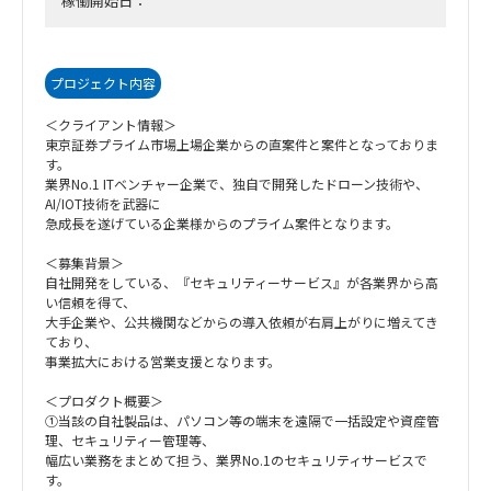
稼働開始日：
プロジェクト内容
＜クライアント情報＞
東京証券プライム市場上場企業からの直案件と案件となっておりま
す。
業界No.1 ITベンチャー企業で、独自で開発したドローン技術や、
AI/IOT技術を武器に
急成長を遂げている企業様からのプライム案件となります。
＜募集背景＞
自社開発をしている、『セキュリティーサービス』が各業界から高
い信頼を得て、
大手企業や、公共機関などからの導入依頼が右肩上がりに増えてき
ており、
事業拡大における営業支援となります。
＜プロダクト概要＞
①当該の自社製品は、パソコン等の端末を遠隔で一括設定や資産管
理、セキュリティー管理等、
幅広い業務をまとめて担う、業界No.1のセキュリティサービスで
す。