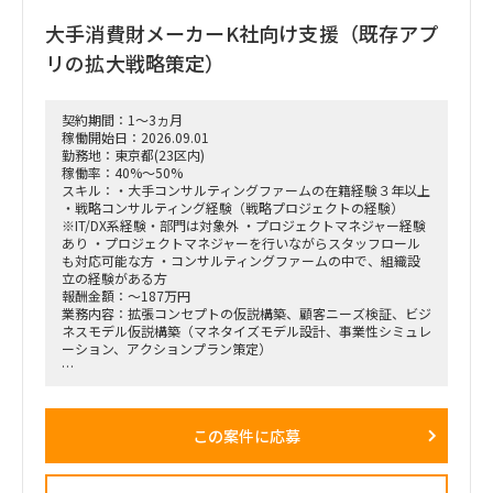
・新規事業開発における事業コンセプト策定、プロトタイピン
グ、PoC（概念実証）の設計、および市場参入戦略策定
大手消費財メーカーK社向け支援（既存アプ
・事業再生に向けた不採算事業の見直し、プロダクトポートフ
ォリオマネジメント、組織再編計画策定、および全社コスト削
リの拡大戦略策定）
減実行支援
契約期間：1～3ヵ月
稼働開始日：2026.09.01
勤務地：東京都(23区内)
稼働率：40%～50%
スキル：・大手コンサルティングファームの在籍経験３年以上
・戦略コンサルティング経験（戦略プロジェクトの経験）
※IT/DX系経験・部門は対象外 ・プロジェクトマネジャー経験
あり ・プロジェクトマネジャーを行いながらスタッフロール
も対応可能な方 ・コンサルティングファームの中で、組織設
立の経験がある方
報酬金額：～187万円
業務内容：拡張コンセプトの仮説構築、顧客ニーズ検証、ビジ
ネスモデル仮説構築（マネタイズモデル設計、事業性シミュレ
ーション、アクションプラン策定）
■戦略コンサルティングの具体的なイメージ
「全社戦略・中期経営計画の策定」のような「抽象度が高く、
正解がない難易度の高いPJ」にプロジェクトをリードする立場
この案件に応募
で携わっている方
（例）
・全社戦略・事業戦略および中期経営計画策定
・市場環境分析、潜在市場規模（TAM、SAM）の推計、および