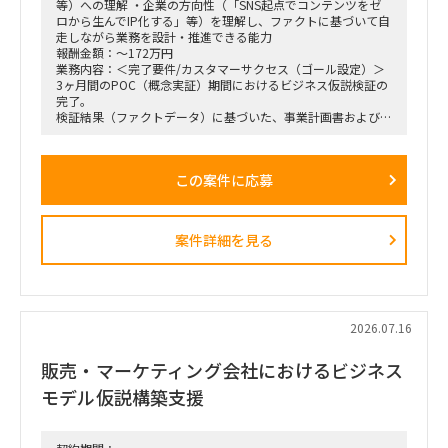
等）への理解 ・企業の方向性（「SNS起点でコンテンツをゼ
ロから生んでIP化する」等）を理解し、ファクトに基づいて自
走しながら業務を設計・推進できる能力
報酬金額：～172万円
業務内容：＜完了要件/カスタマーサクセス（ゴール設定）＞
3ヶ月間のPOC（概念実証）期間におけるビジネス仮説検証の
完了。
検証結果（ファクトデータ）に基づいた、事業計画書および市
場規模予測のブラッシュアップ。
＜業務内容＞
この案件に応募
・稟議通過後の実務（POCフェーズ）におけるプロジェクト
の推進、リード。
・3ヶ月間の検証マイルストーン（ガントチャート等）の設計
および進行管理。
案件詳細を見る
・市場調査、ヒアリング対象（パートナー等）の調査・選定・
実行。
・収集したデータの分析と、それに基づいた初期仮説のアップ
デート。
・事業計画、ターゲット層の選定、市場規模の再見直し。
・週1回または隔週1回程度の定例ミーティングへの参加、お
2026.07.16
よび進捗報告。
販売・マーケティング会社におけるビジネス
モデル仮説構築支援