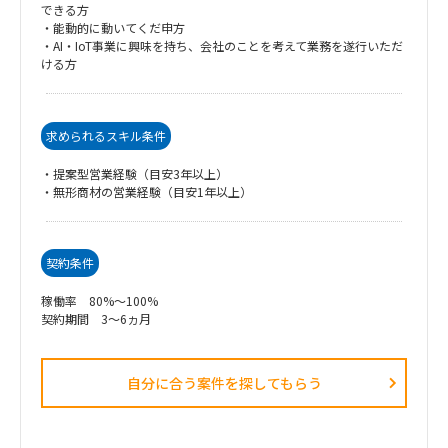
できる方
・能動的に動いてくだ申方
・AI・IoT事業に興味を持ち、会社のことを考えて業務を遂行いただ
ける方
求められるスキル条件
・提案型営業経験（目安3年以上）
・無形商材の営業経験（目安1年以上）
契約条件
稼働率 80%～100%
契約期間 3～6ヵ月
自分に合う案件を探してもらう​