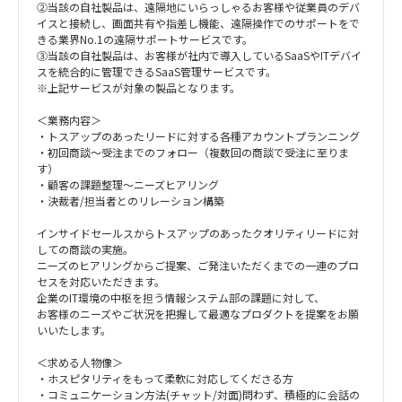
②当該の自社製品は、遠隔地にいらっしゃるお客様や従業員のデバ
イスと接続し、画面共有や指差し機能、遠隔操作でのサポートをで
きる業界No.1の遠隔サポートサービスです。
③当該の自社製品は、お客様が社内で導入しているSaaSやITデバイ
スを統合的に管理できるSaaS管理サービスです。
※上記サービスが対象の製品となります。
＜業務内容＞
・トスアップのあったリードに対する各種アカウントプランニング
・初回商談～受注までのフォロー（複数回の商談で受注に至りま
す）
・顧客の課題整理～ニーズヒアリング
・決裁者/担当者とのリレーション構築
インサイドセールスからトスアップのあったクオリティリードに対
しての商談の実施。
ニーズのヒアリングからご提案、ご発注いただくまでの一連のプロ
セスを対応いただきます。
企業のIT環境の中枢を担う情報システム部の課題に対して、
お客様のニーズやご状況を把握して最適なプロダクトを提案をお願
いいたします。
＜求める人物像＞
・ホスピタリティをもって柔軟に対応してくださる方
・コミュニケーション方法(チャット/対面)問わず、積極的に会話の