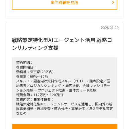
案件詳細を見る
競合モデル調査を通じた成長戦略立案
・M&A・アライアンス戦略の立案、ビジネスデューデリジェ
ンス（BDD）の実行、および買収後のPMI支援
・財務モデリング（トップライン・コストの構成要素分解）を
用いた事業計画の蓋然性検証と買収効果定量化
・新規事業開発における事業コンセプト策定、プロトタイピン
2026.01.09
グ、PoC（概念実証）の設計、および市場参入戦略策定
・事業再生に向けた不採算事業の見直し、プロダクトポートフ
戦略策定特化型AIエージェント活用 戦略コ
ォリオマネジメント、組織再編計画策定、および全社コスト削
減実行支援
ンサルティング支援
契約期間：
稼働開始日：
勤務地：東京都(23区内)
稼働率：60%～80%
スキル：・顧客向け資料作成スキル（PPT） ・論点設定／仮
説思考／ロジカルシンキング ・顧客折衝、会議ファシリテー
ション経験 ・プロジェクト推進・主体的リード経験
報酬金額：112万円～120万円
業務内容：■案件概要：
戦略策定特化型AIエージェントサービスを活用し、国内外の新
規事業開発・市場調査・競合分析・事業計画／収益モデル策定
などの
戦略コンサルティング業務を推進する。
クライアントワークに加え、コンサルタント／アナリストのマ
ネジメント、プロダクト改善に向けたフィードバック、セール