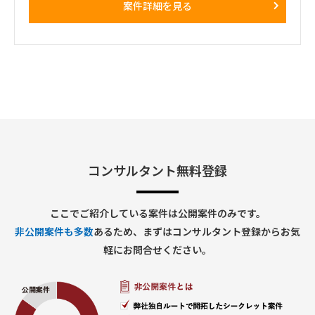
案件詳細を見る
ス支援なども含む。
■想定業務：
・AIエージェントを活用した戦略策定／新規事業検討支援
・市場調査／競合分析／事業計画・収益モデル策定
・コンサルタント／アナリストのマネジメント
・クライアントコミュニケーション、会議ファシリテーション
・プロジェクト全体の推進・進捗管理
・プロダクト改善に向けたフィードバック
・営業・セールス活動の支援
■体制：
クライアント＋自社コンサルタント／アナリストチーム（少数
精鋭想定）
コンサルタント無料登録
■期間：
応相談（中長期想定）
※初回契約は1～3か月、以降は双方合意のもと、延長を想定
ここでご紹介している案件は公開案件のみです。
■出社の仕方について：
非公開案件も多数
あるため、まずはコンサルタント登録からお気
基本リモート
軽にお問合せください。
■稼働率：
60%～80%