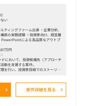
01
わない
ルティングファーム出身 ・企業分析、
構築の実務経験 ・投資家向け、経営層
PowerPointによる高品質なアウトプ
187万円
要：
ンドにおいて、投資候補先（アプローチ
案活動を支援する案件。
整理を行い、投資家目線でのストーリー
主にPPT）の作成・ブラッシュアップ
する。
募
案件詳細を見る
分析（事業・市場・競合等）
点整理、ストーリー構築
Point等）の作成およびブラッシュアッ