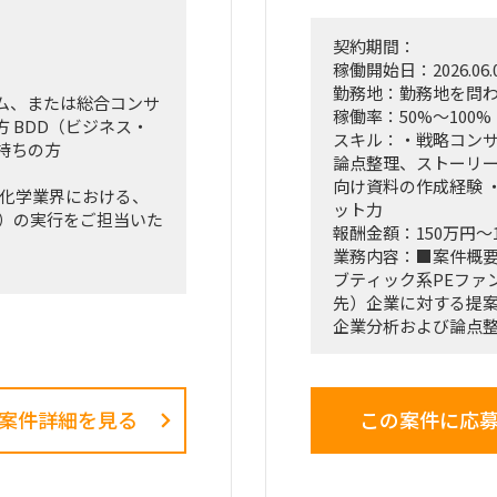
策定、および全社コス
ト削減実行支援
契約期間：
稼働開始日：2026.06.
勤務地：勤務地を問
ム、または総合コンサ
稼働率：50%～100%
 BDD（ビジネス・
スキル：・戦略コンサ
持ちの方
論点整理、ストーリー
向け資料の作成経験 ・
の化学業界における、
ット力
D）の実行をご担当いた
報酬金額：150万円～
業務内容：■案件概
ブティック系PEファ
、ターゲット企業の分
先）企業に対する提
企業分析および論点
構築から、提案資料（
リスクの特定
までを一貫して担当
デリングの作成または
案件詳細を見る
この案件に応
■想定業務：
・投資候補先企業の
・投資家目線での論
画となります。
・提案資料（Power