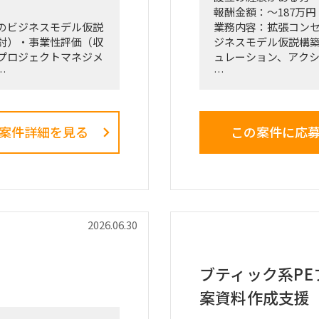
報酬金額：～187万円
のビジネスモデル仮説
業務内容：拡張コン
討）・事業性評価（収
ジネスモデル仮説構
プロジェクトマネジメ
ュレーション、アク
■戦略コンサルティ
「全社戦略・中期経
ような「抽象度が高
く、正解がない難易度
案件詳細を見る
この案件に応
プロジェクトをリードす
る立場で携わってい
（例）
・全社戦略・事業戦
計画策定
・市場環境分析、潜在
、SAM）の推計、およ
び競合モデル調査を
案
・M&A・アライアン
ビジネスデューデリジェ
ンス（BDD）の実行
2026.06.30
PMI支援
・財務モデリング（
ストの構成要素分解）
を用いた事業計画の
効果定量化
・新規事業開発にお
ブティック系PE
ト策定、プロトタイピ
ング、PoC（概念実
案資料作成支援
び市場参入戦略策定
・事業再生に向けた
し、プロダクトポート
フォリオマネジメン