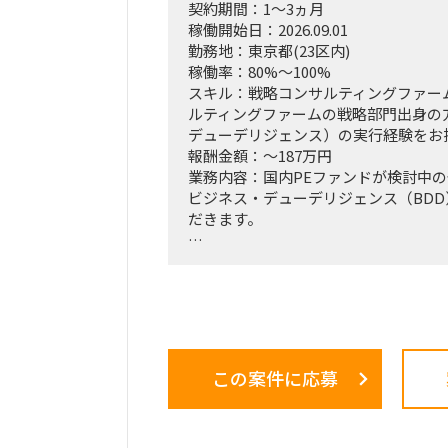
契約期間：1～3ヵ月
フォリオマネジメント、組織再編計画
稼働開始日：2026.09.01
ト削減実行支援
勤務地：東京都(23区内)
稼働率：80%～100%
スキル：戦略コンサルティングファー
ルティングファームの戦略部門出身の方
デューデリジェンス）の実行経験をお
報酬金額：～187万円
業務内容：国内PEファンドが検討中
ビジネス・デューデリジェンス（BD
だきます。
化学業界における市場環境、競合動向
析
事業構造の把握および成長シナリオ・
（スキル・経験に応じ）財務・事業モ
サポート
この案件に応募
各種報告資料（DDレポート）の作成
ポジション：メンバークラスでのご参