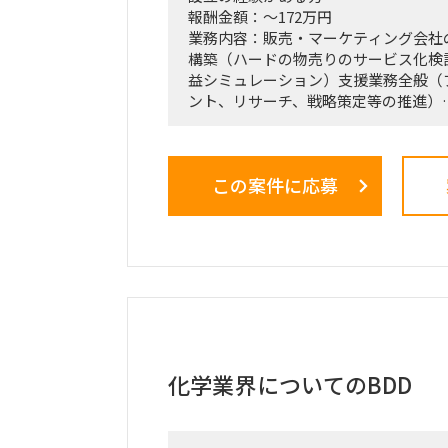
報酬金額：～172万円
業務内容：販売・マーケティング会社
構築（ハードの物売りのサービス化検
益シミュレーション）支援業務全般（
ント、リサーチ、戦略策定等の推進）
＜業務内容＞
「全社戦略・中期経営計画の策定」の
この案件に応募
く、正解がない難易度の高いPJ」に
る立場で携わっている方
（例）
・全社戦略・事業戦略および中期経営
・市場環境分析、潜在市場規模（TAM
び競合モデル調査を通じた成長戦略立
・M&A・アライアンス戦略の立案、
ンス（BDD）の実行、および買収後の
・財務モデリング（トップライン・コ
を用いた事業計画の蓋然性検証と買収
化学業界についてのBDD
・新規事業開発における事業コンセプ
ング、PoC（概念実証）の設計、およ
・事業再生に向けた不採算事業の見直