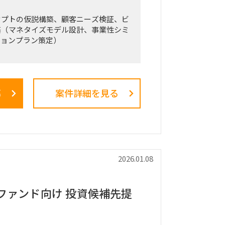
セプトの仮説構築、顧客ニーズ検証、ビ
築（マネタイズモデル設計、事業性シミ
ションプラン策定）
ングの具体的なイメージ
営計画の策定」のような「抽象度が高
の高いPJ」にプロジェクトをリードす
募
案件詳細を見る
る方
略および中期経営計画策定
市場規模（TAM、SAM）の推計、およ
通じた成長戦略立案
ス戦略の立案、ビジネスデューデリジェ
、および買収後のPMI支援
2026.01.08
トップライン・コストの構成要素分解）
蓋然性検証と買収効果定量化
ける事業コンセプト策定、プロトタイピ
ファンド向け 投資候補先提
証）の設計、および市場参入戦略策定
不採算事業の見直し、プロダクトポート
ト、組織再編計画策定、および全社コス