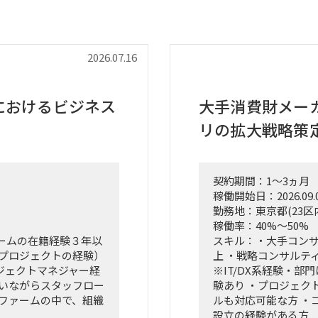
2026.07.16
におけるビジネス
大手消費財メー
リの拡大戦略策
契約期間：1～3ヵ月
稼働開始日：2026.09.
勤務地：東京都(23区
稼働率：40%～50%
ームの在籍経験３年以
スキル：・大手コン
略プロジェクトの経験）
上 ・戦略コンサルテ
ロジェクトマネジャー経
※IT/DX系経験・部
行いながらスタッフロー
験あり ・プロジェク
グファームの中で、組織
ルも対応可能な方 ・
設立の経験がある方