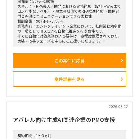
稼働率：50%～100%
スキル：・RPA導入／開発における実務経験（設計〜実装まで
自走可能なレベル） ・事業会社側でのRPA推進経験 ・関係部
門と円滑にコミュニケーションできる柔軟性
報酬金額：90万円～97万円
業務内容：エンドクライアント企業において、社内業務効率化
の一環としてRPAによる自動化推進を行う案件です。
すでに自動化対象業務および要件は一定程度整理されており、
実装・改善フェーズを中心にご支援いただきます。
情報システム部門のリソース不足に伴い、外部人材にて即戦力
として参画いただく想定です。
この案件に応募
■想定業務：
・RPAシナリオ設計／開発／テスト／実装
・既存RPAの改修・最適化
・業務部門との要件確認／調整
案件詳細を見る
・運用設計およびマニュアル整備
・情報システム部門との連携・技術サポート
■体制：
情報システム部門配下での支援（詳細は面談時）
2026.03.02
■期間：中期想定（詳細応相談）
アパレル向け生成AI関連企業のPMO支援
■出社の仕方について：
ハイブリッド勤務（東京都千代田区／最寄り駅付近）
契約期間：1～3ヵ月