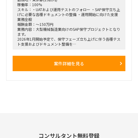
稼働率：100%
スキル：・UATおよび運用テストのフォロー ・SAP保守立ち上
げに必要な各種ドキュメントの整備 ・運用開始に向けた支援
業務全般
報酬金額：～150万円
業務内容：大型機械製造業向けのSAP保守プロジェクトとなり
ます。
2026年1月開始予定で、保守フェーズ立ち上げに伴う各種テス
ト支援およびドキュメント整備を
担当いただける方を探しております。
■募集ポジション／人数
案件詳細を見る
• SAP SDコンサルタント：1名
• SAP MMコンサルタント：2名
• SAP EWMコンサルタント：2名
• SAP FI/COコンサルタント：2名
• SAP PP/PSコンサルタント：1名
■業務内容
・UATおよび運用テストのフォロー
・SAP保守立ち上げに必要な各種ドキュメントの整備
・運用開始に向けた支援業務全般
コンサルタント無料登録