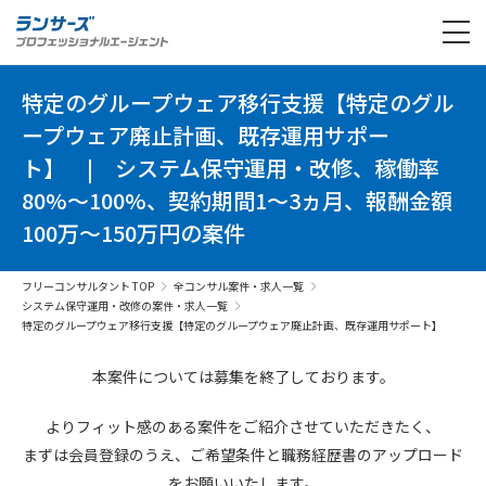
特定のグループウェア移行支援【特定のグル
ープウェア廃止計画、既存運用サポー
ト】
|
システム保守運用・改修、稼働率
80%～100%、契約期間1～3ヵ月、報酬金額
100万～150万円の案件
フリーコンサルタント TOP
全コンサル案件・求人一覧
システム保守運用・改修の案件・求人一覧
特定のグループウェア移行支援【特定のグループウェア廃止計画、既存運用サポート】
本案件については募集を終了しております。
よりフィット感のある案件を
ご紹介させていただきたく、
まずは会員登録のうえ、
ご希望条件と
職務経歴書の
アップロード
を
お願いいたします。