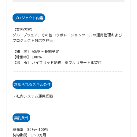
プロジェクト内容
【業務内容】
グループウェア、その他コラボレーションツールの運用管理および
プロジェクト対応を担当
【期 間】 ASAP～長期予定
【稼働率】 100％
【場 所】 ハイブリッド勤務 ※フルリモート希望可
求められるスキル条件
・社内システム運用経験
契約条件
稼働率 80%～100%
契約期間 1～3ヵ月