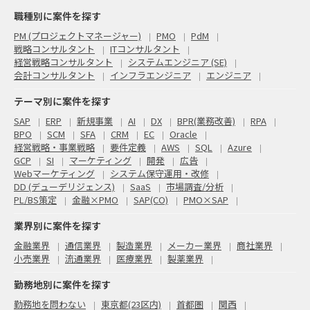
職種別に案件を探す
PM (プロジェクトマネージャー)
PMO
PdM
戦略コンサルタント
ITコンサルタント
経営戦略コンサルタント
システムエンジニア (SE)
会計コンサルタント
インフラエンジニア
エンジニア
テーマ別に案件を探す
SAP
ERP
新規事業
AI
DX
BPR(業務改善)
RPA
BPO
SCM
SFA
CRM
EC
Oracle
経営戦略・事業戦略
要件定義
AWS
SQL
Azure
GCP
SI
マーケティング
開発
広告
Webマーケティング
システム保守運用・改修
DD (デューデリジェンス)
SaaS
市場調査/分析
PL/BS策定
金融×PMO
SAP(CO)
PMO×SAP
業界別に案件を探す
金融業界
通信業界
製造業界
メーカー業界
商社業界
小売業界
流通業界
医療業界
製薬業界
勤務地別に案件を探す
勤務地を問わない
東京都(23区内)
首都圏
関西