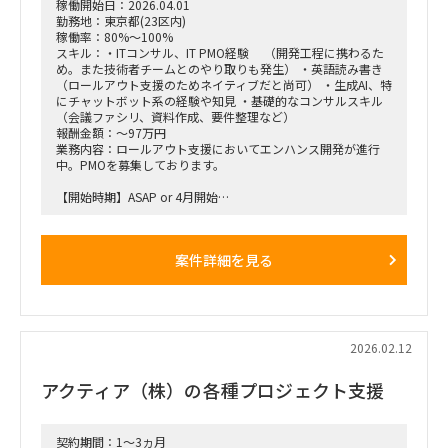
稼働開始日：2026.04.01
勤務地：東京都(23区内)
稼働率：80%～100%
スキル：・ITコンサル、IT PMO経験 （開発工程に携わるた
め。また技術者チームとのやり取りも発生） ・英語読み書き
（ロールアウト支援のためネイティブだと尚可） ・生成AI、特
にチャットボット系の経験や知見 ・基礎的なコンサルスキル
（会議ファシリ、資料作成、要件整理など）
報酬金額：～97万円
業務内容：ロールアウト支援においてエンハンス開発が進行
中。PMOを募集しております。
【開始時期】ASAP or 4月開始
【働き方】基本リモート（PC受取などで都内出社あり）
【稼働率】100% ※80％程度でもスキルに応じて相談可
案件詳細を見る
2026.02.12
アクティア（株）の各種プロジェクト支援
契約期間：1～3ヵ月