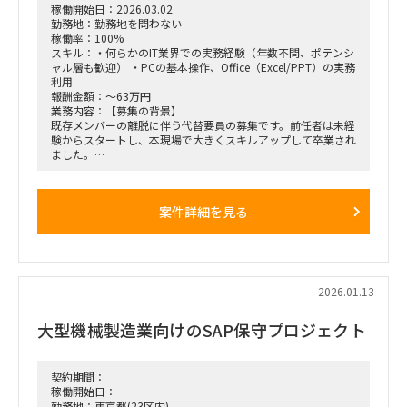
稼働開始日：2026.03.02
勤務地：勤務地を問わない
稼働率：100%
スキル：・何らかのIT業界での実務経験（年数不問、ポテンシ
ャル層も歓迎） ・PCの基本操作、Office（Excel/PPT）の実務
利用
報酬金額：～63万円
業務内容：【募集の背景】
既存メンバーの離脱に伴う代替要員の募集です。前任者は未経
験からスタートし、本現場で大きくスキルアップして卒業され
ました。
ポテンシャルと意欲を重視し、共に成長いただける方を募集し
ます。
案件詳細を見る
【業務内容】
元請のチームメンバーとして、以下の業務を幅広く支援いただ
きます。
・アルコール検知管理システムの運用保守（問い合わせ対応、
報告書作成）
・マニュアル作成、各種資料の更新
2026.01.13
・端末（スマホ・PC）のキッティング、権限付与などの情シ
ス業務
大型機械製造業向けのSAP保守プロジェクト
・アドオン機能のテスト支援
・進捗・課題管理のサポート
契約期間：
稼働開始日：
勤務地：東京都(23区内)