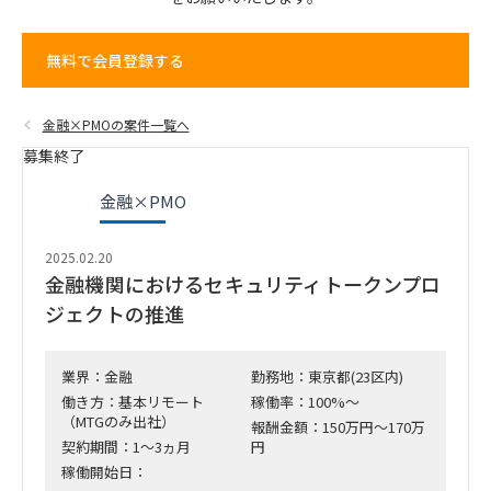
無料で会員登録する
金融×PMOの案件一覧へ
募集終了
金融×PMO
2025.02.20
金融機関におけるセキュリティトークンプロ
ジェクトの推進
業界：金融
勤務地：東京都(23区内)
働き方：基本リモート
稼働率：100%～
（MTGのみ出社）
報酬金額：150万円～170万
契約期間：1～3ヵ月
円
稼働開始日：