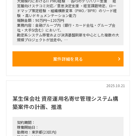
大規模PJにおけるIT PMO経験 ‐ 各PJのデリバリー支援 経
支店長やトップ営業経験を持つクライアント（証券会社側）の
営層向けステコミ対応／意思決定支援 ・経営課題特定、ロー
コアメンバーとタッグを組み、現場のリアルな知見を取り込み
ドマップ策定経験 ・組織横断変革（PMO／BPR）のリード経
ながら実効性の高い設計を行います。
験 ・高いドキュメンテーション能力
報酬金額：90万円～120万円
業務内容：金融グループ内（銀行・カード会社・グループ会
社・大手SI含む）において、
勘定系システム移管および決済基盤刷新を中心とした複数の大
規模プロジェクトが並走中。
各PJ間の依存関係やリスクの横断的な可視化が不十分な状況に
あり、
案件詳細を見る
・経営層（役員～部長級）の意思決定遅延
・現場への過度な情報要求による業務負荷増大
といった課題が顕在化。
本ポジションでは、新設される「横断PMO」として全体俯
瞰・論点整理・意思決定支援を担い、
経営層が迅速かつ適切な判断を行える体制構築をリードいただ
2025.10.21
く。
某生保会社 資産運用名寄せ管理システム構
■想定業務：
・全体可視化／ハブ機能の確立
築案件の計画、推進
‐ 各PJの進捗・課題・変更の一元管理
‐ 横断論点としての整理、波及影響分析、優先度付け
・ステアリングコミッティ（SC）向け資料作成
‐ 論点整理
契約期間：
‐ 意思決定オプション提示（メリット／デメリット整理）
稼働開始日：
・経営層へのレポーティングおよび意思決定支援
勤務地：東京都(23区内)