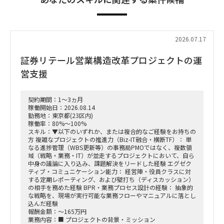
2026.07.17
証券リテール営業構造改革プロジェクトの運
営支援
契約期間：1～3ヵ月
稼働開始日：2026.08.14
勤務地：東京都(23区内)
稼働率：80%～100%
スキル：▼以下のいずれか、または複合的なご経験をお持ちの
方 複雑なプロジェクトの推進力（Biz-IT融合・横断TF）： 単
なる進捗管理（WBS更新等）の事務局PMOではなく、複数領
域（戦略・業務・IT）が並走するプロジェクトにおいて、自ら
中身の議論に入り込み、課題解決をリードした経験 エグゼク
ティブ・コミュニケーション能力： 経営陣・役員クラスに対
する定期レポーティング、および壁打ち（ディスカッション）
の相手を務めた経験 BPR・業務プロセス設計の経験： 抽象的
な戦略を、現場が実行可能な業務フローやマニュアルに落とし
込んだ経験
報酬金額：～165万円
業務内容：■ プロジェクトの背景・ミッション