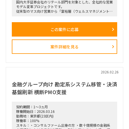
国内大手証券会社のリテール部門を対象とした、全社的な営業
モデル変革プロジェクトです。
従来型のマス向け営業から「富裕層（ウェルスマネジメント）
特化型」へのシフトを掲げ、本件は「FY26業務計画の中核施
策」として経営陣・役員クラスが直接スポンサーを務める最重
要エンゲージメントとなっています。
この案件に応募
戦略ファームが描いた絵に留まらず、組織再編、営業プロセス
設計、AIツールの導入、人材育成を同時並行で進め、現場の行
動変容までを一気通貫で実現することが本プロジェクトの最大
のミッションです。
案件詳細を見る
■ 担当いただくポジション・役割
「横断タスクフォース（TF）の実質的な推進リードおよび中
身の企画検討」
単なる進捗管理（事務局型PMO）ではなく、ビジネスと
IT（AI）の両面から中身の議論に入り込み、プロジェクトを実
2026.02.26
質的にドライブさせるプレイングマネージャーとしての役割を
期待しています。
金融グループ向け 勘定系システム移管・決済
■ 具体的な業務内容
基盤刷新 横断PMO支援
富裕層向けセグメント戦略、KPI設計、新営業モデル設計など
の「上流企画」と、現場への落とし込み・タスクフォースの推
進を同時進行（アジャイル的）で回していただきます。
契約期間：1～3ヵ月
経営・役員クラスに対する定期的なレポーティングおよび直接
稼働開始日：2026.03.16
のディスカッション（壁打ち）への参画。
勤務地：東京都(23区内)
「バディAI」「AIロープレ」「ダッシュボード」等の最先端ツ
稼働率：100%
ールの要件定義から、それを現場の営業員にどう使わせるか
スキル：・コンサルファーム出身の方 ・数十億規模の金融系
（行動変容設計）までの定着化支援。