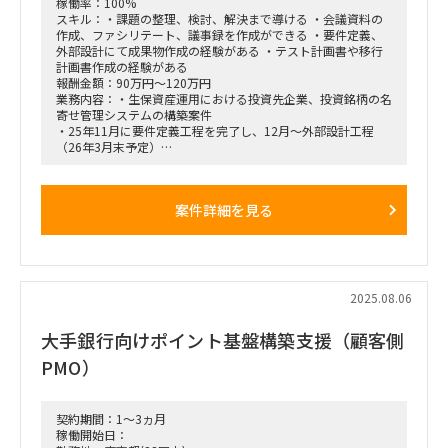
・ステークホルダー・マネジメント（対内外調整）
稼働率：100%
・横断PMO体制の設計・高度化
スキル：・課題の整理、検討、解決まで導ける ・会議資料の
作成、ファシリテート、議事録を作成ができる ・要件定義、
外部設計にて成果物作成の経験がある ・テスト計画書や移行
■期間：2026年3月1日～2026年8月31日
計画書作成の経験がある
※ASAP前倒しの可能性あり
報酬金額：90万円～120万円
※継続の可能性あり
業務内容：・生保資産運用における投資先企業、投資銘柄の名
寄せ管理システムの構築案件
■出社の仕方について：
・25年11月に要件定義工程を完了し、12月～外部設計工程
ハイブリッド（週2～3日出社想定／東京）
（26年3月末予定）
要件定義工程での積み残しもある想定で、外部設計期間中に
■稼働率：100％
おいても要件の整理調整が入る想定
・案件のリリースは27年2月を予定
案件詳細を見る
■作業内容
・要件定義と外部設計
・顧客との要件調整（打合せ資料作成及び、打合せでのスピー
カー、メールでのやりとり）
・成果物作成（要件定義書、外部設計書（一部）、全体テスト
計画書、移行計画書）
2025.08.06
■体制
・元請け体制は、シニアマネージャー・マネジャーの2名＋募
大手銀行向けポイント基盤構築支援（顧客側
集要員の3名体制を検討しています
・サブリーダポジションとして、プロパやリーダの作業指示を
PMO）
もとに、実質のプロジェクト推進を担う事を期待しています
■働き方：出社/リモートのハイブリッド(半々想定、出社場所
は東陽町もしくは、神田)
契約期間：1～3ヵ月
稼働開始日：