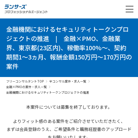
金融機関におけるセキュリティトークンプロ
ジェクトの推進
|
金融×PMO、金融業
界、東京都(23区内)、稼働率100%～、契約
期間1～3ヵ月、報酬金額150万円～170万円の
案件
フリーコンサルタント TOP
全コンサル案件・求人一覧
金融×PMOの案件・求人一覧
金融機関におけるセキュリティトークンプロジェクトの推進
本案件については募集を終了しております。
よりフィット感のある案件を
ご紹介させていただきたく、
まずは会員登録のうえ、
ご希望条件と
職務経歴書の
アップロード
を
お願いいたします。