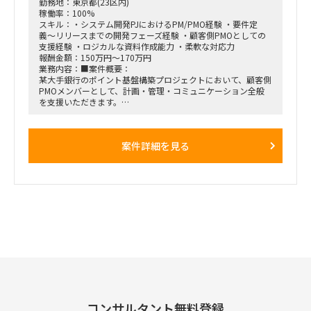
■備考:
勤務地：東京都(23区内)
勤務時間は9:00-18:00を基本とする
稼働率：100%
スキル：・システム開発PJにおけるPM/PMO経験 ・要件定
義〜リリースまでの開発フェーズ経験 ・顧客側PMOとしての
支援経験 ・ロジカルな資料作成能力 ・柔軟な対応力
報酬金額：150万円～170万円
業務内容：■案件概要：
某大手銀行のポイント基盤構築プロジェクトにおいて、顧客側
PMOメンバーとして、計画・管理・コミュニケーション全般
を支援いただきます。
AWSベースの新基盤を構築し、ポイントサービス以外の活用
も視野に入れたプロジェクトです。
案件詳細を見る
■想定業務：
計画フェーズ支援（計画書レビュー、UAT計画、社内調整等）
管理・報告（進捗・課題・リスク・品質・変更管理等）
会議運営、関係者とのコミュニケーション整備
ステークホルダー報告、資料作成
■体制：
顧客側PMO責任者：元請プロパー
PMOメンバー：上位プロパー1名、今回募集枠1名
■期間：
2025年10月〜11月末（初月は稼働保証あり）
※提案通過で12月末まで延長見込み
■出社の仕方について：
コンサルタント無料登録