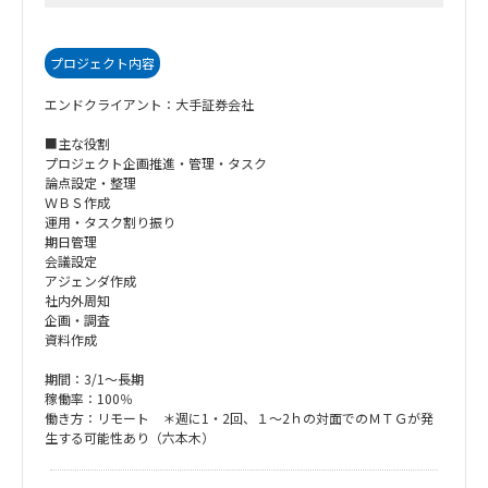
プロジェクト内容
エンドクライアント：大手証券会社
■主な役割
プロジェクト企画推進・管理・タスク
論点設定・整理
ＷＢＳ作成
運用・タスク割り振り
期日管理
会議設定
アジェンダ作成
社内外周知
企画・調査
資料作成
期間：3/1～長期
稼働率：100％
働き方：リモート ＊週に1・2回、１～2ｈの対面でのＭＴＧが発
生する可能性あり（六本木）