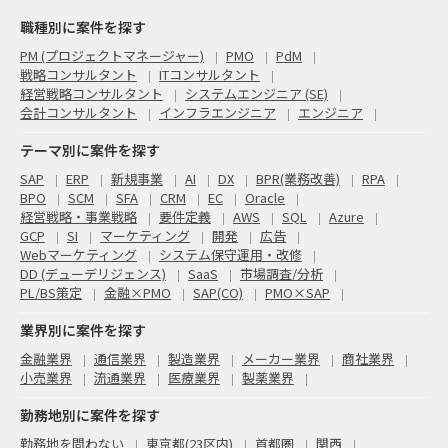
職種別に案件を探す
PM (プロジェクトマネージャー)
PMO
PdM
戦略コンサルタント
ITコンサルタント
経営戦略コンサルタント
システムエンジニア (SE)
会計コンサルタント
インフラエンジニア
エンジニア
テーマ別に案件を探す
SAP
ERP
新規事業
AI
DX
BPR(業務改善)
RPA
BPO
SCM
SFA
CRM
EC
Oracle
経営戦略・事業戦略
要件定義
AWS
SQL
Azure
GCP
SI
マーケティング
開発
広告
Webマーケティング
システム保守運用・改修
DD (デューデリジェンス)
SaaS
市場調査/分析
PL/BS策定
金融×PMO
SAP(CO)
PMO×SAP
業界別に案件を探す
金融業界
通信業界
製造業界
メーカー業界
商社業界
小売業界
流通業界
医療業界
製薬業界
勤務地別に案件を探す
勤務地を問わない
東京都(23区内)
首都圏
関西