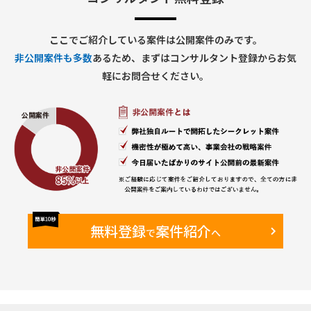
都内主要駅近くの顧客先に常駐
■稼働率：100％
■PC：貸与あり（自社PCの持ち込みも可能）
ここでご紹介している案件は公開案件のみです。
■商流：顧客⇒元請⇒上位⇒貴社
非公開案件も多数
あるため、まずはコンサルタント登録からお気
軽にお問合せください。
無料登録
案件紹介
で
へ