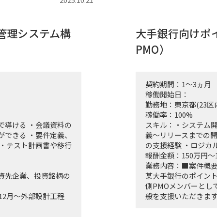
・ステアリングコミッ
はなく、ビジネスと
‐ 論点整理
り込み、プロジェクトを
‐ 意思決定オプシ
管理システム構
大手銀行向けポ
ネージャーとしての役
・経営層へのレポー
PMO）
・ステークホルダー
・横断PMO体制の設
、新営業モデル設計な
契約期間：1～3ヵ月
込み・タスクフォース
■期間：2026年3月1日
稼働開始日：
回していただきます。
※ASAP前倒しの可能
勤務地：東京都(23区
ポーティングおよび直
※継続の可能性あり
稼働率：100%
参画。
で導ける ・会議資料の
スキル：・システム開発
シュボード」等の最先端
■出社の仕方につい
ができる ・要件定義、
義〜リリースまでの開
営業員にどう使わせる
ハイブリッド（週2～
 ・テスト計画書や移行
の支援経験 ・ロジカ
。
報酬金額：150万円～
アント（証券会社側）
■稼働率：100％
業務内容：■案件概
のリアルな知見を取り
資先企業、投資銘柄の
某大手銀行のポイン
す。
側PMOメンバーとし
12月～外部設計工程
般を支援いただきま
AWSベースの新基盤
定で、外部設計期間中
も視野に入れたプロ