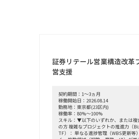
証券リテール営業構造改革
営支援
契約期間：1～3ヵ月
稼働開始日：2026.08.14
勤務地：東京都(23区内)
稼働率：80%～100%
スキル：▼以下のいずれか、または複
の方 複雑なプロジェクトの推進力（Biz
TF）： 単なる進捗管理（WBS更新等