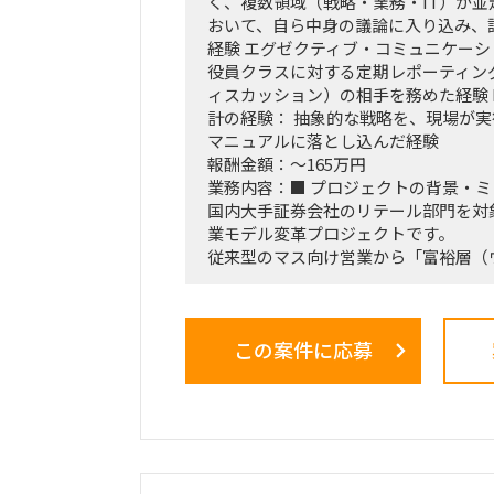
く、複数領域（戦略・業務・IT）が
おいて、自ら中身の議論に入り込み、
経験 エグゼクティブ・コミュニケーシ
役員クラスに対する定期レポーティン
ィスカッション）の相手を務めた経験 
計の経験： 抽象的な戦略を、現場が
マニュアルに落とし込んだ経験
報酬金額：～165万円
業務内容：■ プロジェクトの背景・
国内大手証券会社のリテール部門を対
業モデル変革プロジェクトです。
従来型のマス向け営業から「富裕層（
ト）特化型」へのシフトを掲げ、本件は
核施策」として経営陣・役員クラスが
る最重要エンゲージメントとなってい
この案件に応募
戦略ファームが描いた絵に留まらず、
ス設計、AIツールの導入、人材育成を
の行動変容までを一気通貫で実現する
の最大のミッションです。
■ 担当いただくポジション・役割
「横断タスクフォース（TF）の実質