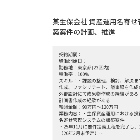
中身の企画検討」
単なる進捗管理（事務局型PMO）で
IT（AI）の両面から中身の議論に入
某生保会社 資産運用名寄せ
実質的にドライブさせるプレイングマ
築案件の計画、推進
割を期待しています。
■ 具体的な業務内容
富裕層向けセグメント戦略、KPI設計
契約期間：
どの「上流企画」と、現場への落とし
稼働開始日：
の推進を同時進行（アジャイル的）で
勤務地：東京都(23区内)
経営・役員クラスに対する定期的なレ
稼働率：100%
接のディスカッション（壁打ち）への
スキル：・課題の整理、検討、解決ま
「バディAI」「AIロープレ」「ダッ
作成、ファシリテート、議事録を作成
ツールの要件定義から、それを現場の
外部設計にて成果物作成の経験がある
か（行動変容設計）までの定着化支援
計画書作成の経験がある
支店長やトップ営業経験を持つクライ
報酬金額：90万円～120万円
のコアメンバーとタッグを組み、現場
業務内容：・生保資産運用における投
込みながら実効性の高い設計を行いま
名寄せ管理システムの構築案件
・25年11月に要件定義工程を完了し、
（26年3月末予定）
要件定義工程での積み残しもある想