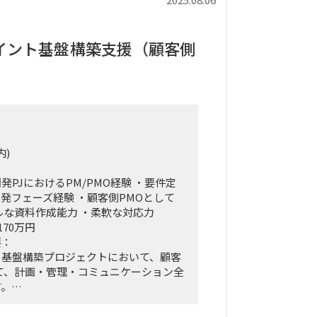
ティ（SC）向け資料作成
ョン提示（メリット／デメリット整理）
イント基盤構築支援（顧客側
ティングおよび意思決定支援
・マネジメント（対内外調整）
計・高度化
～2026年8月31日
性あり
内)
PJにおけるPM/PMO経験 ・要件定
て：
発フェーズ経験 ・顧客側PMOとして
3日出社想定／東京）
ルな資料作成能力 ・柔軟な対応力
170万円
要：
ト基盤構築プロジェクトにおいて、顧客
て、計画・管理・コミュニケーション全
す。
を構築し、ポイントサービス以外の活用
ジェクトです。