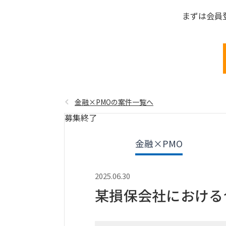
まずは会員
金融×PMOの案件一覧へ
募集終了
金融×PMO
2025.06.30
某損保会社における