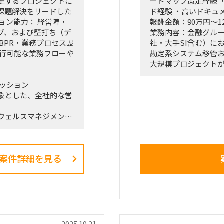
並走するプロジェクトに
ードマップ策定経験 
課題解決をリードした
ド経験 ・高いドキュ
ョン能力： 経営陣・
報酬金額：90万円～1
グ、および壁打ち（デ
業務内容：金融グル
BPR・業務プロセス設
社・大手SI含む）に
実行可能な業務フローや
勘定系システム移管
大規模プロジェクト
ミッション
各PJ間の依存関係や
象とした、全社的な営
にあり、
・経営層（役員～部
ウェルスマネジメン
・現場への過度な情
「FY26業務計画の中
といった課題が顕在
直接スポンサーを務め
本ポジションでは、新
ます。
瞰・論点整理・意思
案件詳細を見る
組織再編、営業プロセ
経営層が迅速かつ適
同時並行で進め、現場
だく。
ことが本プロジェクト
■想定業務：
・全体可視化／ハブ
‐ 各PJの進捗・課
的な推進リードおよび
‐ 横断論点として
2025.10.21