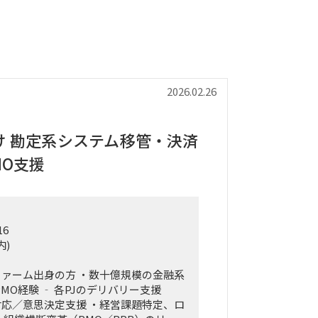
2026.02.26
け 勘定系システム移管・決済
MO支援
16
内)
ァーム出身の方 ・数十億規模の金融系
 PMO経験 ‐ 各PJのデリバリー支援
応／意思決定支援 ・経営課題特定、ロ