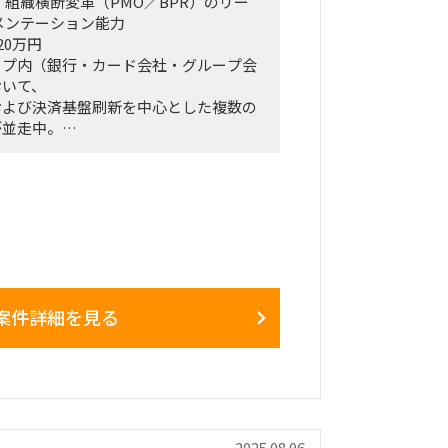
・組織横断変革（PMO／BPR）のリー
メンテーション能力
20万円
ープ内（銀行・カード会社・グループ会
おいて、
および決済基盤刷新を中心とした複数の
が並走中。
リスクの横断的な可視化が不十分な状況
長級）の意思決定遅延
報要求による業務負荷増大
化。
設される「横断PMO」として全体俯
決定支援を担い、
案件詳細を見る
切な判断を行える体制構築をリードいた
機能の確立
題・変更の一元管理
の整理、波及影響分析、優先度付け
2025.08.06