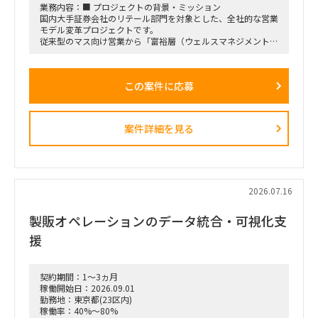
業務内容：■ プロジェクトの背景・ミッション
・プロジェクト開始直後および終了前は、出張頻度が比較的少
国内大手証券会社のリテール部門を対象とした、全社的な営業
なくなる想定
モデル変革プロジェクトです。
・勝田出張以外の日はリモートワーク
従来型のマス向け営業から「富裕層（ウェルスマネジメント）
・必要に応じて元請会社の麹町出社
特化型」へのシフトを掲げ、本件は「FY26業務計画の中核施
策」として経営陣・役員クラスが直接スポンサーを務める最重
要エンゲージメントとなっています。
この案件に応募
戦略ファームが描いた絵に留まらず、組織再編、営業プロセス
設計、AIツールの導入、人材育成を同時並行で進め、現場の行
動変容までを一気通貫で実現することが本プロジェクトの最大
のミッションです。
案件詳細を見る
■ 担当いただくポジション・役割
「横断タスクフォース（TF）の実質的な推進リードおよび中
身の企画検討」
単なる進捗管理（事務局型PMO）ではなく、ビジネスと
IT（AI）の両面から中身の議論に入り込み、プロジェクトを実
2026.07.16
質的にドライブさせるプレイングマネージャーとしての役割を
期待しています。
製販オペレーションのデータ統合・可視化支
■ 具体的な業務内容
援
富裕層向けセグメント戦略、KPI設計、新営業モデル設計など
の「上流企画」と、現場への落とし込み・タスクフォースの推
進を同時進行（アジャイル的）で回していただきます。
契約期間：1～3ヵ月
経営・役員クラスに対する定期的なレポーティングおよび直接
稼働開始日：2026.09.01
のディスカッション（壁打ち）への参画。
勤務地：東京都(23区内)
「バディAI」「AIロープレ」「ダッシュボード」等の最先端ツ
稼働率：40%～80%
ールの要件定義から、それを現場の営業員にどう使わせるか