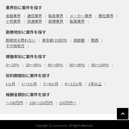
業界別に案件を探す
金融業界
通信業界
製造業界
メーカー業界
商社業界
小売業界
流通業界
医療業界
製薬業界
勤務地別に案件を探す
勤務地を問わない
東京都(23区内)
首都圏
関西
その他地方
稼働率別に案件を探す
0〜20%
20〜40%
40〜60%
60〜80%
80〜100%
契約期間別に案件を探す
1ヵ月
1～3ヵ月
3～6ヵ月
6～12ヵ月
1年以上
報酬金額別に案件を探す
〜100万円
100〜150万円
150万円〜
Copyright (C) Lancers,inc. All Rights Reserved.