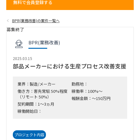
無料で会員登録する
BPR(業務改善)の案件一覧へ
募集終了
BPR(業務改善)
2025.03.15
部品メーカーにおける生産プロセス改善支援
業界：製造/メーカー
勤務地：
働き方：客先常駐 50%程度
稼働率：100%～
（リモート 50%）
報酬金額：～150万円
契約期間：1～3ヵ月
稼働開始日：
プロジェクト内容