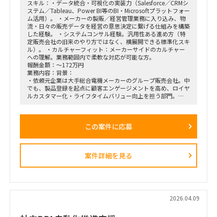
スキル：・データ統合・可視化の実装力（Salesforce／CRMシ
（行動変容設計）までの定着化支援。
ステム／Tableau、Power BI等のBI・Microsoftプラットフォー
支店長やトップ営業経験を持つクライアント（証券会社側）の
ム活用）。 ・メーカーの製販／経営管理業務に入り込み、物
コアメンバーとタッグを組み、現場のリアルな知見を取り込み
流・日々の販売データを経営の意思決定に繋げる仕組みを構築
ながら実効性の高い設計を行います。
した経験。 ・システムコンサル経験。汎用性ある進め方（特
定販売会社の旧来のやり方ではなく、横展開できる標準化スキ
ル）。 ・カルチャーフィット：メーカーサイドのカルチャー
への理解。業務範囲内で柔軟な対応が可能な方。
報酬金額：～172万円
業務内容：背景：
・依頼元企業は大手総合電機メーカーのグループ販売会社。中
でも、製品登録を起点に顧客エンゲージメントを高め、ロイヤ
ルカスタマー化・ライフタイムバリュー向上を担う部門。
・上記組織では、従来のプロダクト別組織から、興味関心軸型
組織へ移行。
・依頼元組織はD2C（パーソナルエンターテインメントプロダ
この案件に応募
クト＝ヘッドホン・スピーカー等）を担当し、新規ビジネスの
POCを直営店・Webで現場実装する役割を担う。
・新規開発と既存カテゴリービジネスを限られたリソースで回
しきるには、土台となるオペレーション効率化・業務標準化が
案件詳細を見る
不可欠。だがその専門人材が社内におらず、既存メンバーが兼
務で対応。
依頼業務：
・データ統合／製販オペレーション。日次・週次・月次の各頻
度で売上状況を見て在庫補給を判断し、月末月初に実績を踏ま
2026.04.09
えて事業計画・販売計画を見直すサイクルを、データ統合と可
視化で回る状態にする。