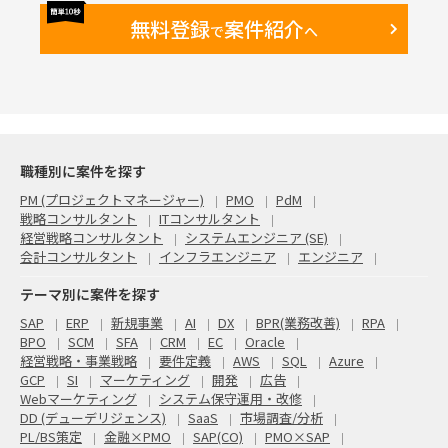
無料登録
案件紹介
で
へ
職種別に案件を探す
PM (プロジェクトマネージャー)
PMO
PdM
戦略コンサルタント
ITコンサルタント
経営戦略コンサルタント
システムエンジニア (SE)
会計コンサルタント
インフラエンジニア
エンジニア
テーマ別に案件を探す
SAP
ERP
新規事業
AI
DX
BPR(業務改善)
RPA
BPO
SCM
SFA
CRM
EC
Oracle
経営戦略・事業戦略
要件定義
AWS
SQL
Azure
GCP
SI
マーケティング
開発
広告
Webマーケティング
システム保守運用・改修
DD (デューデリジェンス)
SaaS
市場調査/分析
PL/BS策定
金融×PMO
SAP(CO)
PMO×SAP