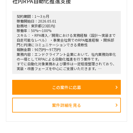
社内RPA自動化推進支援
・様々な種類・量のデータをざっと紐解き、経営層が意思決定
しやすい形／現場でオペレーションが回る形に整理。
・この領域は依頼元組織の上位者含め「最低限の精度が担保さ
契約期間：1～3ヵ月
れればよい・AI化で工数削減」という合意があり、AI／BIと相
稼働開始日：2026.05.01
性が良い。1〜2ヶ月でガッツリ作り込み、担当が1人抜けても
勤務地：東京都(23区内)
成立する状態にしたい。
稼働率：50%～100%
スキル：・RPA導入／開発における実務経験（設計〜実装まで
自走可能なレベル） ・事業会社側でのRPA推進経験 ・関係部
門と円滑にコミュニケーションできる柔軟性
報酬金額：90万円～97万円
業務内容：エンドクライアント企業において、社内業務効率化
の一環としてRPAによる自動化推進を行う案件です。
すでに自動化対象業務および要件は一定程度整理されており、
実装・改善フェーズを中心にご支援いただきます。
情報システム部門のリソース不足に伴い、外部人材にて即戦力
として参画いただく想定です。
この案件に応募
■想定業務：
・RPAシナリオ設計／開発／テスト／実装
・既存RPAの改修・最適化
・業務部門との要件確認／調整
案件詳細を見る
・運用設計およびマニュアル整備
・情報システム部門との連携・技術サポート
■体制：
情報システム部門配下での支援（詳細は面談時）