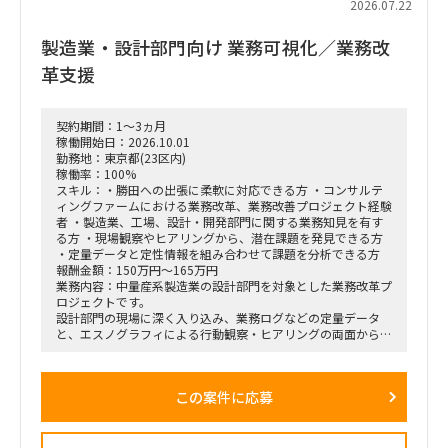
2026.07.22
製造業・設計部門向け 業務可視化／業務改
革支援
契約期間：1～3ヵ月
稼働開始日：2026.10.01
勤務地：東京都(23区内)
稼働率：100%
スキル：・勝田への出張に柔軟に対応できる方 ・コンサルテ
ィングファームにおける業務改革、業務改善プロジェクト経験
者 ・製造業、工場、設計・開発部門に関する業務知見を有す
る方 ・現場観察やヒアリングから、潜在課題を発見できる方
・定量データと定性情報を組み合わせて課題を分析できる方
報酬金額：150万円～165万円
業務内容：中量産系製造業の設計部門を対象とした業務改革プ
ロジェクトです。
設計部門の現場に深く入り込み、業務ログなどの定量データ
と、エスノグラフィによる行動観察・ヒアリングの両面から、
業務上の無駄やボトルネック、潜在的な課題を抽出します。
抽出した課題を分析・構造化したうえで、改善施策、費用対効
果、実行ロードマップを策定し、クライアントの幹部・役員層
この案件に応募
に対する改革提案および最終報告までを担います。
■業務内容
・業務ログ取得・分析を行うメーカーとの連携およびディレク