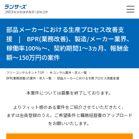
部品メーカーにおける生産プロセス改善支
援
|
BPR(業務改善)、製造/メーカー業界、
稼働率100%～、契約期間1～3ヵ月、報酬金
額～150万円の案件
フリーコンサルタント TOP
全コンサル案件・求人一覧
BPR(業務改善)の案件・求人一覧
部品メーカーにおける生産プロセス改善支援
本案件については募集を終了しております。
よりフィット感のある案件を
ご紹介させていただきたく、
まずは会員登録のうえ、
ご希望条件と
職務経歴書の
アップロード
を
お願いいたします。