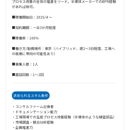
プロセス改善の全体の推進をリード。半導体メーカーでのBPR経験
があれば尚可。
■稼働開始日：2025/4 ～
■契約期間：一旦3か月程度
■稼働率：100％
■働き方/勤務場所：東京（ハイブリッド、週2～3日程度、工場へ
の視察に帯同の可能性あり）
■募集人数：1人
■面談回数：1～2回
求められるスキル条件
・コンサルファーム出身者
・ドキュメンテーション能力
・工場現場での生産プロセス改善経験（半導体のような精密部品）
・市場調査・競合分析経験
・企画推進力