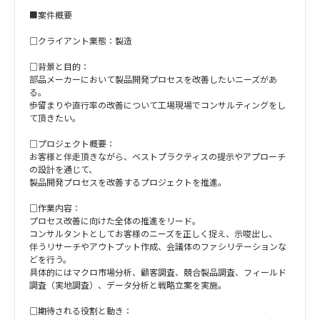
■案件概要
□クライアント業態：製造
□背景と目的：
部品メーカーにおいて製品開発プロセスを改善したいニーズがあ
る。
歩留まりや直行率の改善について工場現場でコンサルティングをし
て頂きたい。
□プロジェクト概要：
お客様と伴走頂きながら、ベストプラクティスの提示やアプローチ
の設計を通じて、
製品開発プロセスを改善するプロジェクトを推進。
□作業内容：
プロセス改善に向けた全体の推進をリード。
コンサルタントとしてお客様のニーズを正しく捉え、示唆出し、
伴うリサーチやアウトプット作成、会議体のファシリテーションな
どを行う。
具体的にはマクロ市場分析、顧客調査、競合製品調査、フィールド
調査（実地調査）、データ分析と戦略立案を実施。
□期待される役割と動き：