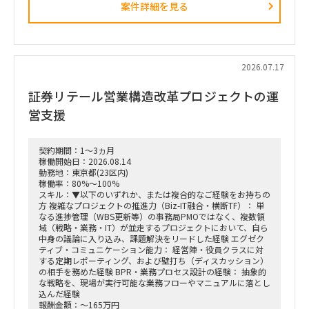
案件詳細を見る
ション
・設計部門のオフィス内における行動観察、エスノグラフィ調
査
・現場担当者へのヒアリングおよび顕在・潜在課題の整理
・課題の分析、構造化およびボトルネックの特定
・改善施策および対策方針の立案
2026.07.17
・改善施策における費用対効果の試算
・実行に向けたロードマップの策定
証券リテール営業構造改革プロジェクトの運
・幹部層への中間報告、最終報告資料の作成およびプレゼンテ
ーション
営支援
■ポジション
・行動観察、ヒアリング、課題分析から施策立案までの実行
契約期間：1～3ヵ月
・調査・分析結果の構造化および資料化
稼働開始日：2026.08.14
・費用対効果の試算、ロードマップ策定
勤務地：東京都(23区内)
・下位メンバーのリードおよびタスク管理
稼働率：80%～100%
・幹部層向け報告資料の作成、プレゼンテーション支援
スキル：▼以下のいずれか、または複合的なご経験をお持ちの
方 複雑なプロジェクトの推進力（Biz-IT融合・横断TF）： 単
■契約条件
なる進捗管理（WBS更新等）の事務局PMOではなく、複数領
・参画期間：2026年10月1日～2026年12月28日
域（戦略・業務・IT）が並走するプロジェクトにおいて、自ら
または2027年1月31日まで
中身の議論に入り込み、課題解決をリードした経験 エグゼク
・稼働率：100％想定
ティブ・コミュニケーション能力： 経営陣・役員クラスに対
する定期レポーティング、および壁打ち（ディスカッション）
■勤務地・働き方
の相手を務めた経験 BPR・業務プロセス設計の経験： 抽象的
・出張先：茨城県ひたちなか市・勝田駅周辺
な戦略を、現場が実行可能な業務フローやマニュアルに落とし
・勝田への訪問頻度は週によって変動
込んだ経験
・訪問が発生しない週もある一方、プロジェクト中盤は週3～
報酬金額：～165万円
4日程度の出張が発生する可能性あり