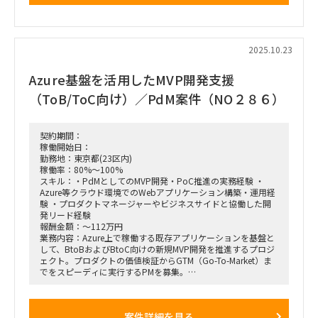
する。
企業システム導入および商用化までの一連のプロセスを見据
え、クライアント・ベンダー・コンサルの三者の立場を理解し
つつ、各フェーズでの実施事項をリードする役割を担う。
2025.10.23
Azure基盤を活用したMVP開発支援
（ToB/ToC向け）／PdM案件（NO２８６）
契約期間：
稼働開始日：
勤務地：東京都(23区内)
稼働率：80%～100%
スキル：・PdMとしてのMVP開発・PoC推進の実務経験 ・
Azure等クラウド環境でのWebアプリケーション構築・運用経
験 ・プロダクトマネージャーやビジネスサイドと協働した開
発リード経験
報酬金額：～112万円
業務内容：Azure上で稼働する既存アプリケーションを基盤と
して、BtoBおよびBtoC向けの新規MVP開発を推進するプロジ
ェクト。プロダクトの価値検証からGTM（Go-To-Market）ま
でをスピーディに実行するPMを募集。
【具体的な仕事内容】
・MVP開発やPoCの推進を中心とした企画・設計・実装のリー
案件詳細を見る
ド