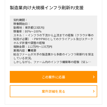
電話設備（PBX)
製造業向け大規模インフラ刷新PJ支援
自家発電（大型UPS)
TV会議装置、監視カメラ、無線LANなど
体制：2名＋今回の募集枠の方
契約期間：
稼働開始日：
稼働開始日：2026年1月中旬もしくは下旬から開始予定
勤務地：東京都(23区内)
稼働率：80%～100%
働き方：名古屋オフィスに週3以上出社
スキル：・インフラの下流から上流までの経験（クラウド等の
知見が必要） ・PMやPMOとしてのクライアント及びステーク
ホルダ折衝や調整の経験
報酬金額：112万円～135万円
業務内容：■概要
総合ファームが大手の製造業から多数のインフラ刷新PJを受注
している状況。
しかしながら、ファーム内のインフラ構築等の経験（SEレベ
ルでの経験）を持っているリソースが限られており、インフラ
構築にてSEから上流の経験を持ち、クライアント折衝等も必
要に応じて任せられる要員を求めている状況。
この案件に応募
リソースがかなりひっ迫している為、要員のスキルセットや条
件を踏まえた上で、社内の複数PJの中のロールにて見合う箇所
にアサインしていく予定。
案件詳細を見る
■条件 稼働開始日：
ASAP（12月開始でも検討可）
■稼働率：