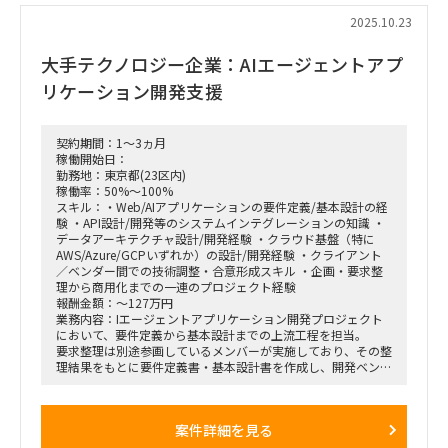
80～100％
2025.10.23
■作業場所：
出社可能がありがたいが、リモートも可能
大手テクノロジー企業：AIエージェントアプ
リケーション開発支援
契約期間：1～3ヵ月
稼働開始日：
勤務地：東京都(23区内)
稼働率：50%～100%
スキル：・Web/AIアプリケーションの要件定義/基本設計の経
験 ・API設計/開発等のシステムインテグレーションの知識 ・
データアーキテクチャ設計/開発経験 ・クラウド基盤（特に
AWS/Azure/GCPいずれか）の設計/開発経験 ・クライアント
／ベンダー間での技術調整・合意形成スキル ・企画・要求整
理から商用化までの一連のプロジェクト経験
報酬金額：～127万円
業務内容：Iエージェントアプリケーション開発プロジェクト
において、要件定義から基本設計までの上流工程を担当。
要求整理は別途参画しているメンバーが実施しており、その整
理結果をもとに要件定義書・基本設計書を作成し、開発ベンダ
ーに詳細設計・実装を引き継ぐ。
また、クライアント社内システムとのアラインメントが必要な
ため、先方IT部門との技術的な討議・調整を行い、アプリケー
案件詳細を見る
ション設計だけでなく、API/バッチ設計のインテグレーション
領域やデータアーキテクチャ設計にも討議メンバーとして関与