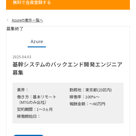
無料で会員登録する
Azureの案件一覧へ
募集終了
Azure
2025.04.03
基幹システムのバックエンド開発エンジニア
募集
業界：
勤務地：東京都(23区内)
働き方：基本リモート
稼働率：100%～
（MTGのみ出社）
報酬金額：～60万円
契約期間：1～3ヵ月
稼働開始日：