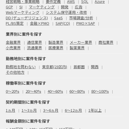
経営戦略・事業戦略
要件定義
AWS
SQL
Azure
GCP
SI
マーケティング
開発
広告
Webマーケティング
システム保守運用・改修
DD (デューデリジェンス)
SaaS
市場調査/分析
PL/BS策定
金融×PMO
SAP(CO)
PMO×SAP
業界別に案件を探す
金融業界
通信業界
製造業界
メーカー業界
商社業界
小売業界
流通業界
医療業界
製薬業界
勤務地別に案件を探す
勤務地を問わない
東京都(23区内)
首都圏
関西
その他地方
稼働率別に案件を探す
0〜20%
20〜40%
40〜60%
60〜80%
80〜100%
契約期間別に案件を探す
1ヵ月
1～3ヵ月
3～6ヵ月
6～12ヵ月
1年以上
報酬金額別に案件を探す