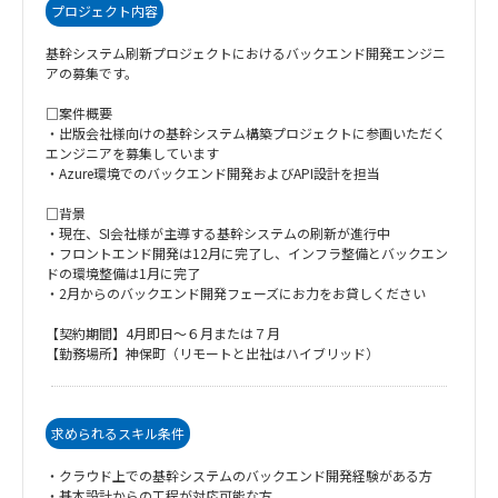
プロジェクト内容
基幹システム刷新プロジェクトにおけるバックエンド開発エンジニ
アの募集です。
□案件概要
・出版会社様向けの基幹システム構築プロジェクトに参画いただく
エンジニアを募集しています
・Azure環境でのバックエンド開発およびAPI設計を担当
□背景
・現在、SI会社様が主導する基幹システムの刷新が進行中
・フロントエンド開発は12月に完了し、インフラ整備とバックエン
ドの環境整備は1月に完了
・2月からのバックエンド開発フェーズにお力をお貸しください
【契約期間】4月即日～６月または７月
【勤務場所】神保町（リモートと出社はハイブリッド）
求められるスキル条件
・クラウド上での基幹システムのバックエンド開発経験がある方
・基本設計からの工程が対応可能な方