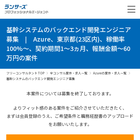
基幹システムのバックエンド開発エンジニア
募集
|
Azure、東京都(23区内)、稼働率
100%～、契約期間1～3ヵ月、報酬金額～60
万円の案件
フリーコンサルタント TOP
全コンサル案件・求人一覧
Azureの案件・求人一覧
基幹システムのバックエンド開発エンジニア募集
本案件については募集を終了しております。
よりフィット感のある案件を
ご紹介させていただきたく、
まずは会員登録のうえ、
ご希望条件と
職務経歴書の
アップロード
を
お願いいたします。