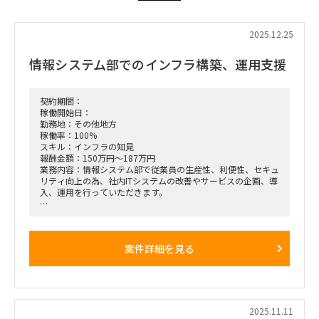
2025.12.25
情報システム部でのインフラ構築、運用支援
契約期間：
稼働開始日：
勤務地：その他地方
稼働率：100%
スキル：インフラの知見
報酬金額：150万円～187万円
業務内容：情報システム部で従業員の生産性、利便性、セキュ
リティ向上の為、社内ITシステムの改善やサービスの企画、導
入、運用を行っていただきます。
＊主な業務内容
・Microsoft365運用管理
・ユーザー権限の運用管理（AD/AzureAD）
案件詳細を見る
・社内情報システムのインフラの不具合への恒久対策の検討・
実施
・社内情報システムのインフラ構成・運用の改善
＊社内情報システム
SV（オンプレ/AWS/Azuure）
2025.11.11
NW（インターネット、イントラネット）