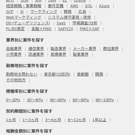
経営戦略・事業戦略
要件定義
AWS
SQL
Azure
GCP
SI
マーケティング
開発
広告
Webマーケティング
システム保守運用・改修
DD (デューデリジェンス)
SaaS
市場調査/分析
PL/BS策定
金融×PMO
SAP(CO)
PMO×SAP
業界別に案件を探す
金融業界
通信業界
製造業界
メーカー業界
商社業界
小売業界
流通業界
医療業界
製薬業界
勤務地別に案件を探す
勤務地を問わない
東京都(23区内)
首都圏
関西
その他地方
稼働率別に案件を探す
0〜20%
20〜40%
40〜60%
60〜80%
80〜100%
契約期間別に案件を探す
1ヵ月
1～3ヵ月
3～6ヵ月
6～12ヵ月
1年以上
報酬金額別に案件を探す