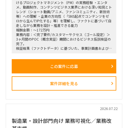
けるプロジェクトマネジメント（PM）の実務経験 ・エンタ
メ、動画制作、コンテンツビジネス業界における深い知見とト
レンド（ショート動画/アニメ、ファンコミュニティ、新技術
等）への理解 ・企業の方向性（「SNS起点でコンテンツをゼ
ロから生んでIP化する」等）を理解し、ファクトに基づいて自
走しながら業務を設計・推進できる能力
報酬金額：～172万円
業務内容：＜完了要件/カスタマーサクセス（ゴール設定）＞
3ヶ月間のPOC（概念実証）期間におけるビジネス仮説検証の
完了。
検証結果（ファクトデータ）に基づいた、事業計画書および市
場規模予測のブラッシュアップ。
＜業務内容＞
この案件に応募
・稟議通過後の実務（POCフェーズ）におけるプロジェクト
の推進、リード。
・3ヶ月間の検証マイルストーン（ガントチャート等）の設計
および進行管理。
案件詳細を見る
・市場調査、ヒアリング対象（パートナー等）の調査・選定・
実行。
・収集したデータの分析と、それに基づいた初期仮説のアップ
デート。
・事業計画、ターゲット層の選定、市場規模の再見直し。
・週1回または隔週1回程度の定例ミーティングへの参加、お
2026.07.22
よび進捗報告。
製造業・設計部門向け 業務可視化／業務改