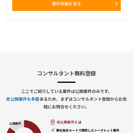
・訪問が発生しない週もある一方、プロジェクト中盤は週3～
案件詳細を見る
・9/1～（※可能ならば８月中からのジョインを希望）
4日程度の出張が発生する可能性あり
・プロジェクト開始直後および終了前は、出張頻度が比較的少
■ 勤務地
なくなる想定
多摩センター（※立地的に通勤が難しい場合はリモート勤務
・勝田出張以外の日はリモートワーク
可）
・必要に応じて元請会社の麹町出社
コンサルタント無料登録
ここでご紹介している案件は公開案件のみです。
非公開案件も多数
あるため、まずはコンサルタント登録からお気
軽にお問合せください。