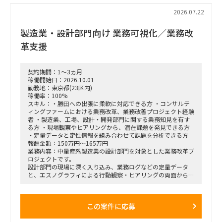
・課題の分析、構造化およびボトルネックの特定
・改善施策および対策方針の立案
2026.07.22
・改善施策における費用対効果の試算
・実行に向けたロードマップの策定
製造業・設計部門向け 業務可視化／業務改
・幹部層への中間報告、最終報告資料の作成およびプレゼンテ
ーション
革支援
■ポジション
・エスノグラフィによる行動観察
契約期間：1～3ヵ月
・現場担当者へのヒアリング
稼働開始日：2026.10.01
・業務課題の抽出、整理、分析
勤務地：東京都(23区内)
・課題の構造化および改善施策の検討
稼働率：100%
・調査結果、分析結果の資料化
スキル：・勝田への出張に柔軟に対応できる方 ・コンサルテ
ィングファームにおける業務改革、業務改善プロジェクト経験
■契約条件
者 ・製造業、工場、設計・開発部門に関する業務知見を有す
・参画期間：2026年10月1日～2026年12月28日
る方 ・現場観察やヒアリングから、潜在課題を発見できる方
または2027年1月31日まで
・定量データと定性情報を組み合わせて課題を分析できる方
・稼働率：100％想定
報酬金額：150万円～165万円
業務内容：中量産系製造業の設計部門を対象とした業務改革プ
■勤務地・働き方
ロジェクトです。
・出張先：茨城県ひたちなか市・勝田駅周辺
設計部門の現場に深く入り込み、業務ログなどの定量データ
・勝田への訪問頻度は週によって変動
と、エスノグラフィによる行動観察・ヒアリングの両面から、
・訪問が発生しない週もある一方、プロジェクト中盤は週3～
業務上の無駄やボトルネック、潜在的な課題を抽出します。
4日程度の出張が発生する可能性あり
抽出した課題を分析・構造化したうえで、改善施策、費用対効
・プロジェクト開始直後および終了前は、出張頻度が比較的少
果、実行ロードマップを策定し、クライアントの幹部・役員層
なくなる想定
この案件に応募
に対する改革提案および最終報告までを担います。
・勝田出張以外の日はリモートワーク
・必要に応じて元請会社の麹町出社