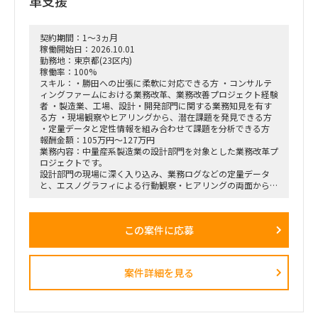
革支援
契約期間：1～3ヵ月
稼働開始日：2026.10.01
勤務地：東京都(23区内)
稼働率：100%
スキル：・勝田への出張に柔軟に対応できる方 ・コンサルテ
ィングファームにおける業務改革、業務改善プロジェクト経験
者 ・製造業、工場、設計・開発部門に関する業務知見を有す
る方 ・現場観察やヒアリングから、潜在課題を発見できる方
・定量データと定性情報を組み合わせて課題を分析できる方
報酬金額：105万円～127万円
業務内容：中量産系製造業の設計部門を対象とした業務改革プ
ロジェクトです。
設計部門の現場に深く入り込み、業務ログなどの定量データ
と、エスノグラフィによる行動観察・ヒアリングの両面から、
業務上の無駄やボトルネック、潜在的な課題を抽出します。
抽出した課題を分析・構造化したうえで、改善施策、費用対効
果、実行ロードマップを策定し、クライアントの幹部・役員層
この案件に応募
に対する改革提案および最終報告までを担います。
■業務内容
・業務ログ取得・分析を行うメーカーとの連携およびディレク
案件詳細を見る
ション
・設計部門のオフィス内における行動観察、エスノグラフィ調
査
・現場担当者へのヒアリングおよび顕在・潜在課題の整理