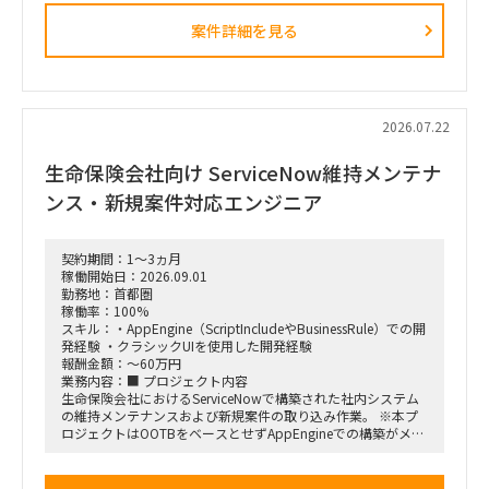
■業務内容
・業務ログ取得・分析を行うメーカーとの連携およびディレク
案件詳細を見る
ション
・設計部門のオフィス内における行動観察、エスノグラフィ調
査
・現場担当者へのヒアリングおよび顕在・潜在課題の整理
・課題の分析、構造化およびボトルネックの特定
・改善施策および対策方針の立案
2026.07.22
・改善施策における費用対効果の試算
・実行に向けたロードマップの策定
生命保険会社向け ServiceNow維持メンテナ
・幹部層への中間報告、最終報告資料の作成およびプレゼンテ
ーション
ンス・新規案件対応エンジニア
■ポジション
・行動観察、ヒアリング、課題分析から施策立案までの実行
契約期間：1～3ヵ月
・調査・分析結果の構造化および資料化
稼働開始日：2026.09.01
・費用対効果の試算、ロードマップ策定
勤務地：首都圏
・下位メンバーのリードおよびタスク管理
稼働率：100%
・幹部層向け報告資料の作成、プレゼンテーション支援
スキル：・AppEngine（ScriptIncludeやBusinessRule）での開
発経験 ・クラシックUIを使用した開発経験
■契約条件
報酬金額：～60万円
・参画期間：2026年10月1日～2026年12月28日
業務内容：■ プロジェクト内容
または2027年1月31日まで
生命保険会社におけるServiceNowで構築された社内システム
・稼働率：100％想定
の維持メンテナンスおよび新規案件の取り込み作業。 ※本プ
ロジェクトはOOTBをベースとせずAppEngineでの構築がメイ
■勤務地・働き方
ンとなるため、スクリプト開発が多い環境です。
・出張先：茨城県ひたちなか市・勝田駅周辺
・勝田への訪問頻度は週によって変動
■ 契約期間