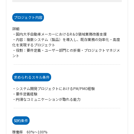
プロジェクト内容
詳細
・国内大手自動車メーカーにおけるR＆D領域業務改善支援
・内容：複数システム（製品）を導入し、既存業務の効率化・高度
化を実現するプロジェクト
・役割：要件定義・ユーザー部門との折衝・プロジェクトマネジメ
ント
求められるスキル条件
・システム開発プロジェクトにおけるPM/PMO経験
・要件定義経験
・円滑なコミュニケーションが取れる能力
契約条件
稼働率 60%～100%