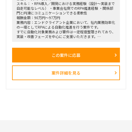
スキル：・RPA導入／開発における実務経験（設計〜実装まで
自走可能なレベル） ・事業会社側でのRPA推進経験 ・関係部
門と円滑にコミュニケーションできる柔軟性
報酬金額：90万円～97万円
業務内容：エンドクライアント企業において、社内業務効率化
の一環としてRPAによる自動化推進を行う案件です。
すでに自動化対象業務および要件は一定程度整理されており、
実装・改善フェーズを中心にご支援いただきます。
情報システム部門のリソース不足に伴い、外部人材にて即戦力
として参画いただく想定です。
この案件に応募
■想定業務：
・RPAシナリオ設計／開発／テスト／実装
・既存RPAの改修・最適化
・業務部門との要件確認／調整
案件詳細を見る
・運用設計およびマニュアル整備
・情報システム部門との連携・技術サポート
■体制：
情報システム部門配下での支援（詳細は面談時）
■期間：中期想定（詳細応相談）
■出社の仕方について：
ハイブリッド勤務（東京都千代田区／最寄り駅付近）