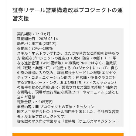
・改善施策における費用対効果の試算
・実行に向けたロードマップの策定
証券リテール営業構造改革プロジェクトの運
・幹部層への中間報告、最終報告資料の作成およびプレゼンテ
ーション
営支援
■ポジション
・行動観察、ヒアリング、課題分析から施策立案までの実行
契約期間：1～3ヵ月
・調査・分析結果の構造化および資料化
稼働開始日：2026.08.14
・費用対効果の試算、ロードマップ策定
勤務地：東京都(23区内)
・下位メンバーのリードおよびタスク管理
稼働率：80%～100%
・幹部層向け報告資料の作成、プレゼンテーション支援
スキル：▼以下のいずれか、または複合的なご経験をお持ちの
方 複雑なプロジェクトの推進力（Biz-IT融合・横断TF）： 単
■契約条件
なる進捗管理（WBS更新等）の事務局PMOではなく、複数領
・参画期間：2026年10月1日～2026年12月28日
域（戦略・業務・IT）が並走するプロジェクトにおいて、自ら
または2027年1月31日まで
中身の議論に入り込み、課題解決をリードした経験 エグゼク
・稼働率：100％想定
ティブ・コミュニケーション能力： 経営陣・役員クラスに対
する定期レポーティング、および壁打ち（ディスカッション）
■勤務地・働き方
の相手を務めた経験 BPR・業務プロセス設計の経験： 抽象的
・出張先：茨城県ひたちなか市・勝田駅周辺
な戦略を、現場が実行可能な業務フローやマニュアルに落とし
・勝田への訪問頻度は週によって変動
込んだ経験
・訪問が発生しない週もある一方、プロジェクト中盤は週3～
報酬金額：～165万円
4日程度の出張が発生する可能性あり
業務内容：■ プロジェクトの背景・ミッション
・プロジェクト開始直後および終了前は、出張頻度が比較的少
国内大手証券会社のリテール部門を対象とした、全社的な営業
なくなる想定
モデル変革プロジェクトです。
・勝田出張以外の日はリモートワーク
従来型のマス向け営業から「富裕層（ウェルスマネジメント）
・必要に応じて元請会社の麹町出社
特化型」へのシフトを掲げ、本件は「FY26業務計画の中核施
策」として経営陣・役員クラスが直接スポンサーを務める最重
要エンゲージメントとなっています。