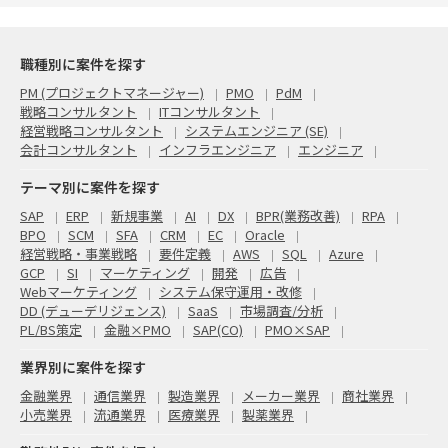
職種別に案件を探す
PM (プロジェクトマネージャー)
PMO
PdM
戦略コンサルタント
ITコンサルタント
経営戦略コンサルタント
システムエンジニア (SE)
会計コンサルタント
インフラエンジニア
エンジニア
テーマ別に案件を探す
SAP
ERP
新規事業
AI
DX
BPR(業務改善)
RPA
BPO
SCM
SFA
CRM
EC
Oracle
経営戦略・事業戦略
要件定義
AWS
SQL
Azure
GCP
SI
マーケティング
開発
広告
Webマーケティング
システム保守運用・改修
DD (デューデリジェンス)
SaaS
市場調査/分析
PL/BS策定
金融×PMO
SAP(CO)
PMO×SAP
業界別に案件を探す
金融業界
通信業界
製造業界
メーカー業界
商社業界
小売業界
流通業界
医療業界
製薬業界