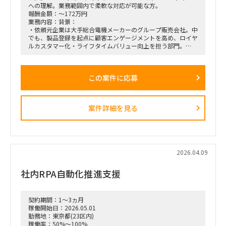
への理解。業務範囲内で柔軟な対応が可能な方。
報酬金額：～172万円
業務内容：背景：
・依頼元企業は大手総合電機メーカーのグループ販売会社。中
でも、製品登録を起点に顧客エンゲージメントを高め、ロイヤ
ルカスタマー化・ライフタイムバリュー向上を担う部門。
・上記組織では、従来のプロダクト別組織から、興味関心軸型
組織へ移行。
・依頼元組織はD2C（パーソナルエンターテインメントプロダ
この案件に応募
クト＝ヘッドホン・スピーカー等）を担当し、新規ビジネスの
POCを直営店・Webで現場実装する役割を担う。
・新規開発と既存カテゴリービジネスを限られたリソースで回
しきるには、土台となるオペレーション効率化・業務標準化が
案件詳細を見る
不可欠。だがその専門人材が社内におらず、既存メンバーが兼
務で対応。
依頼業務：
・データ統合／製販オペレーション。日次・週次・月次の各頻
度で売上状況を見て在庫補給を判断し、月末月初に実績を踏ま
2026.04.09
えて事業計画・販売計画を見直すサイクルを、データ統合と可
視化で回る状態にする。
社内RPA自動化推進支援
・様々な種類・量のデータをざっと紐解き、経営層が意思決定
しやすい形／現場でオペレーションが回る形に整理。
・この領域は依頼元組織の上位者含め「最低限の精度が担保さ
契約期間：1～3ヵ月
れればよい・AI化で工数削減」という合意があり、AI／BIと相
稼働開始日：2026.05.01
性が良い。1〜2ヶ月でガッツリ作り込み、担当が1人抜けても
勤務地：東京都(23区内)
成立する状態にしたい。
稼働率：50%～100%