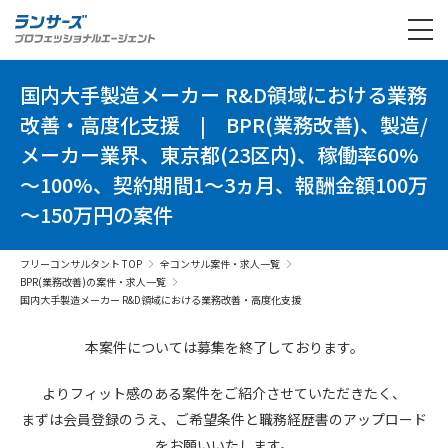
国内大手製造メーカー R&D領域における業務
改善・高度化支援
|
BPR(業務改善)、製造/
メーカー業界、東京都(23区内)、稼働率60%
～100%、契約期間1～3ヵ月、報酬金額100万
～150万円の案件
フリーコンサルタント TOP
全コンサル案件・求人一覧
BPR(業務改善)の案件・求人一覧
国内大手製造メーカー R&D領域における業務改善・高度化支援
本案件については募集を終了しております。
よりフィット感のある案件を
ご紹介させていただきたく、
まずは会員登録のうえ、
ご希望条件と
職務経歴書の
アップロード
を
お願いいたします。