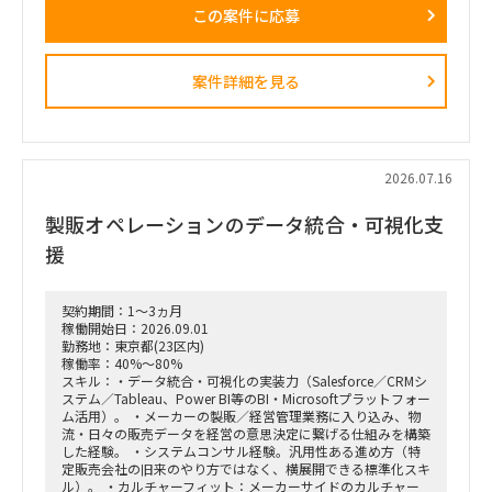
この案件に応募
戦略ファームが描いた絵に留まらず、組織再編、営業プロセス
設計、AIツールの導入、人材育成を同時並行で進め、現場の行
動変容までを一気通貫で実現することが本プロジェクトの最大
のミッションです。
案件詳細を見る
■ 担当いただくポジション・役割
「横断タスクフォース（TF）の実質的な推進リードおよび中
身の企画検討」
単なる進捗管理（事務局型PMO）ではなく、ビジネスと
IT（AI）の両面から中身の議論に入り込み、プロジェクトを実
2026.07.16
質的にドライブさせるプレイングマネージャーとしての役割を
期待しています。
製販オペレーションのデータ統合・可視化支
■ 具体的な業務内容
援
富裕層向けセグメント戦略、KPI設計、新営業モデル設計など
の「上流企画」と、現場への落とし込み・タスクフォースの推
進を同時進行（アジャイル的）で回していただきます。
契約期間：1～3ヵ月
経営・役員クラスに対する定期的なレポーティングおよび直接
稼働開始日：2026.09.01
のディスカッション（壁打ち）への参画。
勤務地：東京都(23区内)
「バディAI」「AIロープレ」「ダッシュボード」等の最先端ツ
稼働率：40%～80%
ールの要件定義から、それを現場の営業員にどう使わせるか
スキル：・データ統合・可視化の実装力（Salesforce／CRMシ
（行動変容設計）までの定着化支援。
ステム／Tableau、Power BI等のBI・Microsoftプラットフォー
支店長やトップ営業経験を持つクライアント（証券会社側）の
ム活用）。 ・メーカーの製販／経営管理業務に入り込み、物
コアメンバーとタッグを組み、現場のリアルな知見を取り込み
流・日々の販売データを経営の意思決定に繋げる仕組みを構築
ながら実効性の高い設計を行います。
した経験。 ・システムコンサル経験。汎用性ある進め方（特
定販売会社の旧来のやり方ではなく、横展開できる標準化スキ
ル）。 ・カルチャーフィット：メーカーサイドのカルチャー