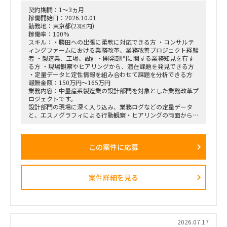
契約期間：1～3ヵ月
稼働開始日：2026.10.01
勤務地：東京都(23区内)
稼働率：100%
スキル：・勝田への出張に柔軟に対応できる方 ・コンサルテ
ィングファームにおける業務改革、業務改善プロジェクト経験
者 ・製造業、工場、設計・開発部門に関する業務知見を有す
る方 ・現場観察やヒアリングから、潜在課題を発見できる方
・定量データと定性情報を組み合わせて課題を分析できる方
報酬金額：150万円～165万円
業務内容：中量産系製造業の設計部門を対象とした業務改革プ
ロジェクトです。
設計部門の現場に深く入り込み、業務ログなどの定量データ
と、エスノグラフィによる行動観察・ヒアリングの両面から、
業務上の無駄やボトルネック、潜在的な課題を抽出します。
抽出した課題を分析・構造化したうえで、改善施策、費用対効
果、実行ロードマップを策定し、クライアントの幹部・役員層
この案件に応募
に対する改革提案および最終報告までを担います。
■業務内容
・業務ログ取得・分析を行うメーカーとの連携およびディレク
案件詳細を見る
ション
・設計部門のオフィス内における行動観察、エスノグラフィ調
査
・現場担当者へのヒアリングおよび顕在・潜在課題の整理
・課題の分析、構造化およびボトルネックの特定
・改善施策および対策方針の立案
2026.07.17