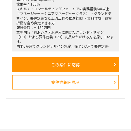
稼働率：100%
スキル：・コンサルティングファームでの実務経験6年以上
（マネージャー～シニアマネージャークラス） ・グランドデ
ザイン、要件定義など上流工程の推進経験 ・資料作成、顧客
折衝を含め自走できる方
報酬金額：～150万円
業務内容：PLMシステム導入に向けたグランドデザイン
（GD）および要件定義（RD）支援いただける方を探していま
す。
前半6か月でグランドデザイン策定、後半6か月で要件定義を
実施想定で
上流工程におけるプロジェクト推進を担当いただきたい案件で
す。
この案件に応募
案件詳細を見る