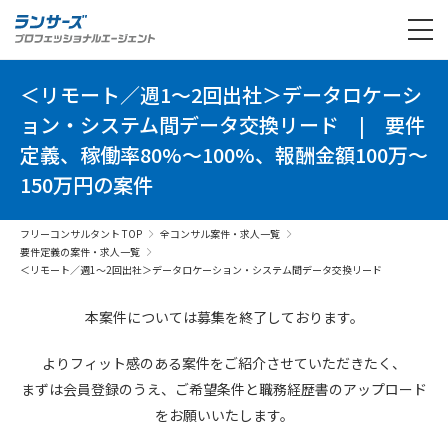
＜リモート／週1～2回出社＞データロケーシ
ョン・システム間データ交換リード
|
要件
定義、稼働率80%～100%、報酬金額100万～
150万円の案件
フリーコンサルタント TOP
全コンサル案件・求人一覧
要件定義の案件・求人一覧
＜リモート／週1～2回出社＞データロケーション・システム間データ交換リード
本案件については募集を終了しております。
よりフィット感のある案件を
ご紹介させていただきたく、
まずは会員登録のうえ、
ご希望条件と
職務経歴書の
アップロード
を
お願いいたします。