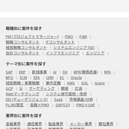
職種別に案件を探す
PM (プロジェクトマネージャー)
PMO
PdM
戦略コンサルタント
ITコンサルタント
経営戦略コンサルタント
システムエンジニア (SE)
会計コンサルタント
インフラエンジニア
エンジニア
テーマ別に案件を探す
SAP
ERP
新規事業
AI
DX
BPR(業務改善)
RPA
BPO
SCM
SFA
CRM
EC
Oracle
経営戦略・事業戦略
要件定義
AWS
SQL
Azure
GCP
SI
マーケティング
開発
広告
Webマーケティング
システム保守運用・改修
DD (デューデリジェンス)
SaaS
市場調査/分析
PL/BS策定
金融×PMO
SAP(CO)
PMO×SAP
業界別に案件を探す
金融業界
通信業界
製造業界
メーカー業界
商社業界