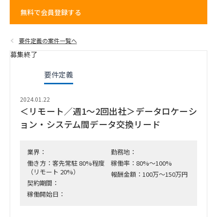
無料で会員登録する
要件定義の案件一覧へ
募集終了
要件定義
2024.01.22
＜リモート／週1～2回出社＞データロケーシ
ョン・システム間データ交換リード
業界：
勤務地：
働き方：客先常駐 80%程度
稼働率：80%～100%
（リモート 20%）
報酬金額：100万～150万円
契約期間：
稼働開始日：