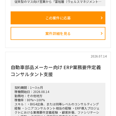
従来型のマス向け営業から「富裕層（ウェルスマネジメント）
特化型」へのシフトを掲げ、本件は「FY26業務計画の中核施
策」として経営陣・役員クラスが直接スポンサーを務める最重
要エンゲージメントとなっています。
この案件に応募
戦略ファームが描いた絵に留まらず、組織再編、営業プロセス
設計、AIツールの導入、人材育成を同時並行で進め、現場の行
動変容までを一気通貫で実現することが本プロジェクトの最大
のミッションです。
案件詳細を見る
■ 担当いただくポジション・役割
「横断タスクフォース（TF）の実質的な推進リードおよび中
身の企画検討」
単なる進捗管理（事務局型PMO）ではなく、ビジネスと
IT（AI）の両面から中身の議論に入り込み、プロジェクトを実
2026.07.14
質的にドライブさせるプレイングマネージャーとしての役割を
期待しています。
自動車部品メーカー向け ERP業務要件定義
■ 具体的な業務内容
コンサルタント支援
富裕層向けセグメント戦略、KPI設計、新営業モデル設計など
の「上流企画」と、現場への落とし込み・タスクフォースの推
進を同時進行（アジャイル的）で回していただきます。
契約期間：1～3ヵ月
経営・役員クラスに対する定期的なレポーティングおよび直接
稼働開始日：2026.08.14
のディスカッション（壁打ち）への参画。
勤務地：その他地方
「バディAI」「AIロープレ」「ダッシュボード」等の最先端ツ
稼働率：80%～100%
ールの要件定義から、それを現場の営業員にどう使わせるか
スキル：・BIG4出身、または同等レベルのコンサルティング
（行動変容設計）までの定着化支援。
経験 ・シニアコンサルタント相当の経験 ・ERP導入プロジェ
支店長やトップ営業経験を持つクライアント（証券会社側）の
クトにおける業務要件定義経験 ・顧客折衝、ファシリテーシ
コアメンバーとタッグを組み、現場のリアルな知見を取り込み