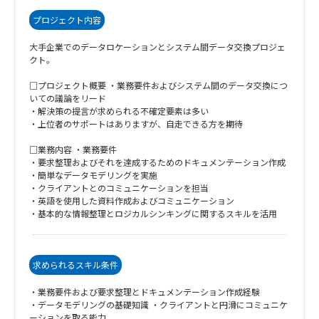
プロジェクト内容
大手企業でのデータロケーションとシステム間データ交換プロジェ
クト。
□プロジェクト概要 ・業務要件およびシステム間のデータ交換につ
いての議論をリード
・解決策の提言が求められる不確定要素は多い
・上位者のサポートはありますが、自走できる方を期待
□業務内容 ・業務要件
・要求整理およびそれを達成するためのドキュメンテーション作成
・簡単なデータモデリングを実施
・クライアントとのコミュニケーションを担当
・英語を使用した資料作成およびコミュニケーション
・基本的な情報整理とロジカルシンキングに関するスキルを活用
求められるスキル条件
・業務要件および要求整理とドキュメンテーション作成経験
・データモデリングの基礎知識 ・クライアントと円滑にコミュニケ
ーションを取る能力