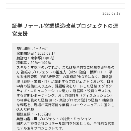
クライアントの要望に応じた技術的な要件定義、および仕様設
計
2026.07.17
プロジェクト全体の進捗管理、および技術的な課題解決
証券リテール営業構造改革プロジェクトの運
（PM/PL補助業務）
営支援
働き方：要相談（リモートワーク中心を想定）
契約期間：1～3ヵ月
稼働開始日：2026.08.14
勤務地：東京都(23区内)
稼働率：80%～100%
スキル：▼以下のいずれか、または複合的なご経験をお持ちの
方 複雑なプロジェクトの推進力（Biz-IT融合・横断TF）： 単
なる進捗管理（WBS更新等）の事務局PMOではなく、複数領
域（戦略・業務・IT）が並走するプロジェクトにおいて、自ら
中身の議論に入り込み、課題解決をリードした経験 エグゼク
ティブ・コミュニケーション能力： 経営陣・役員クラスに対
する定期レポーティング、および壁打ち（ディスカッション）
の相手を務めた経験 BPR・業務プロセス設計の経験： 抽象的
な戦略を、現場が実行可能な業務フローやマニュアルに落とし
込んだ経験
報酬金額：～165万円
業務内容：■ プロジェクトの背景・ミッション
国内大手証券会社のリテール部門を対象とした、全社的な営業
モデル変革プロジェクトです。