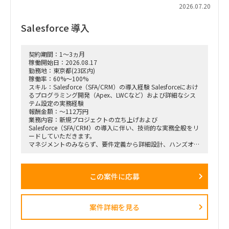
2026.07.20
Salesforce 導入
契約期間：1～3ヵ月
稼働開始日：2026.08.17
勤務地：東京都(23区内)
稼働率：60%～100%
スキル：Salesforce（SFA/CRM）の導入経験 Salesforceにおけ
るプログラミング開発（Apex、LWCなど）および詳細なシス
テム設定の実務経験
報酬金額：～112万円
業務内容：新規プロジェクトの立ち上げおよび
Salesforce（SFA/CRM）の導入に伴い、技術的な実務全般をリ
ードしていただきます。
マネジメントのみならず、要件定義から詳細設計、ハンズオン
でのシステム設定や開発まで、裁量を持って幅広くお任せしま
す。
この案件に応募
【具体的な業務例】
Salesforce（SFA/CRM）の導入、カスタマイズ、および詳細設
定
案件詳細を見る
Apex、Visualforce、Lightning Web Components（LWC）な
どを用いたプログラミング・開発実務が出来る方