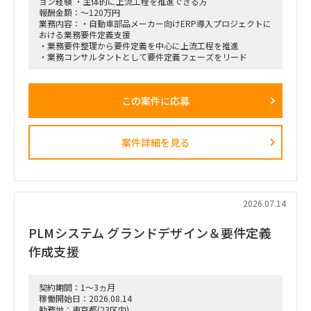
ョン経験 ・主体的に上流工程を推進できる方
ながら実効性の高い設計を行います。
報酬金額：～120万円
業務内容：・自動車部品メーカー向けERP導入プロジェクトに
おける業務要件定義支援
・業務要件整理から要件定義を中心に上流工程を推進
・業務コンサルタントとして要件定義フェーズをリード
この案件に応募
案件詳細を見る
2026.07.14
PLMシステム グランドデザイン＆要件定義
作成支援
契約期間：1～3ヵ月
稼働開始日：2026.08.14
勤務地：東京都(23区内)