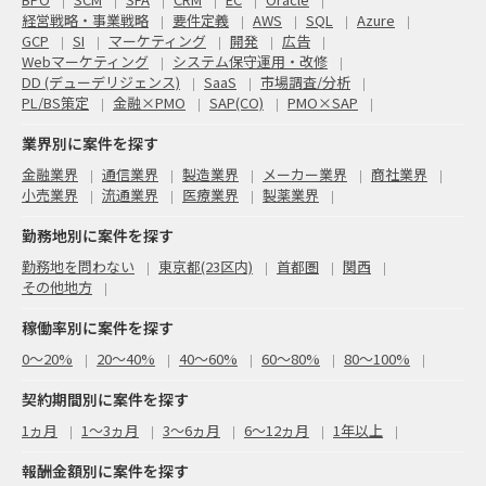
経営戦略・事業戦略
要件定義
AWS
SQL
Azure
GCP
SI
マーケティング
開発
広告
Webマーケティング
システム保守運用・改修
DD (デューデリジェンス)
SaaS
市場調査/分析
PL/BS策定
金融×PMO
SAP(CO)
PMO×SAP
業界別に案件を探す
金融業界
通信業界
製造業界
メーカー業界
商社業界
小売業界
流通業界
医療業界
製薬業界
勤務地別に案件を探す
勤務地を問わない
東京都(23区内)
首都圏
関西
その他地方
稼働率別に案件を探す
0〜20%
20〜40%
40〜60%
60〜80%
80〜100%
契約期間別に案件を探す
1ヵ月
1～3ヵ月
3～6ヵ月
6～12ヵ月
1年以上
報酬金額別に案件を探す