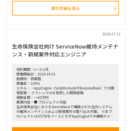
■業務内容
・業務ログ取得・分析を行うメーカーとの連携およびディレク
案件詳細を見る
ション
・設計部門のオフィス内における行動観察、エスノグラフィ調
査
・現場担当者へのヒアリングおよび顕在・潜在課題の整理
・課題の分析、構造化およびボトルネックの特定
・改善施策および対策方針の立案
2026.07.22
・改善施策における費用対効果の試算
・実行に向けたロードマップの策定
生命保険会社向け ServiceNow維持メンテナ
・幹部層への中間報告、最終報告資料の作成およびプレゼンテ
ーション
ンス・新規案件対応エンジニア
■ポジション
・行動観察、ヒアリング、課題分析から施策立案までの実行
契約期間：1～3ヵ月
・調査・分析結果の構造化および資料化
稼働開始日：2026.09.01
・費用対効果の試算、ロードマップ策定
勤務地：首都圏
・下位メンバーのリードおよびタスク管理
稼働率：100%
・幹部層向け報告資料の作成、プレゼンテーション支援
スキル：・AppEngine（ScriptIncludeやBusinessRule）での開
発経験 ・クラシックUIを使用した開発経験
■契約条件
報酬金額：～60万円
・参画期間：2026年10月1日～2026年12月28日
業務内容：■ プロジェクト内容
または2027年1月31日まで
生命保険会社におけるServiceNowで構築された社内システム
・稼働率：100％想定
の維持メンテナンスおよび新規案件の取り込み作業。 ※本プ
ロジェクトはOOTBをベースとせずAppEngineでの構築がメイ
■勤務地・働き方
ンとなるため、スクリプト開発が多い環境です。
・出張先：茨城県ひたちなか市・勝田駅周辺
・勝田への訪問頻度は週によって変動
■ 契約期間