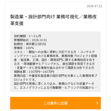
・課題の分析、構造化およびボトルネックの特定
・改善施策および対策方針の立案
2026.07.22
・改善施策における費用対効果の試算
・実行に向けたロードマップの策定
製造業・設計部門向け 業務可視化／業務改
・幹部層への中間報告、最終報告資料の作成およびプレゼンテ
ーション
革支援
■ポジション
・エスノグラフィによる行動観察
契約期間：1～3ヵ月
・現場担当者へのヒアリング
稼働開始日：2026.10.01
・業務課題の抽出、整理、分析
勤務地：東京都(23区内)
・課題の構造化および改善施策の検討
稼働率：100%
・調査結果、分析結果の資料化
スキル：・勝田への出張に柔軟に対応できる方 ・コンサルテ
ィングファームにおける業務改革、業務改善プロジェクト経験
■契約条件
者 ・製造業、工場、設計・開発部門に関する業務知見を有す
・参画期間：2026年10月1日～2026年12月28日
る方 ・現場観察やヒアリングから、潜在課題を発見できる方
または2027年1月31日まで
・定量データと定性情報を組み合わせて課題を分析できる方
・稼働率：100％想定
報酬金額：150万円～165万円
業務内容：中量産系製造業の設計部門を対象とした業務改革プ
■勤務地・働き方
ロジェクトです。
・出張先：茨城県ひたちなか市・勝田駅周辺
設計部門の現場に深く入り込み、業務ログなどの定量データ
・勝田への訪問頻度は週によって変動
と、エスノグラフィによる行動観察・ヒアリングの両面から、
・訪問が発生しない週もある一方、プロジェクト中盤は週3～
業務上の無駄やボトルネック、潜在的な課題を抽出します。
4日程度の出張が発生する可能性あり
抽出した課題を分析・構造化したうえで、改善施策、費用対効
・プロジェクト開始直後および終了前は、出張頻度が比較的少
果、実行ロードマップを策定し、クライアントの幹部・役員層
なくなる想定
この案件に応募
に対する改革提案および最終報告までを担います。
・勝田出張以外の日はリモートワーク
・必要に応じて元請会社の麹町出社