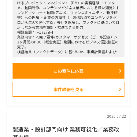
けるプロジェクトマネジメント（PM）の実務経験 ・エンタ
メ、動画制作、コンテンツビジネス業界における深い知見とト
レンド（ショート動画/アニメ、ファンコミュニティ、新技術
等）への理解 ・企業の方向性（「SNS起点でコンテンツをゼ
ロから生んでIP化する」等）を理解し、ファクトに基づいて自
走しながら業務を設計・推進できる能力
報酬金額：～172万円
業務内容：＜完了要件/カスタマーサクセス（ゴール設定）＞
3ヶ月間のPOC（概念実証）期間におけるビジネス仮説検証の
完了。
検証結果（ファクトデータ）に基づいた、事業計画書および市
場規模予測のブラッシュアップ。
＜業務内容＞
この案件に応募
・稟議通過後の実務（POCフェーズ）におけるプロジェクト
の推進、リード。
・3ヶ月間の検証マイルストーン（ガントチャート等）の設計
および進行管理。
案件詳細を見る
・市場調査、ヒアリング対象（パートナー等）の調査・選定・
実行。
・収集したデータの分析と、それに基づいた初期仮説のアップ
デート。
・事業計画、ターゲット層の選定、市場規模の再見直し。
・週1回または隔週1回程度の定例ミーティングへの参加、お
2026.07.22
よび進捗報告。
製造業・設計部門向け 業務可視化／業務改