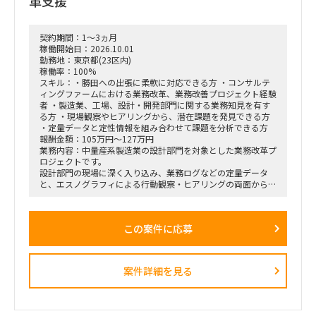
革支援
契約期間：1～3ヵ月
稼働開始日：2026.10.01
勤務地：東京都(23区内)
稼働率：100%
スキル：・勝田への出張に柔軟に対応できる方 ・コンサルテ
ィングファームにおける業務改革、業務改善プロジェクト経験
者 ・製造業、工場、設計・開発部門に関する業務知見を有す
る方 ・現場観察やヒアリングから、潜在課題を発見できる方
・定量データと定性情報を組み合わせて課題を分析できる方
報酬金額：105万円～127万円
業務内容：中量産系製造業の設計部門を対象とした業務改革プ
ロジェクトです。
設計部門の現場に深く入り込み、業務ログなどの定量データ
と、エスノグラフィによる行動観察・ヒアリングの両面から、
業務上の無駄やボトルネック、潜在的な課題を抽出します。
抽出した課題を分析・構造化したうえで、改善施策、費用対効
果、実行ロードマップを策定し、クライアントの幹部・役員層
この案件に応募
に対する改革提案および最終報告までを担います。
■業務内容
・業務ログ取得・分析を行うメーカーとの連携およびディレク
案件詳細を見る
ション
・設計部門のオフィス内における行動観察、エスノグラフィ調
査
・現場担当者へのヒアリングおよび顕在・潜在課題の整理