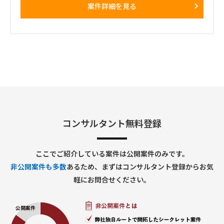
・訪問が発生しない週もある一方、プロジェクト中盤は週3～
案件詳細を見る
・9/1～（※可能ならば８月中からのジョインを希望）
4日程度の出張が発生する可能性あり
・プロジェクト開始直後および終了前は、出張頻度が比較的少
■ 勤務地
なくなる想定
多摩センター（※立地的に通勤が難しい場合はリモート勤務
・勝田出張以外の日はリモートワーク
可）
・必要に応じて元請会社の麹町出社
コンサルタント無料登録
ここでご紹介している案件は公開案件のみです。
非公開案件も多数
あるため、まずはコンサルタント登録からお気
軽にお問合せください。