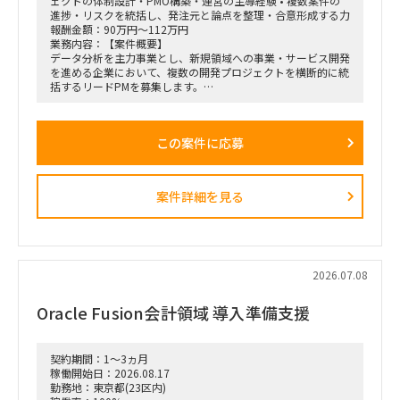
ェクトの体制設計・PMO構築・運営の主導経験 • 複数案件の
進捗・リスクを統括し、発注元と論点を整理・合意形成する力
報酬金額：90万円～112万円
業務内容：【案件概要】
データ分析を主力事業とし、新規領域への事業・サービス開発
を進める企業において、複数の開発プロジェクトを横断的に統
括するリードPMを募集します。
各プロジェクトのPM・テックリードと連携し、進捗・リスク
管理、顧客との期待値調整、エスカレーション対応などを通じ
て、プロジェクトマネジメントの品質向上を推進いただきま
この案件に応募
す。
本案件における「QA/QC」は、システムや開発成果物そのも
のの品質管理ではなく、進捗管理・顧客リレーション・期待値
コントロールなど、プロジェクトマネジメント品質の管理・改
案件詳細を見る
善を指します。
【主な業務内容】
・複数の開発プロジェクトにおける進捗・課題・リスクの横断
管理
・各プロジェクトのPM、テックリードとの連携・マネジメン
2026.07.08
ト
・発注元、経営層、現場メンバーとのステークホルダー調整
Oracle Fusion会計領域 導入準備支援
・顧客との期待値調整、論点整理、合意形成
・重要課題のエスカレーションおよび解決推進
・新規領域における開発プロジェクトの推進
・プロジェクト管理プロセスや品質基準の整備・横展開
契約期間：1～3ヵ月
稼働開始日：2026.08.17
【プロジェクト体制】
勤務地：東京都(23区内)