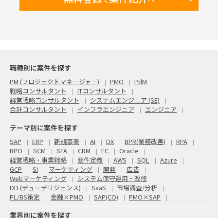
・Fit to Standardを前提とした業務フロー検討
・業務標準化の方針決定
・次フェーズ以降（要件定義～）の前提となるTo-Be像の合意
■ 主な役割
※ リーダー職を希望。PM・リーダー経験がないメンバ職でも
適切な方がいらっしゃればご提案ください。
・活動推進のリーダー
・活動計画＆実行をリード
・テーマディスカッションのファシリテーション
職種別に案件を探す
・成果物作成
など
PM (プロジェクトマネージャー)
PMO
PdM
■ 条件
戦略コンサルタント
ITコンサルタント
・想定期間：2026年4月 ～2026年6月 ※初回契約
経営戦略コンサルタント
システムエンジニア (SE)
・基本リモート（群馬・愛媛への現地訪問の可能性あり（適
会計コンサルタント
インフラエンジニア
エンジニア
時）)
テーマ別に案件を探す
SAP
ERP
新規事業
AI
DX
BPR(業務改善)
RPA
BPO
SCM
SFA
CRM
EC
Oracle
経営戦略・事業戦略
要件定義
AWS
SQL
Azure
GCP
SI
マーケティング
開発
広告
Webマーケティング
システム保守運用・改修
DD (デューデリジェンス)
SaaS
市場調査/分析
PL/BS策定
金融×PMO
SAP(CO)
PMO×SAP
業界別に案件を探す