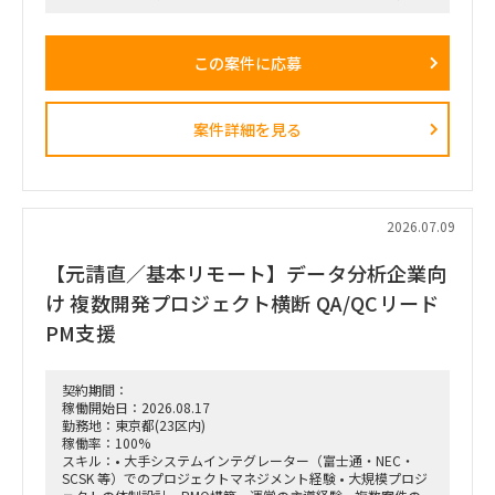
もに非常に大きい大規模案件となります。
■フェーズ
プロジェクト全体は半年ほど前から既に稼働しています。
この案件に応募
現在は要件定義が完了し、開発およびテスト・移行工程へシフ
トしている段階です。
■募集ポジション
・今回はPMOの募集です
案件詳細を見る
※大規模プロジェクトのため、複数の小チームが並行して乱立
する構造となっています。
今回はその中の1チーム(3〜4名規模)のリードをお任せできる
方を募集します。
ただ、スキル次第で他チームや顧客・ユーザー調整メインのチ
ームへのアサインも調整可能です。
2026.07.09
■依頼内容（想定含む）
・担当チームのマネジメントと推進
【元請直／基本リモート】データ分析企業向
└3〜4名規模の小チームにおける進捗管理、課題管理、およ
び主体的なチームリード業務。
け 複数開発プロジェクト横断 QA/QCリード
・ステークホルダー調整
PM支援
└プロジェクトルーム(常駐先)内での顧客、および業務部門の
ユーザー(実際のシステム利用者)との円滑な要件調整や合意形
成。
・コンサルティング業務
契約期間：
└課題の早期発見・構造化、ロジカルシンキングに基づく解決
稼働開始日：2026.08.17
策の提示、およびファーム水準の報告資料・検討資料の作成。
勤務地：東京都(23区内)
稼働率：100%
スキル：• 大手システムインテグレーター（富士通・NEC・
SCSK 等）でのプロジェクトマネジメント経験 • 大規模プロジ