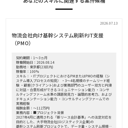
あなたのスキルに関連する案件候補
2026.07.13
物流会社向け基幹システム刷新PJT支援
（PMO）
契約期間：1～3ヵ月
稼働開始日：2026.08.14
勤務地：東京都(23区内)
稼働率：100%
スキル：・ITプロジェクトにおけるPMまたはPMOの経験（シ
ステム導入プロセスの知見） ・3〜4名規模のチームリード経
験 ・顧客(クライアント)および業務部門のユーザー双方と円滑
に対話・合意形成ができるコミュニケーション能力 ・コンサ
ルティングファーム水準の課題発見力・論理的思考力、および
ドキュメンテーション能力 ・コンサルティングファームでの
実務経験
報酬金額：～112万円
業務内容：■プロジェクト背景
2027年4月に適用される「新リース会計基準」への法定対応を
目的とした、大手物流会社(ロジスティクス企業)の
基幹システム刷新プロジェクトで、データ量・システム規模と