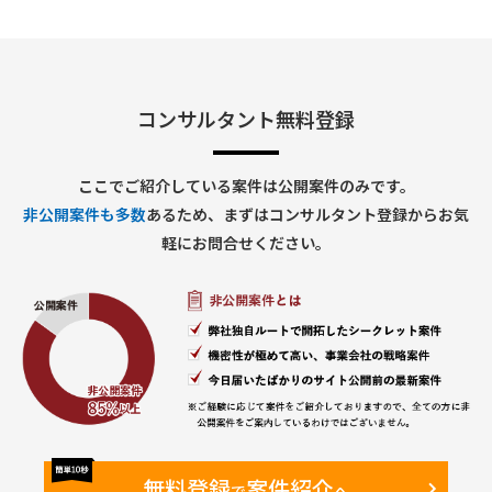
※ 具体的な目的・利用範囲は活動の中で定義が必要
・医療機器に求められる各種規制に対応したシステム構築が必
要
・ISO、FDA、GxP：品質マネジメント
・DHF（Design History File）、DMR（Device Master
Record）
・CSV（Computerized System Validation）：システムマネ
コンサルタント無料登録
ジメント
・Fit to Standardでの導入を予定
・医療機器業界に精通したメンバはすでにアサイン済
〇 実施内容
ここでご紹介している案件は公開案件のみです。
ステップ1：概念設計
非公開案件も多数
あるため、まずはコンサルタント登録からお気
・現状業務・課題整理
・PLM導入目的の定義
軽にお問合せください。
・対象範囲・優先順位の決定
ステップ2：評価対象PLM製品の絞り込み
・医療機器対応を前提としたPLM製品調査
・RFP作成
・1次評価
ステップ3：PoC実施
・ベンダーデモ＆机上評価
・PoCの企画・実施
・標準機能でのFit to Standard評価
ステップ4：導入システム決定
・標準機能 or カスタマイズ検討
・業務標準化の方針決定
・導入システム決定
ステップ5：To-Be像作成
無料登録
案件紹介
で
へ