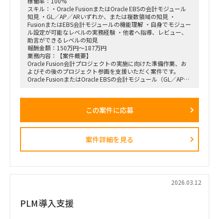
・全社規模：約100名
稼働率：100%
・1プロジェクトあたり：開発エンジニア数名～十数名
スキル：・Oracle FusionまたはOracle EBSの会計モジュール
・複数プロジェクトが並行稼働
知見 ・GL／AP／ARいずれか、または複数領域の知見 ・
・マネジメント対象：横断で50～100名規模
FusionまたはEBS会計モジュールの機能理解 ・自身でモジュー
ル設定が可能なレベルの実務経験 ・他者へ指導、レビュー、
・稼働率：週5日／100％を希望
助言ができるレベルの知見
・勤務形態：基本リモート
報酬金額：150万円～187万円
※必要に応じて打ち合わせあり
業務内容：【案件概要】
・参画時期：2026年7月中を想定
Oracle Fusion会計プロジェクトの実施に向けた準備作業、お
よびその後のプロジェクト参画を支援いただく案件です。
Oracle FusionまたはOracle EBSの会計モジュール（GL／AP／
AR）に精通し、標準的な業務フロー、機能一覧、機能概要の
文書化に関するアドバイス、または稼働率に応じて実作業をご
担当いただきます。
この案件に応募
会計モジュールの機能を熟知しており、ご自身でモジュール設
定が可能、かつ他者へ指導できるレベルの方が求められていま
す。
案件詳細を見る
【主な業務内容】
・Oracle Fusion会計プロジェクト実施に向けた準備作業
・標準的な業務フローの整理／文書化支援
・会計モジュールの機能一覧、機能概要の文書化支援
・ドキュメント作成に関するアドバイス、または実作業
・その後のOracle Fusionプロジェクトへの参画
2026.03.12
【求める人物像】
PLM導入支援
Oracle FusionまたはEBSの会計モジュールに深い知見を持ち、
単なる利用経験に留まらず、機能理解・設定・ドキュメント