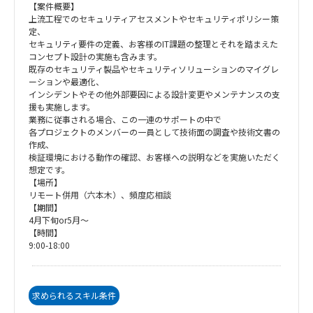
【案件概要】
上流工程でのセキュリティアセスメントやセキュリティポリシー策
定、
セキュリティ要件の定義、お客様のIT課題の整理とそれを踏まえた
コンセプト設計の実施も含みます。
既存のセキュリティ製品やセキュリティソリューションのマイグレ
ーションや最適化、
インシデントやその他外部要因による設計変更やメンテナンスの支
援も実施します。
業務に従事される場合、この一連のサポートの中で
各プロジェクトのメンバーの一員として技術面の調査や技術文書の
作成、
検証環境における動作の確認、お客様への説明などを実施いただく
想定です。
【場所】
リモート併用（六本木）、頻度応相談
【期間】
4月下旬or5月～
【時間】
9:00-18:00
求められるスキル条件