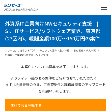
外資系IT企業向けNWセキュリティ支援
|
SI、ITサービス/ソフトウェア業界、東京都
(23区内)、報酬金額100万～150万円の案件
フリーコンサルタント TOP
全コンサル案件・求人一覧
SIの案件・求人一覧
外資系IT企業向けNWセキュリティ支援
本案件については募集を終了しております。
よりフィット感のある案件を
ご紹介させていただきたく、
まずは会員登録のうえ、
ご希望条件と
職務経歴書の
アップロード
を
お願いいたします。
無料で会員登録する