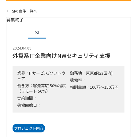
SIの案件一覧へ
募集終了
SI
2024.04.09
外資系IT企業向けNWセキュリティ支援
業界：ITサービス/ソフトウ
勤務地：東京都(23区内)
ェア
稼働率：
働き方：客先常駐 50%程度
報酬金額：100万～150万円
（リモート 50%）
契約期間：
稼働開始日：
プロジェクト内容