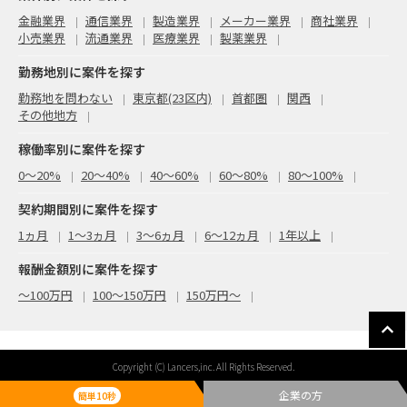
金融業界
通信業界
製造業界
メーカー業界
商社業界
小売業界
流通業界
医療業界
製薬業界
勤務地別に案件を探す
勤務地を問わない
東京都(23区内)
首都圏
関西
その他地方
稼働率別に案件を探す
0〜20%
20〜40%
40〜60%
60〜80%
80〜100%
契約期間別に案件を探す
1ヵ月
1～3ヵ月
3～6ヵ月
6～12ヵ月
1年以上
報酬金額別に案件を探す
〜100万円
100〜150万円
150万円〜
Copyright (C) Lancers,inc. All Rights Reserved.
企業の方
簡単10秒