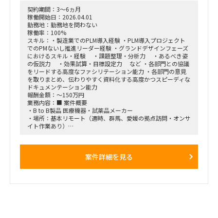
化・他者への指導まで対応できる方。
コンサルティングファーム出身である必要はなく、知見と実務
契約期間：3～6ヵ月
遂行能力が重視されます。
稼働開始日：2026.04.01
勤務地：勤務地を問わない
稼働率：100%
スキル：・製造業でのPLM導入経験 ・PLM導入プロジェクト
でのPMないし推進リーダー経験 ・グランドデザインフェーズ
におけるスキル・経験 ・課題整理・分析力 ・あるべき姿
の仮説力 ・効果試算・目標設定力 など ・各部門との協議
をリードする高度なファシリテーション能力 ・各部門の意見
を取りまとめ、伝わりやすく資料化する高度かつスピーディな
ドキュメンテーション能力
報酬金額：～150万円
業務内容：■ 案件概要
・B to B製品 医療機器・試薬品メーカー
・場所：基本リモート（適時、群馬、愛媛の拠点訪問・オンサ
イト作業あり）
・PLM導入に向けた、概念設計～導入システム決定を支援
・想定期間：26年4月 ～ 28年10月 ※ 契約はステップ毎
（2～3カ月）
案件詳細を見る
上記以降もシステム導入（要件定義～）の支援可能あり
・現在提案中。3月上旬には決定予定
■ 案件詳細
〇 背景
・既存PDMシステムの老朽化問題から、PLMへの刷新を検討中
・設計〜サービスに⾄る製品ライフサイクル情報の一元管理を
目指している