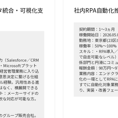
単なる進捗管理（事務
の作成およびプレゼン
IT（AI）の両面か
タ統合・可視化支
社内RPA自動化
実質的にドライブさ
割を期待しています
契約期間：1～3ヵ月
ら施策立案までの実行
■ 具体的な業務内容
稼働開始日：2026.05.
化
富裕層向けセグメント
勤務地：東京都(23区
定
どの「上流企画」と
稼働率：50%～100%
管理
の推進を同時進行（
スキル：・RPA導入
ンテーション支援
経営・役員クラスに
で自走可能なレベル）
接のディスカッショ
lesforce／CRM
係部門と円滑にコミ
「バディAI」「AI
・Microsoftプラット
報酬金額：90万円～9
2月28日
ツールの要件定義か
／経営管理業務に入り込
業務内容：エンドク
か（行動変容設計）
意思決定に繋げる仕組
化の一環としてRPA
支店長やトップ営業
サル経験。汎用性ある進
すでに自動化対象業
のコアメンバーとタ
はなく、横展開できる
り、実装・改善フェ
込みながら実効性の
ット：メーカーサイドの
情報システム部門の
駅周辺
軟な対応が可能な方。
力として参画いただ
ロジェクト中盤は週3
■想定業務：
り
のグループ販売会社。
・RPAシナリオ設計
は、出張頻度が比較的