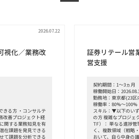
2026.07.22
可視化／業務改
証券リテール営
営支援
契約期間：1～3ヵ月
稼働開始日：2026.08.
勤務地：東京都(23区
稼働率：80%～100%
できる方 ・コンサルテ
スキル：▼以下のい
務改善プロジェクト経
の方 複雑なプロジェク
門に関する業務知見を有
TF）： 単なる進捗
、潜在課題を発見できる
く、複数領域（戦略・
わせて課題を分析できる
おいて、自ら中身の