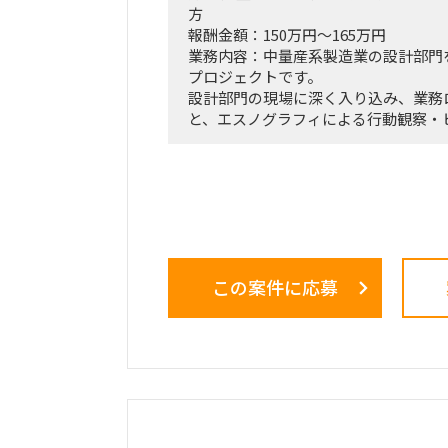
方
報酬金額：150万円～165万円
業務内容：中量産系製造業の設計部門
プロジェクトです。
設計部門の現場に深く入り込み、業務
と、エスノグラフィによる行動観察・
ら、業務上の無駄やボトルネック、潜
す。
抽出した課題を分析・構造化したうえ
効果、実行ロードマップを策定し、ク
員層に対する改革提案および最終報告
■業務内容
この案件に応募
・業務ログ取得・分析を行うメーカー
クション
・設計部門のオフィス内における行動
調査
・現場担当者へのヒアリングおよび顕
・課題の分析、構造化およびボトルネ
・改善施策および対策方針の立案
・改善施策における費用対効果の試算