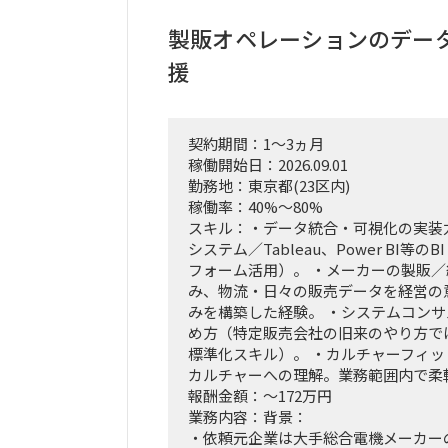
・実行に向けたロードマップの策定
・幹部層への中間報告、最終報告資料
製販オペレーションのデー
テーション
援
■ポジション
・行動観察、ヒアリング、課題分析か
・調査・分析結果の構造化および資料
契約期間：1～3ヵ月
・費用対効果の試算、ロードマップ策
稼働開始日：2026.09.01
・下位メンバーのリードおよびタスク
勤務地：東京都(23区内)
・幹部層向け報告資料の作成、プレゼ
稼働率：40%～80%
スキル：・データ統合・可視化の実装力（Sa
■契約条件
システム／Tableau、Power BI等のBI
・参画期間：2026年10月1日～2026年1
フォーム活用）。 ・メーカーの製販
または2027年1月31日まで
み、物流・日々の販売データを経営の
・稼働率：100％想定
みを構築した経験。 ・システムコン
め方（特定販売会社の旧来のやり方で
■勤務地・働き方
標準化スキル）。 ・カルチャーフィ
・出張先：茨城県ひたちなか市・勝田
カルチャーへの理解。業務範囲内で柔
・勝田への訪問頻度は週によって変動
報酬金額：～172万円
・訪問が発生しない週もある一方、プ
業務内容：背景：
～4日程度の出張が発生する可能性あ
・依頼元企業は大手総合電機メーカー
・プロジェクト開始直後および終了前