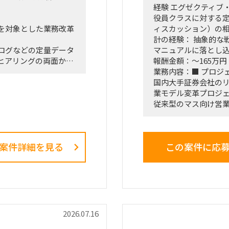
経験 エグゼクティブ
役員クラスに対する
を対象とした業務改革
ィスカッション）の相
計の経験： 抽象的な
ログなどの定量データ
マニュアルに落とし
ヒアリングの両面か
報酬金額：～165万円
在的な課題を抽出しま
業務内容：■ プロジ
国内大手証券会社の
で、改善施策、費用対
業モデル変革プロジ
ライアントの幹部・役
従来型のマス向け営
までを担います。
ト）特化型」へのシフ
核施策」として経営
る最重要エンゲージ
案件詳細を見る
この案件に応
との連携およびディレ
戦略ファームが描い
ス設計、AIツールの
観察、エスノグラフィ
の行動変容までを一
の最大のミッション
在・潜在課題の整理
ックの特定
■ 担当いただくポジ
「横断タスクフォース
2026.07.16
中身の企画検討」