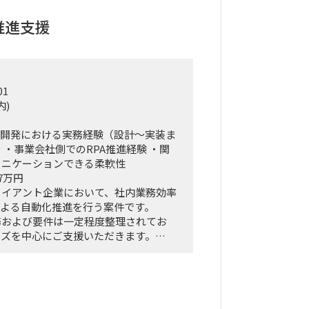
局型PMO）ではなく、ビジネスと
ら中身の議論に入り込み、プロジェクトを
推進支援
せるプレイングマネージャーとしての役
。
01
戦略、KPI設計、新営業モデル設計な
内)
、現場への落とし込み・タスクフォース
アジャイル的）で回していただきます。
／開発における実務経験（設計〜実装ま
対する定期的なレポーティングおよび直
 ・事業会社側でのRPA推進経験 ・関
ン（壁打ち）への参画。
ュニケーションできる柔軟性
ロープレ」「ダッシュボード」等の最先端
7万円
ら、それを現場の営業員にどう使わせる
ライアント企業において、社内業務効率
までの定着化支援。
による自動化推進を行う案件です。
経験を持つクライアント（証券会社側）
務および要件は一定程度整理されてお
ッグを組み、現場のリアルな知見を取り
ーズを中心にご支援いただきます。
高い設計を行います。
リソース不足に伴い、外部人材にて即戦
く想定です。
／開発／テスト／実装