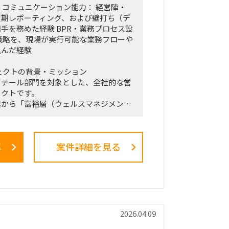
・コミュニケーション能力： 経営陣・
定期レポーティング、および壁打ち（デ
手を務めた経験 BPR・業務プロセス設
戦略を、現場が実行可能な業務フローや
込んだ経験
ェクトの背景・ミッション
リテール部門を対象とした、全社的な営
ェクトです。
業から「富裕層（ウェルスマネジメン
トを掲げ、本件は「FY26業務計画の中
陣・役員クラスが直接スポンサーを務め
メントとなっています。
募
案件詳細を見る
た絵に留まらず、組織再編、営業プロセ
導入、人材育成を同時並行で進め、現場
気通貫で実現することが本プロジェクト
です。
ション・役割
（TF）の実質的な推進リードおよび
2026.04.09